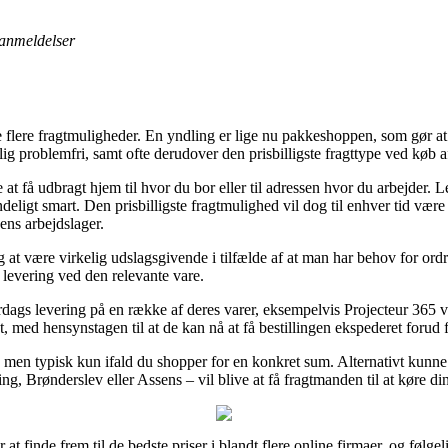
anmeldelser
ge flere fragtmuligheder. En yndling er lige nu pakkeshoppen, som gør a
g problemfri, samt ofte derudover den prisbilligste fragttype ved køb 
 få udbragt hjem til hvor du bor eller til adressen hvor du arbejder.
deligt smart. Den prisbilligste fragtmulighed vil dog til enhver tid være
ens arbejdslager.
t være virkelig udslagsgivende i tilfælde af at man har behov for ordr
r levering ved den relevante vare.
erdags levering på en række af deres varer, eksempelvis Projecteur 365 v
t, med hensynstagen til at de kan nå at få bestillingen ekspederet forud 
g, men typisk kun ifald du shopper for en konkret sum. Alternativt kunn
ng, Brønderslev eller Assens – vil blive at få fragtmanden til at køre di
 at finde frem til de bedste priser i blandt flere online firmaer, og følge