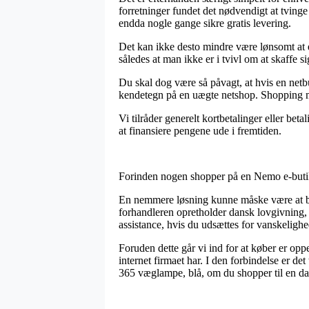
forretninger fundet det nødvendigt at tvinge 
endda nogle gange sikre gratis levering.
Det kan ikke desto mindre være lønsomt at e
således at man ikke er i tvivl om at skaffe si
Du skal dog være så påvagt, at hvis en netbu
kendetegn på en uægte netshop. Shopping med
Vi tilråder generelt kortbetalinger eller be
at finansiere pengene ude i fremtiden.
Forinden nogen shopper på en Nemo e-butik k
En nemmere løsning kunne måske være at bem
forhandleren opretholder dansk lovgivning, t
assistance, hvis du udsættes for vanskelighe
Foruden dette går vi ind for at køber er op
internet firmaet har. I den forbindelse er de
365 væglampe, blå, om du shopper til en da