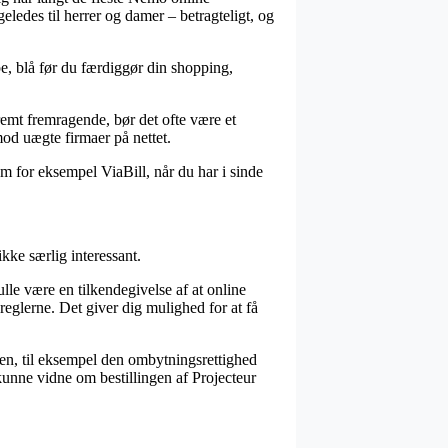
eledes til herrer og damer – betragteligt, og
e, blå før du færdiggør din shopping,
tremt fremragende, bør det ofte være et
od uægte firmaer på nettet.
om for eksempel ViaBill, når du har i sinde
kke særlig interessant.
e være en tilkendegivelse af at online
reglerne. Det giver dig mulighed for at få
len, til eksempel den ombytningsrettighed
l kunne vidne om bestillingen af Projecteur