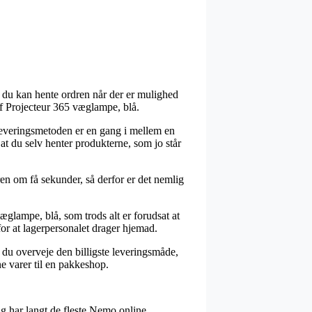
t du kan hente ordren når der er mulighed
af Projecteur 365 væglampe, blå.
 Leveringsmetoden er en gang i mellem en
 at du selv henter produkterne, som jo står
en om få sekunder, så derfor er det nemlig
æglampe, blå, som trods alt er forudsat at
for at lagerpersonalet drager hjemad.
e du overveje den billigste leveringsmåde,
ne varer til en pakkeshop.
lig har langt de fleste Nemo online