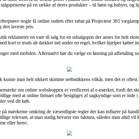
salgspriserne på en række af deres produkter – til børn og babyer, og lig
fterprøve nogle få online outlets efter rabat på Projecteur 365 væglamp
g den laveste pris.
tik reklamerer en vare til salg for en udsalgspris der anses for helt eks
 kort er trods alt dækket ind under en regel, hvilket hjælper køber im
talinger med mobilen. Alternativt bør du vælge en løsning på afbetaling s
unne man helt sikkert skimme netbutikkens vilkår, men det er oftest i
ærke om online webshoppen er verificeret af e-mærket, fordi det skull
illige med at online firmaet ofte besigtiges af sagkyndige som er inde i 
der ved dit køb.
pe på mærkerne omkring de væsentligste regler der kan influere på hand
t tillige relevant, at man stadig bevarer ens faktura, således man altid vi
me eller herre.