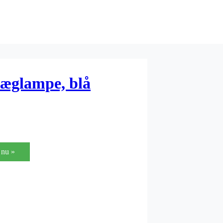
væglampe, blå
nu »