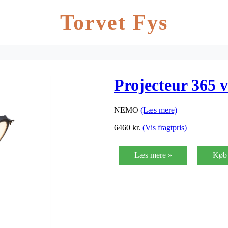
Torvet Fys
Projecteur 365 
NEMO
(Læs mere)
6460
kr.
(Vis fragtpris)
Læs mere »
Køb 