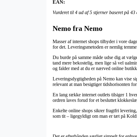
EAN:
Vurderet til
4
ud af 5 stjerner baseret på
43
Nemo fra Nemo
Masser af internet shops tilbyder i vore da
for det. Leveringsmetoden er nemlig temmeli
Du burde på samme måde udse dig at vælge at
tand mere bekostelig, men lige så vel ualmin
og falder med at du er nærved online butikk
Leveringsdygtigheden på Nemo kan vise sig a
relevant at man besigtiger tidshorisonten fo
En lang række internet outlets tilsiger 1 hv
ordren laves forud for et besluttet klokkeslæ
Enkelte online shops sikrer fragtfri leverin
som tit – ligegyldigt om man er tæt på Koldi
Det er efterhånden særligt simpelt for enhver