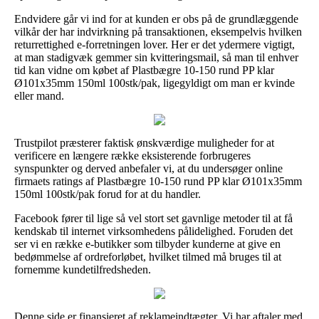
Endvidere går vi ind for at kunden er obs på de grundlæggende
vilkår der har indvirkning på transaktionen, eksempelvis hvilken
returrettighed e-forretningen lover. Her er det ydermere vigtigt,
at man stadigvæk gemmer sin kvitteringsmail, så man til enhver
tid kan vidne om købet af Plastbægre 10-150 rund PP klar
Ø101x35mm 150ml 100stk/pak, ligegyldigt om man er kvinde
eller mand.
Trustpilot præsterer faktisk ønskværdige muligheder for at
verificere en længere række eksisterende forbrugeres
synspunkter og derved anbefaler vi, at du undersøger online
firmaets ratings af Plastbægre 10-150 rund PP klar Ø101x35mm
150ml 100stk/pak forud for at du handler.
Facebook fører til lige så vel stort set gavnlige metoder til at få
kendskab til internet virksomhedens pålidelighed. Foruden det
ser vi en række e-butikker som tilbyder kunderne at give en
bedømmelse af ordreforløbet, hvilket tilmed må bruges til at
fornemme kundetilfredsheden.
Denne side er finansieret af reklameindtægter. Vi har aftaler med