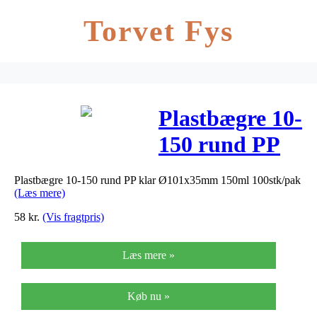
Torvet Fys
Plastbægre 10-
150 rund PP
klar
Plastbægre 10-150 rund PP klar Ø101x35mm 150ml 100stk/pak
Ø101x35mm
(Læs mere)
150ml
58
kr.
(Vis fragtpris)
100stk/pak
Læs mere »
Køb nu »