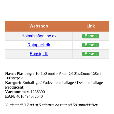
Webshop
Link
Holmrisb8online.dk
Besøg
Rajapack.dk
Besøg
Engsig.dk
Besøg
Navn:
Plastbægre 10-150 rund PP klar Ø101x35mm 150ml
100stk/pak
Kategori:
Emballage / Fødevareemballage / Detailemballage
Producent:
Varenummer:
1286390
EAN:
4010494072540
Vurderet til
3.7
ud af 5 stjerner baseret på
50
anmeldelser