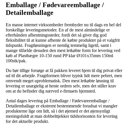
Emballage / Fødevareemballage /
Detailemballage
En masse internet virksomheder frembyder nu til dags en hel del
forskellige leveringsmetoder. En af de mest almindelige er
efterhånden afhentningssteder, fordi det så giver dig god
fleksibilitet til at kunne afhente de købte produkter på et valgfrit
tidspunkt. Fragtløsningen er nemlig temmelig ligetil, samt i
mange tilfælde desuden den mest letkøbte form for levering ved
køb af Plastbægre 10-150 rund PP klar Ø101x35mm 150ml
100stk/pak.
Du bør tillige forsøge at få pakken leveret hjem til dig privat eller
ud til dit arbejde. Fragtformen bliver typisk lidt mere pebret, men
omvendt meget uproblematisk. Den mest letkøbte løsning til
levering er unægtelig at hente ordren selv, men det stiller krav
om at du befinder dig nærved e-firmaets hjemsted.
Antal dages levering på Emballage / Fødevareemballage /
Detailemballage er ekstremt bestemmende forudsat vi mangler
produkterne lige om lidt, så i det øjemed er det øjensynligt
meningsfuldt at man dobbelttjekker tidshorisonten for levering
for det aktuelle produkt.