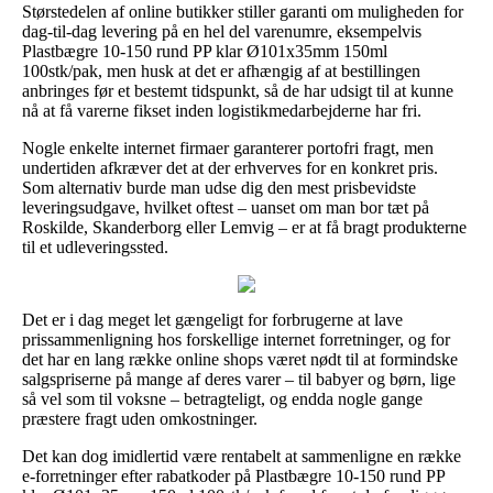
Størstedelen af online butikker stiller garanti om muligheden for
dag-til-dag levering på en hel del varenumre, eksempelvis
Plastbægre 10-150 rund PP klar Ø101x35mm 150ml
100stk/pak, men husk at det er afhængig af at bestillingen
anbringes før et bestemt tidspunkt, så de har udsigt til at kunne
nå at få varerne fikset inden logistikmedarbejderne har fri.
Nogle enkelte internet firmaer garanterer portofri fragt, men
undertiden afkræver det at der erhverves for en konkret pris.
Som alternativ burde man udse dig den mest prisbevidste
leveringsudgave, hvilket oftest – uanset om man bor tæt på
Roskilde, Skanderborg eller Lemvig – er at få bragt produkterne
til et udleveringssted.
Det er i dag meget let gængeligt for forbrugerne at lave
prissammenligning hos forskellige internet forretninger, og for
det har en lang række online shops været nødt til at formindske
salgspriserne på mange af deres varer – til babyer og børn, lige
så vel som til voksne – betragteligt, og endda nogle gange
præstere fragt uden omkostninger.
Det kan dog imidlertid være rentabelt at sammenligne en række
e-forretninger efter rabatkoder på Plastbægre 10-150 rund PP