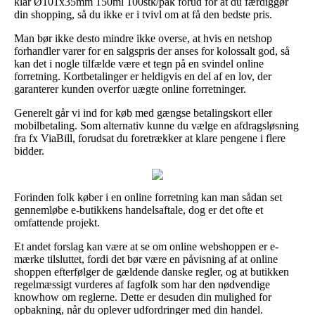
klar Ø101x35mm 150ml 100stk/pak forud for at du færdiggør
din shopping, så du ikke er i tvivl om at få den bedste pris.
Man bør ikke desto mindre ikke overse, at hvis en netshop
forhandler varer for en salgspris der anses for kolossalt god, så
kan det i nogle tilfælde være et tegn på en svindel online
forretning. Kortbetalinger er heldigvis en del af en lov, der
garanterer kunden overfor uægte online forretninger.
Generelt går vi ind for køb med gængse betalingskort eller
mobilbetaling. Som alternativ kunne du vælge en afdragsløsning
fra fx ViaBill, forudsat du foretrækker at klare pengene i flere
bidder.
Forinden folk køber i en online forretning kan man sådan set
gennemløbe e-butikkens handelsaftale, dog er det ofte et
omfattende projekt.
Et andet forslag kan være at se om online webshoppen er e-
mærke tilsluttet, fordi det bør være en påvisning af at online
shoppen efterfølger de gældende danske regler, og at butikken
regelmæssigt vurderes af fagfolk som har den nødvendige
knowhow om reglerne. Dette er desuden din mulighed for
opbakning, når du oplever udfordringer med din handel.