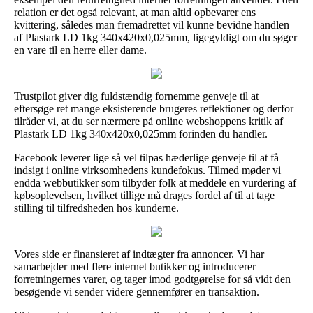
relation er det også relevant, at man altid opbevarer ens
kvittering, således man fremadrettet vil kunne bevidne handlen
af Plastark LD 1kg 340x420x0,025mm, ligegyldigt om du søger
en vare til en herre eller dame.
Trustpilot giver dig fuldstændig fornemme genveje til at
eftersøge ret mange eksisterende brugeres reflektioner og derfor
tilråder vi, at du ser nærmere på online webshoppens kritik af
Plastark LD 1kg 340x420x0,025mm forinden du handler.
Facebook leverer lige så vel tilpas hæderlige genveje til at få
indsigt i online virksomhedens kundefokus. Tilmed møder vi
endda webbutikker som tilbyder folk at meddele en vurdering af
købsoplevelsen, hvilket tillige må drages fordel af til at tage
stilling til tilfredsheden hos kunderne.
Vores side er finansieret af indtægter fra annoncer. Vi har
samarbejder med flere internet butikker og introducerer
forretningernes varer, og tager imod godtgørelse for så vidt den
besøgende vi sender videre gennemfører en transaktion.