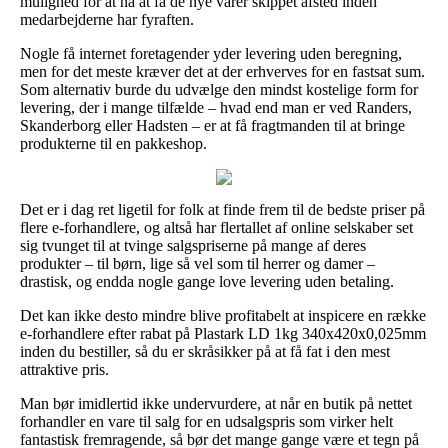
mulighed for at nå at få de nye varer skippet afsted inden
medarbejderne har fyraften.
Nogle få internet foretagender yder levering uden beregning,
men for det meste kræver det at der erhverves for en fastsat sum.
Som alternativ burde du udvælge den mindst kostelige form for
levering, der i mange tilfælde – hvad end man er ved Randers,
Skanderborg eller Hadsten – er at få fragtmanden til at bringe
produkterne til en pakkeshop.
Det er i dag ret ligetil for folk at finde frem til de bedste priser på
flere e-forhandlere, og altså har flertallet af online selskaber set
sig tvunget til at tvinge salgspriserne på mange af deres
produkter – til børn, lige så vel som til herrer og damer –
drastisk, og endda nogle gange love levering uden betaling.
Det kan ikke desto mindre blive profitabelt at inspicere en række
e-forhandlere efter rabat på Plastark LD 1kg 340x420x0,025mm
inden du bestiller, så du er skråsikker på at få fat i den mest
attraktive pris.
Man bør imidlertid ikke undervurdere, at når en butik på nettet
forhandler en vare til salg for en udsalgspris som virker helt
fantastisk fremragende, så bør det mange gange være et tegn på