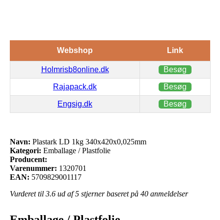
Webshop
Link
Holmrisb8online.dk
Besøg
Rajapack.dk
Besøg
Engsig.dk
Besøg
Navn:
Plastark LD 1kg 340x420x0,025mm
Kategori:
Emballage / Plastfolie
Producent:
Varenummer:
1320701
EAN:
5709829001117
Vurderet til
3.6
ud af 5 stjerner baseret på
40
anmeldelser
Emballage / Plastfolie