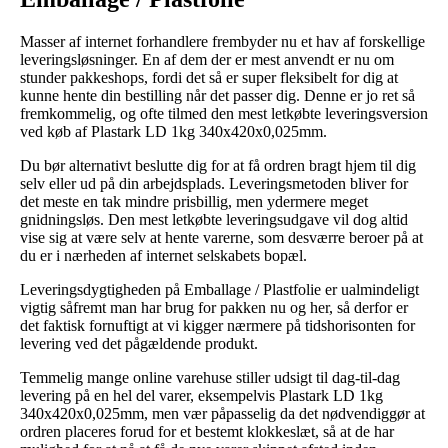
Masser af internet forhandlere frembyder nu et hav af forskellige
leveringsløsninger. En af dem der er mest anvendt er nu om
stunder pakkeshops, fordi det så er super fleksibelt for dig at
kunne hente din bestilling når det passer dig. Denne er jo ret så
fremkommelig, og ofte tilmed den mest letkøbte leveringsversion
ved køb af Plastark LD 1kg 340x420x0,025mm.
Du bør alternativt beslutte dig for at få ordren bragt hjem til dig
selv eller ud på din arbejdsplads. Leveringsmetoden bliver for
det meste en tak mindre prisbillig, men ydermere meget
gnidningsløs. Den mest letkøbte leveringsudgave vil dog altid
vise sig at være selv at hente varerne, som desværre beroer på at
du er i nærheden af internet selskabets bopæl.
Leveringsdygtigheden på Emballage / Plastfolie er ualmindeligt
vigtig såfremt man har brug for pakken nu og her, så derfor er
det faktisk fornuftigt at vi kigger nærmere på tidshorisonten for
levering ved det pågældende produkt.
Temmelig mange online varehuse stiller udsigt til dag-til-dag
levering på en hel del varer, eksempelvis Plastark LD 1kg
340x420x0,025mm, men vær påpasselig da det nødvendiggør at
ordren placeres forud for et bestemt klokkeslæt, så at de har