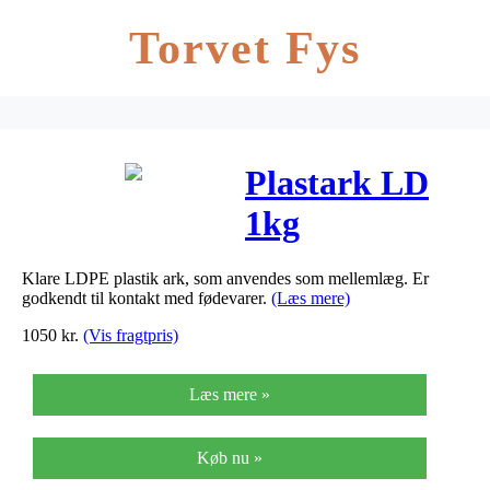
Torvet Fys
Plastark LD
1kg
340x420x0,025
Klare LDPE plastik ark, som anvendes som mellemlæg. Er
godkendt til kontakt med fødevarer.
(Læs mere)
1050
kr.
(Vis fragtpris)
Læs mere »
Køb nu »