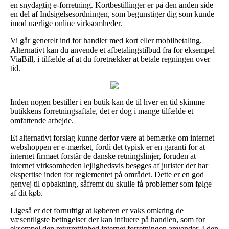
en snydagtig e-forretning. Kortbestillinger er på den anden side
en del af Indsigelsesordningen, som begunstiger dig som kunde
imod uærlige online virksomheder.
Vi går generelt ind for handler med kort eller mobilbetaling.
Alternativt kan du anvende et afbetalingstilbud fra for eksempel
ViaBill, i tilfælde af at du foretrækker at betale regningen over
tid.
Inden nogen bestiller i en butik kan de til hver en tid skimme
butikkens forretningsaftale, det er dog i mange tilfælde et
omfattende arbejde.
Et alternativt forslag kunne derfor være at bemærke om internet
webshoppen er e-mærket, fordi det typisk er en garanti for at
internet firmaet forstår de danske retningslinjer, foruden at
internet virksomheden lejlighedsvis besøges af jurister der har
ekspertise inden for reglementet på området. Dette er en god
genvej til opbakning, såfremt du skulle få problemer som følge
af dit køb.
Ligeså er det fornuftigt at køberen er vaks omkring de
væsentligste betingelser der kan influere på handlen, som for
eksempel den returrettighed internet forretningen anvender. I den