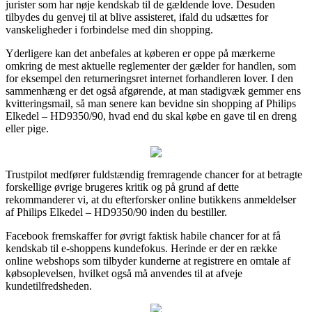
jurister som har nøje kendskab til de gældende love. Desuden
tilbydes du genvej til at blive assisteret, ifald du udsættes for
vanskeligheder i forbindelse med din shopping.
Yderligere kan det anbefales at køberen er oppe på mærkerne
omkring de mest aktuelle reglementer der gælder for handlen, som
for eksempel den returneringsret internet forhandleren lover. I den
sammenhæng er det også afgørende, at man stadigvæk gemmer ens
kvitteringsmail, så man senere kan bevidne sin shopping af Philips
Elkedel – HD9350/90, hvad end du skal købe en gave til en dreng
eller pige.
Trustpilot medfører fuldstændig fremragende chancer for at betragte
forskellige øvrige brugeres kritik og på grund af dette
rekommanderer vi, at du efterforsker online butikkens anmeldelser
af Philips Elkedel – HD9350/90 inden du bestiller.
Facebook fremskaffer for øvrigt faktisk habile chancer for at få
kendskab til e-shoppens kundefokus. Herinde er der en række
online webshops som tilbyder kunderne at registrere en omtale af
købsoplevelsen, hvilket også må anvendes til at afveje
kundetilfredsheden.