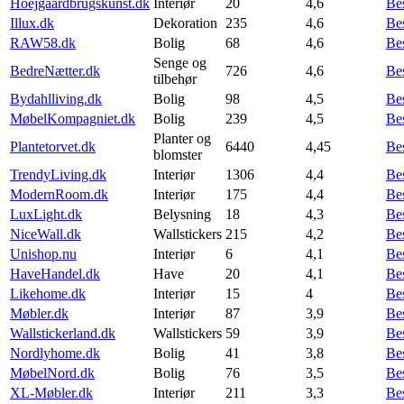
Hoejgaardbrugskunst.dk
Interiør
20
4,6
Be
Illux.dk
Dekoration
235
4,6
Be
RAW58.dk
Bolig
68
4,6
Be
Senge og
BedreNætter.dk
726
4,6
Be
tilbehør
Bydahlliving.dk
Bolig
98
4,5
Be
MøbelKompagniet.dk
Bolig
239
4,5
Be
Planter og
Plantetorvet.dk
6440
4,45
Be
blomster
TrendyLiving.dk
Interiør
1306
4,4
Be
ModernRoom.dk
Interiør
175
4,4
Be
LuxLight.dk
Belysning
18
4,3
Be
NiceWall.dk
Wallstickers
215
4,2
Be
Unishop.nu
Interiør
6
4,1
Be
HaveHandel.dk
Have
20
4,1
Be
Likehome.dk
Interiør
15
4
Be
Møbler.dk
Interiør
87
3,9
Be
Wallstickerland.dk
Wallstickers
59
3,9
Be
Nordlyhome.dk
Bolig
41
3,8
Be
MøbelNord.dk
Bolig
76
3,5
Be
XL-Møbler.dk
Interiør
211
3,3
Be