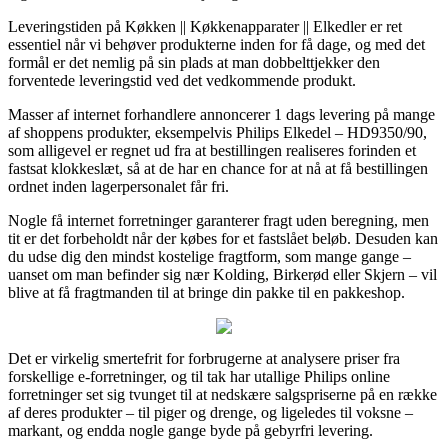
Leveringstiden på Køkken || Køkkenapparater || Elkedler er ret
essentiel når vi behøver produkterne inden for få dage, og med det
formål er det nemlig på sin plads at man dobbelttjekker den
forventede leveringstid ved det vedkommende produkt.
Masser af internet forhandlere annoncerer 1 dags levering på mange
af shoppens produkter, eksempelvis Philips Elkedel – HD9350/90,
som alligevel er regnet ud fra at bestillingen realiseres forinden et
fastsat klokkeslæt, så at de har en chance for at nå at få bestillingen
ordnet inden lagerpersonalet får fri.
Nogle få internet forretninger garanterer fragt uden beregning, men
tit er det forbeholdt når der købes for et fastslået beløb. Desuden kan
du udse dig den mindst kostelige fragtform, som mange gange –
uanset om man befinder sig nær Kolding, Birkerød eller Skjern – vil
blive at få fragtmanden til at bringe din pakke til en pakkeshop.
Det er virkelig smertefrit for forbrugerne at analysere priser fra
forskellige e-forretninger, og til tak har utallige Philips online
forretninger set sig tvunget til at nedskære salgspriserne på en række
af deres produkter – til piger og drenge, og ligeledes til voksne –
markant, og endda nogle gange byde på gebyrfri levering.