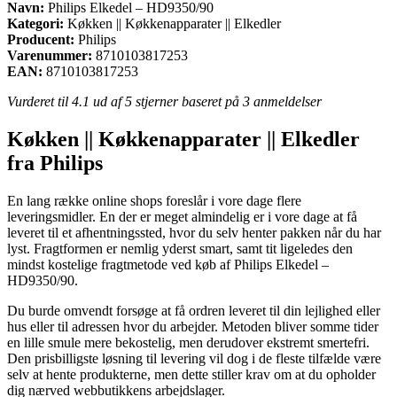
Navn:
Philips Elkedel – HD9350/90
Kategori:
Køkken || Køkkenapparater || Elkedler
Producent:
Philips
Varenummer:
8710103817253
EAN:
8710103817253
Vurderet til
4.1
ud af 5 stjerner baseret på
3
anmeldelser
Køkken || Køkkenapparater || Elkedler
fra Philips
En lang række online shops foreslår i vore dage flere
leveringsmidler. En der er meget almindelig er i vore dage at få
leveret til et afhentningssted, hvor du selv henter pakken når du har
lyst. Fragtformen er nemlig yderst smart, samt tit ligeledes den
mindst kostelige fragtmetode ved køb af Philips Elkedel –
HD9350/90.
Du burde omvendt forsøge at få ordren leveret til din lejlighed eller
hus eller til adressen hvor du arbejder. Metoden bliver somme tider
en lille smule mere bekostelig, men derudover ekstremt smertefri.
Den prisbilligste løsning til levering vil dog i de fleste tilfælde være
selv at hente produkterne, men dette stiller krav om at du opholder
dig nærved webbutikkens arbejdslager.