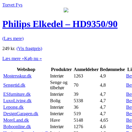
Torvet Fys
Philips Elkedel – HD9350/90
(Læs mere)
249
kr.
(Vis fragtpris)
Læs mere »
Køb nu »
Webshop
Produkter
Anmeldelser
Bedømmelse
Li
Mostersskur.dk
Interiør
1263
4,9
Be
Senge og
Sengetid.dk
70
4,8
Be
tilbehør
ESfurniture.dk
Interiør
39
4,7
Be
LuxoLiving.dk
Bolig
5338
4,7
Be
Lepong.dk
Interiør
36
4,7
Be
DesignGaragen.dk
Interiør
519
4,7
Be
MoreLand.dk
Have
5148
4,65
Be
Boboonline.dk
Interiør
1276
4,6
Be