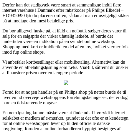
Derfor kan det stadigvæk være smart at sammenligne indtil flere
internet varehuse i Danmark efter rabatkoder på Philips Elkedel –
HD9350/90 før du placerer ordren, sådan at man er usvigeligt sikker
på at modtage den mest betalelige pris.
Du bør alligevel huske på, at ifald en netbutik sælger deres varer til
salg for en salgspris der virker ufattelig letkøbt, så burde det
undertiden være en indikation på en svindel online webshop.
Shopping med kort er imidlertid en del af en lov, hvilket værner folk
imod fup online shops.
Vi anbefaler kortbestillinger eller mobilbetaling. Alternativt kan du
anvende en afbetalingsløsning som f.eks. ViaBill, såfremt du ønsker
at finansiere prisen over en længere periode.
Forud for at nogen handler på en Philips shop på nettet burde de til
hver en tid overveje webshoppens forretningsbetingelser, det er dog
bare en tidskrævende opgave.
En nem løsning kunne måske være at finde ud af hvorvidt internet
selskabet er medlem af e-mærket, grundet at det ofte er et kendetegn
for at online webshoppen lever op til den officielle danske
lovgivning, foruden at online forhandleren hyppigt besigtiges af