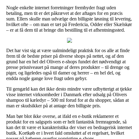
Nogle enkelte internet forretninger frembyder fragt uden
betaling, men tit er det påkrævet at der aftages for en præcis
sum. Ellers skulle man udvælge den billigste løsning til levering,
hvilket ofte – om man er tæt på Fredericia, Odder eller Skælskør
– er at få dem til at bringe din bestilling til et afhentningssted.
Det har vist sig at være ualmindeligt praktisk for os alle at finde
frem til de bedste priser på diverse shops på nettet, og af den
grund har en hel del Olivers e-shops fundet det nødvendigt at
presse prisniveauet på mange af deres produkter – til drenge og
piger, og ligeledes også til damer og herrer – en hel del, og
endda nogle gange love fragt uden gebyr.
Til gengæld kan det ikke desto mindre være udbytterigt at tjekke
visse internet virksomheder i Danmark efter udsalg på Olivers
shampoo til kæledyr – 500 ml forud for at du shopper, sådan at
man er skudsikker på at antage den billigste pris.
Man bør blot ikke overse, at ifald en e-butik reklamerer et
produkt for en salgspris som er helt fantastisk fremragende, så
kan det tit være et karakteristika der viser en bedragerisk internet
butik. Kortkøb er i hvert fald omsluttet af et regelsæt, hvilket
passer på køberen overfor uoprigtige e-shops.