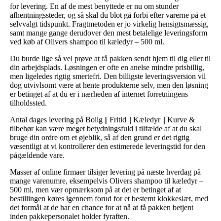
for levering. En af de mest benyttede er nu om stunder
afhentningssteder, og så skal du blot gå forbi efter varerne på et
selvvalgt tidspunkt. Fragtmetoden er jo virkelig hensigtsmæssig,
samt mange gange derudover den mest betalelige leveringsform
ved køb af Olivers shampoo til kæledyr – 500 ml.
Du burde lige så vel prøve at få pakken sendt hjem til dig eller til
din arbejdsplads. Løsningen er ofte en anelse mindre prisbillig,
men ligeledes rigtig smertefri. Den billigste leveringsversion vil
dog utvivlsomt være at hente produkterne selv, men den løsning
er betinget af at du er i nærheden af internet forretningens
tilholdssted.
Antal dages levering på Bolig || Fritid || Kæledyr || Kurve &
tilbehør kan være meget betydningsfuld i tilfælde af at du skal
bruge din ordre om et øjeblik, så af den grund er det rigtig
væsentligt at vi kontrollerer den estimerede leveringstid for den
pågældende vare.
Masser af online firmaer tilsiger levering på næste hverdag på
mange varenumre, eksempelvis Olivers shampoo til kæledyr –
500 ml, men vær opmærksom på at det er betinget af at
bestillingen køres igennem forud for et bestemt klokkeslæt, med
det formål at de har en chance for at nå at få pakken betjent
inden pakkepersonalet holder fyraften.