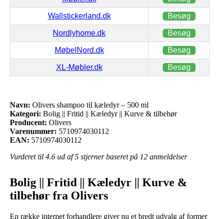
Wallstickerland.dk
Besøg
Nordlyhome.dk
Besøg
MøbelNord.dk
Besøg
XL-Møbler.dk
Besøg
Navn:
Olivers shampoo til kæledyr – 500 ml
Kategori:
Bolig || Fritid || Kæledyr || Kurve & tilbehør
Producent:
Olivers
Varenummer:
5710974030112
EAN:
5710974030112
Vurderet til
4.6
ud af 5 stjerner baseret på
12
anmeldelser
Bolig || Fritid || Kæledyr || Kurve &
tilbehør fra Olivers
En række internet forhandlere giver nu et bredt udvalg af former