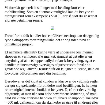
Vi foreslår generelt bestillinger med betalingskort eller
mobilbetaling. Som en alternativ mulighed kan du benytte et
afdragstilbud som eksempelvis ViaBill, for så vidt du ønsker at
afdrage betalingen senere.
Forud for at folk handler hos en Olivers netshop kan de egentlig
tyde e-shoppens forretningsvilkår, det er dog uden tvivl et
omfattende projekt.
Et nemmere alternativ kunne være at undersøge om internet
shoppen er verificeret af e-mærket, grundet at det ofte er en
antydning af at netshoppen adlyder dansk lovgivning, og at e-
handlen rutinemæssigt overvåges af jurister som forstår de
gældende regulativer. Desuden får du lejlighed til støtte, ifald du
forvoldes udfordringer med din bestilling.
Derudover er det klogt at kunden er klar over de vigtigste regler
der gør sig gældende i forbindelse med bestillingen, fx hvilken
returrettighed internet butikken benytter. Derfor er det virkelig
afgørende, at man når som helst bevarer ens kvittering, så man
altid vil kunne eftervise handlen af Olivers shampoo til kæledyr
– 500 ml, uafhængig om du skal købe en gave til en dreng eller