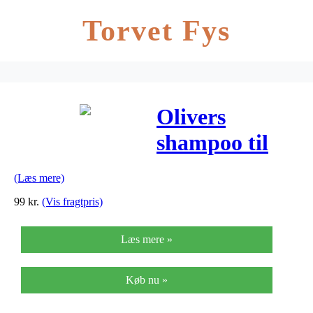
Torvet Fys
Olivers
shampoo til
kæledyr – 500
(Læs mere)
ml
99
kr.
(Vis fragtpris)
Læs mere »
Køb nu »