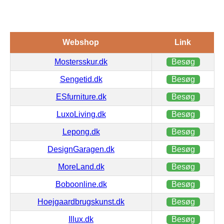
Webshop
Link
Mostersskur.dk
Besøg
Sengetid.dk
Besøg
ESfurniture.dk
Besøg
LuxoLiving.dk
Besøg
Lepong.dk
Besøg
DesignGaragen.dk
Besøg
MoreLand.dk
Besøg
Boboonline.dk
Besøg
Hoejgaardbrugskunst.dk
Besøg
Illux.dk
Besøg