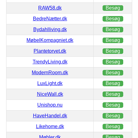
RAW58.dk
Besøg
BedreNætter.dk
Besøg
Bydahlliving.dk
Besøg
MøbelKompagniet.dk
Besøg
Plantetorvet.dk
Besøg
TrendyLiving.dk
Besøg
ModernRoom.dk
Besøg
LuxLight.dk
Besøg
NiceWall.dk
Besøg
Unishop.nu
Besøg
HaveHandel.dk
Besøg
Likehome.dk
Besøg
Møbler.dk
Besøg