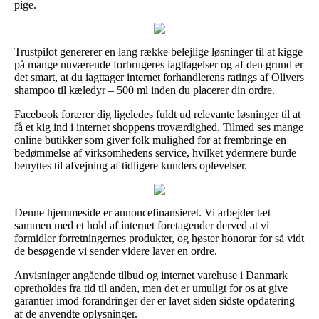
pige.
Trustpilot genererer en lang række belejlige løsninger til at kigge
på mange nuværende forbrugeres iagttagelser og af den grund er
det smart, at du iagttager internet forhandlerens ratings af Olivers
shampoo til kæledyr – 500 ml inden du placerer din ordre.
Facebook forærer dig ligeledes fuldt ud relevante løsninger til at
få et kig ind i internet shoppens troværdighed. Tilmed ses mange
online butikker som giver folk mulighed for at frembringe en
bedømmelse af virksomhedens service, hvilket ydermere burde
benyttes til afvejning af tidligere kunders oplevelser.
Denne hjemmeside er annoncefinansieret. Vi arbejder tæt
sammen med et hold af internet foretagender derved at vi
formidler forretningernes produkter, og høster honorar for så vidt
de besøgende vi sender videre laver en ordre.
Anvisninger angående tilbud og internet varehuse i Danmark
opretholdes fra tid til anden, men det er umuligt for os at give
garantier imod forandringer der er lavet siden sidste opdatering
af de anvendte oplysninger.