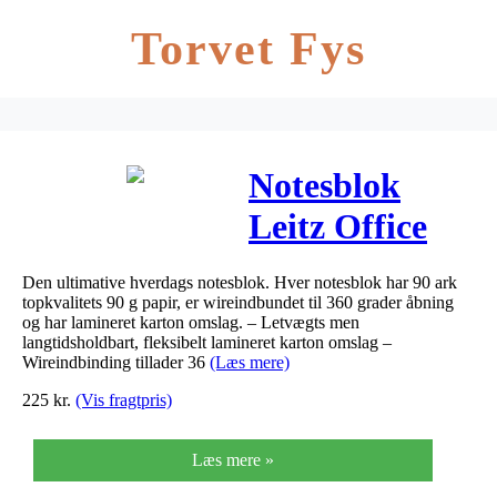
Torvet Fys
Notesblok
Leitz Office
karton grå A4
Den ultimative hverdags notesblok. Hver notesblok har 90 ark
linjeret
topkvalitets 90 g papir, er wireindbundet til 360 grader åbning
og har lamineret karton omslag. – Letvægts men
langtidsholdbart, fleksibelt lamineret karton omslag –
Wireindbinding tillader 36
(Læs mere)
225
kr.
(Vis fragtpris)
Læs mere »