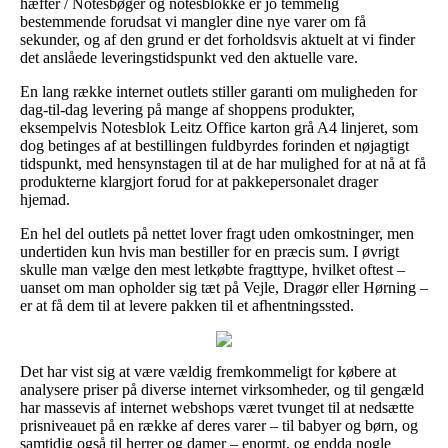
hæfter / Notesbøger og notesblokke er jo temmelig
bestemmende forudsat vi mangler dine nye varer om få
sekunder, og af den grund er det forholdsvis aktuelt at vi finder
det anslåede leveringstidspunkt ved den aktuelle vare.
En lang række internet outlets stiller garanti om muligheden for
dag-til-dag levering på mange af shoppens produkter,
eksempelvis Notesblok Leitz Office karton grå A4 linjeret, som
dog betinges af at bestillingen fuldbyrdes forinden et nøjagtigt
tidspunkt, med hensynstagen til at de har mulighed for at nå at få
produkterne klargjort forud for at pakkepersonalet drager
hjemad.
En hel del outlets på nettet lover fragt uden omkostninger, men
undertiden kun hvis man bestiller for en præcis sum. I øvrigt
skulle man vælge den mest letkøbte fragttype, hvilket oftest –
uanset om man opholder sig tæt på Vejle, Dragør eller Hørning –
er at få dem til at levere pakken til et afhentningssted.
Det har vist sig at være vældig fremkommeligt for købere at
analysere priser på diverse internet virksomheder, og til gengæld
har massevis af internet webshops været tvunget til at nedsætte
prisniveauet på en række af deres varer – til babyer og børn, og
samtidig også til herrer og damer – enormt, og endda nogle