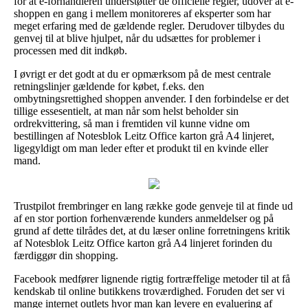
for at e-forhandleren understøtter de officielle regler, udover at e-
shoppen en gang i mellem monitoreres af eksperter som har
meget erfaring med de gældende regler. Derudover tilbydes du
genvej til at blive hjulpet, når du udsættes for problemer i
processen med dit indkøb.
I øvrigt er det godt at du er opmærksom på de mest centrale
retningslinjer gældende for købet, f.eks. den
ombytningsrettighed shoppen anvender. I den forbindelse er det
tillige essesentielt, at man når som helst beholder sin
ordrekvittering, så man i fremtiden vil kunne vidne om
bestillingen af Notesblok Leitz Office karton grå A4 linjeret,
ligegyldigt om man leder efter et produkt til en kvinde eller
mand.
Trustpilot frembringer en lang række gode genveje til at finde ud
af en stor portion forhenværende kunders anmeldelser og på
grund af dette tilrådes det, at du læser online forretningens kritik
af Notesblok Leitz Office karton grå A4 linjeret forinden du
færdiggør din shopping.
Facebook medfører lignende rigtig fortræffelige metoder til at få
kendskab til online butikkens troværdighed. Foruden det ser vi
mange internet outlets hvor man kan levere en evaluering af