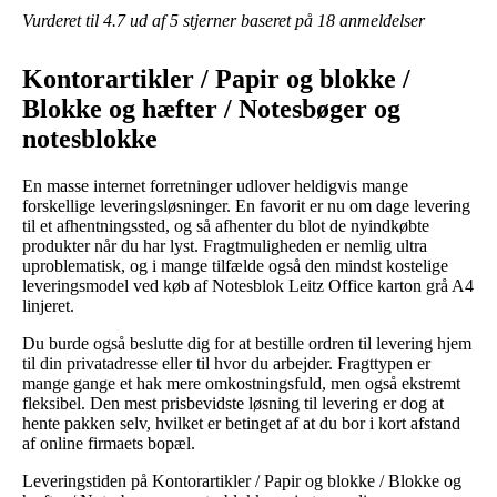
Vurderet til
4.7
ud af 5 stjerner baseret på
18
anmeldelser
Kontorartikler / Papir og blokke /
Blokke og hæfter / Notesbøger og
notesblokke
En masse internet forretninger udlover heldigvis mange
forskellige leveringsløsninger. En favorit er nu om dage levering
til et afhentningssted, og så afhenter du blot de nyindkøbte
produkter når du har lyst. Fragtmuligheden er nemlig ultra
uproblematisk, og i mange tilfælde også den mindst kostelige
leveringsmodel ved køb af Notesblok Leitz Office karton grå A4
linjeret.
Du burde også beslutte dig for at bestille ordren til levering hjem
til din privatadresse eller til hvor du arbejder. Fragttypen er
mange gange et hak mere omkostningsfuld, men også ekstremt
fleksibel. Den mest prisbevidste løsning til levering er dog at
hente pakken selv, hvilket er betinget af at du bor i kort afstand
af online firmaets bopæl.
Leveringstiden på Kontorartikler / Papir og blokke / Blokke og