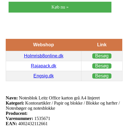
Køb nu »
Webshop
Link
Holmrisb8online.dk
Besøg
Rajapack.dk
Besøg
Engsig.dk
Besøg
Navn:
Notesblok Leitz Office karton grå A4 linjeret
Kategori:
Kontorartikler / Papir og blokke / Blokke og hæfter /
Notesbøger og notesblokke
Producent:
Varenummer:
1535671
EAN:
4002432112661