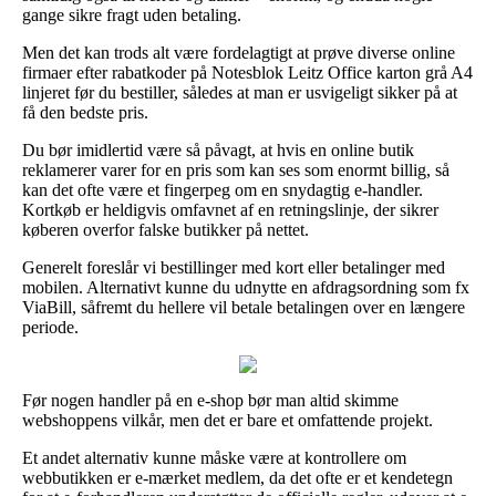
gange sikre fragt uden betaling.
Men det kan trods alt være fordelagtigt at prøve diverse online
firmaer efter rabatkoder på Notesblok Leitz Office karton grå A4
linjeret før du bestiller, således at man er usvigeligt sikker på at
få den bedste pris.
Du bør imidlertid være så påvagt, at hvis en online butik
reklamerer varer for en pris som kan ses som enormt billig, så
kan det ofte være et fingerpeg om en snydagtig e-handler.
Kortkøb er heldigvis omfavnet af en retningslinje, der sikrer
køberen overfor falske butikker på nettet.
Generelt foreslår vi bestillinger med kort eller betalinger med
mobilen. Alternativt kunne du udnytte en afdragsordning som fx
ViaBill, såfremt du hellere vil betale betalingen over en længere
periode.
Før nogen handler på en e-shop bør man altid skimme
webshoppens vilkår, men det er bare et omfattende projekt.
Et andet alternativ kunne måske være at kontrollere om
webbutikken er e-mærket medlem, da det ofte er et kendetegn