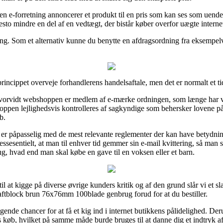
en e-forretning annoncerer et produkt til en pris som kan ses som uendeli
desto mindre en del af en vedtægt, der bistår køber overfor uægte interne
ing. Som et alternativ kunne du benytte en afdragsordning fra eksempelvis
princippet overveje forhandlerens handelsaftale, men det er normalt et 
hvorvidt webshoppen er medlem af e-mærke ordningen, som længe har væ
hoppen lejlighedsvis kontrolleres af sagkyndige som behersker lovene p
b.
er påpasselig med de mest relevante reglementer der kan have betydning 
d essesentielt, at man til enhver tid gemmer sin e-mail kvittering, så ma
 hvad end man skal købe en gave til en voksen eller et barn.
til at kigge på diverse øvrige kunders kritik og af den grund slår vi et sl
ftblock brun 76x76mm 100blade genbrug forud for at du bestiller.
agende chancer for at få et kig ind i internet butikkens pålidelighed. D
s køb, hvilket på samme måde burde bruges til at danne dig et indtryk a