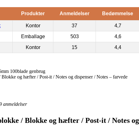
Produkter
Anmeldelser
Bedømmelse
k
Kontor
37
4,7
Emballage
503
4,6
Kontor
15
4,4
76mm 100blade genbrug
 Blokke og hæfter / Post-it / Notes og dispenser / Notes – farvede
9
anmeldelser
lokke / Blokke og hæfter / Post-it / Notes og