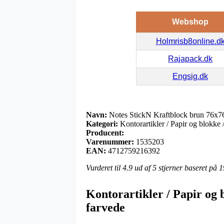
Webshop
Holmrisb8online.d
Rajapack.dk
Engsig.dk
Navn:
Notes StickN Kraftblock brun 76x
Kategori:
Kontorartikler / Papir og blokke /
Producent:
Varenummer:
1535203
EAN:
4712759216392
Vurderet til
4.9
ud af 5 stjerner baseret på
1
Kontorartikler / Papir og b
farvede