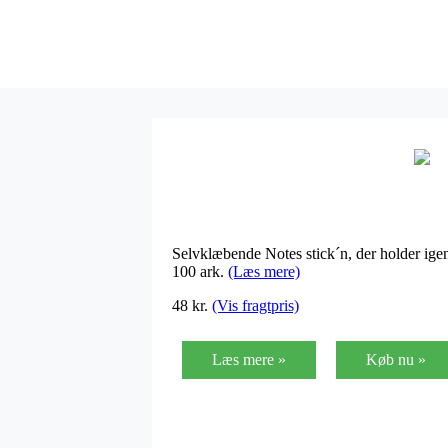
Selvklæbende Notes stick´n, der holder igen 
100 ark.
(Læs mere)
48
kr.
(Vis fragtpris)
Læs mere »
Køb nu »