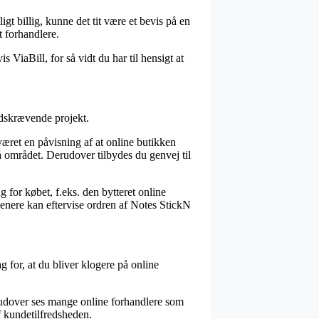
gt billig, kunne det tit være et bevis på en
t forhandlere.
 ViaBill, for så vidt du har til hensigt at
tidskrævende projekt.
ret en påvisning af at online butikken
å området. Derudover tilbydes du genvej til
for købet, f.eks. den bytteret online
n senere kan eftervise ordren af Notes StickN
ag for, at du bliver klogere på online
erudover ses mange online forhandlere som
f kundetilfredsheden.