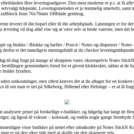
r efterhånden flere leveringsudgaver. Den mest moderne er p.t. at få afl
på et selvvalgt tidspunkt. Leveringsmetoden er jo temmelig smertefri, sam
 Kraftblock brun 76x76mm 100blade genbrug.
e leveret til din bopæl eller til din arbejdsplads. Løsningen er for det
 levering vil dog altid vise sig at være selv at hente varerne, men det bet
ir og blokke / Blokke og hæfter / Post-it / Notes og dispenser / Notes –
 derfor er det naturligvis meningsfuldt at du checker leveringstidspun
er dag-til-dag fragt på mange af shoppens varer, eksempelvis Notes St
 bestillingen gennemføres forud for et givent klokkeslæt, sådan at de ha
e holder fyraften.
t uden omkostninger, men oftest kræves det at du aftager for en konkret p
 til om man er tæt på Silkeborg, Hillerød eller Helsinge – er at få fragtfi
t analysere priser på forskellige e-butikker, og følgelig har langt de fles
piger, og ligeså til voksne – kolossalt, og endda nogle gange frembyde fr
mmenligne visse butikker på nettet efter rabatkoder på Notes StickN
 man er på den sikre side med at skaffe sig den skarpeste pris.