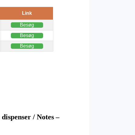
Link
Besøg
Besøg
Besøg
 dispenser / Notes –