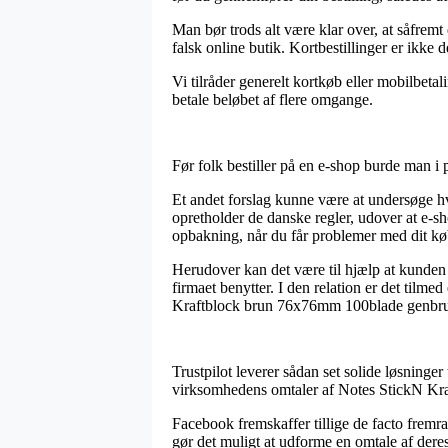
Man bør trods alt være klar over, at såfremt 
falsk online butik. Kortbestillinger er ikke 
Vi tilråder generelt kortkøb eller mobilbetal
betale beløbet af flere omgange.
Før folk bestiller på en e-shop burde man i 
Et andet forslag kunne være at undersøge 
opretholder de danske regler, udover at e-s
opbakning, når du får problemer med dit kø
Herudover kan det være til hjælp at kunden 
firmaet benytter. I den relation er det tilme
Kraftblock brun 76x76mm 100blade genbrug,
Trustpilot leverer sådan set solide løsninger 
virksomhedens omtaler af Notes StickN Kra
Facebook fremskaffer tillige de facto fremr
gør det muligt at udforme en omtale af dere