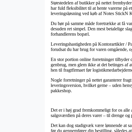
Størstedelen af butikker på nettet frembyde
har fuld fleksibilitet til at hente varerne 
leveringsløsning ved køb af Notes StickN
Du bør på samme måde foretrække at få varern
desuden ret simpel. Den mest betalelige slags
forhandlerens bopæl.
Leveringshastigheden på Kontorartikler / Pap
forudsat du har brug for varen omgående, og
En stor portion online forretninger tilbyd
genbrug, men glem ikke at det betinges af at
hen til fragtfirmaet før logistikmedarbejdern
Nogle forretninger på nettet garanterer frag
leveringsversion, hvilket gerne – uden hensyn
pakkeshop.
Det er i høj grad fremkommeligt for os alle a
salgsværdien på deres varer – til drenge og 
Det kan dog stadigvæk være lønnende at sa
før du gennemfører din bestilling, således at