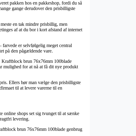
everet pakken hos en pakkeshop, fordi du så
t mange gange derudover den prisbilligste
 meste en tak mindre prisbillig, men
inges af at du bor i kort afstand af internet
 farvede er selvfølgelig meget central
ktet på den pågældende vare.
ickN Kraftblock brun 76x76mm 100blade
r mulighed for at nå at få dit nye produkt
ris. Ellers bør man vælge den prisbilligste
rmaet til at levere varerne til en
te online shops set sig tvunget til at sænke
agtfri levering.
 Kraftblock brun 76x76mm 100blade genbrug