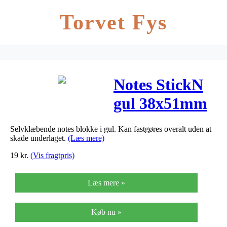
Torvet Fys
Notes StickN
gul 38x51mm
90blade/blok
Selvklæbende notes blokke i gul. Kan fastgøres overalt uden at
skade underlaget.
(Læs mere)
19
kr.
(Vis fragtpris)
Læs mere »
Køb nu »