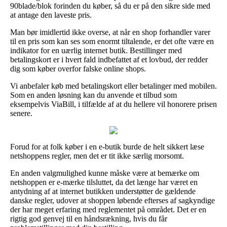
90blade/blok forinden du køber, så du er på den sikre side med
at antage den laveste pris.
Man bør imidlertid ikke overse, at når en shop forhandler varer
til en pris som kan ses som enormt tiltalende, er det ofte være en
indikator for en uærlig internet butik. Bestillinger med
betalingskort er i hvert fald indbefattet af et lovbud, der redder
dig som køber overfor falske online shops.
Vi anbefaler køb med betalingskort eller betalinger med mobilen.
Som en anden løsning kan du anvende et tilbud som
eksempelvis ViaBill, i tilfælde af at du hellere vil honorere prisen
senere.
Forud for at folk køber i en e-butik burde de helt sikkert læse
netshoppens regler, men det er tit ikke særlig morsomt.
En anden valgmulighed kunne måske være at bemærke om
netshoppen er e-mærke tilsluttet, da det længe har været en
antydning af at internet butikken understøtter de gældende
danske regler, udover at shoppen løbende efterses af sagkyndige
der har meget erfaring med reglementet på området. Det er en
rigtig god genvej til en håndsrækning, hvis du får