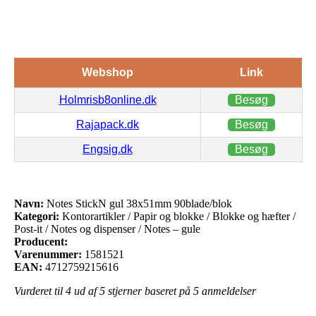
Webshop
Link
Holmrisb8online.dk
Besøg
Rajapack.dk
Besøg
Engsig.dk
Besøg
Navn:
Notes StickN gul 38x51mm 90blade/blok
Kategori:
Kontorartikler / Papir og blokke / Blokke og hæfter /
Post-it / Notes og dispenser / Notes – gule
Producent:
Varenummer:
1581521
EAN:
4712759215616
Vurderet til
4
ud af 5 stjerner baseret på
5
anmeldelser