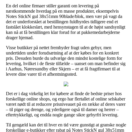
En del online firmaer stiller garanti om levering på
næstkommende hverdag på en masse produkter, eksempelvis
Notes StickN gul 38x51mm 90blade/blok, men vær på vagt da
det er underforstået at bestillingen fuldbyrdes tidligere end et
fastslået klokkeslæt, med hensynstagen til at de højst sandsynligt
kan nå at få bestillingen klar forud for at pakkemedarbejderne
drager hjemad.
Visse butikker på nettet frembyder fragt uden gebyr, men
undertiden under forudsætning af at der købes for en konkret
pris. Desuden burde du udvælge den mindst kostelige form for
levering, hvilket i de fleste tilfælde – uanset om man befinder sig
i Aarhus, Nørresundby eller Skjern – er at få fragtfirmaet til at
levere dine varer til et afhentningssted.
Det er i dag virkelig let for købere at finde de bedste priser hos
forskellige online shops, og ergo har flertallet af online selskaber
været nødt til at reducere prisniveauet på en række af deres varer
– til piger og drenge, og yderligere også til damer og herrer –
eftertrykkeligt, og endda nogle gange sikre gebyrfri levering.
Til gengæld kan det til hver en tid være gunstigt at granske nogle
forskellige e-butikker efter rabat på Notes StickN gul 38x51mm