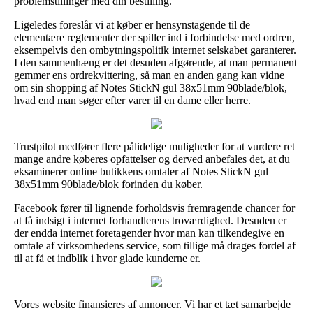
problemstillinger med din bestilling.
Ligeledes foreslår vi at køber er hensynstagende til de
elementære reglementer der spiller ind i forbindelse med ordren,
eksempelvis den ombytningspolitik internet selskabet garanterer.
I den sammenhæng er det desuden afgørende, at man permanent
gemmer ens ordrekvittering, så man en anden gang kan vidne
om sin shopping af Notes StickN gul 38x51mm 90blade/blok,
hvad end man søger efter varer til en dame eller herre.
Trustpilot medfører flere pålidelige muligheder for at vurdere ret
mange andre køberes opfattelser og derved anbefales det, at du
eksaminerer online butikkens omtaler af Notes StickN gul
38x51mm 90blade/blok forinden du køber.
Facebook fører til lignende forholdsvis fremragende chancer for
at få indsigt i internet forhandlerens troværdighed. Desuden er
der endda internet foretagender hvor man kan tilkendegive en
omtale af virksomhedens service, som tillige må drages fordel af
til at få et indblik i hvor glade kunderne er.
Vores website finansieres af annoncer. Vi har et tæt samarbejde