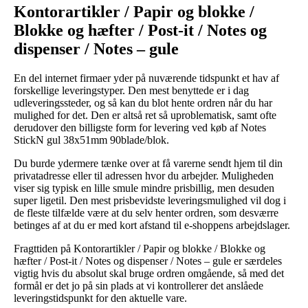
Kontorartikler / Papir og blokke /
Blokke og hæfter / Post-it / Notes og
dispenser / Notes – gule
En del internet firmaer yder på nuværende tidspunkt et hav af
forskellige leveringstyper. Den mest benyttede er i dag
udleveringssteder, og så kan du blot hente ordren når du har
mulighed for det. Den er altså ret så uproblematisk, samt ofte
derudover den billigste form for levering ved køb af Notes
StickN gul 38x51mm 90blade/blok.
Du burde ydermere tænke over at få varerne sendt hjem til din
privatadresse eller til adressen hvor du arbejder. Muligheden
viser sig typisk en lille smule mindre prisbillig, men desuden
super ligetil. Den mest prisbevidste leveringsmulighed vil dog i
de fleste tilfælde være at du selv henter ordren, som desværre
betinges af at du er med kort afstand til e-shoppens arbejdslager.
Fragttiden på Kontorartikler / Papir og blokke / Blokke og
hæfter / Post-it / Notes og dispenser / Notes – gule er særdeles
vigtig hvis du absolut skal bruge ordren omgående, så med det
formål er det jo på sin plads at vi kontrollerer det anslåede
leveringstidspunkt for den aktuelle vare.