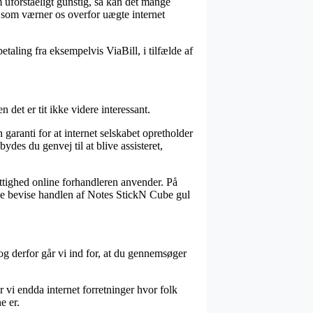
om uforståeligt gunstig, så kan det mange
g, som værner os overfor uægte internet
taling fra eksempelvis ViaBill, i tilfælde af
 det er tit ikke videre interessant.
garanti for at internet selskabet opretholder
des du genvej til at blive assisteret,
ettighed online forhandleren anvender. På
unne bevise handlen af Notes StickN Cube gul
og derfor går vi ind for, at du gennemsøger
r vi endda internet forretninger hvor folk
e er.