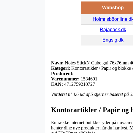
Webshop
Holmrisb8online.d
Rajapack.dk
Engsig.dk
Navn:
Notes StickN Cube gul 76x76mm 4
Kategori:
Kontorartikler / Papir og blokke /
Producent:
Varenummer:
1534691
EAN:
4712759210727
Vurderet til
4.6
ud af 5 stjerner baseret på
3
Kontorartikler / Papir og b
En række internet butikker yder på nuværen
henter dine nye produkter når du har lyst. M