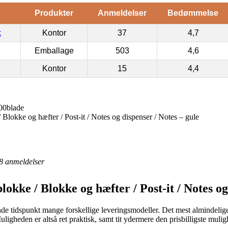
Produkter
Anmeldelser
Bedømmelse
k
Kontor
37
4,7
Emballage
503
4,6
Kontor
15
4,4
00blade
 Blokke og hæfter / Post-it / Notes og dispenser / Notes – gule
8
anmeldelser
lokke / Blokke og hæfter / Post-it / Notes og
de tidspunkt mange forskellige leveringsmodeller. Det mest almindelig
uligheden er altså ret praktisk, samt tit ydermere den prisbilligste mul