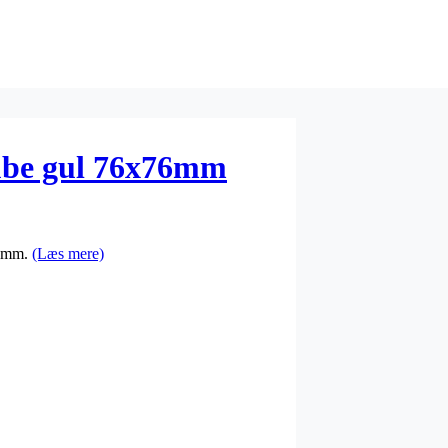
ube gul 76x76mm
6 mm.
(Læs mere)