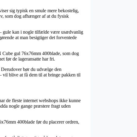
viser sig typisk en smule mere bekostelig,
v, som dog afhænger af at du fysisk
 – gule kan i nogle tilfælde være usædvanlig
fgørende at man besigtiger det forventede
tickN Cube gul 76x76mm 400blade, som dog
t før de lageransatte har fri.
øb. Derudover bør du udvælge den
vil blive at få dem til at bringe pakken til
har de fleste internet webshops ikke kunne
 endda nogle gange præstere fragt uden
 76x76mm 400blade før du placerer ordren,