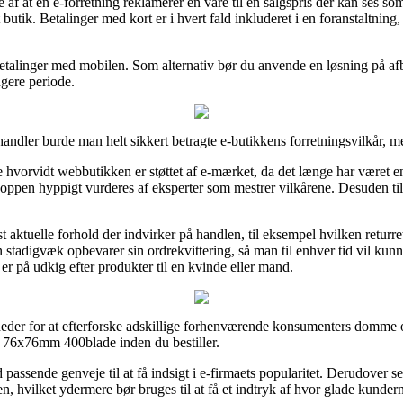
e af at en e-forretning reklamerer en vare til en salgspris der kan ses s
butik. Betalinger med kort er i hvert fald inkluderet i en foranstaltnin
betalinger med mobilen. Som alternativ bør du anvende en løsning på afbe
ngere periode.
andler burde man helt sikkert betragte e-butikkens forretningsvilkår, men
se hvorvidt webbutikken er støttet af e-mærket, da det længe har været en 
ppen hyppigt vurderes af eksperter som mestrer vilkårene. Desuden tilby
t aktuelle forhold der indvirker på handlen, til eksempel hvilken returr
man stadigvæk opbevarer sin ordrekvittering, så man til enhver tid vil k
 på udkig efter produkter til en kvinde eller mand.
igheder for at efterforske adskillige forhenværende konsumenters domme 
l 76x76mm 400blade inden du bestiller.
 passende genveje til at få indsigt i e-firmaets popularitet. Derudover se
, hvilket ydermere bør bruges til at få et indtryk af hvor glade kundern