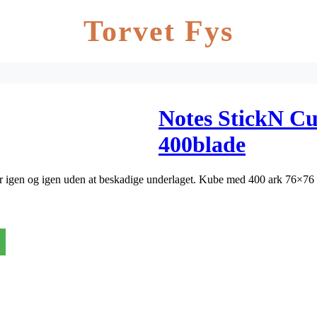
Torvet Fys
Notes StickN C
400blade
der igen og igen uden at beskadige underlaget. Kube med 400 ark 76×7