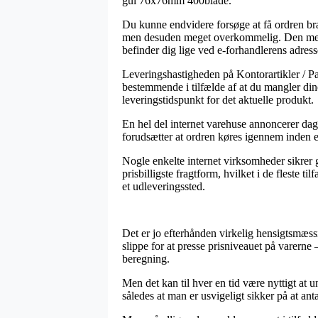
gul 76x76mm 400blade.
Du kunne endvidere forsøge at få ordren brag
men desuden meget overkommelig. Den mest p
befinder dig lige ved e-forhandlerens adress
Leveringshastigheden på Kontorartikler / Pa
bestemmende i tilfælde af at du mangler dine
leveringstidspunkt for det aktuelle produkt.
En hel del internet varehuse annoncerer da
forudsætter at ordren køres igennem inden et 
Nogle enkelte internet virksomheder sikrer 
prisbilligste fragtform, hvilket i de fleste 
et udleveringssted.
Det er jo efterhånden virkelig hensigtsmæss
slippe for at presse prisniveauet på varerne 
beregning.
Men det kan til hver en tid være nyttigt at
således at man er usvigeligt sikker på at ant