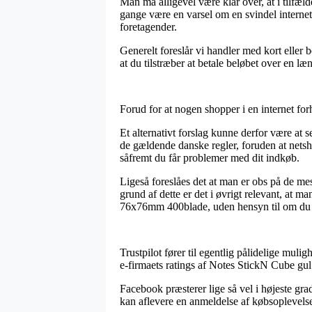
Man må alligevel være klar over, at i tilfæld
gange være en varsel om en svindel internet 
foretagender.
Generelt foreslår vi handler med kort eller 
at du tilstræber at betale beløbet over en læ
Forud for at nogen shopper i en internet forh
Et alternativt forslag kunne derfor være at 
de gældende danske regler, foruden at netsho
såfremt du får problemer med dit indkøb.
Ligeså foreslåes det at man er obs på de mes
grund af dette er det i øvrigt relevant, at 
76x76mm 400blade, uden hensyn til om du er
Trustpilot fører til egentlig pålidelige mul
e-firmaets ratings af Notes StickN Cube gu
Facebook præsterer lige så vel i højeste grad
kan aflevere en anmeldelse af købsoplevelsen