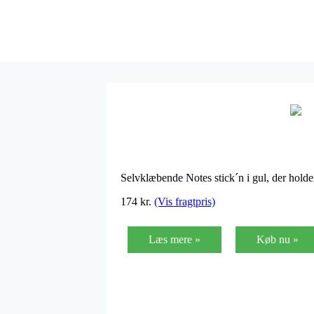
Selvklæbende Notes stick´n i gul, der hol
174
kr.
(Vis fragtpris)
Læs mere »
Køb nu »