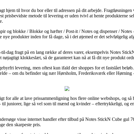
t hjem til hvor du bor eller til adressen på dit arbejde. Fragtløsningen 
risbevidste metode til levering er uden tvivl at hente produkterne sel
e.
pir og blokke / Blokke og hæfter / Post-it / Notes og dispenser / Notes
 nye produkter inden for få dage, så i det øjemed er det selvfølgelig a
g-til-dag fragt på en lang række af deres varer, eksempelvis Notes S
nøjagtigt klokkeslæt, så de garanteret kan nå at få dit nye produkt ordne
gebyrfri levering, men oftest kun ifald der shoppes for et fastslået bel
tilfælde – om du befinder sig nær Hørsholm, Frederiksværk eller Hørning – 
igt for alle at lave prissammenligning hos flere online webshops, og så 
– til juniorer, lige så vel som til mænd og kvinder – eftertrykkeligt, og
 undersøge visse internet handler efter tilbud på Notes StickN Cube gul
age den skarpeste pris.