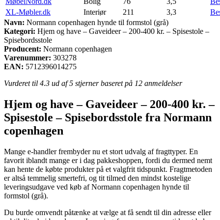
MøbelNord.dk
Bolig
76
3,5
Be
XL-Møbler.dk
Interiør
211
3,3
Be
Navn:
Normann copenhagen hynde til formstol (grå)
Kategori:
Hjem og have – Gaveideer – 200-400 kr. – Spisestole –
Spisebordsstole
Producent:
Normann copenhagen
Varenummer:
303278
EAN:
5712396014275
Vurderet til
4.3
ud af 5 stjerner baseret på
12
anmeldelser
Hjem og have – Gaveideer – 200-400 kr. –
Spisestole – Spisebordsstole fra Normann
copenhagen
Mange e-handler frembyder nu et stort udvalg af fragttyper. En
favorit iblandt mange er i dag pakkeshoppen, fordi du dermed nemt
kan hente de købte produkter på et valgfrit tidspunkt. Fragtmetoden
er altså temmelig smertefri, og tit tilmed den mindst kostelige
leveringsudgave ved køb af Normann copenhagen hynde til
formstol (grå).
Du burde omvendt påtænke at vælge at få sendt til din adresse eller