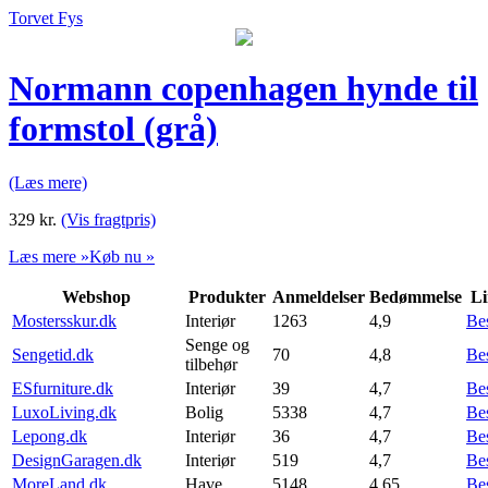
Torvet Fys
Normann copenhagen hynde til
formstol (grå)
(Læs mere)
329
kr.
(Vis fragtpris)
Læs mere »
Køb nu »
Webshop
Produkter
Anmeldelser
Bedømmelse
Li
Mostersskur.dk
Interiør
1263
4,9
Be
Senge og
Sengetid.dk
70
4,8
Be
tilbehør
ESfurniture.dk
Interiør
39
4,7
Be
LuxoLiving.dk
Bolig
5338
4,7
Be
Lepong.dk
Interiør
36
4,7
Be
DesignGaragen.dk
Interiør
519
4,7
Be
MoreLand.dk
Have
5148
4,65
Be