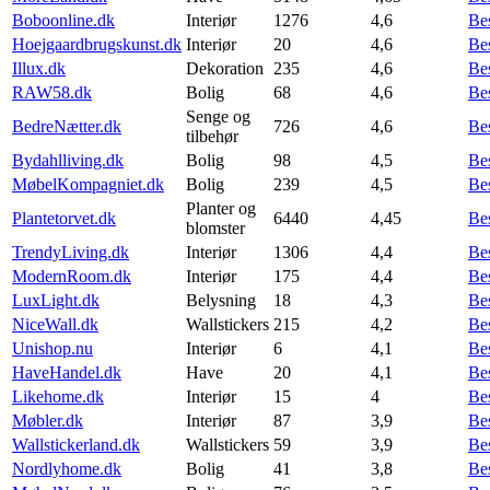
Boboonline.dk
Interiør
1276
4,6
Be
Hoejgaardbrugskunst.dk
Interiør
20
4,6
Be
Illux.dk
Dekoration
235
4,6
Be
RAW58.dk
Bolig
68
4,6
Be
Senge og
BedreNætter.dk
726
4,6
Be
tilbehør
Bydahlliving.dk
Bolig
98
4,5
Be
MøbelKompagniet.dk
Bolig
239
4,5
Be
Planter og
Plantetorvet.dk
6440
4,45
Be
blomster
TrendyLiving.dk
Interiør
1306
4,4
Be
ModernRoom.dk
Interiør
175
4,4
Be
LuxLight.dk
Belysning
18
4,3
Be
NiceWall.dk
Wallstickers
215
4,2
Be
Unishop.nu
Interiør
6
4,1
Be
HaveHandel.dk
Have
20
4,1
Be
Likehome.dk
Interiør
15
4
Be
Møbler.dk
Interiør
87
3,9
Be
Wallstickerland.dk
Wallstickers
59
3,9
Be
Nordlyhome.dk
Bolig
41
3,8
Be