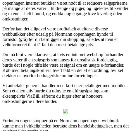
copenhagen internet butikker været nødt til at reducere salgspriserne
på mange af deres varer – til drenge og piger, og ligeledes til kvinder
og mænd – helt i bund, og endda nogle gange love levering uden
omkostninger.
Derfor kan det alligevel være profitabelt at efterse diverse
webbutikker efter udsalg på Normann copenhagen hynde til
formstol (grå) før du færdiggør din shopping, således at man er
velinformeret til at få fat i den mest betalelige pris.
Du må blot være klar over, at hvis en internet webshop forhandler
deres varer til en salgspris som anses for urealistisk fordelagtig,
burde det i nogle tilfælde være et signal om en uægte e-forhandler.
Køb med betalingskort er i hvert fald en del af en ordning, hvilket
dækker os overfor bedrageriske online forretninger.
Vi anbefaler generelt handler med kort eller betalinger med mobilen.
Som et alternativ burde du udnytte en afdragsløsning som
eksempelvis ViaBill, såfremt du higer efter at honorere
omkostningerne i flere bidder.
Forinden nogen shopper på en Normann copenhagen webbutik
kunne man i virkeligheden betragte dens handelsbetingelser, men det