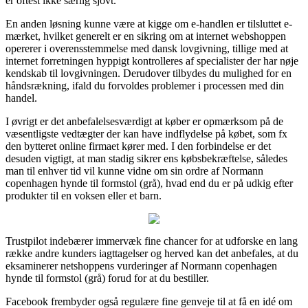
er oftest ikke særlig sjovt.
En anden løsning kunne være at kigge om e-handlen er tilsluttet e-
mærket, hvilket generelt er en sikring om at internet webshoppen
opererer i overensstemmelse med dansk lovgivning, tillige med at
internet forretningen hyppigt kontrolleres af specialister der har nøje
kendskab til lovgivningen. Derudover tilbydes du mulighed for en
håndsrækning, ifald du forvoldes problemer i processen med din
handel.
I øvrigt er det anbefalelsesværdigt at køber er opmærksom på de
væsentligste vedtægter der kan have indflydelse på købet, som fx
den bytteret online firmaet kører med. I den forbindelse er det
desuden vigtigt, at man stadig sikrer ens købsbekræftelse, således
man til enhver tid vil kunne vidne om sin ordre af Normann
copenhagen hynde til formstol (grå), hvad end du er på udkig efter
produkter til en voksen eller et barn.
Trustpilot indebærer immervæk fine chancer for at udforske en lang
række andre kunders iagttagelser og herved kan det anbefales, at du
eksaminerer netshoppens vurderinger af Normann copenhagen
hynde til formstol (grå) forud for at du bestiller.
Facebook frembyder også regulære fine genveje til at få en idé om