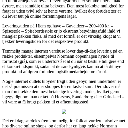
ud til dit arbejdes adresse. Leveringsformen er somme tider et hak
dyrere, men samtidig ultra bekvem. Den mest letkøbte mulighed for
fragt er uden tvivl selv at hente varerne, hvilket dog forudsætter at
du lever tæt på online forretningens lager.
Leveringstiden på Hjem og have – Gaveideer – 200-400 kr. –
Spisestole – Spisebordsstole er jo ekstremt betydningsfuld ifald vi
mangler pakken fluks, så med det formål er det virkelig klogt at vi
tjekker leveringstiden for det respektive produkt.
Temmelig mange internet varehuse lover dag-til-dag levering på en
række produkter, eksempelvis Normann copenhagen hynde til
formstol (grå), som er underforstået at du når at bestille tidligere end
et konkret tidspunkt, sådan at de sandsynligvis kan nå at få dit nye
produkt ud af døren forinden logistikmedarbejderne får fri.
Nogle internet outlets tilbyder fragt uden gebyr, men undertiden er
det så præmissen at der shoppes for en fastsat sum. Derudover må
man foretrække den mest betalelige leveringsmodel, hvilket gerne –
ligegyldigt om man er tæt på Horsens, Sønderborg eller Grindsted –
vil være at få bragt pakken til et afhentningssted.
Det er i dag særdeles fremkommeligt for folk at vurdere prisniveauet
hos diverse online shops, og derfor har en lang række Normann