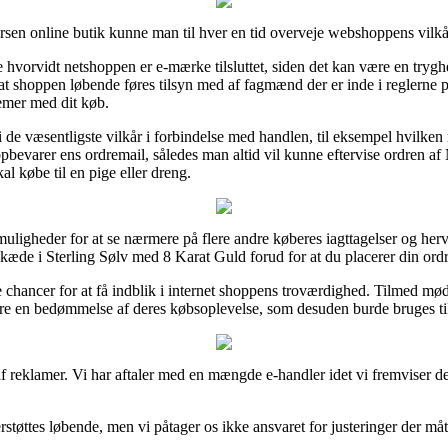
rsen online butik kunne man til hver en tid overveje webshoppens vilkår
hvorvidt netshoppen er e-mærke tilsluttet, siden det kan være en tryghe
at shoppen løbende føres tilsyn med af fagmænd der er inde i reglerne 
emer med dit køb.
de væsentligste vilkår i forbindelse med handlen, til eksempel hvilken r
d opbevarer ens ordremail, således man altid vil kunne eftervise ordren 
l købe til en pige eller dreng.
e muligheder for at se nærmere på flere andre køberes iagttagelser og he
æde i Sterling Sølv med 8 Karat Guld forud for at du placerer din ordr
 chancer for at få indblik i internet shoppens troværdighed. Tilmed mø
re en bedømmelse af deres købsoplevelse, som desuden burde bruges til at
f reklamer. Vi har aftaler med en mængde e-handler idet vi fremviser de
tøttes løbende, men vi påtager os ikke ansvaret for justeringer der måt