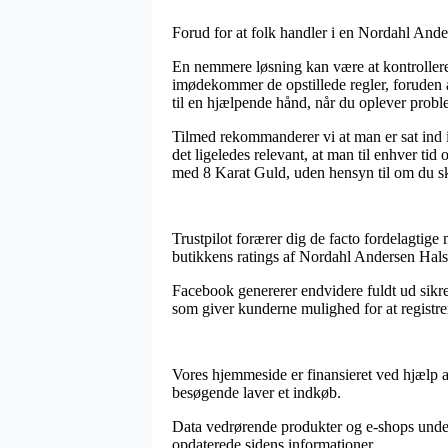
Forud for at folk handler i en Nordahl Ande
En nemmere løsning kan være at kontrollere 
imødekommer de opstillede regler, foruden 
til en hjælpende hånd, når du oplever probl
Tilmed rekommanderer vi at man er sat ind i 
det ligeledes relevant, at man til enhver ti
med 8 Karat Guld, uden hensyn til om du ska
Trustpilot forærer dig de facto fordelagtig
butikkens ratings af Nordahl Andersen Halsk
Facebook genererer endvidere fuldt ud sikre
som giver kunderne mulighed for at registre
Vores hjemmeside er finansieret ved hjælp a
besøgende laver et indkøb.
Data vedrørende produkter og e-shops unders
opdaterede sidens informationer.