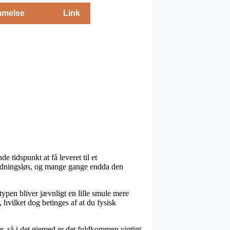
melse
Link
e tidspunkt at få leveret til et
 gnidningsløs, og mange gange endda den
ttypen bliver jævnligt en lille smule mere
, hvilket dog betinges af at du fysisk
r, så i det øjemed er det fuldkommen vigtigt