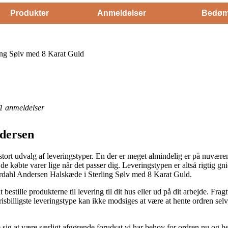
Produkter
Anmeldelser
Bedøm
ng Sølv med 8 Karat Guld
1
anmeldelser
dersen
stort udvalg af leveringstyper. En der er meget almindelig er på nuværend
 de købte varer lige når det passer dig. Leveringstypen er altså rigtig
Nordahl Andersen Halskæde i Sterling Sølv med 8 Karat Guld.
stille produkterne til levering til dit hus eller ud på dit arbejde. Frag
prisbilligste leveringstype kan ikke modsiges at være at hente ordren selv
sig at være særligt afgørende forudsat vi har behov for ordren nu og he