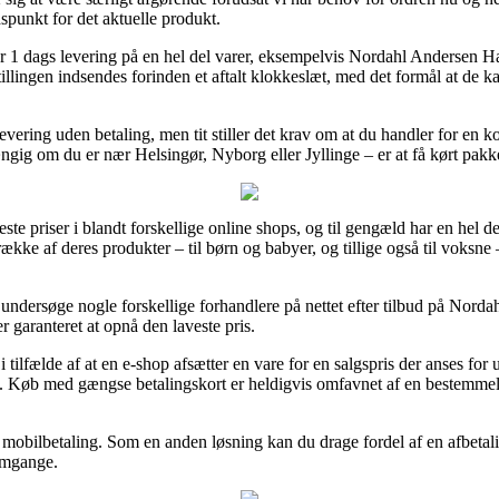
dspunkt for det aktuelle produkt.
ger 1 dags levering på en hel del varer, eksempelvis Nordahl Andersen 
illingen indsendes forinden et aftalt klokkeslæt, med det formål at de ka
ering uden betaling, men tit stiller det krav om at du handler for en k
fhængig om du er nær Helsingør, Nyborg eller Jyllinge – er at få kørt pak
laveste priser i blandt forskellige online shops, og til gengæld har en hel
række af deres produkter – til børn og babyer, og tillige også til voksne
undersøge nogle forskellige forhandlere på nettet efter tilbud på Nord
r garanteret at opnå den laveste pris.
ilfælde af at en e-shop afsætter en vare for en salgspris der anses for ur
k. Køb med gængse betalingskort er heldigvis omfavnet af en bestemmels
er mobilbetaling. Som en anden løsning kan du drage fordel af en afbetali
 omgange.