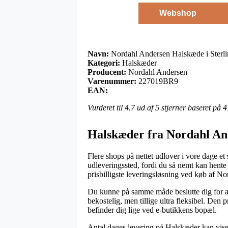
Webshop
Navn:
Nordahl Andersen Halskæde i Sterli
Kategori:
Halskæder
Producent:
Nordahl Andersen
Varenummer:
227019BR9
EAN:
Vurderet til
4.7
ud af 5 stjerner baseret på
4
Halskæder fra Nordahl An
Flere shops på nettet udlover i vore dage et 
udleveringssted, fordi du så nemt kan hente
prisbilligste leveringsløsning ved køb af 
Du kunne på samme måde beslutte dig for at be
bekostelig, men tillige ultra fleksibel. Den 
befinder dig lige ved e-butikkens bopæl.
Antal dages levering på Halskæder kan vise 