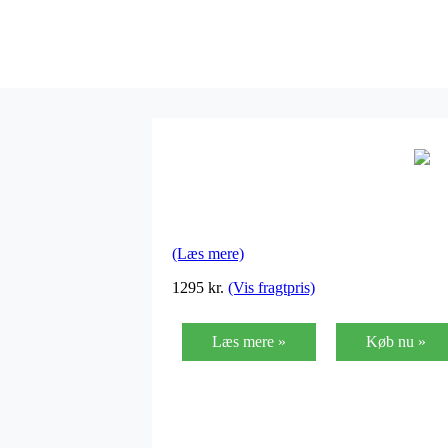
(Læs mere)
1295
kr.
(Vis fragtpris)
Læs mere »
Køb nu »