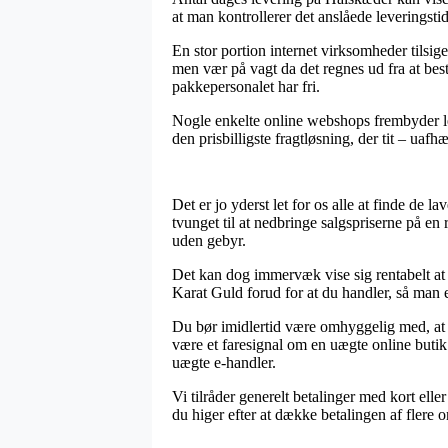
at man kontrollerer det anslåede leveringsti
En stor portion internet virksomheder tilsi
men vær på vagt da det regnes ud fra at best
pakkepersonalet har fri.
Nogle enkelte online webshops frembyder lev
den prisbilligste fragtløsning, der tit – ua
Det er jo yderst let for os alle at finde de 
tvunget til at nedbringe salgspriserne på en 
uden gebyr.
Det kan dog immervæk vise sig rentabelt at 
Karat Guld forud for at du handler, så man e
Du bør imidlertid være omhyggelig med, at i t
være et faresignal om en uægte online buti
uægte e-handler.
Vi tilråder generelt betalinger med kort ell
du higer efter at dække betalingen af flere