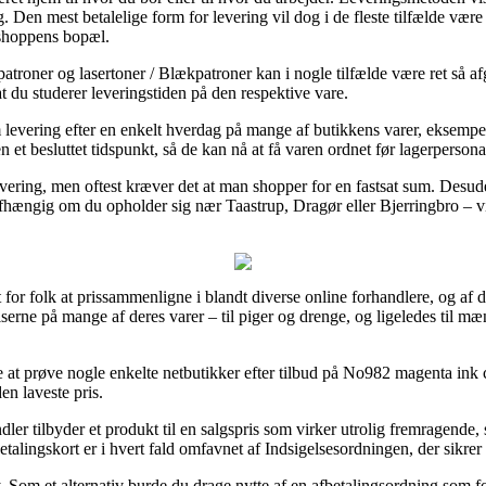
. Den mest betalelige form for levering vil dog i de fleste tilfælde vær
bshoppens bopæl.
atroner og lasertoner / Blækpatroner kan i nogle tilfælde være ret så 
 at du studerer leveringstiden på den respektive vare.
om levering efter en enkelt hverdag på mange af butikkens varer, eksem
en et besluttet tidspunkt, så de kan nå at få varen ordnet før lagerpersona
i levering, men oftest kræver det at man shopper for en fastsat sum. Des
afhængig om du opholder sig nær Taastrup, Dragør eller Bjerringbro – vil 
 for folk at prissammenligne i blandt diverse online forhandlere, og af 
erne på mange af deres varer – til piger og drenge, og ligeledes til 
de at prøve nogle enkelte netbutikker efter tilbud på No982 magenta ink
en laveste pris.
dler tilbyder et produkt til en salgspris som virker utrolig fremragende,
etalingskort er i hvert fald omfavnet af Indsigelsesordningen, der sikrer
. Som et alternativ burde du drage nytte af en afbetalingsordning som for