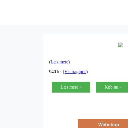
(Læs mere)
940
kr.
(Vis fragtpris)
Læs mere »
Køb nu »
Webshop