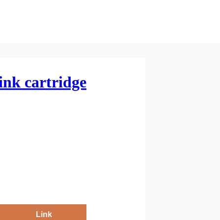
nk cartridge
Link