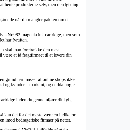
e at hente produkterne selv, men den løsning
afgørende når du mangler pakken om et
pelvis No982 magenta ink cartridge, men som
let har fyraften.
uden skal man foretrække den mest
være at få fragtfirmaet til at levere din
den grund har masser af online shops ikke
mænd og kvinder – markant, og endda nogle
 cartridge inden du gennemfører dit køb,
 så kan det for det meste være en indikator
 en imod bedrageriske firmaer på nettet.
 eksempel ViaBill, i tilfælde af at du