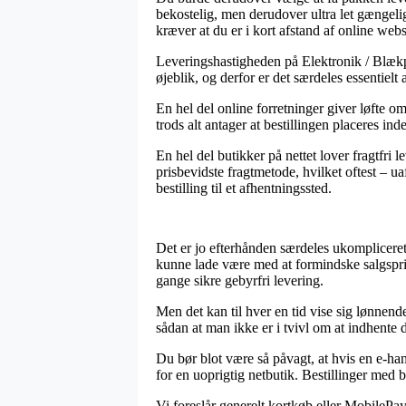
bekostelig, men derudover ultra let gængelig
kræver at du er i kort afstand af online we
Leveringshastigheden på Elektronik / Blækp
øjeblik, og derfor er det særdeles essentielt
En hel del online forretninger giver løfte 
trods alt antager at bestillingen placeres ind
En hel del butikker på nettet lover fragtfr
prisbevidste fragtmetode, hvilket oftest – u
bestilling til et afhentningssted.
Det er jo efterhånden særdeles ukompliceret
kunne lade være med at formindske salgspris
gange sikre gebyrfri levering.
Men det kan til hver en tid vise sig lønnen
sådan at man ikke er i tvivl om at indhente d
Du bør blot være så påvagt, at hvis en e-han
for en uoprigtig netbutik. Bestillinger med b
Vi foreslår generelt kortkøb eller MobilePay