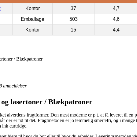
k
Kontor
37
4,7
Emballage
503
4,6
Kontor
15
4,4
ertoner / Blækpatroner
8
anmeldelser
 og lasertoner / Blækpatroner
kket alverdens fragtformer. Den mest moderne er p.t. at få leveret til en 
år der er tid til det. Fragtmetoden er jo temmelig smertefri, og i mange 
ink cartridge.
et hjem til hvor du bor eller til hvor du arbejder. Leveringsmetoden v