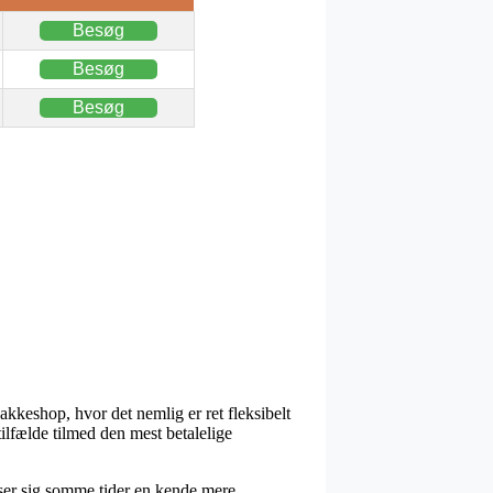
Besøg
Besøg
Besøg
pakkeshop, hvor det nemlig er ret fleksibelt
tilfælde tilmed den mest betalelige
iser sig somme tider en kende mere