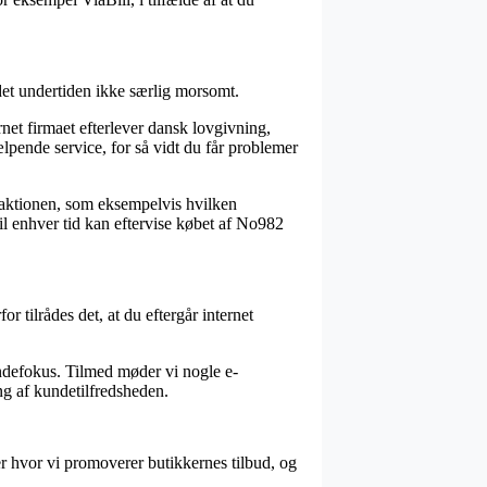
det undertiden ikke særlig morsomt.
rnet firmaet efterlever dansk lovgivning,
jælpende service, for så vidt du får problemer
nsaktionen, som eksempelvis hvilken
til enhver tid kan eftervise købet af No982
 tilrådes det, at du eftergår internet
undefokus. Tilmed møder vi nogle e-
ng af kundetilfredsheden.
er hvor vi promoverer butikkernes tilbud, og