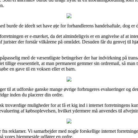
en.
ed burde de ideelt set have øje for forhandlerens handelsaftale, dog er 
-forretningen er e-mærket, da det almindeligvis er en angivelse af at inte
af jurister der forstår vilkårene på området. Desuden får du genvej til h
r påpasselig med de væsentligste betingelser der har indvirkning på tra
 det tillige essesentielt, at man permanent gemmer sin ordremail, så man 
øbe en gave til en voksen eller et barn.
ger til at udforske ganske mange øvrige forbrugeres evalueringer og derfor
idge inden du placerer din ordre.
troværdige muligheder for at få et kig ind i internet forretningens k
evaluering af købsoplevelsen, hvilket ydermere må anvendes til afvejni
 fra reklamer. Vi samarbejder med nogle forskellige internet forretning
på vores hjemmeside udfører en ordre.