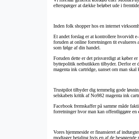
efterspørger at dække beløbet ude i fremtid
Inden folk shopper hos en internet virksomh
Et andet forslag er at kontrollere hvorvidt e
foruden at online forretningen tit evalueres 
som følge af din handel.
Foruden dette er det prisværdigt at køber e
byttepolitik netbutikken tilbyder. Derfor er
magenta ink cartridge, uanset om man skal k
Trustpilot tilbyder dig temmelig gode løsnin
selskabets kritik af No982 magenta ink cartr
Facebook fremskaffer på samme måde faktisk 
forretninger hvor man kan offentliggøre en 
Vores hjemmeside er finansieret af indtægter
modtager betaling hvis en af de besøgende 