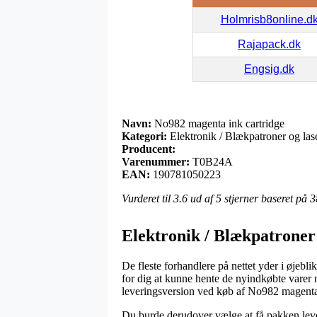
Holmrisb8online.d
Rajapack.dk
Engsig.dk
Navn:
No982 magenta ink cartridge
Kategori:
Elektronik / Blækpatroner og las
Producent:
Varenummer:
T0B24A
EAN:
190781050223
Vurderet til
3.6
ud af 5 stjerner baseret på
3
Elektronik / Blækpatroner
De fleste forhandlere på nettet yder i øjebli
for dig at kunne hente de nyindkøbte varer n
leveringsversion ved køb af No982 magenta 
Du burde derudover vælge at få pakken lever