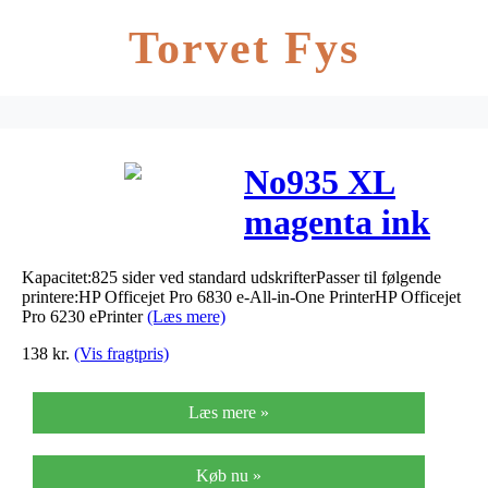
Torvet Fys
No935 XL
magenta ink
cartridge
Kapacitet:825 sider ved standard udskrifterPasser til følgende
printere:HP Officejet Pro 6830 e-All-in-One PrinterHP Officejet
Pro 6230 ePrinter
(Læs mere)
138
kr.
(Vis fragtpris)
Læs mere »
Køb nu »