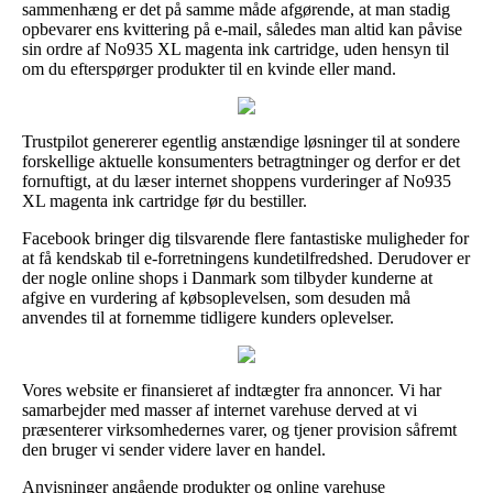
sammenhæng er det på samme måde afgørende, at man stadig
opbevarer ens kvittering på e-mail, således man altid kan påvise
sin ordre af No935 XL magenta ink cartridge, uden hensyn til
om du efterspørger produkter til en kvinde eller mand.
Trustpilot genererer egentlig anstændige løsninger til at sondere
forskellige aktuelle konsumenters betragtninger og derfor er det
fornuftigt, at du læser internet shoppens vurderinger af No935
XL magenta ink cartridge før du bestiller.
Facebook bringer dig tilsvarende flere fantastiske muligheder for
at få kendskab til e-forretningens kundetilfredshed. Derudover er
der nogle online shops i Danmark som tilbyder kunderne at
afgive en vurdering af købsoplevelsen, som desuden må
anvendes til at fornemme tidligere kunders oplevelser.
Vores website er finansieret af indtægter fra annoncer. Vi har
samarbejder med masser af internet varehuse derved at vi
præsenterer virksomhedernes varer, og tjener provision såfremt
den bruger vi sender videre laver en handel.
Anvisninger angående produkter og online varehuse