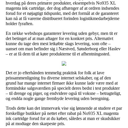
hverdag på deres primære produkter, eksempelvis No935 XL
magenta ink cartridge, der dog afhænger af at ordren indsendes
forud for et nøjagtigt tidspunkt, med det formål at de garanteret
kan nå at få varerne distribueret forinden logistikmedarbejderne
holder fyraften.
En række webshops garanterer levering uden gebyr, men tit er
det betinget af at man aftager for en konkret pris. Alternativt
kunne du tage den mest letkøbte slags levering, som ofte –
uanset om man befinder sig i Næstved, Sønderborg eller Haslev
– er at få dem til at køre produkterne til et afhentningssted.
Det er jo efterhånden temmelig praktisk for folk at lave
prissammenligning fra diverse internet selskaber, og af den
grund har mange internet firmaer ikke kunne lade være med at
formindske salgsværdien på specielt deres bedst i test produkter
– til drenge og piger, og endvidere også til voksne – betragteligt,
og endda nogle gange frembyde levering uden beregning.
Trods dette kan det immervæk vise sig lønnende at studere et par
forskellige butikker på nettet efter rabat på No935 XL magenta
ink cartridge forud for at du køber, således at man er skudsikker
på at modtage den skarpeste pris.