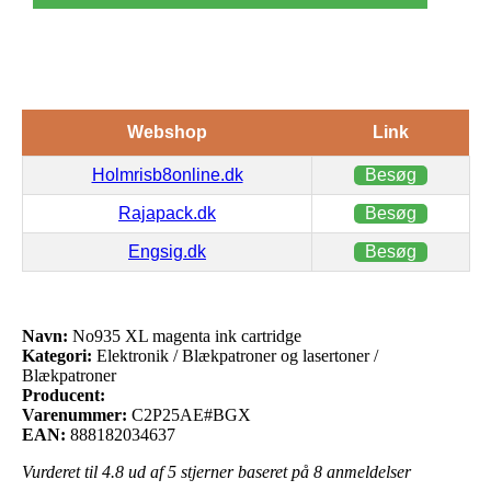
Webshop
Link
Holmrisb8online.dk
Besøg
Rajapack.dk
Besøg
Engsig.dk
Besøg
Navn:
No935 XL magenta ink cartridge
Kategori:
Elektronik / Blækpatroner og lasertoner /
Blækpatroner
Producent:
Varenummer:
C2P25AE#BGX
EAN:
888182034637
Vurderet til
4.8
ud af 5 stjerner baseret på
8
anmeldelser