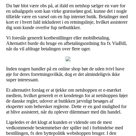
Du bør blot være obs på, at ifald en netshop sælger en vare for
en udsalgspris som kan virke grænseløst god, kunne det i nogle
tilfælde være en varsel om en fup internet butik. Betalinger med
kort er i hvert fald inkluderet i en retningslinje, hvilket assisterer
dig som kunde overfor fup netbutikker.
Vi foreslår generelt kortbestillinger eller mobilbetaling.
Alternativt burde du bruge en afbetalingsordning fra fx ViaBill,
når du vil afdrage betalingen over flere uger.
Inden nogen handler på en online shop bør de uden tvivl have
øje for deres forretningsvilkår, dog er det almindeligvis ikke
super interessant.
Et alternativt forslag er at tjekke om netshoppen er e-mærket
medlem, hvilket generelt er et kendetegn for at netshoppen føjer
de danske regler, udover at butikken jævnligt besøges af
eksperter som behersker reglerne. Dette er en god mulighed for
at blive assisteret, når du oplever dilemmaer med din handel.
Ligeledes er det klogt at kunden er vidende om de mest
vedkommende bestemmelser der spiller ind i forbindelse med
bestillingen, fx den byttepolitik webshoppen bruger. I den