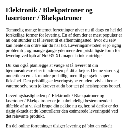
Elektronik / Blækpatroner og
lasertoner / Blækpatroner
Temmelig mange internet forretninger giver nu til dags en hel del
forskellige former for levering. En af dem der er mest populær er
nu om stunder at få leveret til et afhentningssted, hvor du selv
kan hente din ordre når du har tid. Leveringsmetoden er jo rigtig
problemfri, og mange gange ydermere den prisbilligste form for
levering ved køb af No935 XL magenta ink cartridge.
Du kan også planlægge at vælge at få leveret til din
hjemmeadresse eller til adressen på dit arbejde. Denne viser sig
undertiden en tak mindre prisbillig, men til gengæld super
fleksibel. Den prisbilligste leveringstype er uden tvivl at hente
varerne selv, som jo kræver at du bor tæt på netshoppens bopæl.
Leveringshastigheden på Elektronik / Blækpatroner og
lasertoner / Blækpatroner er jo ualmindeligt bestemmende i
tilfælde af at vi skal bruge din pakke nu og her, så derfor er det
rigtig aktuelt at du kontrollerer den estimerede leveringstid ved
det relevante produkt.
En del online forretninger tilsiger levering på blot en enkelt