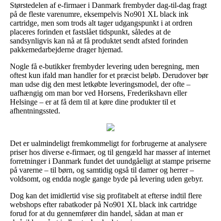
Størstedelen af e-firmaer i Danmark frembyder dag-til-dag fragt
på de fleste varenumre, eksempelvis No901 XL black ink
cartridge, men som trods alt tager udgangspunkt i at ordren
placeres forinden et fastslået tidspunkt, således at de
sandsynligvis kan nå at få produktet sendt afsted forinden
pakkemedarbejderne drager hjemad.
Nogle få e-butikker frembyder levering uden beregning, men
oftest kun ifald man handler for et præcist beløb. Derudover bør
man udse dig den mest letkøbte leveringsmodel, der ofte –
uafhængig om man bor ved Horsens, Frederikshavn eller
Helsinge – er at få dem til at køre dine produkter til et
afhentningssted.
Det er ualmindeligt fremkommeligt for forbrugerne at analysere
priser hos diverse e-firmaer, og til gengæld har masser af internet
forretninger i Danmark fundet det uundgåeligt at stampe priserne
på varerne – til børn, og samtidig også til damer og herrer –
voldsomt, og endda nogle gange byde på levering uden gebyr.
Dog kan det imidlertid vise sig profitabelt at efterse indtil flere
webshops efter rabatkoder på No901 XL black ink cartridge
forud for at du gennemfører din handel, sådan at man er