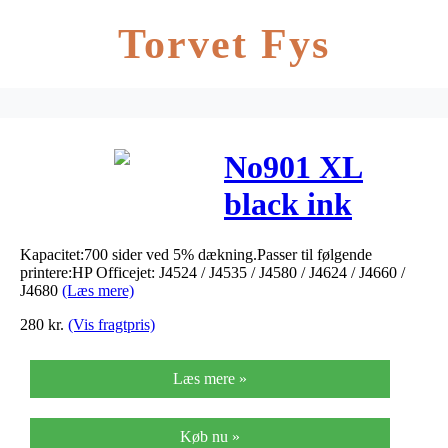
Torvet Fys
No901 XL
black ink
cartridge
Kapacitet:700 sider ved 5% dækning.Passer til følgende
printere:HP Officejet: J4524 / J4535 / J4580 / J4624 / J4660 /
J4680
(Læs mere)
280
kr.
(Vis fragtpris)
Læs mere »
Køb nu »