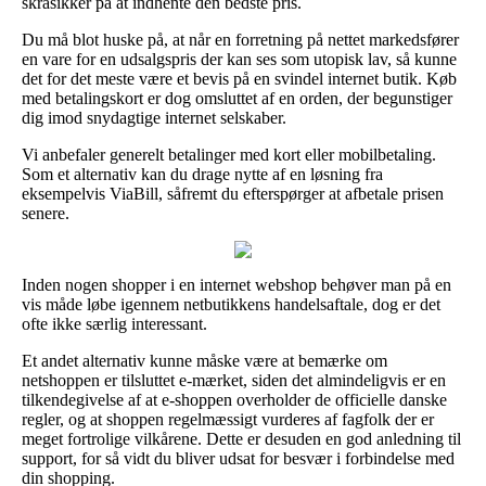
skråsikker på at indhente den bedste pris.
Du må blot huske på, at når en forretning på nettet markedsfører
en vare for en udsalgspris der kan ses som utopisk lav, så kunne
det for det meste være et bevis på en svindel internet butik. Køb
med betalingskort er dog omsluttet af en orden, der begunstiger
dig imod snydagtige internet selskaber.
Vi anbefaler generelt betalinger med kort eller mobilbetaling.
Som et alternativ kan du drage nytte af en løsning fra
eksempelvis ViaBill, såfremt du efterspørger at afbetale prisen
senere.
Inden nogen shopper i en internet webshop behøver man på en
vis måde løbe igennem netbutikkens handelsaftale, dog er det
ofte ikke særlig interessant.
Et andet alternativ kunne måske være at bemærke om
netshoppen er tilsluttet e-mærket, siden det almindeligvis er en
tilkendegivelse af at e-shoppen overholder de officielle danske
regler, og at shoppen regelmæssigt vurderes af fagfolk der er
meget fortrolige vilkårene. Dette er desuden en god anledning til
support, for så vidt du bliver udsat for besvær i forbindelse med
din shopping.