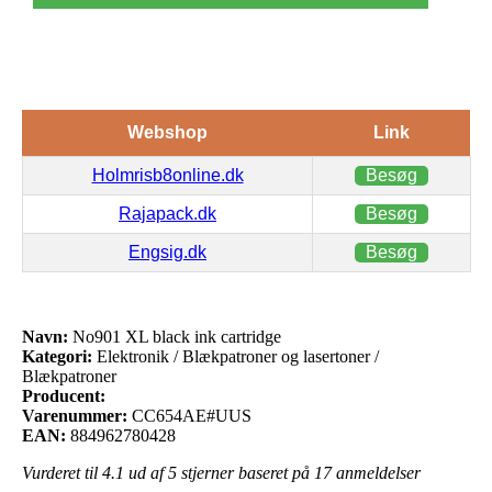
Webshop
Link
Holmrisb8online.dk
Besøg
Rajapack.dk
Besøg
Engsig.dk
Besøg
Navn:
No901 XL black ink cartridge
Kategori:
Elektronik / Blækpatroner og lasertoner /
Blækpatroner
Producent:
Varenummer:
CC654AE#UUS
EAN:
884962780428
Vurderet til
4.1
ud af 5 stjerner baseret på
17
anmeldelser