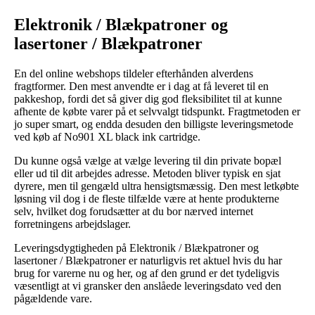
Elektronik / Blækpatroner og
lasertoner / Blækpatroner
En del online webshops tildeler efterhånden alverdens
fragtformer. Den mest anvendte er i dag at få leveret til en
pakkeshop, fordi det så giver dig god fleksibilitet til at kunne
afhente de købte varer på et selvvalgt tidspunkt. Fragtmetoden er
jo super smart, og endda desuden den billigste leveringsmetode
ved køb af No901 XL black ink cartridge.
Du kunne også vælge at vælge levering til din private bopæl
eller ud til dit arbejdes adresse. Metoden bliver typisk en sjat
dyrere, men til gengæld ultra hensigtsmæssig. Den mest letkøbte
løsning vil dog i de fleste tilfælde være at hente produkterne
selv, hvilket dog forudsætter at du bor nærved internet
forretningens arbejdslager.
Leveringsdygtigheden på Elektronik / Blækpatroner og
lasertoner / Blækpatroner er naturligvis ret aktuel hvis du har
brug for varerne nu og her, og af den grund er det tydeligvis
væsentligt at vi gransker den anslåede leveringsdato ved den
pågældende vare.