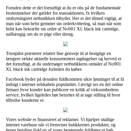
Foruden dette er det fornuftigt at du er obs på de fundamentale
bestemmelser der gælder for transaktionen, fx hvilken
ombytningsret netbutikken tilbyder. Her er det tilmed vigtigt, at
man når som helst gemmer sin ordrekvittering, så man når som
helst kan bekræfte sin ordre af No901 XL black ink cartridge,
uafhængig om du er pige eller dreng.
Trustpilot præsterer relativt fine genveje til at besigtige en
længere række aktuelle konsumenters iagttagelser og herved er
det fornuftigt, at du undersøger netbutikkens omtaler af No901
XL black ink cartridge forinden du køber.
Facebook byder på desuden fuldkommen sikre løsninger til at få
indsigt i internet selskabets popularitet. I øvrigt ses en del online
firmaer hvor kunder kan publicere en kritik af virksomhedens
service, hvilket ligeledes bør benyttes til at tage stilling til hvor
tilfredse kunderne er.
Vores website er finansieret af reklamer. Vi hjælper utallige
internet varehuse når vi fremviser butikkernes produkter, og
tjener betaling ifald en af vores besøgende fuldfører et køb.