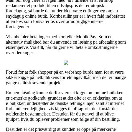
Man bør dog være årvågen med, at i tilfælde af at en shop
reklamerer et produkt til en udsalgspris der er utopisk
fordelagtig, så burde det undertiden være et fingerpeg om en
snydagtig online butik. Kortbestillinger er i hvert fald indbefattet
af en lov, som forsvarer os overfor uoprigtige internet
foretagender.
Vi anbefaler betalinger med kort eller MobilePay. Som en
alternativ mulighed bør du anvende en løsning på afbetaling som
eksempelvis ViaBill, når du gerne vil betale omkostningerne
over flere uger.
Forud for at folk shopper på en webshop burde man for at være
sikker kigge på netbutikkens forretningsvilkår, men det er mange
gange et tidskrævende projekt.
En nem løsning kunne derfor være at kigge om online butikken
er e-mærke godkendt, grundet at det ofte er en erklæring om at
e-butikken understøtter de danske retningslinjer, samt at internet
forhandleren lejlighedsvis kigges til af fagfolk der forstår de
gældende bestemmelser. Desuden får du genvej til at blive
hjulpet, hvis du oplever problemer som følge af din bestilling.
Desuden er det prisværdigt at kunden er oppe på mærkerne