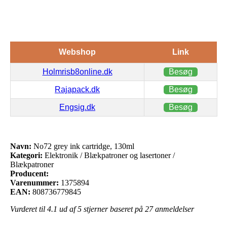
Webshop
Link
Holmrisb8online.dk
Besøg
Rajapack.dk
Besøg
Engsig.dk
Besøg
Navn:
No72 grey ink cartridge, 130ml
Kategori:
Elektronik / Blækpatroner og lasertoner /
Blækpatroner
Producent:
Varenummer:
1375894
EAN:
808736779845
Vurderet til
4.1
ud af 5 stjerner baseret på
27
anmeldelser