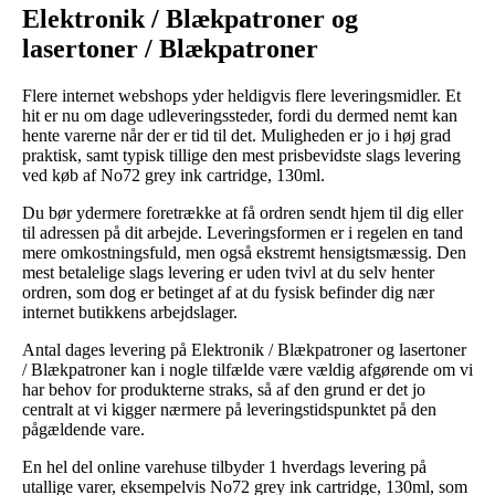
Elektronik / Blækpatroner og
lasertoner / Blækpatroner
Flere internet webshops yder heldigvis flere leveringsmidler. Et
hit er nu om dage udleveringssteder, fordi du dermed nemt kan
hente varerne når der er tid til det. Muligheden er jo i høj grad
praktisk, samt typisk tillige den mest prisbevidste slags levering
ved køb af No72 grey ink cartridge, 130ml.
Du bør ydermere foretrække at få ordren sendt hjem til dig eller
til adressen på dit arbejde. Leveringsformen er i regelen en tand
mere omkostningsfuld, men også ekstremt hensigtsmæssig. Den
mest betalelige slags levering er uden tvivl at du selv henter
ordren, som dog er betinget af at du fysisk befinder dig nær
internet butikkens arbejdslager.
Antal dages levering på Elektronik / Blækpatroner og lasertoner
/ Blækpatroner kan i nogle tilfælde være vældig afgørende om vi
har behov for produkterne straks, så af den grund er det jo
centralt at vi kigger nærmere på leveringstidspunktet på den
pågældende vare.
En hel del online varehuse tilbyder 1 hverdags levering på
utallige varer, eksempelvis No72 grey ink cartridge, 130ml, som