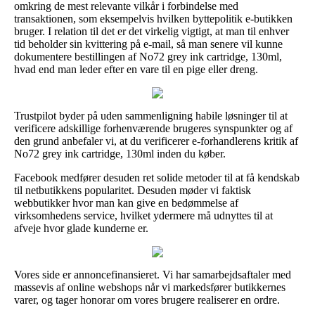
omkring de mest relevante vilkår i forbindelse med
transaktionen, som eksempelvis hvilken byttepolitik e-butikken
bruger. I relation til det er det virkelig vigtigt, at man til enhver
tid beholder sin kvittering på e-mail, så man senere vil kunne
dokumentere bestillingen af No72 grey ink cartridge, 130ml,
hvad end man leder efter en vare til en pige eller dreng.
Trustpilot byder på uden sammenligning habile løsninger til at
verificere adskillige forhenværende brugeres synspunkter og af
den grund anbefaler vi, at du verificerer e-forhandlerens kritik af
No72 grey ink cartridge, 130ml inden du køber.
Facebook medfører desuden ret solide metoder til at få kendskab
til netbutikkens popularitet. Desuden møder vi faktisk
webbutikker hvor man kan give en bedømmelse af
virksomhedens service, hvilket ydermere må udnyttes til at
afveje hvor glade kunderne er.
Vores side er annoncefinansieret. Vi har samarbejdsaftaler med
massevis af online webshops når vi markedsfører butikkernes
varer, og tager honorar om vores brugere realiserer en ordre.