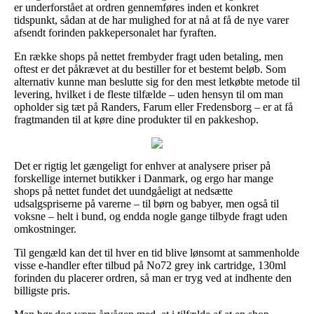
er underforstået at ordren gennemføres inden et konkret
tidspunkt, sådan at de har mulighed for at nå at få de nye varer
afsendt forinden pakkepersonalet har fyraften.
En række shops på nettet frembyder fragt uden betaling, men
oftest er det påkrævet at du bestiller for et bestemt beløb. Som
alternativ kunne man beslutte sig for den mest letkøbte metode til
levering, hvilket i de fleste tilfælde – uden hensyn til om man
opholder sig tæt på Randers, Farum eller Fredensborg – er at få
fragtmanden til at køre dine produkter til en pakkeshop.
Det er rigtig let gængeligt for enhver at analysere priser på
forskellige internet butikker i Danmark, og ergo har mange
shops på nettet fundet det uundgåeligt at nedsætte
udsalgspriserne på varerne – til børn og babyer, men også til
voksne – helt i bund, og endda nogle gange tilbyde fragt uden
omkostninger.
Til gengæld kan det til hver en tid blive lønsomt at sammenholde
visse e-handler efter tilbud på No72 grey ink cartridge, 130ml
forinden du placerer ordren, så man er tryg ved at indhente den
billigste pris.