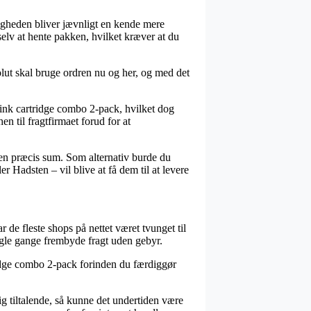
uligheden bliver jævnligt en kende mere
elv at hente pakken, hvilket kræver at du
lut skal bruge ordren nu og her, og med det
 ink cartridge combo 2-pack, hvilket dog
n til fragtfirmaet forud for at
r en præcis sum. Som alternativ burde du
r Hadsten – vil blive at få dem til at levere
r de fleste shops på nettet været tvunget til
ogle gange frembyde fragt uden gebyr.
ridge combo 2-pack forinden du færdiggør
ig tiltalende, så kunne det undertiden være