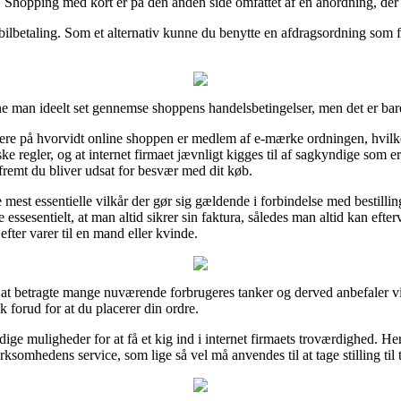
r. Shopping med kort er på den anden side omfattet af en anordning, der 
obilbetaling. Som et alternativ kunne du benytte en afdragsordning som fx
e man ideelt set gennemse shoppens handelsbetingelser, men det er bar
re på hvorvidt online shoppen er medlem af e-mærke ordningen, hvilket
regler, og at internet firmaet jævnligt kigges til af sagkyndige som er
 såfremt du bliver udsat for besvær med dit køb.
 mest essentielle vilkår der gør sig gældende i forbindelse med bestillin
ge essesentielt, at man altid sikrer sin faktura, således man altid kan ef
fter varer til en mand eller kvinde.
 at betragte mange nuværende forbrugeres tanker og derved anbefaler vi, 
forud for at du placerer din ordre.
ærdige muligheder for at få et kig ind i internet firmaets troværdighed.
virksomhedens service, som lige så vel må anvendes til at tage stilling ti