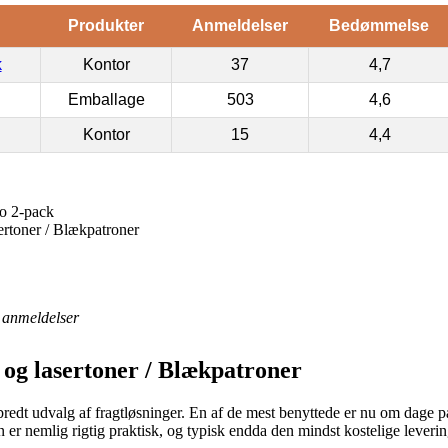
Produkter
Anmeldelser
Bedømmelse
k
Kontor
37
4,7
Emballage
503
4,6
Kontor
15
4,4
o 2-pack
ertoner / Blækpatroner
anmeldelser
 og lasertoner / Blækpatroner
et bredt udvalg af fragtløsninger. En af de mest benyttede er nu om dage
n er nemlig rigtig praktisk, og typisk endda den mindst kostelige leve