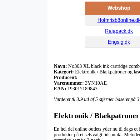
Webshop
Holmrisb8online.d
Rajapack.dk
Engsig.dk
Navn:
No303 XL black ink cartridge comb
Kategori:
Elektronik / Blækpatroner og las
Producent:
Varenummer:
3YN10AE
EAN:
193015189843
Vurderet til
3.9
ud af 5 stjerner baseret på
3
Elektronik / Blækpatroner
En hel del online outlets yder nu til dags 
produkter på et selvvalgt tidspunkt. Metode