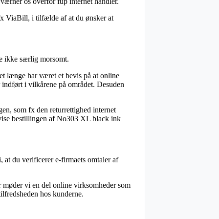
værner os overfor fup internet handler.
 ViaBill, i tilfælde af at du ønsker at
e ikke særlig morsomt.
 længe har været et bevis på at online
 indført i vilkårene på området. Desuden
gen, som fx den returrettighed internet
tervise bestillingen af No303 XL black ink
at du verificerer e-firmaets omtaler af
 Her møder vi en del online virksomheder som
l tilfredsheden hos kunderne.