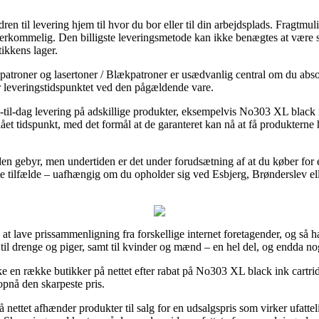
dren til levering hjem til hvor du bor eller til din arbejdsplads. Fragtm
erkommelig. Den billigste leveringsmetode kan ikke benægtes at være s
tikkens lager.
atroner og lasertoner / Blækpatroner er usædvanlig central om du abso
r leveringstidspunktet ved den pågældende vare.
g-til-dag levering på adskillige produkter, eksempelvis No303 XL black
et tidspunkt, med det formål at de garanteret kan nå at få produkterne he
 uden gebyr, men undertiden er det under forudsætning af at du køber fo
ste tilfælde – uafhængig om du opholder sig ved Esbjerg, Brønderslev elle
k at lave prissammenligning fra forskellige internet foretagender, og så ha
 til drenge og piger, samt til kvinder og mænd – en hel del, og endda n
ecke en række butikker på nettet efter rabat på No303 XL black ink cart
opnå den skarpeste pris.
nettet afhænder produkter til salg for en udsalgspris som virker ufattel