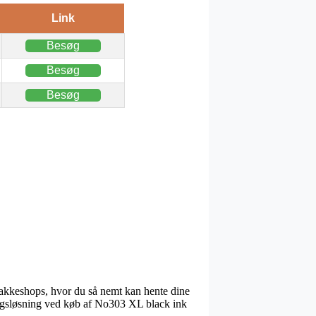
Link
Besøg
Besøg
Besøg
 pakkeshops, hvor du så nemt kan hente dine
ringsløsning ved køb af No303 XL black ink