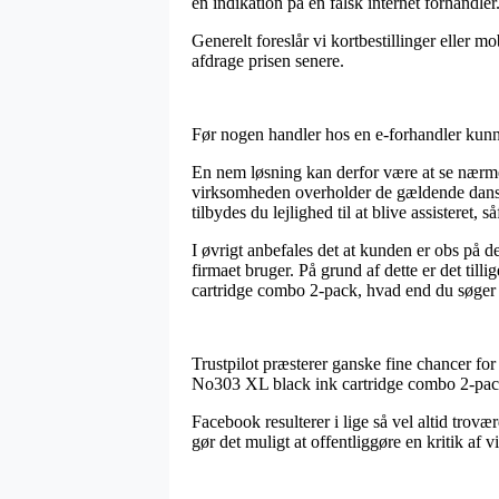
en indikation på en falsk internet forhandle
Generelt foreslår vi kortbestillinger eller m
afdrage prisen senere.
Før nogen handler hos en e-forhandler kunn
En nem løsning kan derfor være at se nærme
virksomheden overholder de gældende danske 
tilbydes du lejlighed til at blive assisteret,
I øvrigt anbefales det at kunden er obs på de
firmaet bruger. På grund af dette er det tilli
cartridge combo 2-pack, hvad end du søger e
Trustpilot præsterer ganske fine chancer for
No303 XL black ink cartridge combo 2-pack 
Facebook resulterer i lige så vel altid trov
gør det muligt at offentliggøre en kritik af 