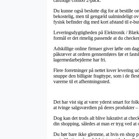
cartridge combo 2-pack.
Du kunne også beslutte dig for at bestille or
bekostelig, men til gengæld ualmindeligt ov
fysisk befinder dig med kort afstand til e-bu
Leveringsdygtigheden på Elektronik / Blækp
formål er det rimelig passende at du checke
Adskillige online firmaer giver løfte om da
påkræver at ordren gennemføres før et fastslå
lagermedarbejderne har fri.
Flere forretninger på nettet lover levering
snuppe den billigste fragttype, som i de fle
varerne til et afhentningssted.
Det har vist sig at være yderst smart for fol
at tvinge salgsværdien på deres produkter –
Dog kan det trods alt blive lukrativt at ch
din shopping, således at man er tryg ved at 
Du bør bare ikke glemme, at hvis en shop på 