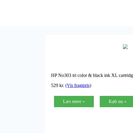
HP No303 tri color & black ink XL cartri
529
kr.
(Vis fragtpris)
Læs mere »
Køb nu »