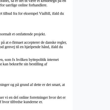
orabel, så er det tit være et kendetegn på en
for uærlige online forhandlere.
t tilbud fra for eksempel ViaBill, ifald du
normalt et omfattende projekt.
 at e-firmaet accepterer de danske regler,
od genvej til en hjælpende hånd, ifald du
, som fx hvilken byttepolitik internet
 kan bekræfte sin bestilling af
nger og på grund af dette er det smart, at
er vi en del online forretninger hvor det er
f hvor tilfredse kunderne er.