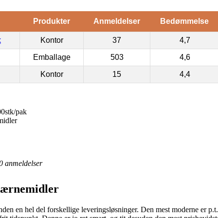
Produkter
Anmeldelser
Bedømmelse
k
Kontor
37
4,7
Emballage
503
4,6
Kontor
15
4,4
00stk/pak
idler
0
anmeldelser
værnemidler
n en hel del forskellige leveringsløsninger. Den mest moderne er p.t. at