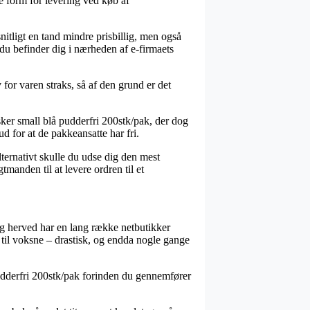
te form for levering ved køb af
snitligt en tand mindre prisbillig, men også
du befinder dig i nærheden af e-firmaets
or varen straks, så af den grund er det
sker small blå pudderfri 200stk/pak, der dog
ud for at de pakkeansatte har fri.
lternativt skulle du udse dig den mest
manden til at levere ordren til et
 og herved har en lang række netbutikker
til voksne – drastisk, og endda nogle gange
pudderfri 200stk/pak forinden du gennemfører