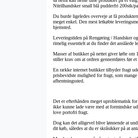
så nemt kan hente dine produkter på et valgf
Nitrilhandsker small blå pudderfri 200stk/p
Du burde ligeledes overveje at få produkterne
meget enkel. Den mest letkøbte leveringsmet
hjemsted.
Leveringstiden på Rengøring / Handsker og 
rimelig essentielt at du finder det anslåede 
Masser af butikker på nettet giver løfte om
stiller krav om at ordren gennemføres før et 
En række internet butikker tilbyder fragt ud
prisbevidste mulighed for fragt, som mange g
afhentningssted.
Det er efterhånden meget uproblematisk for f
ikke kunne lade være med at formindske udsa
love portofri fragt.
Dog kan det alligevel blive lønnende at und
dit køb, således at du er skråsikker på at ant