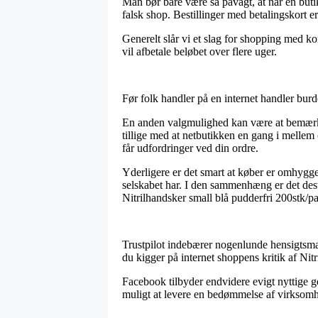
Man bør bare være så påvagt, at når en butik 
falsk shop. Bestillinger med betalingskort 
Generelt slår vi et slag for shopping med kor
vil afbetale beløbet over flere uger.
Før folk handler på en internet handler burd
En anden valgmulighed kan være at bemærke 
tillige med at netbutikken en gang i mellem
får udfordringer ved din ordre.
Yderligere er det smart at køber er omhygge
selskabet har. I den sammenhæng er det desud
Nitrilhandsker small blå pudderfri 200stk/pa
Trustpilot indebærer nogenlunde hensigtsmæs
du kigger på internet shoppens kritik af Nitr
Facebook tilbyder endvidere evigt nyttige gen
muligt at levere en bedømmelse af virksomhede