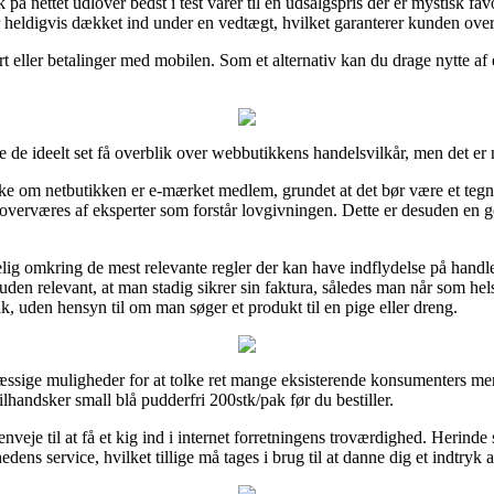
på nettet udlover bedst i test varer til en udsalgspris der er mystisk fav
er heldigvis dækket ind under en vedtægt, hvilket garanterer kunden over
t eller betalinger med mobilen. Som et alternativ kan du drage nytte af e
e de ideelt set få overblik over webbutikkens handelsvilkår, men det er 
om netbutikken er e-mærket medlem, grundet at det bør være et tegn på
 overværes af eksperter som forstår lovgivningen. Dette er desuden en g
lig omkring de mest relevante regler der kan have indflydelse på handlen
en relevant, at man stadig sikrer sin faktura, således man når som helst
k, uden hensyn til om man søger et produkt til en pige eller dreng.
sige muligheder for at tolke ret mange eksisterende konsumenters meni
ilhandsker small blå pudderfri 200stk/pak før du bestiller.
veje til at få et kig ind i internet forretningens troværdighed. Herinde s
ns service, hvilket tillige må tages i brug til at danne dig et indtryk a