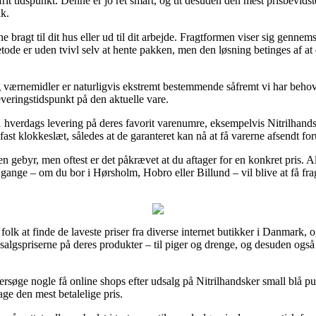
rit tidspunkt. Denne er jo ret smart, og tit desuden den mest prisbevids
ak.
 bragt til dit hus eller ud til dit arbejde. Fragtformen viser sig gennem
ode er uden tvivl selv at hente pakken, men den løsning betinges af at 
værnemidler er naturligvis ekstremt bestemmende såfremt vi har behov f
leveringstidspunkt på den aktuelle vare.
 1 hverdags levering på deres favorit varenumre, eksempelvis Nitrilhand
fast klokkeslæt, således at de garanteret kan nå at få varerne afsendt for
en gebyr, men oftest er det påkrævet at du aftager for en konkret pris. A
ange – om du bor i Hørsholm, Hobro eller Billund – vil blive at få fragt
olk at finde de laveste priser fra diverse internet butikker i Danmark,
lgspriserne på deres produkter – til piger og drenge, og desuden også 
ersøge nogle få online shops efter udsalg på Nitrilhandsker small blå 
age den mest betalelige pris.