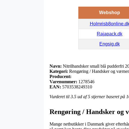
Webshop
Holmrisb8online.d
Rajapack.dk
Engsig.dk
Navn:
Nitrilhandsker small blå pudderfri 2
Kategori:
Rengøring / Handsker og værnem
Producent:
Varenummer:
1278546
EAN:
5703538249310
Vurderet til
3.5
ud af 5 stjerner baseret på
1
Rengøring / Handsker og 
Mange netbutikker i Danmark giver efterhånde