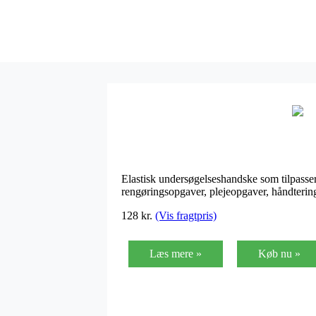
Elastisk undersøgelseshandske som tilpasse
rengøringsopgaver, plejeopgaver, håndtering
128
kr.
(Vis fragtpris)
Læs mere »
Køb nu »