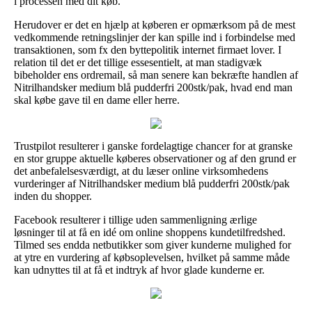
i processen med dit køb.
Herudover er det en hjælp at køberen er opmærksom på de mest
vedkommende retningslinjer der kan spille ind i forbindelse med
transaktionen, som fx den byttepolitik internet firmaet lover. I
relation til det er det tillige essesentielt, at man stadigvæk
bibeholder ens ordremail, så man senere kan bekræfte handlen af
Nitrilhandsker medium blå pudderfri 200stk/pak, hvad end man
skal købe gave til en dame eller herre.
Trustpilot resulterer i ganske fordelagtige chancer for at granske
en stor gruppe aktuelle køberes observationer og af den grund er
det anbefalelsesværdigt, at du læser online virksomhedens
vurderinger af Nitrilhandsker medium blå pudderfri 200stk/pak
inden du shopper.
Facebook resulterer i tillige uden sammenligning ærlige
løsninger til at få en idé om online shoppens kundetilfredshed.
Tilmed ses endda netbutikker som giver kunderne mulighed for
at ytre en vurdering af købsoplevelsen, hvilket på samme måde
kan udnyttes til at få et indtryk af hvor glade kunderne er.