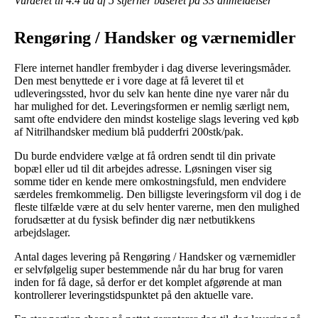
Vurderet til
4.4
ud af 5 stjerner baseret på
33
anmeldelser
Rengøring / Handsker og værnemidler
Flere internet handler frembyder i dag diverse leveringsmåder.
Den mest benyttede er i vore dage at få leveret til et
udleveringssted, hvor du selv kan hente dine nye varer når du
har mulighed for det. Leveringsformen er nemlig særligt nem,
samt ofte endvidere den mindst kostelige slags levering ved køb
af Nitrilhandsker medium blå pudderfri 200stk/pak.
Du burde endvidere vælge at få ordren sendt til din private
bopæl eller ud til dit arbejdes adresse. Løsningen viser sig
somme tider en kende mere omkostningsfuld, men endvidere
særdeles fremkommelig. Den billigste leveringsform vil dog i de
fleste tilfælde være at du selv henter varerne, men den mulighed
forudsætter at du fysisk befinder dig nær netbutikkens
arbejdslager.
Antal dages levering på Rengøring / Handsker og værnemidler
er selvfølgelig super bestemmende når du har brug for varen
inden for få dage, så derfor er det komplet afgørende at man
kontrollerer leveringstidspunktet på den aktuelle vare.