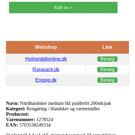
Køb nu »
Webshop
Link
Holmrisb8online.dk
Besøg
Rajapack.dk
Besøg
Engsig.dk
Besøg
Navn:
Nitrilhandsker medium blå pudderfri 200stk/pak
Kategori:
Rengøring / Handsker og værnemidler
Producent:
Varenummer:
1278524
EAN:
5703538249334