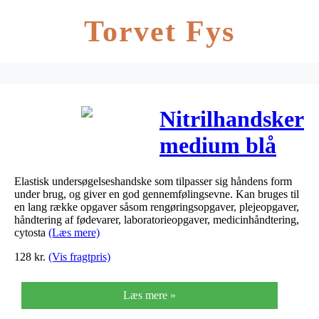
Torvet Fys
Nitrilhandsker
medium blå
pudderfri
Elastisk undersøgelseshandske som tilpasser sig håndens form
200stk/pak
under brug, og giver en god gennemfølingsevne. Kan bruges til
en lang række opgaver såsom rengøringsopgaver, plejeopgaver,
håndtering af fødevarer, laboratorieopgaver, medicinhåndtering,
cytosta
(Læs mere)
128
kr.
(Vis fragtpris)
Læs mere »