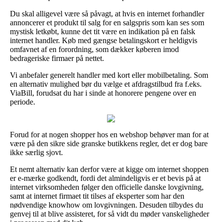
Du skal alligevel være så påvagt, at hvis en internet forhandler
annoncerer et produkt til salg for en salgspris som kan ses som
mystisk letkøbt, kunne det tit være en indikation på en falsk
internet handler. Køb med gængse betalingskort er heldigvis
omfavnet af en forordning, som dækker køberen imod
bedrageriske firmaer på nettet.
Vi anbefaler generelt handler med kort eller mobilbetaling. Som
en alternativ mulighed bør du vælge et afdragstilbud fra f.eks.
ViaBill, forudsat du har i sinde at honorere pengene over en
periode.
Forud for at nogen shopper hos en webshop behøver man for at
være på den sikre side granske butikkens regler, det er dog bare
ikke særlig sjovt.
Et nemt alternativ kan derfor være at kigge om internet shoppen
er e-mærke godkendt, fordi det almindeligvis er et bevis på at
internet virksomheden følger den officielle danske lovgivning,
samt at internet firmaet tit tilses af eksperter som har den
nødvendige knowhow om lovgivningen. Desuden tilbydes du
genvej til at blive assisteret, for så vidt du møder vanskeligheder