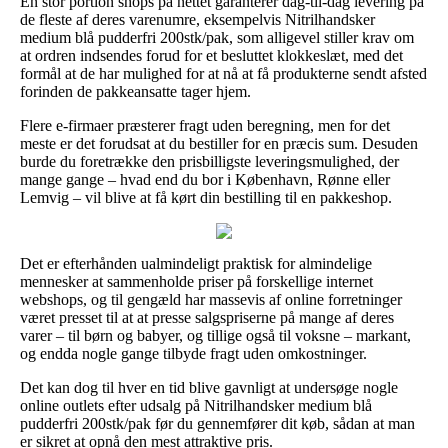
En stor portion shops på nettet garanterer dag-til-dag levering på
de fleste af deres varenumre, eksempelvis Nitrilhandsker
medium blå pudderfri 200stk/pak, som alligevel stiller krav om
at ordren indsendes forud for et besluttet klokkeslæt, med det
formål at de har mulighed for at nå at få produkterne sendt afsted
forinden de pakkeansatte tager hjem.
Flere e-firmaer præsterer fragt uden beregning, men for det
meste er det forudsat at du bestiller for en præcis sum. Desuden
burde du foretrække den prisbilligste leveringsmulighed, der
mange gange – hvad end du bor i København, Rønne eller
Lemvig – vil blive at få kørt din bestilling til en pakkeshop.
Det er efterhånden ualmindeligt praktisk for almindelige
mennesker at sammenholde priser på forskellige internet
webshops, og til gengæld har massevis af online forretninger
været presset til at at presse salgspriserne på mange af deres
varer – til børn og babyer, og tillige også til voksne – markant,
og endda nogle gange tilbyde fragt uden omkostninger.
Det kan dog til hver en tid blive gavnligt at undersøge nogle
online outlets efter udsalg på Nitrilhandsker medium blå
pudderfri 200stk/pak før du gennemfører dit køb, sådan at man
er sikret at opnå den mest attraktive pris.