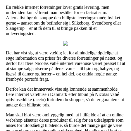
En række internet forretninger lover gratis levering, men
undertiden kun såfremt man bestiller for en fastsat sum.
Alternativt bør du snuppe den billigste leveringsmanér, hvilket
gerne – uanset om du befinder sig i Silkeborg, Svendborg eller
Slangerup – er at få dem til at bringe pakken til et
udleveringssted.
Det har vist sig at være vældig let for almindelige dødelige at
søge information om priser fra diverse forretninger på nettet, og
derfor har flere Nicolas vahé internet varehuse været presset til at
at stampe salgspriserne på deres varer – til børn og babyer, og
ligeså til damer og herrer – en hel del, og endda nogle gange
frembyde portofri fragt.
Derfor kan det immervæk vise sig lønnende at sammenholde
flere internet varehuse i Danmark efter tilbud på Nicolas vahé
rødvinseddike (aceto) forinden du shopper, så du er garanteret at
antage den billigste pris.
Man skal blot være omhyggelig med, at i tilfælde af at en online
webshop afsætter deres produkter til salg for en udsalgspris som
anses for uforståeligt tiltalende, så burde det mange gange være
en varsel om en uægte online virksomhed. Handler med kort er