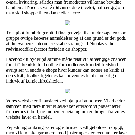
e-mail kvittering, således man fremadrettet vil kunne bevidne
handlen af Nicolas vahé rødvinseddike (aceto), uafhængig om
man skal shoppe til en dame eller herre.
Trustpilot frembringer altid fine genveje til at undersøge en stor
gruppe øvrige køberes anmeldelser og af den grund er det godt,
at du evaluerer internet selskabets ratings af Nicolas vahé
rødvinseddike (aceto) forinden du shopper.
Facebook tilbyder på samme måde relativt uafhængige chancer
for at få kendskab til online forhandlerens kundetilfredshed. I
øvrigt ser vi endda e-shops hvor kunder kan notere en kritik af
deres køb, hvilket ligeledes kan anvendes til at danne dig et
indtryk af kundetilfredsheden.
Vores website er finansieret ved hjælp af annoncer. Vi arbejder
sammen med flere internet selskaber eftersom vi præsenterer
firmaernes tilbud, og indhenter betaling om en bruger fra vores
website laver en handel.
Vejledning omkring varer og e-firmaer vedligeholdes hyppigt,
men vi kan ikke garantere imod justeringer der eventuelt er lavet