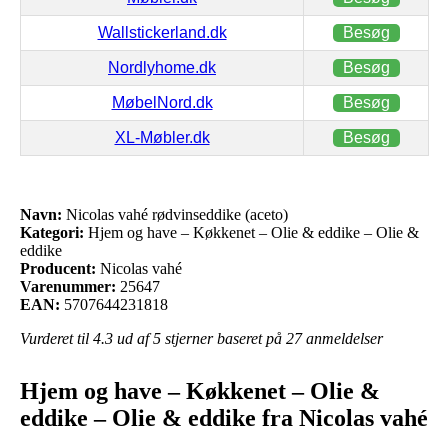
Wallstickerland.dk
Besøg
Nordlyhome.dk
Besøg
MøbelNord.dk
Besøg
XL-Møbler.dk
Besøg
Navn:
Nicolas vahé rødvinseddike (aceto)
Kategori:
Hjem og have – Køkkenet – Olie & eddike – Olie &
eddike
Producent:
Nicolas vahé
Varenummer:
25647
EAN:
5707644231818
Vurderet til
4.3
ud af 5 stjerner baseret på
27
anmeldelser
Hjem og have – Køkkenet – Olie &
eddike – Olie & eddike fra Nicolas vahé