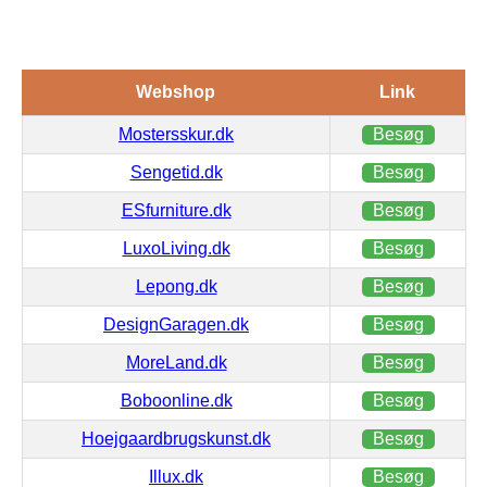
Webshop
Link
Mostersskur.dk
Besøg
Sengetid.dk
Besøg
ESfurniture.dk
Besøg
LuxoLiving.dk
Besøg
Lepong.dk
Besøg
DesignGaragen.dk
Besøg
MoreLand.dk
Besøg
Boboonline.dk
Besøg
Hoejgaardbrugskunst.dk
Besøg
Illux.dk
Besøg