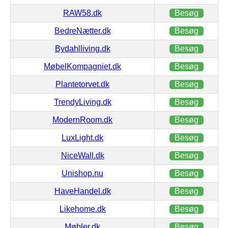
RAW58.dk
Besøg
BedreNætter.dk
Besøg
Bydahlliving.dk
Besøg
MøbelKompagniet.dk
Besøg
Plantetorvet.dk
Besøg
TrendyLiving.dk
Besøg
ModernRoom.dk
Besøg
LuxLight.dk
Besøg
NiceWall.dk
Besøg
Unishop.nu
Besøg
HaveHandel.dk
Besøg
Likehome.dk
Besøg
Møbler.dk
Besøg