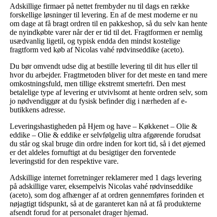
Adskillige firmaer på nettet frembyder nu til dags en række
forskellige løsninger til levering. En af de mest moderne er nu
om dage at få bragt ordren til en pakkeshop, så du selv kan hente
de nyindkøbte varer når der er tid til det. Fragtformen er nemlig
usædvanlig ligetil, og typisk endda den mindst kostelige
fragtform ved køb af Nicolas vahé rødvinseddike (aceto).
Du bør omvendt udse dig at bestille levering til dit hus eller til
hvor du arbejder. Fragtmetoden bliver for det meste en tand mere
omkostningsfuld, men tillige ekstremt smertefri. Den mest
betalelige type af levering er utvivlsomt at hente ordren selv, som
jo nødvendiggør at du fysisk befinder dig i nærheden af e-
butikkens adresse.
Leveringshastigheden på Hjem og have – Køkkenet – Olie &
eddike – Olie & eddike er selvfølgelig ultra afgørende forudsat
du står og skal bruge din ordre inden for kort tid, så i det øjemed
er det aldeles fornuftigt at du besigtiger den forventede
leveringstid for den respektive vare.
Adskillige internet forretninger reklamerer med 1 dags levering
på adskillige varer, eksempelvis Nicolas vahé rødvinseddike
(aceto), som dog afhænger af at ordren gennemføres forinden et
nøjagtigt tidspunkt, så at de garanteret kan nå at få produkterne
afsendt forud for at personalet drager hjemad.