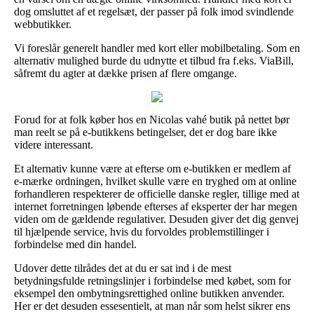
dog omsluttet af et regelsæt, der passer på folk imod svindlende
webbutikker.
Vi foreslår generelt handler med kort eller mobilbetaling. Som en
alternativ mulighed burde du udnytte et tilbud fra f.eks. ViaBill,
såfremt du agter at dække prisen af flere omgange.
Forud for at folk køber hos en Nicolas vahé butik på nettet bør
man reelt se på e-butikkens betingelser, det er dog bare ikke
videre interessant.
Et alternativ kunne være at efterse om e-butikken er medlem af
e-mærke ordningen, hvilket skulle være en tryghed om at online
forhandleren respekterer de officielle danske regler, tillige med at
internet forretningen løbende efterses af eksperter der har megen
viden om de gældende regulativer. Desuden giver det dig genvej
til hjælpende service, hvis du forvoldes problemstillinger i
forbindelse med din handel.
Udover dette tilrådes det at du er sat ind i de mest
betydningsfulde retningslinjer i forbindelse med købet, som for
eksempel den ombytningsrettighed online butikken anvender.
Her er det desuden essesentielt, at man når som helst sikrer ens