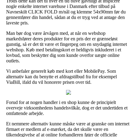
Trods dette kan det til hver en tid blive gavnligt at inspicere
nogle enkelte internet varehuse i Danmark efter tilbud på
Navneskilt CLICK FOLD m/nål og klemme 54x90mm før du
gennemfører din handel, sådan at du er tryg ved at antage den
laveste pris.
Man bør dog være årvågen med, at når en webshop
markedsfører deres produkter for en pris der er grænseløst
gunstig, så er det tit være et fingerpeg om en snydagtig internet
webshop. Køb med betalingskort er heldigvis inkluderet i et
lovbud, som beskytter dig som kunde overfor uægte online
outlets.
Vi anbefaler generelt køb med kort eller MobilePay. Som
alternativ kan du benytte et afdragstilbud fra for eksempel
ViaBill, ifald du vil honorere prisen over tid.
Forud for at nogen handler i en shop kunne de principielt
overveje virksomhedens handelsvilkår, dog er det undertiden et
omfattende arbejde.
Et nemmere alternativ kunne måske være at granske om internet
firmaet er medlem af e-mærket, da det skulle være en
tilkendegivelse af at online forhandleren føjer de officielle