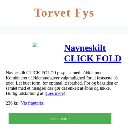
Torvet Fys
Navneskilt
CLICK FOLD
m/nål og
Navneskilt CLICK FOLD i pp-plast med nål/klemme.
klemme
Kombineret nål/klemme giver valgmulighed for at fastsætte på
tøjet. Let buet form, for optimal læsbarhed. For og bagsiden er
54x90mm
samlet med et hængsel der gør det enkelt at åbne og lukke.
Hurtig udskiftning af
(Læs mere)
236
kr.
(Vis fragtpris)
Læs mere »