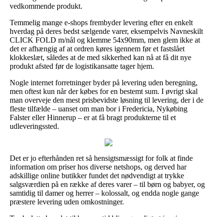
vedkommende produkt.
Temmelig mange e-shops frembyder levering efter en enkelt
hverdag på deres bedst sælgende varer, eksempelvis Navneskilt
CLICK FOLD m/nål og klemme 54x90mm, men glem ikke at
det er afhængig af at ordren køres igennem før et fastslået
klokkeslæt, således at de med sikkerhed kan nå at få dit nye
produkt afsted før de logistikansatte tager hjem.
Nogle internet forretninger byder på levering uden beregning,
men oftest kun når der købes for en bestemt sum. I øvrigt skal
man overveje den mest prisbevidste løsning til levering, der i de
fleste tilfælde – uanset om man bor i Fredericia, Nykøbing
Falster eller Hinnerup – er at få bragt produkterne til et
udleveringssted.
Det er jo efterhånden ret så hensigtsmæssigt for folk at finde
information om priser hos diverse netshops, og derved har
adskillige online butikker fundet det nødvendigt at trykke
salgsværdien på en række af deres varer – til børn og babyer, og
samtidig til damer og herrer – kolossalt, og endda nogle gange
præstere levering uden omkostninger.