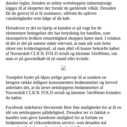
danske regler, foruden at online webshoppen rutinemæssigt
kigges til af eksperter der forstår de gældende vilkår. Desuden
får du genvej til at få assistance, såfremt du oplever
vanskeligheder som følge af dit køb.
Herudover er det en hjælp at kunden er på vagt for de
elementære betingelser der har betydning for handlen, som
eksempelvis hvilken returrettighed shoppen kører med. I relation
til det er det på samme måde relevant, at man når som helst
sikrer ens kvitteringsmail, så man altid vil kunne bekræfte købet
af Navneskilt CLICK FOLD m/nål og klemme 54x90mm, om
man er på gaveindkøb til en mand eller kvinde.
Trustpilot byder på tilpas ærlige genveje til at sondere en
længere række tidligere konsumenters bedømmelser og herved
anbefales det, at du læser netshoppens bedømmelser af
Navneskilt CLICK FOLD m/nål og klemme 54x90mm forinden
du køber.
Facebook indebærer tilsvarende flere fine muligheder for at få en
idé om netshoppens pålidelighed. Desuden ser vi faktisk e-
handler som giver kunderne mulighed for at forfatte en
bedømmelse af virksomhedens service, som desuden må