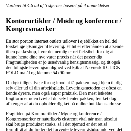
Vurderet til
4.6
ud af 5 stjerner baseret på
4
anmeldelser
Kontorartikler / Møde og konference /
Kongresmærker
En stor portion internet outlets udlover i øjeblikket en hel del
forskellige løsninger til levering. Et hit er efterhånden at afsende
til en pakkeshop, hvor det nemlig er ret fleksibelt for dig at
kunne hente dine nye varer præcis når det passer dig.
Fragtmuligheden er jo usædvanlig hensigtsmæssig, og tit også
den billigste leveringsmulighed ved køb af Navneskilt CLICK
FOLD m/nål og klemme 54x90mm.
Du bør tillige afveje for og imod at få pakken bragt hjem til dig
selv eller ud til din arbejdsplads. Leveringsmetoden er oftest en
kende dyrere, men også super praktisk. Den mest letkøbte
fragtform er uden tvivl at du selv henter pakken, hvilket dog
afhænger af at du opholder dig tæt på online butikkens adresse.
Fragttiden på Kontorartikler / Møde og konference /
Kongresmærker er naturligvis ekstremt vital når man absolut
skal bruge produktet straks, så i det øjemed er det ret så
fornuftigt at du finder det forventede leveringstidspunkt ved det