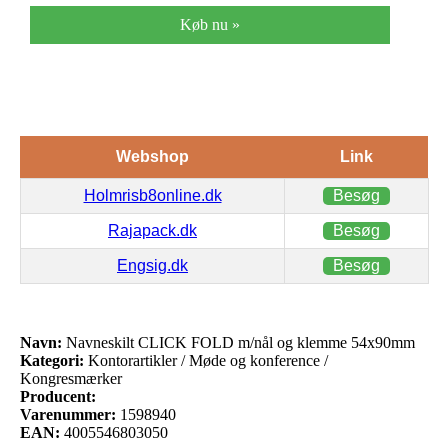
Køb nu »
Webshop
Link
Holmrisb8online.dk
Besøg
Rajapack.dk
Besøg
Engsig.dk
Besøg
Navn:
Navneskilt CLICK FOLD m/nål og klemme 54x90mm
Kategori:
Kontorartikler / Møde og konference /
Kongresmærker
Producent:
Varenummer:
1598940
EAN:
4005546803050