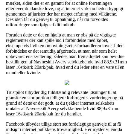
mærket, siden det er en garanti for at online forretningen
efterlever de danske love, og at internet virksomheden hyppigt
gennemses af jurister der har meget erfaring med vilkårene.
Desuden får du genvej til opbakning, når du forvoldes
udfordringer som følge af dit indkøb.
Foruden dette er det en hjælp at man er obs på de vigtigste
reglementer der kan spille ind i forbindelse med købet,
eksempelvis hvilken ombytningsret e-forhandleren lover. I den
forbindelse er det samtidig afgørende, at man når som helst
opbevarer ens kvittering, således man fremadrettet kan bevidne
bestillingen af Navneskilt Avery selvklæbende hvid 88,9x31mm
laser 16stk/ark 20ark/pak, hvad end du leder efter en vare til en
mand eller kvinde.
Trustpilot tilbyder dig fuldstændig relevante løsninger til at
granske en stor portion tidligere forbrugeres vurderinger og på
grund af dette er det godt, at du tjekker internet selskabets
omtaler af Navneskilt Avery selvklæbende hvid 88,9x31mm
laser 16stk/ark 20ark/pak før du handler.
Facebook tilbyder tillige stort set fordelagtige genveje til at få
indsigt i internet butikkens troværdighed. Her møder vi endda