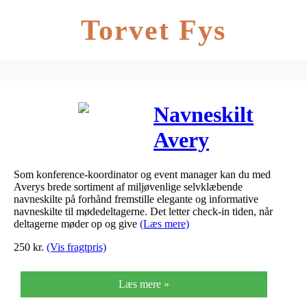
Torvet Fys
Navneskilt
Avery
selvklæbende
Som konference-koordinator og event manager kan du med
hvid
Averys brede sortiment af miljøvenlige selvklæbende
navneskilte på forhånd fremstille elegante og informative
88,9x31mm
navneskilte til mødedeltagerne. Det letter check-in tiden, når
deltagerne møder op og give
(Læs mere)
laser 16stk/ark
250
kr.
(Vis fragtpris)
20ark/pak
Læs mere »