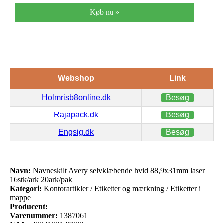
Køb nu »
Webshop
Link
Holmrisb8online.dk
Besøg
Rajapack.dk
Besøg
Engsig.dk
Besøg
Navn:
Navneskilt Avery selvklæbende hvid 88,9x31mm laser
16stk/ark 20ark/pak
Kategori:
Kontorartikler / Etiketter og mærkning / Etiketter i
mappe
Producent:
Varenummer:
1387061