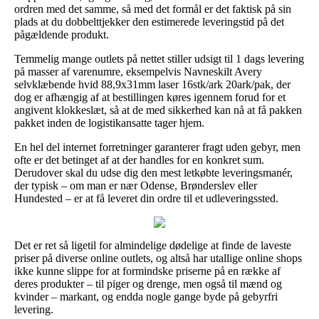
ordren med det samme, så med det formål er det faktisk på sin
plads at du dobbelttjekker den estimerede leveringstid på det
pågældende produkt.
Temmelig mange outlets på nettet stiller udsigt til 1 dags levering
på masser af varenumre, eksempelvis Navneskilt Avery
selvklæbende hvid 88,9x31mm laser 16stk/ark 20ark/pak, der
dog er afhængig af at bestillingen køres igennem forud for et
angivent klokkeslæt, så at de med sikkerhed kan nå at få pakken
pakket inden de logistikansatte tager hjem.
En hel del internet forretninger garanterer fragt uden gebyr, men
ofte er det betinget af at der handles for en konkret sum.
Derudover skal du udse dig den mest letkøbte leveringsmanér,
der typisk – om man er nær Odense, Brønderslev eller
Hundested – er at få leveret din ordre til et udleveringssted.
Det er ret så ligetil for almindelige dødelige at finde de laveste
priser på diverse online outlets, og altså har utallige online shops
ikke kunne slippe for at formindske priserne på en række af
deres produkter – til piger og drenge, men også til mænd og
kvinder – markant, og endda nogle gange byde på gebyrfri
levering.