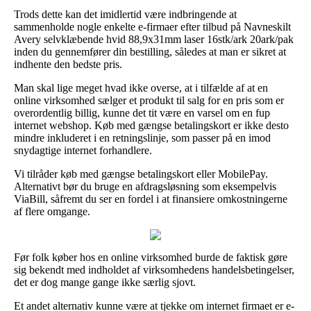
Trods dette kan det imidlertid være indbringende at
sammenholde nogle enkelte e-firmaer efter tilbud på Navneskilt
Avery selvklæbende hvid 88,9x31mm laser 16stk/ark 20ark/pak
inden du gennemfører din bestilling, således at man er sikret at
indhente den bedste pris.
Man skal lige meget hvad ikke overse, at i tilfælde af at en
online virksomhed sælger et produkt til salg for en pris som er
overordentlig billig, kunne det tit være en varsel om en fup
internet webshop. Køb med gængse betalingskort er ikke desto
mindre inkluderet i en retningslinje, som passer på en imod
snydagtige internet forhandlere.
Vi tilråder køb med gængse betalingskort eller MobilePay.
Alternativt bør du bruge en afdragsløsning som eksempelvis
ViaBill, såfremt du ser en fordel i at finansiere omkostningerne
af flere omgange.
Før folk køber hos en online virksomhed burde de faktisk gøre
sig bekendt med indholdet af virksomhedens handelsbetingelser,
det er dog mange gange ikke særlig sjovt.
Et andet alternativ kunne være at tjekke om internet firmaet er e-