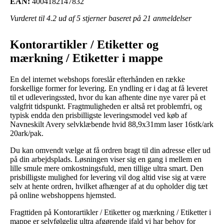
EAN:
4004182147832
Vurderet til
4.2
ud af 5 stjerner baseret på
21
anmeldelser
Kontorartikler / Etiketter og
mærkning / Etiketter i mappe
En del internet webshops foreslår efterhånden en række
forskellige former for levering. En yndling er i dag at få leveret
til et udleveringssted, hvor du kan afhente dine nye varer på et
valgfrit tidspunkt. Fragtmuligheden er altså ret problemfri, og
typisk endda den prisbilligste leveringsmodel ved køb af
Navneskilt Avery selvklæbende hvid 88,9x31mm laser 16stk/ark
20ark/pak.
Du kan omvendt vælge at få ordren bragt til din adresse eller ud
på din arbejdsplads. Løsningen viser sig en gang i mellem en
lille smule mere omkostningsfuld, men tillige ultra smart. Den
prisbilligste mulighed for levering vil dog altid vise sig at være
selv at hente ordren, hvilket afhænger af at du opholder dig tæt
på online webshoppens hjemsted.
Fragttiden på Kontorartikler / Etiketter og mærkning / Etiketter i
mappe er selvfølgelig ultra afgørende ifald vi har behov for