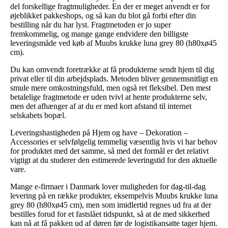
del forskellige fragtmuligheder. En der er meget anvendt er for
øjeblikket pakkeshops, og så kan du blot gå forbi efter din
bestilling når du har lyst. Fragtmetoden er jo super
fremkommelig, og mange gange endvidere den billigste
leveringsmåde ved køb af Muubs krukke luna grey 80 (h80xø45
cm).
Du kan omvendt foretrække at få produkterne sendt hjem til dig
privat eller til din arbejdsplads. Metoden bliver gennemsnitligt en
smule mere omkostningsfuld, men også ret fleksibel. Den mest
betalelige fragtmetode er uden tvivl at hente produkterne selv,
men det afhænger af at du er med kort afstand til internet
selskabets bopæl.
Leveringshastigheden på Hjem og have – Dekoration –
Accessories er selvfølgelig temmelig væsentlig hvis vi har behov
for produktet med det samme, så med det formål er det relativt
vigtigt at du studerer den estimerede leveringstid for den aktuelle
vare.
Mange e-firmaer i Danmark lover muligheden for dag-til-dag
levering på en række produkter, eksempelvis Muubs krukke luna
grey 80 (h80xø45 cm), men som imidlertid regnes ud fra at der
bestilles forud for et fastslået tidspunkt, så at de med sikkerhed
kan nå at få pakken ud af døren før de logistikansatte tager hjem.