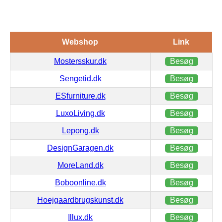
Webshop
Link
Mostersskur.dk
Besøg
Sengetid.dk
Besøg
ESfurniture.dk
Besøg
LuxoLiving.dk
Besøg
Lepong.dk
Besøg
DesignGaragen.dk
Besøg
MoreLand.dk
Besøg
Boboonline.dk
Besøg
Hoejgaardbrugskunst.dk
Besøg
Illux.dk
Besøg