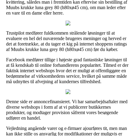
kvittering, således man i fremtiden kan eftervise sin bestilling af
Muubs krukke luna grey 80 (h80xø45 cm), om man leder efter
en vare til en dame eller herre.
Trustpilot medfører fuldkommen strålende løsninger til at
evaluere en hel del nuværende brugeres meninger og herved er
det at foretrække, at du tager et kig på internet shoppens ratings
af Muubs krukke luna grey 80 (h80xø45 cm) før du køber.
Facebook medfører tillige i højeste grad fantastiske løsninger til
at få kendskab til online forhandlerens popularitet. Tilmed er der
faktisk internet webshops hvor det er muligt at offentliggøre en
bedømmelse af virksomhedens service, hvilket på samme måde
må udnyttes til afvejning af kundernes tilfredshed.
Denne side er annoncefinansieret. Vi har samarbejdsaftaler med
diverse webshops i form af at vi publicerer butikkernes
produkter, og modtager provision såfremt vores besøgende
udfører en handel.
Vejledning angående varer og e-firmaer ajourføres tit, men man
kan ikke stille os ansvarlig for modifikationer der muligvis er