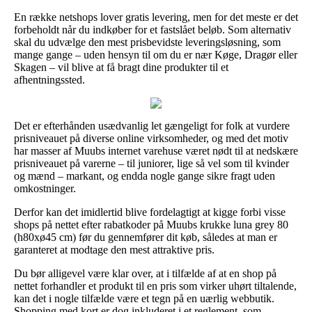
En række netshops lover gratis levering, men for det meste er det
forbeholdt når du indkøber for et fastslået beløb. Som alternativ
skal du udvælge den mest prisbevidste leveringsløsning, som
mange gange – uden hensyn til om du er nær Køge, Dragør eller
Skagen – vil blive at få bragt dine produkter til et
afhentningssted.
Det er efterhånden usædvanlig let gængeligt for folk at vurdere
prisniveauet på diverse online virksomheder, og med det motiv
har masser af Muubs internet varehuse været nødt til at nedskære
prisniveauet på varerne – til juniorer, lige så vel som til kvinder
og mænd – markant, og endda nogle gange sikre fragt uden
omkostninger.
Derfor kan det imidlertid blive fordelagtigt at kigge forbi visse
shops på nettet efter rabatkoder på Muubs krukke luna grey 80
(h80xø45 cm) før du gennemfører dit køb, således at man er
garanteret at modtage den mest attraktive pris.
Du bør alligevel være klar over, at i tilfælde af at en shop på
nettet forhandler et produkt til en pris som virker uhørt tiltalende,
kan det i nogle tilfælde være et tegn på en uærlig webbutik.
Shopping med kort er dog inkluderet i et reglement, som