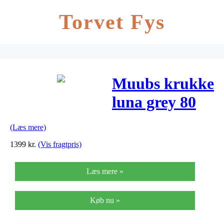
Torvet Fys
Muubs krukke
luna grey 80
(h80xø45 cm)
(Læs mere)
1399
kr.
(Vis fragtpris)
Læs mere »
Køb nu »