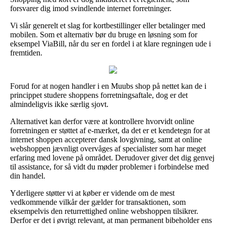
forsvarer dig imod svindlende internet forretninger.
Vi slår generelt et slag for kortbestillinger eller betalinger med
mobilen. Som et alternativ bør du bruge en løsning som for
eksempel ViaBill, når du ser en fordel i at klare regningen ude i
fremtiden.
Forud for at nogen handler i en Muubs shop på nettet kan de i
princippet studere shoppens forretningsaftale, dog er det
almindeligvis ikke særlig sjovt.
Alternativet kan derfor være at kontrollere hvorvidt online
forretningen er støttet af e-mærket, da det er et kendetegn for at
internet shoppen accepterer dansk lovgivning, samt at online
webshoppen jævnligt overvåges af specialister som har meget
erfaring med lovene på området. Derudover giver det dig genvej
til assistance, for så vidt du møder problemer i forbindelse med
din handel.
Yderligere støtter vi at køber er vidende om de mest
vedkommende vilkår der gælder for transaktionen, som
eksempelvis den returrettighed online webshoppen tilsikrer.
Derfor er det i øvrigt relevant, at man permanent bibeholder ens