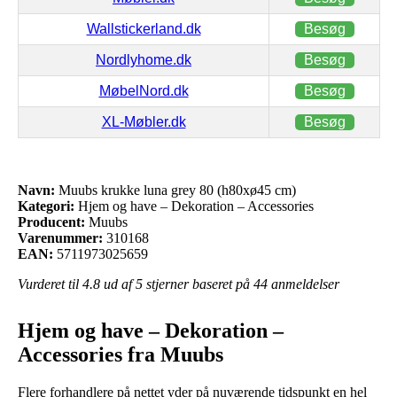
Wallstickerland.dk
Besøg
Nordlyhome.dk
Besøg
MøbelNord.dk
Besøg
XL-Møbler.dk
Besøg
Navn:
Muubs krukke luna grey 80 (h80xø45 cm)
Kategori:
Hjem og have – Dekoration – Accessories
Producent:
Muubs
Varenummer:
310168
EAN:
5711973025659
Vurderet til
4.8
ud af 5 stjerner baseret på
44
anmeldelser
Hjem og have – Dekoration –
Accessories fra Muubs
Flere forhandlere på nettet yder på nuværende tidspunkt en hel