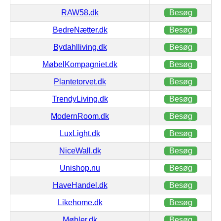
RAW58.dk
Besøg
BedreNætter.dk
Besøg
Bydahlliving.dk
Besøg
MøbelKompagniet.dk
Besøg
Plantetorvet.dk
Besøg
TrendyLiving.dk
Besøg
ModernRoom.dk
Besøg
LuxLight.dk
Besøg
NiceWall.dk
Besøg
Unishop.nu
Besøg
HaveHandel.dk
Besøg
Likehome.dk
Besøg
Møbler.dk
Besøg