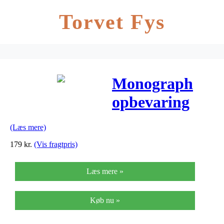
Torvet Fys
Monograph
opbevaring
round
(Læs mere)
(finér/10×10
179
kr.
(Vis fragtpris)
cm)
Læs mere »
Køb nu »