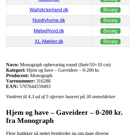
Wallstickerland.dk
Besøg
Nordlyhome.dk
Besøg
MøbelNord.dk
Besøg
XL-Møbler.dk
Besøg
Navn:
Monograph opbevaring round (finér/10×10 cm)
Kategori:
Hjem og have – Gaveideer – 0-200 kr.
Producent:
Monograph
Varenummer:
316288
EAN:
5707644559493
Vurderet til
4.3
ud af 5 stjerner baseret på
30
anmeldelser
Hjem og have – Gaveideer – 0-200 kr.
fra Monograph
Flere butikker på nettet frembyder nu om dage diverse