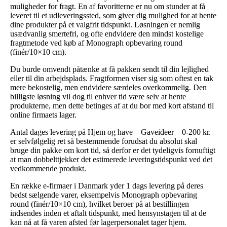
muligheder for fragt. En af favoritterne er nu om stunder at få
leveret til et udleveringssted, som giver dig mulighed for at hente
dine produkter på et valgfrit tidspunkt. Løsningen er nemlig
usædvanlig smertefri, og ofte endvidere den mindst kostelige
fragtmetode ved køb af Monograph opbevaring round
(finér/10×10 cm).
Du burde omvendt påtænke at få pakken sendt til din lejlighed
eller til din arbejdsplads. Fragtformen viser sig som oftest en tak
mere bekostelig, men endvidere særdeles overkommelig. Den
billigste løsning vil dog til enhver tid være selv at hente
produkterne, men dette betinges af at du bor med kort afstand til
online firmaets lager.
Antal dages levering på Hjem og have – Gaveideer – 0-200 kr.
er selvfølgelig ret så bestemmende forudsat du absolut skal
bruge din pakke om kort tid, så derfor er det tydeligvis fornuftigt
at man dobbelttjekker det estimerede leveringstidspunkt ved det
vedkommende produkt.
En række e-firmaer i Danmark yder 1 dags levering på deres
bedst sælgende varer, eksempelvis Monograph opbevaring
round (finér/10×10 cm), hvilket beroer på at bestillingen
indsendes inden et aftalt tidspunkt, med hensynstagen til at de
kan nå at få varen afsted før lagerpersonalet tager hjem.