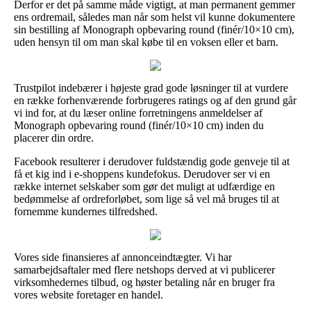
Derfor er det på samme måde vigtigt, at man permanent gemmer
ens ordremail, således man når som helst vil kunne dokumentere
sin bestilling af Monograph opbevaring round (finér/10×10 cm),
uden hensyn til om man skal købe til en voksen eller et barn.
Trustpilot indebærer i højeste grad gode løsninger til at vurdere
en række forhenværende forbrugeres ratings og af den grund går
vi ind for, at du læser online forretningens anmeldelser af
Monograph opbevaring round (finér/10×10 cm) inden du
placerer din ordre.
Facebook resulterer i derudover fuldstændig gode genveje til at
få et kig ind i e-shoppens kundefokus. Derudover ser vi en
række internet selskaber som gør det muligt at udfærdige en
bedømmelse af ordreforløbet, som lige så vel må bruges til at
fornemme kundernes tilfredshed.
Vores side finansieres af annonceindtægter. Vi har
samarbejdsaftaler med flere netshops derved at vi publicerer
virksomhedernes tilbud, og høster betaling når en bruger fra
vores website foretager en handel.