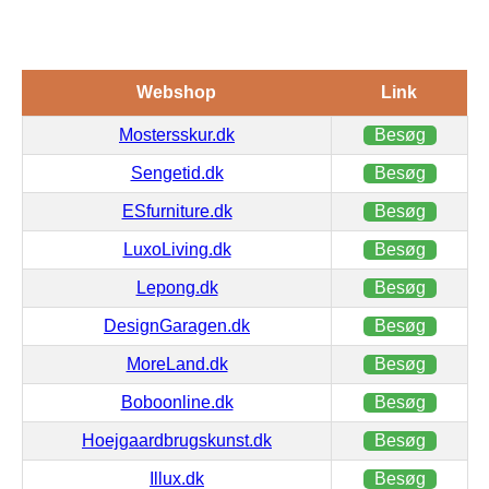
Webshop
Link
Mostersskur.dk
Besøg
Sengetid.dk
Besøg
ESfurniture.dk
Besøg
LuxoLiving.dk
Besøg
Lepong.dk
Besøg
DesignGaragen.dk
Besøg
MoreLand.dk
Besøg
Boboonline.dk
Besøg
Hoejgaardbrugskunst.dk
Besøg
Illux.dk
Besøg