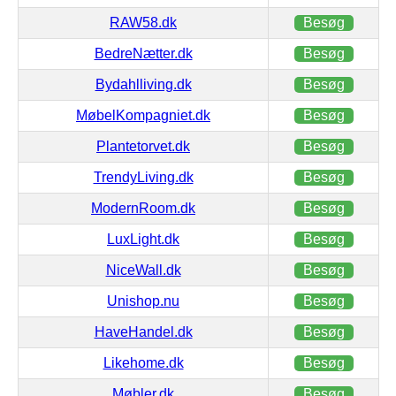
RAW58.dk
Besøg
BedreNætter.dk
Besøg
Bydahlliving.dk
Besøg
MøbelKompagniet.dk
Besøg
Plantetorvet.dk
Besøg
TrendyLiving.dk
Besøg
ModernRoom.dk
Besøg
LuxLight.dk
Besøg
NiceWall.dk
Besøg
Unishop.nu
Besøg
HaveHandel.dk
Besøg
Likehome.dk
Besøg
Møbler.dk
Besøg