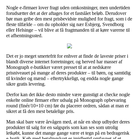
Nogle e-firmaer lover fragt uden omkostninger, men undertiden
forudsætter det at der aftages for et fastslået beløb. Derudover
bør man gribe den mest prisbevidste mulighed for fragt, som i de
fleste tilfælde – om du opholder sig nær Esbjerg, Svendborg
eller Helsinge – vil blive at få fragtmanden til at køre varerne til
et afhentningssted.
Det er jo meget smertefrit for enhver at finde de laveste priser i
blandt diverse internet forretninger, og herved har masser af
Monograph e-butikker været presset til at at nedskære
prisniveauet på mange af deres produkter – til børn, og samtidig
til kvinder og mænd – eftertrykkeligt, og endda nogle gange
sikre gratis levering.
Derfor kan det ikke desto mindre være gunstigt at checke nogle
enkelte online firmaer efter udsalg på Monograph opbevaring
round (finér/10×10 cm) før du placerer ordren, sådan at man er
sikret at få den mest betalelige pris.
Man skal bare være årvågen med, at når en shop udbyder deres
produkter til salg for en salgspris som kan ses som utrolig
letkøbt, kunne det mange gange være et tegn på en bedragerisk
e-butik. Køb med betalingskort er imidlertid omfavnet af et