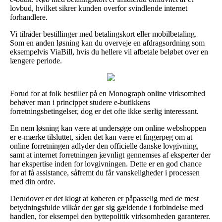
lovbud, hvilket sikrer kunden overfor svindlende internet
forhandlere.
Vi tilråder bestillinger med betalingskort eller mobilbetaling.
Som en anden løsning kan du overveje en afdragsordning som
eksempelvis ViaBill, hvis du hellere vil afbetale beløbet over en
længere periode.
Forud for at folk bestiller på en Monograph online virksomhed
behøver man i princippet studere e-butikkens
forretningsbetingelser, dog er det ofte ikke særlig interessant.
En nem løsning kan være at undersøge om online webshoppen
er e-mærke tilsluttet, siden det kan være et fingerpeg om at
online forretningen adlyder den officielle danske lovgivning,
samt at internet forretningen jævnligt gennemses af eksperter der
har ekspertise inden for lovgivningen. Dette er en god chance
for at få assistance, såfremt du får vanskeligheder i processen
med din ordre.
Derudover er det klogt at køberen er påpasselig med de mest
betydningsfulde vilkår der gør sig gældende i forbindelse med
handlen, for eksempel den byttepolitik virksomheden garanterer.