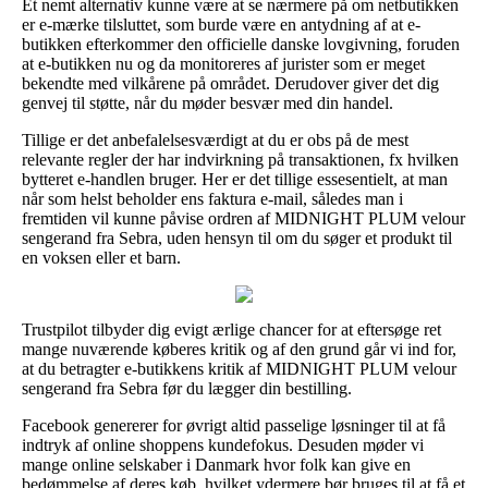
Et nemt alternativ kunne være at se nærmere på om netbutikken
er e-mærke tilsluttet, som burde være en antydning af at e-
butikken efterkommer den officielle danske lovgivning, foruden
at e-butikken nu og da monitoreres af jurister som er meget
bekendte med vilkårene på området. Derudover giver det dig
genvej til støtte, når du møder besvær med din handel.
Tillige er det anbefalelsesværdigt at du er obs på de mest
relevante regler der har indvirkning på transaktionen, fx hvilken
bytteret e-handlen bruger. Her er det tillige essesentielt, at man
når som helst beholder ens faktura e-mail, således man i
fremtiden vil kunne påvise ordren af MIDNIGHT PLUM velour
sengerand fra Sebra, uden hensyn til om du søger et produkt til
en voksen eller et barn.
Trustpilot tilbyder dig evigt ærlige chancer for at eftersøge ret
mange nuværende køberes kritik og af den grund går vi ind for,
at du betragter e-butikkens kritik af MIDNIGHT PLUM velour
sengerand fra Sebra før du lægger din bestilling.
Facebook genererer for øvrigt altid passelige løsninger til at få
indtryk af online shoppens kundefokus. Desuden møder vi
mange online selskaber i Danmark hvor folk kan give en
bedømmelse af deres køb, hvilket ydermere bør bruges til at få et