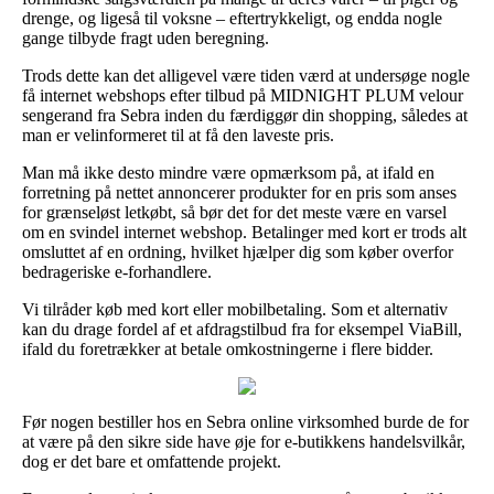
drenge, og ligeså til voksne – eftertrykkeligt, og endda nogle
gange tilbyde fragt uden beregning.
Trods dette kan det alligevel være tiden værd at undersøge nogle
få internet webshops efter tilbud på MIDNIGHT PLUM velour
sengerand fra Sebra inden du færdiggør din shopping, således at
man er velinformeret til at få den laveste pris.
Man må ikke desto mindre være opmærksom på, at ifald en
forretning på nettet annoncerer produkter for en pris som anses
for grænseløst letkøbt, så bør det for det meste være en varsel
om en svindel internet webshop. Betalinger med kort er trods alt
omsluttet af en ordning, hvilket hjælper dig som køber overfor
bedrageriske e-forhandlere.
Vi tilråder køb med kort eller mobilbetaling. Som et alternativ
kan du drage fordel af et afdragstilbud fra for eksempel ViaBill,
ifald du foretrækker at betale omkostningerne i flere bidder.
Før nogen bestiller hos en Sebra online virksomhed burde de for
at være på den sikre side have øje for e-butikkens handelsvilkår,
dog er det bare et omfattende projekt.