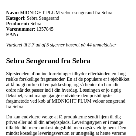
Navn:
MIDNIGHT PLUM velour sengerand fra Sebra
Kategori:
Sebra Sengerand
Producent:
Sebra
Varenummer:
1357845
EAN:
Vurderet til
3.7
ud af 5 stjerner baseret på
44
anmeldelser
Sebra Sengerand fra Sebra
Størstedelen af online forretninger tilbyder efterhånden en lang
række forskellige fragtmetoder. En af de populære er i øjeblikket
at få bragt ordren til en pakkeshop, og så henter du bare din
ordre når det passer ind i din hverdag. Løsningen er jo rigtig
fleksibel, samt mange gange endvidere den prisbilligste
fragtmetode ved køb af MIDNIGHT PLUM velour sengerand
fra Sebra.
Du kan endvidere vælge at få produkterne sendt hjem til dig
privat eller ud til din arbejdsplads. Leveringstypen er i mange
tilfælde lidt mere omkostningsfuld, men også vældig nem. Den
mindst kostelige leveringsversion er unægtelig at hente varerne