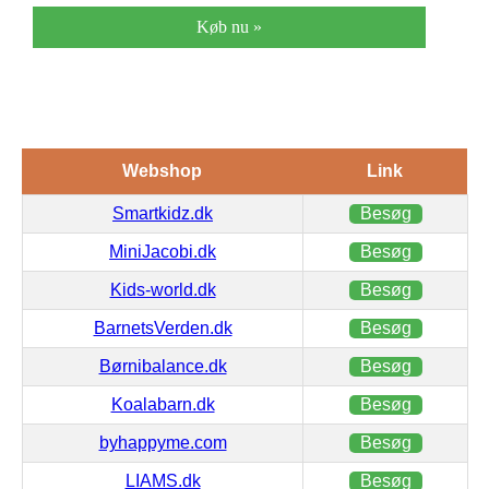
Køb nu »
Webshop
Link
Smartkidz.dk
Besøg
MiniJacobi.dk
Besøg
Kids-world.dk
Besøg
BarnetsVerden.dk
Besøg
Børnibalance.dk
Besøg
Koalabarn.dk
Besøg
byhappyme.com
Besøg
LIAMS.dk
Besøg