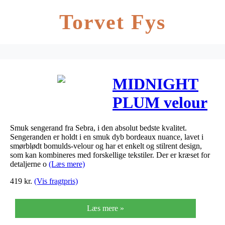
Torvet Fys
MIDNIGHT
PLUM velour
sengerand fra
Smuk sengerand fra Sebra, i den absolut bedste kvalitet.
Sebra
Sengeranden er holdt i en smuk dyb bordeaux nuance, lavet i
smørblødt bomulds-velour og har et enkelt og stilrent design,
som kan kombineres med forskellige tekstiler. Der er kræset for
detaljerne o
(Læs mere)
419
kr.
(Vis fragtpris)
Læs mere »