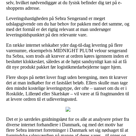
selv, hvilket nødvendiggør at du fysisk befinder dig tæt på e-
shoppens adresse.
Leveringshastigheden på Sebra Sengerand er meget
udslagsgivende om du har behov for pakken med det samme, og
med det formål er det rigtig relevant at man undersøger
leveringstidspunktet på den relevante vare.
En række internet selskaber yder dag-til-dag levering på flere
varenumre, eksempelvis MIDNIGHT PLUM velour sengerand
fra Sebra, som trods alt kræver at ordren køres igennem inden et
besluttet klokkeslæt, således at de højst sandsynligt kan nå at få
dit nye produkt pakket før logistikmedarbejderne tager hjem.
Flere shops på nettet lover fragt uden beregning, men tit kræver
det at man indkøber for et fastslået beløb. Ellers skulle man tage
den mindst kostelige leveringstype, der ofte – uanset om du er i
Roskilde, Lillerød eller Skælskør – vil være at få fragtmanden til
at levere ordren til et udleveringssted.
Det er jo særdeles gnidningsløst for os alle at analysere priser fra
diverse internet forhandlere i Danmark, og med det motiv har
flere Sebra internet forretninger i Danmark set sig nødsaget til at
formindske salgsværdien på mange af deres varer – til piger og