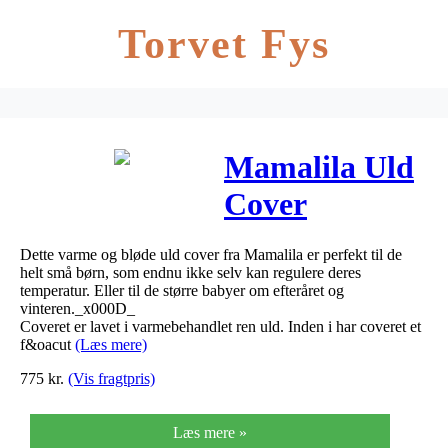
Torvet Fys
Mamalila Uld
Cover
Brun/Beige
Dette varme og bløde uld cover fra Mamalila er perfekt til de
helt små børn, som endnu ikke selv kan regulere deres
temperatur. Eller til de større babyer om efteråret og
vinteren._x000D_
Coveret er lavet i varmebehandlet ren uld. Inden i har coveret et
f&oacut
(Læs mere)
775
kr.
(Vis fragtpris)
Læs mere »