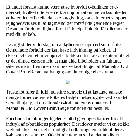
Et andet forslag kunne være at se hvorvidt e-butikken er e-
mærket, hvilket ofte er en erklæring om at online virksomheden
adlyder den officielle danske lovgivning, og at internet shoppen
lejlighedsvis ses til af fagmænd der forstår de gældende regler.
Desuden får du mulighed for at få hjælp, ifald du får dilemmaer
med dit indkøb.
I øvrigt stiller vi forslag om at køberen er opmærksom på de
elementære forhold der kan have indvirkning på købet, til
eksempel den returneringsret e-butikken tilsikrer. I relation til det
er det tilmed essesentielt, at man altid bibeholder sin faktura,
således man i fremtiden kan bevise bestillingen af Mamalila Uld
Cover Brun/Beige, uafhængig om du er pige eller dreng.
Trustpilot fører til fuldt ud sikre genveje til at iagttage ganske
mange forhenværende køberes bedømmelser og derved kan det
være til hjælp, at du eftergår e-forhandlerens omtaler af
Mamalila Uld Cover Brun/Beige forinden du bestiller.
Facebook frembringer ligeledes altid gavnlige chancer for at få
indtryk af e-butikkens popularitet. Derudover møder vi en række
webbutikker hvor det er muligt at udfærdige en kritik af deres
køb, som på samme måde burde udnyttes til at danne dig et