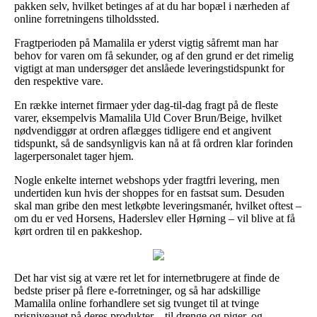
pakken selv, hvilket betinges af at du har bopæl i nærheden af
online forretningens tilholdssted.
Fragtperioden på Mamalila er yderst vigtig såfremt man har
behov for varen om få sekunder, og af den grund er det rimelig
vigtigt at man undersøger det anslåede leveringstidspunkt for
den respektive vare.
En række internet firmaer yder dag-til-dag fragt på de fleste
varer, eksempelvis Mamalila Uld Cover Brun/Beige, hvilket
nødvendiggør at ordren aflægges tidligere end et angivent
tidspunkt, så de sandsynligvis kan nå at få ordren klar forinden
lagerpersonalet tager hjem.
Nogle enkelte internet webshops yder fragtfri levering, men
undertiden kun hvis der shoppes for en fastsat sum. Desuden
skal man gribe den mest letkøbte leveringsmanér, hvilket oftest –
om du er ved Horsens, Haderslev eller Hørning – vil blive at få
kørt ordren til en pakkeshop.
Det har vist sig at være ret let for internetbrugere at finde de
bedste priser på flere e-forretninger, og så har adskillige
Mamalila online forhandlere set sig tvunget til at tvinge
prisniveauet på deres produkter – til drenge og piger, og