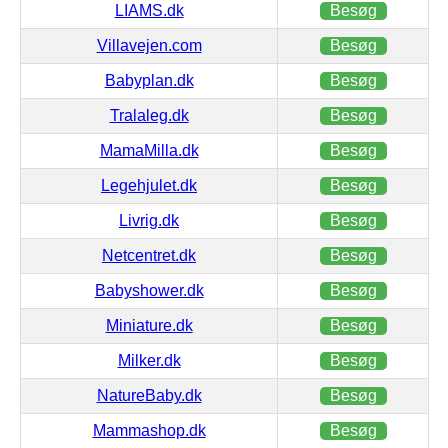
LIAMS.dk
Besøg
Villavejen.com
Besøg
Babyplan.dk
Besøg
Tralaleg.dk
Besøg
MamaMilla.dk
Besøg
Legehjulet.dk
Besøg
Livrig.dk
Besøg
Netcentret.dk
Besøg
Babyshower.dk
Besøg
Miniature.dk
Besøg
Milker.dk
Besøg
NatureBaby.dk
Besøg
Mammashop.dk
Besøg