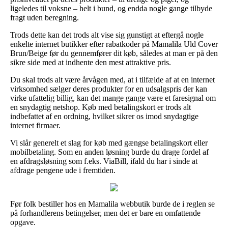
ligeledes til voksne – helt i bund, og endda nogle gange tilbyde
fragt uden beregning.
Trods dette kan det trods alt vise sig gunstigt at eftergå nogle
enkelte internet butikker efter rabatkoder på Mamalila Uld Cover
Brun/Beige før du gennemfører dit køb, således at man er på den
sikre side med at indhente den mest attraktive pris.
Du skal trods alt være årvågen med, at i tilfælde af at en internet
virksomhed sælger deres produkter for en udsalgspris der kan
virke ufattelig billig, kan det mange gange være et faresignal om
en snydagtig netshop. Køb med betalingskort er trods alt
indbefattet af en ordning, hvilket sikrer os imod snydagtige
internet firmaer.
Vi slår generelt et slag for køb med gængse betalingskort eller
mobilbetaling. Som en anden løsning burde du drage fordel af
en afdragsløsning som f.eks. ViaBill, ifald du har i sinde at
afdrage pengene ude i fremtiden.
Før folk bestiller hos en Mamalila webbutik burde de i reglen se
på forhandlerens betingelser, men det er bare en omfattende
opgave.