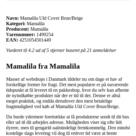
Navn:
Mamalila Uld Cover Brun/Beige
Kategori:
Mamalila
Producent:
Mamalila
Varenummer:
1499254
EAN:
4251054501449
Vurderet til
4.2
ud af 5 stjerner baseret på
21
anmeldelser
Mamalila fra Mamalila
Masser af webshops i Danmark tildeler nu om dage et hav af
forskellige former for fragt. Det mest populære er på nuværende
tidspunkt at få leveret til en pakkeshop, hvor du selv kan afhente
de nyindkøbte produkter når der er tid til det. Denne er altså
meget praktisk, og endda derudover den mest betalelige
fragtmulighed ved køb af Mamalila Uld Cover Brun/Beige.
Du burde ydermere foretrække at få produkterne sendt til dit hus
eller ud til dit arbejdes adresse. Muligheden viser sig ofte lidt
dyrere, men til gengæld ualmindeligt fremkommelig. Den mindst
kostelige slags levering vil dog til enhver tid være at hente