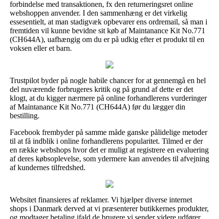
forbindelse med transaktionen, fx den returneringsret online
webshoppen anvender. I den sammenhæng er det virkelig
essesentielt, at man stadigvæk opbevarer ens ordremail, så man i
fremtiden vil kunne bevidne sit køb af Maintanance Kit No.771
(CH644A), uafhængig om du er på udkig efter et produkt til en
voksen eller et barn.
Trustpilot byder på nogle habile chancer for at gennemgå en hel
del nuværende forbrugeres kritik og på grund af dette er det
klogt, at du kigger nærmere på online forhandlerens vurderinger
af Maintanance Kit No.771 (CH644A) før du lægger din
bestilling.
Facebook frembyder på samme måde ganske pålidelige metoder
til at få indblik i online forhandlerens popularitet. Tilmed er der
en række webshops hvor det er muligt at registrere en evaluering
af deres købsoplevelse, som ydermere kan anvendes til afvejning
af kundernes tilfredshed.
Websitet finansieres af reklamer. Vi hjælper diverse internet
shops i Danmark derved at vi præsenterer butikkernes produkter,
og modtager betaling ifald de brugere vi sender videre udfører