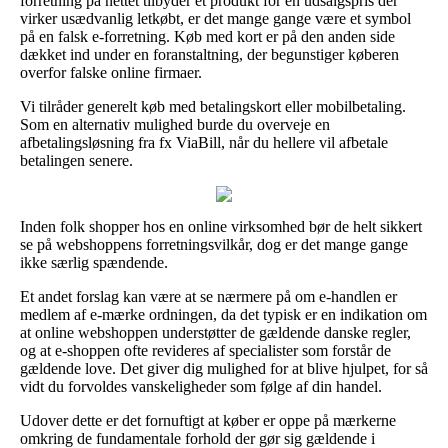
forretning på nettet tilbyder et produkt for en udsalgspris der
virker usædvanlig letkøbt, er det mange gange være et symbol
på en falsk e-forretning. Køb med kort er på den anden side
dækket ind under en foranstaltning, der begunstiger køberen
overfor falske online firmaer.
Vi tilråder generelt køb med betalingskort eller mobilbetaling.
Som en alternativ mulighed burde du overveje en
afbetalingsløsning fra fx ViaBill, når du hellere vil afbetale
betalingen senere.
Inden folk shopper hos en online virksomhed bør de helt sikkert
se på webshoppens forretningsvilkår, dog er det mange gange
ikke særlig spændende.
Et andet forslag kan være at se nærmere på om e-handlen er
medlem af e-mærke ordningen, da det typisk er en indikation om
at online webshoppen understøtter de gældende danske regler,
og at e-shoppen ofte revideres af specialister som forstår de
gældende love. Det giver dig mulighed for at blive hjulpet, for så
vidt du forvoldes vanskeligheder som følge af din handel.
Udover dette er det fornuftigt at køber er oppe på mærkerne
omkring de fundamentale forhold der gør sig gældende i