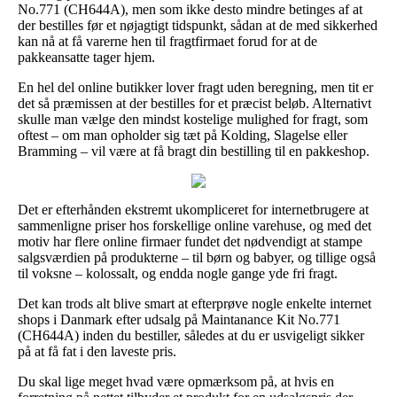
No.771 (CH644A), men som ikke desto mindre betinges af at
der bestilles før et nøjagtigt tidspunkt, sådan at de med sikkerhed
kan nå at få varerne hen til fragtfirmaet forud for at de
pakkeansatte tager hjem.
En hel del online butikker lover fragt uden beregning, men tit er
det så præmissen at der bestilles for et præcist beløb. Alternativt
skulle man vælge den mindst kostelige mulighed for fragt, som
oftest – om man opholder sig tæt på Kolding, Slagelse eller
Bramming – vil være at få bragt din bestilling til en pakkeshop.
Det er efterhånden ekstremt ukompliceret for internetbrugere at
sammenligne priser hos forskellige online varehuse, og med det
motiv har flere online firmaer fundet det nødvendigt at stampe
salgsværdien på produkterne – til børn og babyer, og tillige også
til voksne – kolossalt, og endda nogle gange yde fri fragt.
Det kan trods alt blive smart at efterprøve nogle enkelte internet
shops i Danmark efter udsalg på Maintanance Kit No.771
(CH644A) inden du bestiller, således at du er usvigeligt sikker
på at få fat i den laveste pris.
Du skal lige meget hvad være opmærksom på, at hvis en