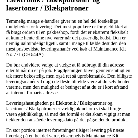
lasertoner / Blækpatroner
Temmelig mange e-handler giver nu en hel del forskellige
muligheder for levering. Det mest populære er for øjeblikket at
få bragt ordren til en pakkeshop, fordi det er ekstremt fleksibelt
at kunne hente dine nye varer når det passer dig bedst. Den er
nemlig ualmindeligt ligetil, samt i mange tilfælde desuden den
mest prisbevidste leveringsmanér ved køb af Maintanance Kit
No.771 (CH644A).
Du bør endvidere vælge at vælge at få udbragt til din adresse
eller til når du er på job. Fragtløsningen bliver gennemsnitligt en
tak mere bekostelig, men også ret så uproblematisk. Den billigste
leveringsmanér vil dog i de fleste tilfælde være at du selv henter
varerne, men den mulighed er betinget af at du er i kort afstand
af internet firmaets adresse.
Leveringshastigheden på Elektronik / Blækpatroner og
lasertoner / Blækpatroner er vældig aktuel om vi skal bruge
varen øjeblikkeligt, så med det formål er det skam vigtigt at man
tjekker den anslåede leveringsdato på det pågældende produkt.
En stor portion internet forretninger tilsiger levering på næste
hverdag på en hel del varer, eksempelvis Maintanance Kit