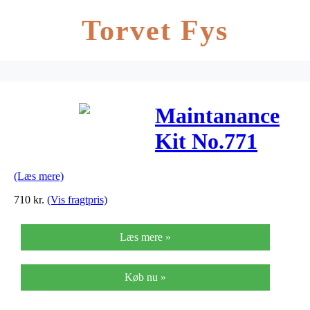
Torvet Fys
Maintanance
Kit No.771
(CH644A)
(Læs mere)
710
kr.
(Vis fragtpris)
Læs mere »
Køb nu »