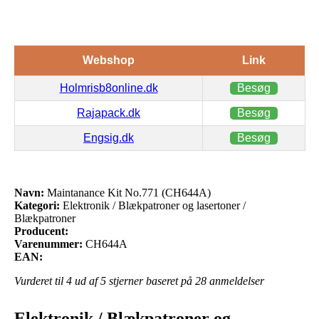
Webshop
Link
Holmrisb8online.dk
Besøg
Rajapack.dk
Besøg
Engsig.dk
Besøg
Navn:
Maintanance Kit No.771 (CH644A)
Kategori:
Elektronik / Blækpatroner og lasertoner /
Blækpatroner
Producent:
Varenummer:
CH644A
EAN:
Vurderet til
4
ud af 5 stjerner baseret på
28
anmeldelser
Elektronik / Blækpatroner og