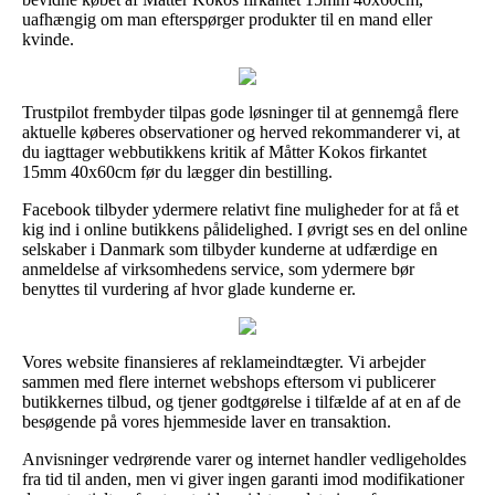
uafhængig om man efterspørger produkter til en mand eller
kvinde.
Trustpilot frembyder tilpas gode løsninger til at gennemgå flere
aktuelle køberes observationer og herved rekommanderer vi, at
du iagttager webbutikkens kritik af Måtter Kokos firkantet
15mm 40x60cm før du lægger din bestilling.
Facebook tilbyder ydermere relativt fine muligheder for at få et
kig ind i online butikkens pålidelighed. I øvrigt ses en del online
selskaber i Danmark som tilbyder kunderne at udfærdige en
anmeldelse af virksomhedens service, som ydermere bør
benyttes til vurdering af hvor glade kunderne er.
Vores website finansieres af reklameindtægter. Vi arbejder
sammen med flere internet webshops eftersom vi publicerer
butikkernes tilbud, og tjener godtgørelse i tilfælde af at en af de
besøgende på vores hjemmeside laver en transaktion.
Anvisninger vedrørende varer og internet handler vedligeholdes
fra tid til anden, men vi giver ingen garanti imod modifikationer