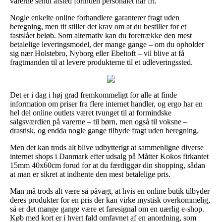
varerne sendt afsted forinden personalet har fri.
Nogle enkelte online forhandlere garanterer fragt uden
beregning, men tit stiller det krav om at du bestiller for et
fastslået beløb. Som alternativ kan du foretrække den mest
betalelige leveringsmodel, der mange gange – om du opholder
sig nær Holstebro, Nyborg eller Ebeltoft – vil blive at få
fragtmanden til at levere produkterne til et udleveringssted.
Det er i dag i høj grad fremkommeligt for alle at finde
information om priser fra flere internet handler, og ergo har en
hel del online outlets været tvunget til at formindske
salgsværdien på varerne – til børn, men også til voksne –
drastisk, og endda nogle gange tilbyde fragt uden beregning.
Men det kan trods alt blive udbytterigt at sammenligne diverse
internet shops i Danmark efter udsalg på Måtter Kokos firkantet
15mm 40x60cm forud for at du færdiggør din shopping, sådan
at man er sikret at indhente den mest betalelige pris.
Man må trods alt være så påvagt, at hvis en online butik tilbyder
deres produkter for en pris der kan virke mystisk overkommelig,
så er det mange gange være et faresignal om en uærlig e-shop.
Køb med kort er i hvert fald omfavnet af en anordning, som