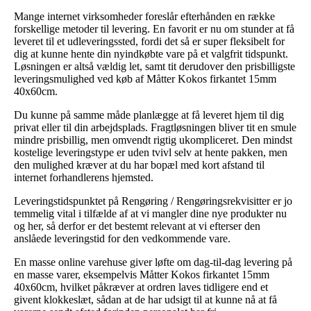
Mange internet virksomheder foreslår efterhånden en række
forskellige metoder til levering. En favorit er nu om stunder at få
leveret til et udleveringssted, fordi det så er super fleksibelt for
dig at kunne hente din nyindkøbte vare på et valgfrit tidspunkt.
Løsningen er altså vældig let, samt tit derudover den prisbilligste
leveringsmulighed ved køb af Måtter Kokos firkantet 15mm
40x60cm.
Du kunne på samme måde planlægge at få leveret hjem til dig
privat eller til din arbejdsplads. Fragtløsningen bliver tit en smule
mindre prisbillig, men omvendt rigtig ukompliceret. Den mindst
kostelige leveringstype er uden tvivl selv at hente pakken, men
den mulighed kræver at du har bopæl med kort afstand til
internet forhandlerens hjemsted.
Leveringstidspunktet på Rengøring / Rengøringsrekvisitter er jo
temmelig vital i tilfælde af at vi mangler dine nye produkter nu
og her, så derfor er det bestemt relevant at vi efterser den
anslåede leveringstid for den vedkommende vare.
En masse online varehuse giver løfte om dag-til-dag levering på
en masse varer, eksempelvis Måtter Kokos firkantet 15mm
40x60cm, hvilket påkræver at ordren laves tidligere end et
givent klokkeslæt, sådan at de har udsigt til at kunne nå at få