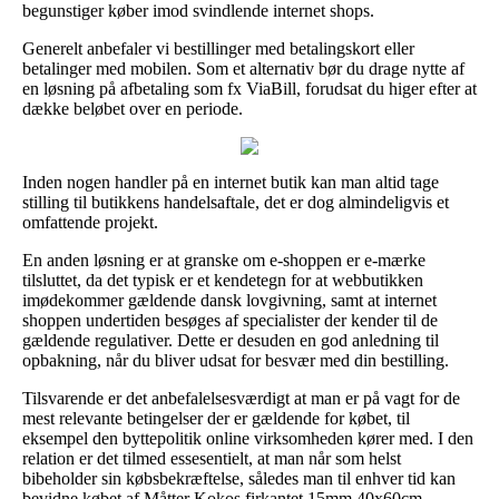
begunstiger køber imod svindlende internet shops.
Generelt anbefaler vi bestillinger med betalingskort eller
betalinger med mobilen. Som et alternativ bør du drage nytte af
en løsning på afbetaling som fx ViaBill, forudsat du higer efter at
dække beløbet over en periode.
Inden nogen handler på en internet butik kan man altid tage
stilling til butikkens handelsaftale, det er dog almindeligvis et
omfattende projekt.
En anden løsning er at granske om e-shoppen er e-mærke
tilsluttet, da det typisk er et kendetegn for at webbutikken
imødekommer gældende dansk lovgivning, samt at internet
shoppen undertiden besøges af specialister der kender til de
gældende regulativer. Dette er desuden en god anledning til
opbakning, når du bliver udsat for besvær med din bestilling.
Tilsvarende er det anbefalelsesværdigt at man er på vagt for de
mest relevante betingelser der er gældende for købet, til
eksempel den byttepolitik online virksomheden kører med. I den
relation er det tilmed essesentielt, at man når som helst
bibeholder sin købsbekræftelse, således man til enhver tid kan
bevidne købet af Måtter Kokos firkantet 15mm 40x60cm,