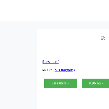
(Læs mere)
649
kr.
(Vis fragtpris)
Læs mere »
Køb nu »