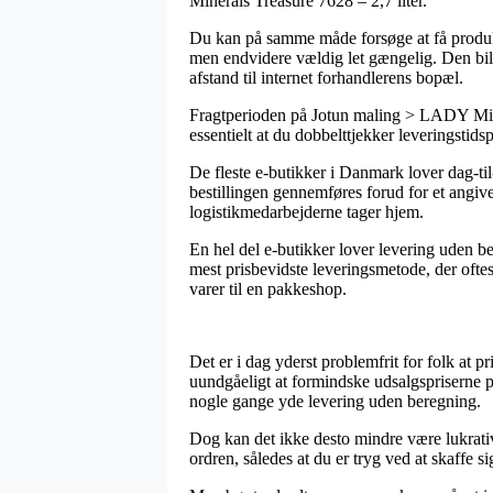
Minerals Treasure 7628 – 2,7 liter.
Du kan på samme måde forsøge at få produkt
men endvidere vældig let gængelig. Den bill
afstand til internet forhandlerens bopæl.
Fragtperioden på Jotun maling > LADY Mine
essentielt at du dobbelttjekker leveringstids
De fleste e-butikker i Danmark lover dag-til
bestillingen gennemføres forud for et angiven
logistikmedarbejderne tager hjem.
En hel del e-butikker lover levering uden b
mest prisbevidste leveringsmetode, der oftes
varer til en pakkeshop.
Det er i dag yderst problemfrit for folk at p
uundgåeligt at formindske udsalgspriserne på 
nogle gange yde levering uden beregning.
Dog kan det ikke desto mindre være lukrativt
ordren, således at du er tryg ved at skaffe si