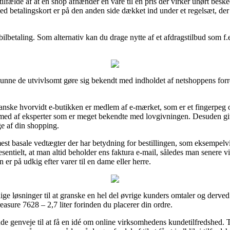
lfælde af at en shop afhænder en vare til en pris der virker uhørt beske
ed betalingskort er på den anden side dækket ind under et regelsæt, der
ilbetaling. Som alternativ kan du drage nytte af et afdragstilbud som f.e
nne de utvivlsomt gøre sig bekendt med indholdet af netshoppens forret
nske hvorvidt e-butikken er medlem af e-mærket, som er et fingerpeg om 
syn med af eksperter som er meget bekendte med lovgivningen. Desuden g
ge af din shopping.
 mest basale vedtægter der har betydning for bestillingen, som eksempelvi
sentielt, at man altid beholder ens faktura e-mail, således man senere v
 er på udkig efter varer til en dame eller herre.
ge løsninger til at granske en hel del øvrige kunders omtaler og derved g
sure 7628 – 2,7 liter forinden du placerer din ordre.
ende genveje til at få en idé om online virksomhedens kundetilfredshed.