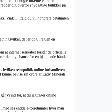
den, er det i nogle tilfælde være en
 redder dig overfor snydagtige butikker på
ks. ViaBill, ifald du vil honorere betalingen
ningsvilkår, det er dog i reglen en
at internet selskabet forstår de officielle
iver det dig chance for en hjælpende hånd,
s hvilken returpolitik online forhandleren
il kunne bevise sin ordre af Lady Minerals
år vi ind for, at du iagttager online
 Tilmed ses endda e-forretninger hvor man