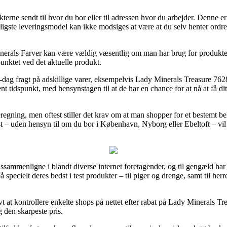
erne sendt til hvor du bor eller til adressen hvor du arbejder. Denne 
igste leveringsmodel kan ikke modsiges at være at du selv henter ordren
rals Farver kan være vældig væsentlig om man har brug for produktet
punktet ved det aktuelle produkt.
-dag fragt på adskillige varer, eksempelvis Lady Minerals Treasure 7628 –
t tidspunkt, med hensynstagen til at de har en chance for at nå at få dit
eregning, men oftest stiller det krav om at man shopper for et bestemt
t – uden hensyn til om du bor i København, Nyborg eller Ebeltoft – vil b
rissammenligne i blandt diverse internet foretagender, og til gengæld har u
specielt deres bedst i test produkter – til piger og drenge, samt til her
 at kontrollere enkelte shops på nettet efter rabat på Lady Minerals Tre
g den skarpeste pris.