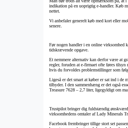
Man bør trods alt være opmærksom på, at i ti
indikation på en uoprigtig e-handler. Køb m
nettet.
Vi anbefaler generelt køb med kort eller mob
senere.
Før nogen handler i en online virksomhed ku
tidskrævende opgave.
Et nemmere alternativ kan derfor være at gra
regler, foruden at e-firmaet ofte føres til
hvis du forvoldes problemstillinger som føl
Ligeså er det smart at køber er sat ind i de
tilbyder. I den sammenhæng er det også esse
Treasure 7628 – 2,7 liter, ligegyldigt om man
Trustpilot bringer dig fuldstændig ønskværdi
virksomhedens omtaler af Lady Minerals Trea
Facebook frembringer tillige stort set pass