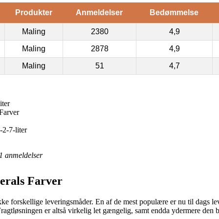
Produkter
Anmeldelser
Bedømmelse
Maling
2380
4,9
Maling
2878
4,9
Maling
51
4,7
iter
Farver
2-7-liter
1
anmeldelser
erals Farver
ke forskellige leveringsmåder. En af de mest populære er nu til dags lev
Fragtløsningen er altså virkelig let gængelig, samt endda ydermere den 