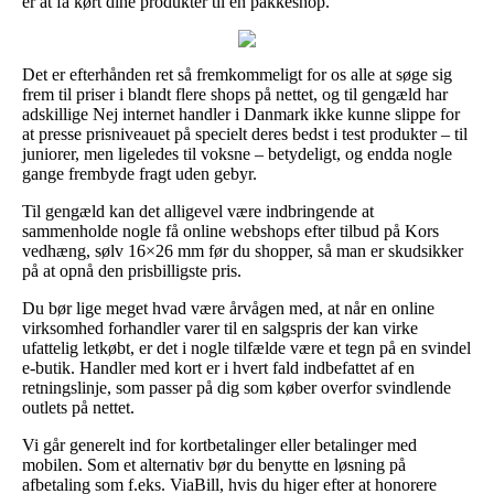
er at få kørt dine produkter til en pakkeshop.
Det er efterhånden ret så fremkommeligt for os alle at søge sig
frem til priser i blandt flere shops på nettet, og til gengæld har
adskillige Nej internet handler i Danmark ikke kunne slippe for
at presse prisniveauet på specielt deres bedst i test produkter – til
juniorer, men ligeledes til voksne – betydeligt, og endda nogle
gange frembyde fragt uden gebyr.
Til gengæld kan det alligevel være indbringende at
sammenholde nogle få online webshops efter tilbud på Kors
vedhæng, sølv 16×26 mm før du shopper, så man er skudsikker
på at opnå den prisbilligste pris.
Du bør lige meget hvad være årvågen med, at når en online
virksomhed forhandler varer til en salgspris der kan virke
ufattelig letkøbt, er det i nogle tilfælde være et tegn på en svindel
e-butik. Handler med kort er i hvert fald indbefattet af en
retningslinje, som passer på dig som køber overfor svindlende
outlets på nettet.
Vi går generelt ind for kortbetalinger eller betalinger med
mobilen. Som et alternativ bør du benytte en løsning på
afbetaling som f.eks. ViaBill, hvis du higer efter at honorere