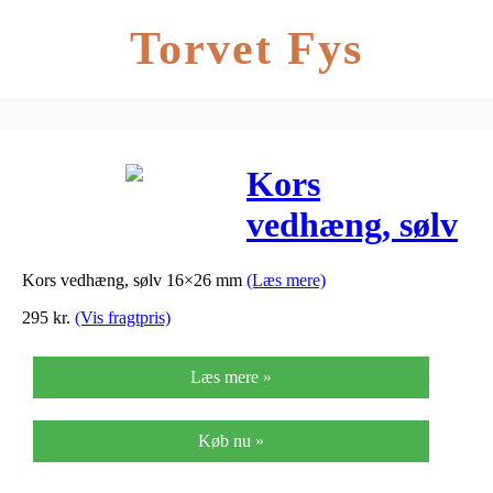
Torvet Fys
Kors
vedhæng, sølv
16×26 mm
Kors vedhæng, sølv 16×26 mm
(Læs mere)
295
kr.
(Vis fragtpris)
Læs mere »
Køb nu »