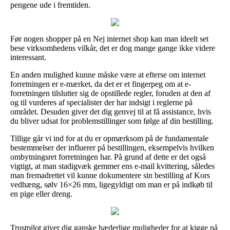
pengene ude i fremtiden.
Før nogen shopper på en Nej internet shop kan man ideelt set
bese virksomhedens vilkår, det er dog mange gange ikke videre
interessant.
En anden mulighed kunne måske være at efterse om internet
forretningen er e-mærket, da det er et fingerpeg om at e-
forretningen tilslutter sig de opstillede regler, foruden at den af
og til vurderes af specialister der har indsigt i reglerne på
området. Desuden giver det dig genvej til at få assistance, hvis
du bliver udsat for problemstillinger som følge af din bestilling.
Tillige går vi ind for at du er opmærksom på de fundamentale
bestemmelser der influerer på bestillingen, eksempelvis hvilken
ombytningsret forretningen har. På grund af dette er det også
vigtigt, at man stadigvæk gemmer ens e-mail kvittering, således
man fremadrettet vil kunne dokumentere sin bestilling af Kors
vedhæng, sølv 16×26 mm, ligegyldigt om man er på indkøb til
en pige eller dreng.
Trustpilot giver dig ganske hæderlige muligheder for at kigge på