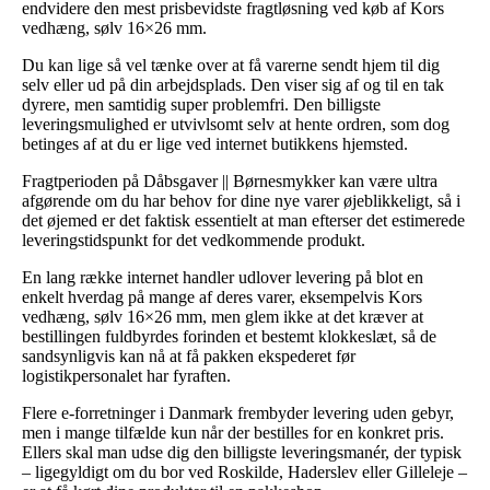
endvidere den mest prisbevidste fragtløsning ved køb af Kors
vedhæng, sølv 16×26 mm.
Du kan lige så vel tænke over at få varerne sendt hjem til dig
selv eller ud på din arbejdsplads. Den viser sig af og til en tak
dyrere, men samtidig super problemfri. Den billigste
leveringsmulighed er utvivlsomt selv at hente ordren, som dog
betinges af at du er lige ved internet butikkens hjemsted.
Fragtperioden på Dåbsgaver || Børnesmykker kan være ultra
afgørende om du har behov for dine nye varer øjeblikkeligt, så i
det øjemed er det faktisk essentielt at man efterser det estimerede
leveringstidspunkt for det vedkommende produkt.
En lang række internet handler udlover levering på blot en
enkelt hverdag på mange af deres varer, eksempelvis Kors
vedhæng, sølv 16×26 mm, men glem ikke at det kræver at
bestillingen fuldbyrdes forinden et bestemt klokkeslæt, så de
sandsynligvis kan nå at få pakken ekspederet før
logistikpersonalet har fyraften.
Flere e-forretninger i Danmark frembyder levering uden gebyr,
men i mange tilfælde kun når der bestilles for en konkret pris.
Ellers skal man udse dig den billigste leveringsmanér, der typisk
– ligegyldigt om du bor ved Roskilde, Haderslev eller Gilleleje –