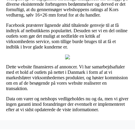
diverse eksisterende forbrugeres bedømmelser og derved er det
fornuftigt, at du gennemsøger webshoppens ratings af Kors
vedhæng, sølv 16×26 mm forud for at du handler.
Facebook præsterer lignende altid tiltalende genveje til at få
indtryk af netbutikkens popularitet. Desuden ser vi en del online
outlets som gør det muligt at nedfælde en kritik af
virksomhedens service, som tillige burde bruges til at få et
indblik i hvor glade kunderne er.
Dette website finansieres af annoncer. Vi har samarbejdsaftaler
med et hold af outlets på nettet i Danmark i form af at vi
markedsfører virksomhedernes produkter, og høster kommission
om en af de besøgende på vores website realiserer en
transaktion.
Data om varer og netshops vedligeholdes nu og da, men vi giver
ingen garanti imod forandringer der eventuelt er implementeret
efter at vi sidst opdaterede de viste informationer.