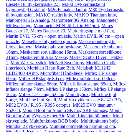
Læsefelt til dykkermaske 2,5
,
M200 Dykkermaske til
bygningsfejl Grå/Gul
,
M26 Female adaptor
,
M80 Dykkermaske
til bygningsfejl
,
MAKO rustfri kniv
,
MAKO Titanium kniv
,
Manometer 2G Analog
,
Manometer 3G Analog
,
Manometer
Miflex slange
,
Manometer MINI til 1. trin HP port
,
Mares
Badesko 27
,
Mares Badesko 29
,
Markeringsbøje med flag
,
Marlin EVIL 75 cm – open muzzle
,
Marlin EVIL 90 cm – open
muzzle
,
Marsellaise blybælte i gummi
,
Maske montering til
Intova kamera
,
Maske opbevaringskasse
,
Maskerem Scubapro
16mm
,
Maskerem sort silikone 16mm
,
Maskerem sort silikone
21mm
,
Maskerem til Aria Maske
,
Master Scuba Diver – Pakke
1
,
Max Wax waxstick
,
McNett Sea Drops
,
Meridian Cradle
(interface)
,
Meridian Heart Rate Belt
,
Metalsub KL1242
LED2400 4Amp
,
Microfiber Håndklæde
,
Miflex HP slange
60cm
,
Miflex HP slange 80 cm
,
Miflex inflator i sort 90cm
,
Miflex inflator slange 56cm
,
Miflex inflator slange 65cm
,
Miflex
inflator slange 74cm
,
Miflex LP slange 150cm
,
Miflex LP slange
56cm
,
Miflex LP slange 62 cm
,
Mini drybox
,
Mini line hjul
Large
,
Mini line hjul Small
,
Mini Vu dykkermaske 8-14år Blå
,
MK2 EVO / R195 / R095 octopus
,
MK25 EVO titanium /
S620TI
,
Mount Boot for Suunto SK7 og SK8 kompas
,
Mount
Boot for Zoop/Vyper/Vyper Air
,
Multi Linehjul 50 meter
,
Multi
skriveplade
,
Multifunktions BCD bøjle
,
Multifunktions bøjle
,
Mundial 2 dykkerkniv
,
Mundial competition harpun 60 cm
,
Mundial II Rygsæk
,
Neopren cover til maskerem
,
Neopren lim