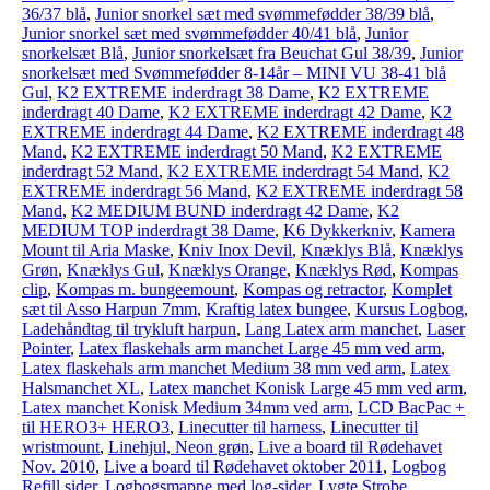
36/37 blå
,
Junior snorkel sæt med svømmefødder 38/39 blå
,
Junior snorkel sæt med svømmefødder 40/41 blå
,
Junior
snorkelsæt Blå
,
Junior snorkelsæt fra Beuchat Gul 38/39
,
Junior
snorkelsæt med Svømmefødder 8-14år – MINI VU 38-41 blå
Gul
,
K2 EXTREME inderdragt 38 Dame
,
K2 EXTREME
inderdragt 40 Dame
,
K2 EXTREME inderdragt 42 Dame
,
K2
EXTREME inderdragt 44 Dame
,
K2 EXTREME inderdragt 48
Mand
,
K2 EXTREME inderdragt 50 Mand
,
K2 EXTREME
inderdragt 52 Mand
,
K2 EXTREME inderdragt 54 Mand
,
K2
EXTREME inderdragt 56 Mand
,
K2 EXTREME inderdragt 58
Mand
,
K2 MEDIUM BUND inderdragt 42 Dame
,
K2
MEDIUM TOP inderdragt 38 Dame
,
K6 Dykkerkniv
,
Kamera
Mount til Aria Maske
,
Kniv Inox Devil
,
Knæklys Blå
,
Knæklys
Grøn
,
Knæklys Gul
,
Knæklys Orange
,
Knæklys Rød
,
Kompas
clip
,
Kompas m. bungeemount
,
Kompas og retractor
,
Komplet
sæt til Asso Harpun 7mm
,
Kraftig latex bungee
,
Kursus Logbog
,
Ladehåndtag til trykluft harpun
,
Lang Latex arm manchet
,
Laser
Pointer
,
Latex flaskehals arm manchet Large 45 mm ved arm
,
Latex flaskehals arm manchet Medium 38 mm ved arm
,
Latex
Halsmanchet XL
,
Latex manchet Konisk Large 45 mm ved arm
,
Latex manchet Konisk Medium 34mm ved arm
,
LCD BacPac +
til HERO3+ HERO3
,
Linecutter til harness
,
Linecutter til
wristmount
,
Linehjul, Neon grøn
,
Live a board til Rødehavet
Nov. 2010
,
Live a board til Rødehavet oktober 2011
,
Logbog
Refill sider
,
Logbogsmappe med log-sider
,
Lygte Strobe
,