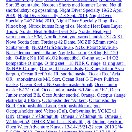
Sort 35 gram tube
,
Neopren Shorts med lommer Large
,
Net til
snorkeludstyr og opsamling
,
Night Diver Specialty 19/22 April
2019
,
Night Diver Specialty 2-3 Sept. 2019
,
Night Diver
Specialty 24/27 Maj 2019
,
Night Diver Specialty Ring til os
,
Nitrox bog
,
Nitrox kursus Ring til os
,
Nordic Heat Base Layer
Top S
,
Nordic Heat Softshell vest XL
,
Nordic Heat tynd
varmehandske S/M
,
Nordic Heat tynd varmehandske XL/XXL
,
Nova Scotia Semi Tørdragt 42 Dame
,
NOZIP 6,5mm støvle
Scubapro 48
,
NOZIP Grå Støvle 36
,
NOZIP Sort Støvle 36
,
Næseklemme med silikone
,
Nøgle halssnor
,
O-Ring Kit 120
stk.
,
O-Ring Kit 180 stk.O2 kompatibel
,
O-ring sæt – 14 O2
kompatible O-ringe
,
O-ring sæt – 18 NBR O-ringe
,
O-ring sæt –
38 NBR O-ringe
,
O-ring til flaske indsats
,
O-Rings kit for Asso
harpun
,
Ocean Reef Aria JR. snorkelmaske
,
Ocean Reef Aria
QR+ snorkelmaske M/L Sort
,
Ocean Reef G Divers Fullface
maske
,
Ocean Reef UNO snorkelmaske Small
,
Oceo Junior
maske 6-12år Gul
,
Oceo Junior maske 6-12år sort / blå
,
Oceo
Junior snorkel Blå
,
Oceo Junior snorkel Orange
,
Octopus slange
ekstra lang 100cm
,
Octopusholder “Anker”
,
Octopusholder
Bold
,
Octopusholder Loop
,
Octopusholder magnet
,
Octopusholder med Velcro (Gul)
,
Ombytning fra YOKE til
DIN
,
Omega 7 Våddragt 38
,
Omega 7 Våddragt 40
,
Omega 7
Våddragt 52
,
OMER Mini Laser Kniv til jagt
,
Online gavekort
,
Open Water Adventure Kursus 13-14-15/21-22 sept. 2019 2/4-