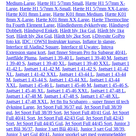
Medium-Large
,
Hætte H1 5/7mm Small
,
Hætte H1 5/7mm X-
Large
,
Hætte H1 5/7mm X-Small
,
Hætte H1 5/7mm XX-Large
,
Hætte K01 8mm Large
,
Hætte K01 8mm Medium
,
Hætte K01
8mm X-Large
,
Hætte K01 8mm XX-Large
,
Hætte Thermocline
fra Fourth Element Large
,
Håndledsrem dykkerlygte
,
Håndspyd
Dobbelt
,
Håndspyd Enkelt
,
Hårdt bly 1kg Gul
,
Hårdt bly 1kg
Sort
,
Hårdt bly 2kg Gul
,
Hårdt bly 2kg Sort
,
i-Divesite GoPro
foto kit
,
IDC / OWSI Instruktør kursus
,
Inflator lp slange
,
Interface til Aladin2 Square
,
Interface til Uwatec
,
Intova
Extension stang kort
,
Jagt finner Stream Pro fra Subgear 40/41
,
Jagtflåde Pluma
,
Jagtsæt 1 39-40 L
,
Jagtsæt 1 39-40 M
,
Jagtsæt
1 39-40 S
,
Jagtsæt 1 39-40 XL
,
Jagtsæt 1 39-40 XXL
,
Jagtsæt 1
41-42 L
,
Jagtsæt 1 41-42 M
,
Jagtsæt 1 41-42 S
,
Jagtsæt 1 41-42
XL
,
Jagtsæt 1 41-42 XXL
,
Jagtsæt 1 43-44 L
,
Jagtsæt 1 43-44
M
,
Jagtsæt 1 43-44 S
,
Jagtsæt 1 43-44 XL
,
Jagtsæt 1 43-44
XXL
,
Jagtsæt 1 45-46 L
,
Jagtsæt 1 45-46 M
,
Jagtsæt 1 45-46 S
,
Jagtsæt 1 45-46 XL
,
Jagtsæt 1 45-46 XXL
,
Jagtsæt 1 47-48 L
,
Jagtsæt 1 47-48 M
,
Jagtsæt 1 47-48 S
,
Jagtsæt 1 47-48 XL
,
Jagtsæt 1 47-48 XXL
,
Jet fin fra Scubapro – super finner til tech
dykning Large
,
Jet Sport Full 36/37 gul
,
Jet Sport Full 38/39
gul
,
Jet Sport Full 38/39 Sort
,
Jet Sport Full 40/41 Gul
,
Jet Sport
Full 40/41 Sort
,
Jet Sport Full 42/43 Gul
,
Jet Sport Full 42/43
Sort
,
Jet Sport Full 44/45 Gul
,
Jet Sport Full 44/45 Sort
,
Junior 3
sæt Blå 36/37
,
Junior 3 sæt Blå 40/41
,
Junior 3 sæt Gul 38/39
,
Junior 3 sæt Gul 40/41
,
Junior snorkel sæt med svømmefødder