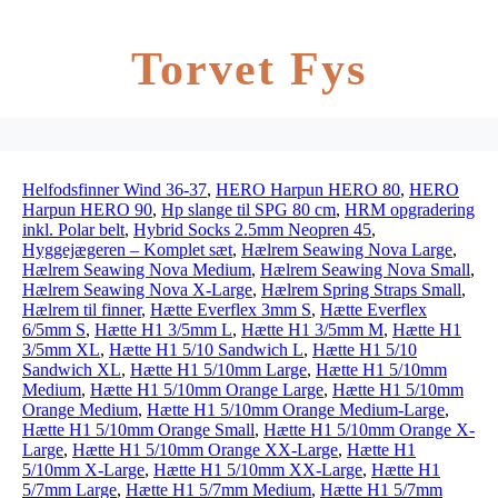
Torvet Fys
Helfodsfinner Wind 36-37
,
HERO Harpun HERO 80
,
HERO
Harpun HERO 90
,
Hp slange til SPG 80 cm
,
HRM opgradering
inkl. Polar belt
,
Hybrid Socks 2.5mm Neopren 45
,
Hyggejægeren – Komplet sæt
,
Hælrem Seawing Nova Large
,
Hælrem Seawing Nova Medium
,
Hælrem Seawing Nova Small
,
Hælrem Seawing Nova X-Large
,
Hælrem Spring Straps Small
,
Hælrem til finner
,
Hætte Everflex 3mm S
,
Hætte Everflex
6/5mm S
,
Hætte H1 3/5mm L
,
Hætte H1 3/5mm M
,
Hætte H1
3/5mm XL
,
Hætte H1 5/10 Sandwich L
,
Hætte H1 5/10
Sandwich XL
,
Hætte H1 5/10mm Large
,
Hætte H1 5/10mm
Medium
,
Hætte H1 5/10mm Orange Large
,
Hætte H1 5/10mm
Orange Medium
,
Hætte H1 5/10mm Orange Medium-Large
,
Hætte H1 5/10mm Orange Small
,
Hætte H1 5/10mm Orange X-
Large
,
Hætte H1 5/10mm Orange XX-Large
,
Hætte H1
5/10mm X-Large
,
Hætte H1 5/10mm XX-Large
,
Hætte H1
5/7mm Large
,
Hætte H1 5/7mm Medium
,
Hætte H1 5/7mm