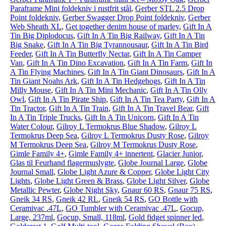
Paraframe Mini foldekniv i rustfrit stål
,
Gerber STL 2.5 Drop
Point foldekniv
,
Gerber Swagger Drop Point foldekniv
,
Gerber
Web Sheath XL
,
Get together denim house of marley
,
Gift In A
Tin Big Diplodocus
,
Gift In A Tin Big Railway
,
Gift In A Tin
Big Snake
,
Gift In A Tin Big Tyrannousaur
,
Gift In A Tin Bird
Feeder
,
Gift In A Tin Butterfly Nectar
,
Gift In A Tin Camper
Van
,
Gift In A Tin Dino Excavation
,
Gift In A Tin Farm
,
Gift In
A Tin Flying Machines
,
Gift In A Tin Giant Dinosaurs
,
Gift In A
Tin Giant Noahs Ark
,
Gift In A Tin Hedgehogs
,
Gift In A Tin
Milly Mouse
,
Gift In A Tin Mini Mechanic
,
Gift In A Tin Olly
Owl
,
Gift In A Tin Pirate Ship
,
Gift In A Tin Tea Party
,
Gift In A
Tin Tractor
,
Gift In A Tin Train
,
Gift In A Tin Travel Bear
,
Gift
In A Tin Triple Trucks
,
Gift In A Tin Unicorn
,
Gift In A Tin
Water Colour
,
Gilroy L Termokrus Blue Shadow
,
Gilroy L
Termokrus Deep Sea
,
Gilroy L Termokrus Dusty Rose
,
Gilroy
M Termokrus Deep Sea
,
Gilroy M Termokrus Dusty Rose
,
Gimle Family 4+
,
Gimle Family 4+ innertent
,
Glacier Junior
,
Glas til Feurhand flagermuslygte
,
Globe Journal Large
,
Globe
Journal Small
,
Globe Light Azure & Copper
,
Globe Light City
Lights
,
Globe Light Green & Brass
,
Globe Light Silver
,
Globe
Metallic Pewter
,
Globe Night Sky
,
Gnaur 60 RS
,
Gnaur 75 RS
,
Gneik 34 RS
,
Gneik 42 RL
,
Gneik 54 RS
,
GO Bottle with
Ceramivac .47L
,
GO Tumbler with Ceramivac .47L
,
Gocup,
Large, 237ml
,
Gocup, Small, 118ml
,
Gold fidget spinner led
,