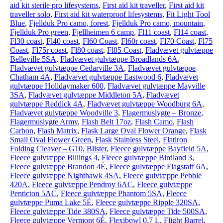
aid kit sterile pro lifesystems
,
First aid kit traveller
,
First aid kit
traveller solo
,
First aid kit waterproof lifesystems
,
Fit Light Tool
Blue
,
Fjellduk Pro camo, forest
,
Fjellduk Pro camo, mountain
,
Fjellduk Pro green
,
Fjellheimen 6 camp
,
Fl11 coast
,
Fl14 coast
,
Fl30 coast
,
Fl40 coast
,
Fl60 Coast
,
Fl60r coast
,
Fl70 Coast
,
Fl75
Coast
,
Fl75r coast
,
Fl80 coast
,
Fl85 Coast
,
Fladvævet gulvtæppe
Belleville 5SA
,
Fladvævet gulvtæppe Broadlands 6A
,
Fladvævet gulvtæppe Cedarville 3A
,
Fladvævet gulvtæppe
Chatham 4A
,
Fladvævet gulvtæppe Eastwood 6
,
Fladvævet
gulvtæppe Holidaymaker 600
,
Fladvævet gulvtæppe Mayville
3SA
,
Fladvævet gulvtæppe Middleton 5A
,
Fladvævet
gulvtæppe Reddick 4A
,
Fladvævet gulvtæppe Woodburg 6A
,
Fladvævet gulvtæppe Woodville 3
,
Flagermuslygte – Bronze
,
Flagermuslygte Army
,
Flash Belt 17oz
,
Flash Camo
,
Flash
Carbon
,
Flash Matrix
,
Flask Large Oval Flower Orange
,
Flask
Small Oval Flower Green
,
Flask Stainless Steel
,
Flatiron
Folding Cleaver – G10, Blister
,
Fleece gulvtæppe Bayfield 5A
,
Fleece gulvtæppe Billings 4
,
Fleece gulvtæppe Birdland 3
,
Fleece gulvtæppe Brandon 4É
,
Fleece gulvtæppe Flagstaff 6A
,
Fleece gulvtæppe Nighthawk 4SA
,
Fleece gulvtæppe Pebble
420A
,
Fleece gulvtæppe Pendroy 6AC
,
Fleece gulvtæppe
Penticton 5AC
,
Fleece gulvtæppe Phantom 5SA
,
Fleece
gulvtæppe Puma Lake 5É
,
Fleece gulvtæppe Ripple 320SA
,
Fleece gulvtæppe Tide 380SA
,
Fleece gulvtæppe Tide 500SA
,
Fleece gulvtæppe Vermont 6É
,
Flexibowl 0,7 L
,
Flight Barrel
,