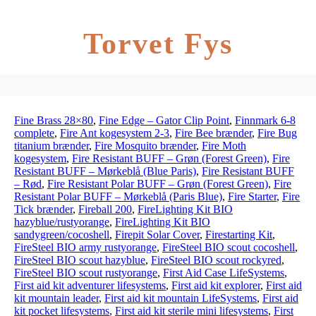
Torvet Fys
Fine Brass 28×80
,
Fine Edge – Gator Clip Point
,
Finnmark 6-8
complete
,
Fire Ant kogesystem 2-3
,
Fire Bee brænder
,
Fire Bug
titanium brænder
,
Fire Mosquito brænder
,
Fire Moth
kogesystem
,
Fire Resistant BUFF – Grøn (Forest Green)
,
Fire
Resistant BUFF – Mørkeblå (Blue Paris)
,
Fire Resistant BUFF
– Rød
,
Fire Resistant Polar BUFF – Grøn (Forest Green)
,
Fire
Resistant Polar BUFF – Mørkeblå (Paris Blue)
,
Fire Starter
,
Fire
Tick brænder
,
Fireball 200
,
FireLighting Kit BIO
hazyblue/rustyorange
,
FireLighting Kit BIO
sandygreen/cocoshell
,
Firepit Solar Cover
,
Firestarting Kit
,
FireSteel BIO army rustyorange
,
FireSteel BIO scout cocoshell
,
FireSteel BIO scout hazyblue
,
FireSteel BIO scout rockyred
,
FireSteel BIO scout rustyorange
,
First Aid Case LifeSystems
,
First aid kit adventurer lifesystems
,
First aid kit explorer
,
First aid
kit mountain leader
,
First aid kit mountain LifeSystems
,
First aid
kit pocket lifesystems
,
First aid kit sterile mini lifesystems
,
First