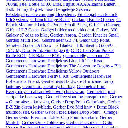
700ml
,
Fuel Bottle M 0.6 Liter
,
Fujitsu AAA Alkaline Batteri –
4 stk
,
Funny Bag M
,
Fuse Hængekøje System
,
Førstehjælpstaske camping lifesystems
,
Førstehjælpstaske trek
LifeSystems
,
G Pouch Large Black
,
G-clamp Bottle Opener
,
G-
Pouch Medium Black
,
G-Pouch Small Black
,
G.I. Can Opener
,
G19 + HL7 Coast
,
Gadget holder med tablet etui
,
Galaxy 300
,
Galaxy s7 edge sp bike
,
Garden Apron
,
Garden Kneeler Small
,
Garden Multi Tool
,
Gasbrænder GB 74
,
Gator Clip Point,
Serrated
,
Gator EABSaw – 2 Blades – Blk Sheath
,
Gator® –
154CM, Drop Point, Fine Edge (B
,
GDC Tech Skin Pocket
Knife EOL
,
GE Balance EOL
,
genopladelig ansmann 27
,
Gentlemens Hardware Emaljekrus Blue Hit The Road
,
Gentlemens Hardware Emaljekrus The Adventure Begins – Blå
,
Gentlemens Hardware Emaljekrus Yellow Outdoors
,
Gentlemens Hardware Festival Kit
,
Gentlemens Hardware
Fishermans Friend
,
Gentlemens Hardware Hurricane Lamp
lanterne
,
Geometric packit frysbar bag
,
Geometric Print
Everybodys Teal sandwich wrap bees wrap
,
Geometric print
startpakke bees wrap
,
Geonet free standing mosquito net
,
Gerber
– Gator økse + kniv sæt
,
Gerber Drop Point Gator kniv
,
Gerber
E-Z Zip ekstra knivblade
,
Gerber Evo Mid kniv + Dime Black
multitool sæt
,
Gerber Gator Fixed Blade Drop Point – Orange
,
Gerber Gator Premium Folder Clip Point foldekniv
,
Gerber
Mark II
,
Gerber Order foldekniv
,
Gerber Pack økse – Grøn
,
Gerber Paraframe I + Paraframe mini set – Mossy Oak
,
Gerber