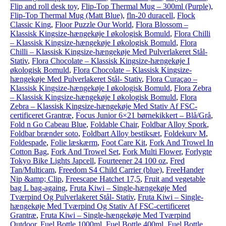
Flip and roll desk toy
,
Flip-Top Thermal Mug – 300ml (Purple)
,
Flip-Top Thermal Mug (Matt Blue)
,
fln-20 duracell
,
Flock
Classic King
,
Floor Puzzle Our World
,
Flora Blossom –
Klassisk Kingsize-hængekøje I økologisk Bomuld
,
Flora Chilli
– Klassisk Kingsize-hængekøje I økologisk Bomuld
,
Flora
Chilli – Klassisk Kingsize-hængekøje Med Pulverlakeret Stål-
Stativ
,
Flora Chocolate – Klassisk Kingsize-hængekøje I
økologisk Bomuld
,
Flora Chocolate – Klassisk Kingsize-
hængekøje Med Pulverlakeret Stål- Stativ
,
Flora Curaçao –
Klassisk Kingsize-hængekøje I økologisk Bomuld
,
Flora Zebra
– Klassisk Kingsize-hængekøje I økologisk Bomuld
,
Flora
Zebra – Klassisk Kingsize-hængekøje Med Stativ Af FSC-
certificeret Grantræ
,
Focus Junior 6×21 børnekikkert – Blå/Grå
,
Fold n Go Cabeau Blue
,
Foldable Chair
,
Foldbar Alloy Spork
,
Foldbar brænder soto
,
Foldbart Alloy bestiksæt
,
Foldekurv M
,
Foldespade
,
Folie læskærm
,
Foot Care Kit
,
Fork And Trowel In
Cotton Bag
,
Fork And Trowel Set
,
Fork Multi Flower
,
Forlygte
Tokyo Bike Lights Japcell
,
Fourteener 24 100 oz
,
Fred
Tan/Multicam
,
Freedom S4 Child Carrier (blue)
,
FreeHander
Nip &amp; Clip
,
Freescape Hatchet 17,5
,
Fruit and vegetable
bag L bag-againg
,
Fruta Kiwi – Single-hængekøje Med
Tværpind Og Pulverlakeret Stål- Stativ
,
Fruta Kiwi – Single-
hængekøje Med Tværpind Og Stativ Af FSC-certificeret
Grantræ
,
Fruta Kiwi – Single-hængekøje Med Tværpind
Outdoor
,
Fuel Bottle 1000ml
,
Fuel Bottle 400ml
,
Fuel Bottle