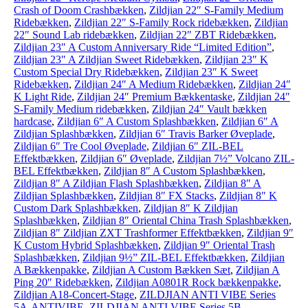
Crash of Doom Crashbækken
,
Zildjian 22″ S-Family Medium
Ridebækken
,
Zildjian 22″ S-Family Rock ridebækken
,
Zildjian
22″ Sound Lab ridebækken
,
Zildjian 22″ ZBT Ridebækken
,
Zildjian 23″ A Custom Anniversary Ride “Limited Edition”
,
Zildjian 23″ A Zildjian Sweet Ridebækken
,
Zildjian 23″ K
Custom Special Dry Ridebækken
,
Zildjian 23″ K Sweet
Ridebækken
,
Zildjian 24″ A Medium Ridebækken
,
Zildjian 24″
K Light Ride
,
Zildjian 24″ Premium Bækkentaske
,
Zildjian 24″
S-Family Medium ridebækken
,
Zildjian 24″ Vault bækken
hardcase
,
Zildjian 6″ A Custom Splashbækken
,
Zildjian 6″ A
Zildjian Splashbækken
,
Zildjian 6″ Travis Barker Øveplade
,
Zildjian 6″ Tre Cool Øveplade
,
Zildjian 6″ ZIL-BEL
Effektbækken
,
Zildjian 6″ Øveplade
,
Zildjian 7½” Volcano ZIL-
BEL Effektbækken
,
Zildjian 8″ A Custom Splashbækken
,
Zildjian 8″ A Zildjian Flash Splashbækken
,
Zildjian 8″ A
Zildjian Splashbækken
,
Zildjian 8″ FX Stacks
,
Zildjian 8″ K
Custom Dark Splashbækken
,
Zildjian 8″ K Zildjian
Splashbækken
,
Zildjian 8″ Oriental China Trash Splashbækken
,
Zildjian 8″ Zildjian ZXT Trashformer Effektbækken
,
Zildjian 9″
K Custom Hybrid Splashbækken
,
Zildjian 9″ Oriental Trash
Splashbækken
,
Zildjian 9½” ZIL-BEL Effektbækken
,
Zildjian
A Bækkenpakke
,
Zildjian A Custom Bækken Sæt
,
Zildjian A
Ping 20″ Ridebækken
,
Zildjian A0801R Rock bækkenpakke
,
Zildjian A18-Concert-Stage
,
ZILDJIAN ANTI VIBE Series
5A-ANTIVIBE
,
ZILDJIAN ANTI VIBE Series 5B-