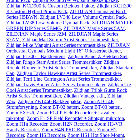
Promo Pack
,
Zildjian KC0801W Worship bækkenpakke
,
Zildjian KCD900 K Custom Bækken Pakke
,
Zildjian KCH390
K Custom Hybrid Promo Pack
,
ZILDJIAN Laminated Birch
Series H5BWN
,
Zildjian LV348 Low Volume Cymbal Pack
,
Zildjian LV38 Low Volume Cymbal Pack
,
ZILDJIAN MAPLE
GREEN DIP Series 5BMG
,
ZILDJIAN Maple Series 5AM
,
ZILDJIAN Maple Series JZM
,
ZILDJIAN Maple Series
S7AM
,
Zildjian Matt Sorum Artist Series Trommestikker
,
Zildjian Mike Mangini Artist Series trommestikker
,
ZILDJIAN
Orchestral Cymbals Medium Light 16″ Orkesterbækkener
,
Zildjian P1300 – Bækkenrens
,
Zildjian Planet Z Bækken Sæt
,
Zildjian Ringo Starr Artist Series Trommestikker
,
Zildjian
Ronald Bruner Jr. Artist Series Trommestikker
,
Zildjian Standard
Cap
,
Zildjian Taylor Hawkins Artist Series Trommestikker
,
Zildjian Terri Line Carrington Artist Series Trommestikker
,
Zildjian Travis Barker Artist Series Trommestikker
,
Zildjian Tre
Cool Artist Series Trommestikker
,
Zildjian Trilok Gurtu Rock
Artist Series Trommestikker
,
Zildjian Vintage skilt
,
Zildjian
Wax
,
Zildjian ZBT460 Bækkenpakke
,
Zoom AD-14E
Strømforsyning
,
Zoom BT-02 batteri
,
Zoom BT-03 batteri
,
Zoom EXH-6
,
Zoom F1-LP Field Recorder + Lavalier
mikrofon
,
Zoom F1-SP Field Recorder + Shotgun mikrofon
,
Zoom H1n Recorder
,
Zoom H2N Recorder
,
Zoom H3-VR
Handy Recorder
,
Zoom H4N PRO Recorder
,
Zoom H5
Recorder
,
Zoom H6 Recorder
,
Zoom HS1 Hot Shoe Mount
,