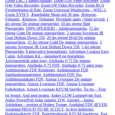
Zoom LBC-1 batteri-oplader
,
Zoom Q2n Video Recorder
,
Zoom
Q4n Video Recorder
,
Zoom Q8 Video Recorder
,
Zoom RC4
Fjernbetjening til H4n
,
Zoom Universal Windscreen – WSU-1
,
Zoom XYH-5
,
Æggebakke Skum grå 30 mm
,
Ærtepose,
Firkantet
,
Ærtepose, Trekantet
,
Øveplade stativ / 6mm gevind
,
1
års stjerne De grønne pigespejder
,
10 års stjerne Rød
Pigespejder
,
100% SPEJDERI – Jubilæumsmærke
,
15 års
stjerne Grøn De grønne pigespejdere
,
2 sæsons Sovepose JR
Gear Helium Down 350
,
20 års stjerne Hvid De grønne
pigespejdere
,
25 års stjerne Guld De grønne pigespejdere
,
3
sæsons Sovepose JR Gear Helium Down 550
,
5 års stjerne
Pigespejder
,
8 innovative legestationer
,
Adventure Cookset Easy
Camp
,
Adventure Kit – signalspejl og brændglas
,
Adventuredolk uden logo
,
Aluflaske 0,75 De grønne
pigespejdere
,
Aluflaske 0,75 FDF
,
Aluflaske 0,75 uden logo
,
Ambitionskort FDF Relationer
,
Ambitionskort FDF
Samfundsengagement
,
Ambitionskort FDF Tro
,
Ambitionsplakater FDF
,
Amour Lysestage De grønne
pigespejdere
,
Amour Lysestage FDF
,
Amour Lysestage
Folkekirken
,
Amour Lysestage KFUM-Spejder
,
Ãn tro – Trop
og Senior
,
And med posten
,
Anker LC90 Lommelygte Sort
,
Anker PowerPort Solar oplader 21W
,
Apostel – Junior
,
Arkitekten – portræt af Holger Tornøe
,
Armbånd FDF 4EVER
,
Armbånd PROUD TO BE SCOUT
,
At leve helhjertet
,
Badehåndklæde FDF
,
Badehåndklæde KFUM-Spejderne
,
Bag