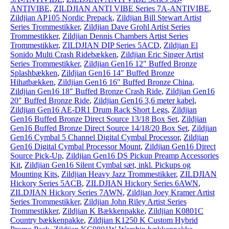
ANTIVIBE
,
ZILDJIAN ANTI VIBE Series 7A-ANTIVIBE
,
Zildjian AP105 Nordic Prepack
,
Zildjian Bill Stewart Artist
Series Trommestikker
,
Zildjian Dave Grohl Artist Series
Trommestikker
,
Zildjian Dennis Chambers Artist Series
Trommestikker
,
ZILDJIAN DIP Series 5ACD
,
Zildjian El
Sonido Multi Crash Ridebækken
,
Zildjian Eric Singer Artist
Series Trommestikker
,
Zildjian Gen16 12″ Buffed Bronze
Splashbækken
,
Zildjian Gen16 14″ Buffed Bronze
Hihatbækken
,
Zildjian Gen16 16″ Buffed Bronze China
,
Zildjian Gen16 18″ Buffed Bronze Crash Ride
,
Zildjian Gen16
20″ Buffed Bronze Ride
,
Zildjian Gen16 3,6 meter kabel
,
Zildjian Gen16 AE-DR1 Drum Rack Short Legs
,
Zildjian
Gen16 Buffed Bronze Direct Source 13/18 Box Set
,
Zildjian
Gen16 Buffed Bronze Direct Source 14/18/20 Box Set
,
Zildjian
Gen16 Cymbal 5 Channel Digital Cymbal Processor
,
Zildjian
Gen16 Digital Cymbal Processor Mount
,
Zildjian Gen16 Direct
Source Pick-Up
,
Zildjian Gen16 DS Pickup Preamp Accessories
Kit
,
Zildjian Gen16 Silent Cymbal sæt, inkl. Pickups og
Mounting Kits
,
Zildjian Heavy Jazz Trommestikker
,
ZILDJIAN
Hickory Series 5ACB
,
ZILDJIAN Hickory Series 6AWN
,
ZILDJIAN Hickory Series 7AWN
,
Zildjian Joey Kramer Artist
Series Trommestikker
,
Zildjian John Riley Artist Series
Trommestikker
,
Zildjian K Bækkenpakke
,
Zildjian K0801C
Country bækkenpakke
,
Zildjian K1250 K Custom Hybrid