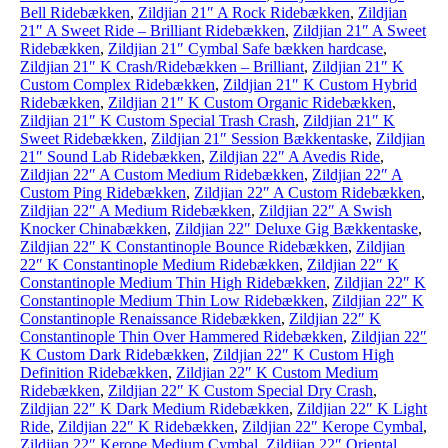
Bell Ridebækken
,
Zildjian 21″ A Rock Ridebækken
,
Zildjian
21″ A Sweet Ride – Brilliant Ridebækken
,
Zildjian 21″ A Sweet
Ridebækken
,
Zildjian 21″ Cymbal Safe bækken hardcase
,
Zildjian 21″ K Crash/Ridebækken – Brilliant
,
Zildjian 21″ K
Custom Complex Ridebækken
,
Zildjian 21″ K Custom Hybrid
Ridebækken
,
Zildjian 21″ K Custom Organic Ridebækken
,
Zildjian 21″ K Custom Special Trash Crash
,
Zildjian 21″ K
Sweet Ridebækken
,
Zildjian 21″ Session Bækkentaske
,
Zildjian
21″ Sound Lab Ridebækken
,
Zildjian 22″ A Avedis Ride
,
Zildjian 22″ A Custom Medium Ridebækken
,
Zildjian 22″ A
Custom Ping Ridebækken
,
Zildjian 22″ A Custom Ridebækken
,
Zildjian 22″ A Medium Ridebækken
,
Zildjian 22″ A Swish
Knocker Chinabækken
,
Zildjian 22″ Deluxe Gig Bækkentaske
,
Zildjian 22″ K Constantinople Bounce Ridebækken
,
Zildjian
22″ K Constantinople Medium Ridebækken
,
Zildjian 22″ K
Constantinople Medium Thin High Ridebækken
,
Zildjian 22″ K
Constantinople Medium Thin Low Ridebækken
,
Zildjian 22″ K
Constantinople Renaissance Ridebækken
,
Zildjian 22″ K
Constantinople Thin Over Hammered Ridebækken
,
Zildjian 22″
K Custom Dark Ridebækken
,
Zildjian 22″ K Custom High
Definition Ridebækken
,
Zildjian 22″ K Custom Medium
Ridebækken
,
Zildjian 22″ K Custom Special Dry Crash
,
Zildjian 22″ K Dark Medium Ridebækken
,
Zildjian 22″ K Light
Ride
,
Zildjian 22″ K Ridebækken
,
Zildjian 22″ Kerope Cymbal
,
Zildjian 22″ Kerope Medium Cymbal
,
Zildjian 22″ Oriental