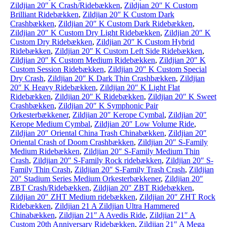
Zildjian 20″ K Crash/Ridebækken
,
Zildjian 20″ K Custom
Brilliant Ridebækken
,
Zildjian 20″ K Custom Dark
Crashbækken
,
Zildjian 20″ K Custom Dark Ridebækken
,
Zildjian 20″ K Custom Dry Light Ridebækken
,
Zildjian 20″ K
Custom Dry Ridebækken
,
Zildjian 20″ K Custom Hybrid
Ridebækken
,
Zildjian 20″ K Custom Left Side Ridebækken
,
Zildjian 20″ K Custom Medium Ridebækken
,
Zildjian 20″ K
Custom Session Ridebækken
,
Zildjian 20″ K Custom Special
Dry Crash
,
Zildjian 20″ K Dark Thin Crashbækken
,
Zildjian
20″ K Heavy Ridebækken
,
Zildjian 20″ K Light Flat
Ridebækken
,
Zildjian 20″ K Ridebækken
,
Zildjian 20″ K Sweet
Crashbækken
,
Zildjian 20″ K Symphonic Pair
Orkesterbækkener
,
Zildjian 20″ Kerope Cymbal
,
Zildjian 20″
Kerope Medium Cymbal
,
Zildjian 20″ Low Volume Ride
,
Zildjian 20″ Oriental China Trash Chinabækken
,
Zildjian 20″
Oriental Crash of Doom Crashbækken
,
Zildjian 20″ S-Family
Medium Ridebækken
,
Zildjian 20″ S-Family Medium Thin
Crash
,
Zildjian 20″ S-Family Rock ridebækken
,
Zildjian 20″ S-
Family Thin Crash
,
Zildjian 20″ S-Family Trash Crash
,
Zildjian
20″ Stadium Series Medium Orkesterbækkener
,
Zildjian 20″
ZBT Crash/Ridebækken
,
Zildjian 20″ ZBT Ridebækken
,
Zildjian 20″ ZHT Medium ridebækken
,
Zildjian 20″ ZHT Rock
Ridebækken
,
Zildjian 21 A Zildjian Ultra Hammered
Chinabækken
,
Zildjian 21″ A Avedis Ride
,
Zildjian 21″ A
Custom 20th Anniversary Ridebækken
,
Zildjian 21″ A Mega