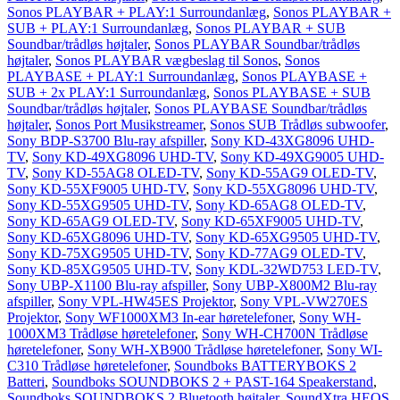
Sonos PLAYBAR + PLAY:1 Surroundanlæg
,
Sonos PLAYBAR +
SUB + PLAY:1 Surroundanlæg
,
Sonos PLAYBAR + SUB
Soundbar/trådløs højtaler
,
Sonos PLAYBAR Soundbar/trådløs
højtaler
,
Sonos PLAYBAR vægbeslag til Sonos
,
Sonos
PLAYBASE + PLAY:1 Surroundanlæg
,
Sonos PLAYBASE +
SUB + 2x PLAY:1 Surroundanlæg
,
Sonos PLAYBASE + SUB
Soundbar/trådløs højtaler
,
Sonos PLAYBASE Soundbar/trådløs
højtaler
,
Sonos Port Musikstreamer
,
Sonos SUB Trådløs subwoofer
,
Sony BDP-S3700 Blu-ray afspiller
,
Sony KD-43XG8096 UHD-
TV
,
Sony KD-49XG8096 UHD-TV
,
Sony KD-49XG9005 UHD-
TV
,
Sony KD-55AG8 OLED-TV
,
Sony KD-55AG9 OLED-TV
,
Sony KD-55XF9005 UHD-TV
,
Sony KD-55XG8096 UHD-TV
,
Sony KD-55XG9505 UHD-TV
,
Sony KD-65AG8 OLED-TV
,
Sony KD-65AG9 OLED-TV
,
Sony KD-65XF9005 UHD-TV
,
Sony KD-65XG8096 UHD-TV
,
Sony KD-65XG9505 UHD-TV
,
Sony KD-75XG9505 UHD-TV
,
Sony KD-77AG9 OLED-TV
,
Sony KD-85XG9505 UHD-TV
,
Sony KDL-32WD753 LED-TV
,
Sony UBP-X1100 Blu-ray afspiller
,
Sony UBP-X800M2 Blu-ray
afspiller
,
Sony VPL-HW45ES Projektor
,
Sony VPL-VW270ES
Projektor
,
Sony WF1000XM3 In-ear høretelefoner
,
Sony WH-
1000XM3 Trådløse høretelefoner
,
Sony WH-CH700N Trådløse
høretelefoner
,
Sony WH-XB900 Trådløse høretelefoner
,
Sony WI-
C310 Trådløse høretelefoner
,
Soundboks BATTERYBOKS 2
Batteri
,
Soundboks SOUNDBOKS 2 + PAST-164 Speakerstand
,
Soundboks SOUNDBOKS 2 Bluetooth højtaler
,
SoundXtra HEOS