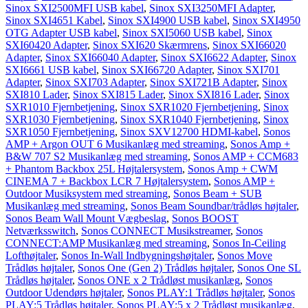
Sinox SXI2500MFI USB kabel
,
Sinox SXI3250MFI Adapter
,
Sinox SXI4651 Kabel
,
Sinox SXI4900 USB kabel
,
Sinox SXI4950
OTG Adapter USB kabel
,
Sinox SXI5060 USB kabel
,
Sinox
SXI60420 Adapter
,
Sinox SXI620 Skærmrens
,
Sinox SXI66020
Adapter
,
Sinox SXI66040 Adapter
,
Sinox SXI6622 Adapter
,
Sinox
SXI6661 USB kabel
,
Sinox SXI66720 Adapter
,
Sinox SXI701
Adapter
,
Sinox SXI703 Adapter
,
Sinox SXI721B Adapter
,
Sinox
SXI810 Lader
,
Sinox SXI815 Lader
,
Sinox SXI816 Lader
,
Sinox
SXR1010 Fjernbetjening
,
Sinox SXR1020 Fjernbetjening
,
Sinox
SXR1030 Fjernbetjening
,
Sinox SXR1040 Fjernbetjening
,
Sinox
SXR1050 Fjernbetjening
,
Sinox SXV12700 HDMI-kabel
,
Sonos
AMP + Argon OUT 6 Musikanlæg med streaming
,
Sonos Amp +
B&W 707 S2 Musikanlæg med streaming
,
Sonos AMP + CCM683
+ Phantom Backbox 25L Højtalersystem
,
Sonos Amp + CWM
CINEMA 7 + Backbox LCR 7 Højtalersystem
,
Sonos AMP +
Outdoor Musiksystem med streaming
,
Sonos Beam + SUB
Musikanlæg med streaming
,
Sonos Beam Soundbar/trådløs højtaler
,
Sonos Beam Wall Mount Vægbeslag
,
Sonos BOOST
Netværksswitch
,
Sonos CONNECT Musikstreamer
,
Sonos
CONNECT:AMP Musikanlæg med streaming
,
Sonos In-Ceiling
Lofthøjtaler
,
Sonos In-Wall Indbygningshøjtaler
,
Sonos Move
Trådløs højtaler
,
Sonos One (Gen 2) Trådløs højtaler
,
Sonos One SL
Trådløs højtaler
,
Sonos ONE x 2 Trådløst musikanlæg
,
Sonos
Outdoor Udendørs højtaler
,
Sonos PLAY:1 Trådløs højtaler
,
Sonos
PLAY:5 Trådløs højtaler
,
Sonos PLAY:5 x 2 Trådløst musikanlæg
,