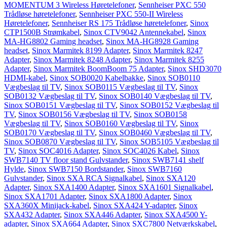
MOMENTUM 3 Wireless Høretelefoner
,
Sennheiser PXC 550
Trådløse høretelefoner
,
Sennheiser PXC 550-II Wireless
Høretelefoner
,
Sennheiser RS 175 Trådløse høretelefoner
,
Sinox
CTP1500B Strømkabel
,
Sinox CTV9042 Antennekabel
,
Sinox
MA-HG8802 Gaming headset
,
Sinox MA-HG8928 Gaming
headset
,
Sinox Marmitek 8199 Adapter
,
Sinox Marmitek 8247
Adapter
,
Sinox Marmitek 8248 Adapter
,
Sinox Marmitek 8255
Adapter
,
Sinox Marmitek BoomBoom 75 Adapter
,
Sinox SHD3070
HDMI-kabel
,
Sinox SOB0020 Kabelbakke
,
Sinox SOB0110
Vægbeslag til TV
,
Sinox SOB0115 Vægbeslag til TV
,
Sinox
SOB0132 Vægbeslag til TV
,
Sinox SOB0140 Vægbeslag til TV
,
Sinox SOB0151 Vægbeslag til TV
,
Sinox SOB0152 Vægbeslag til
TV
,
Sinox SOB0156 Vægbeslag til TV
,
Sinox SOB0158
Vægbeslag til TV
,
Sinox SOB0160 Vægbeslag til TV
,
Sinox
SOB0170 Vægbeslag til TV
,
Sinox SOB0460 Vægbeslag til TV
,
Sinox SOB0870 Vægbeslag til TV
,
Sinox SOB5105 Vægbeslag til
TV
,
Sinox SOC4016 Adapter
,
Sinox SOC4026 Kabel
,
Sinox
SWB7140 TV floor stand Gulvstander
,
Sinox SWB7141 shelf
Hylde
,
Sinox SWB7150 Bordstander
,
Sinox SWB7160
Gulvstander
,
Sinox SXA RCA Signalkabel
,
Sinox SXA120
Adapter
,
Sinox SXA1400 Adapter
,
Sinox SXA1601 Signalkabel
,
Sinox SXA1701 Adapter
,
Sinox SXA1800 Adapter
,
Sinox
SXA360X Minijack-kabel
,
Sinox SXA424 Y-adapter
,
Sinox
SXA432 Adapter
,
Sinox SXA446 Adapter
,
Sinox SXA4500 Y-
adapter
,
Sinox SXA664 Adapter
,
Sinox SXC7800 Netværkskabel
,