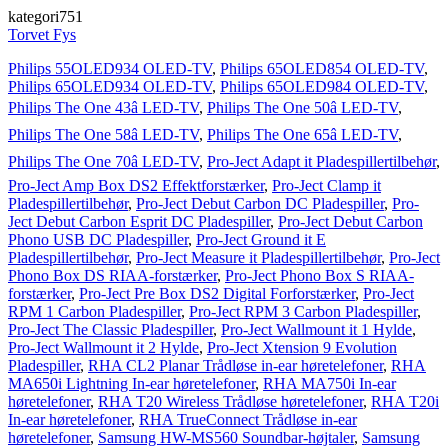
kategori751
Torvet Fys
Philips 55OLED934 OLED-TV
,
Philips 65OLED854 OLED-TV
,
Philips 65OLED934 OLED-TV
,
Philips 65OLED984 OLED-TV
,
Philips The One 43â LED-TV
,
Philips The One 50â LED-TV
,
Philips The One 58â LED-TV
,
Philips The One 65â LED-TV
,
Philips The One 70â LED-TV
,
Pro-Ject Adapt it Pladespillertilbehør
,
Pro-Ject Amp Box DS2 Effektforstærker
,
Pro-Ject Clamp it
Pladespillertilbehør
,
Pro-Ject Debut Carbon DC Pladespiller
,
Pro-
Ject Debut Carbon Esprit DC Pladespiller
,
Pro-Ject Debut Carbon
Phono USB DC Pladespiller
,
Pro-Ject Ground it E
Pladespillertilbehør
,
Pro-Ject Measure it Pladespillertilbehør
,
Pro-Ject
Phono Box DS RIAA-forstærker
,
Pro-Ject Phono Box S RIAA-
forstærker
,
Pro-Ject Pre Box DS2 Digital Forforstærker
,
Pro-Ject
RPM 1 Carbon Pladespiller
,
Pro-Ject RPM 3 Carbon Pladespiller
,
Pro-Ject The Classic Pladespiller
,
Pro-Ject Wallmount it 1 Hylde
,
Pro-Ject Wallmount it 2 Hylde
,
Pro-Ject Xtension 9 Evolution
Pladespiller
,
RHA CL2 Planar Trådløse in-ear høretelefoner
,
RHA
MA650i Lightning In-ear høretelefoner
,
RHA MA750i In-ear
høretelefoner
,
RHA T20 Wireless Trådløse høretelefoner
,
RHA T20i
In-ear høretelefoner
,
RHA TrueConnect Trådløse in-ear
høretelefoner
,
Samsung HW-MS560 Soundbar-højtaler
,
Samsung