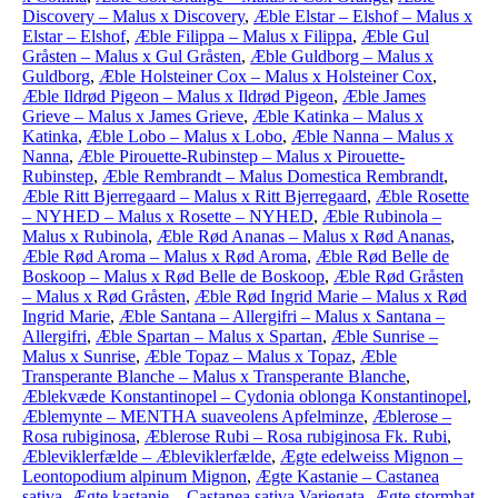
Discovery – Malus x Discovery
,
Æble Elstar – Elshof – Malus x
Elstar – Elshof
,
Æble Filippa – Malus x Filippa
,
Æble Gul
Gråsten – Malus x Gul Gråsten
,
Æble Guldborg – Malus x
Guldborg
,
Æble Holsteiner Cox – Malus x Holsteiner Cox
,
Æble Ildrød Pigeon – Malus x Ildrød Pigeon
,
Æble James
Grieve – Malus x James Grieve
,
Æble Katinka – Malus x
Katinka
,
Æble Lobo – Malus x Lobo
,
Æble Nanna – Malus x
Nanna
,
Æble Pirouette-Rubinstep – Malus x Pirouette-
Rubinstep
,
Æble Rembrandt – Malus Domestica Rembrandt
,
Æble Ritt Bjerregaard – Malus x Ritt Bjerregaard
,
Æble Rosette
– NYHED – Malus x Rosette – NYHED
,
Æble Rubinola –
Malus x Rubinola
,
Æble Rød Ananas – Malus x Rød Ananas
,
Æble Rød Aroma – Malus x Rød Aroma
,
Æble Rød Belle de
Boskoop – Malus x Rød Belle de Boskoop
,
Æble Rød Gråsten
– Malus x Rød Gråsten
,
Æble Rød Ingrid Marie – Malus x Rød
Ingrid Marie
,
Æble Santana – Allergifri – Malus x Santana –
Allergifri
,
Æble Spartan – Malus x Spartan
,
Æble Sunrise –
Malus x Sunrise
,
Æble Topaz – Malus x Topaz
,
Æble
Transperante Blanche – Malus x Transperante Blanche
,
Æblekvæde Konstantinopel – Cydonia oblonga Konstantinopel
,
Æblemynte – MENTHA suaveolens Apfelminze
,
Æblerose –
Rosa rubiginosa
,
Æblerose Rubi – Rosa rubiginosa Fk. Rubi
,
Æbleviklerfælde – Æbleviklerfælde
,
Ægte edelweiss Mignon –
Leontopodium alpinum Mignon
,
Ægte Kastanie – Castanea
sativa
,
Ægte kastanie – Castanea sativa Variegata
,
Ægte stormhat