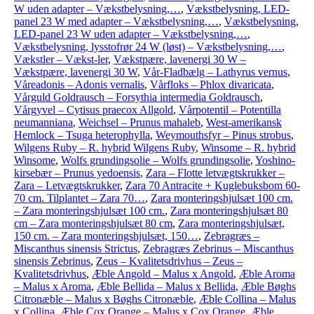
W uden adapter – Vækstbelysning,…
,
Vækstbelysning, LED-
panel 23 W med adapter – Vækstbelysning,…
,
Vækstbelysning,
LED-panel 23 W uden adapter – Vækstbelysning,…
,
Vækstbelysning, lysstofrør 24 W (løst) – Vækstbelysning,…
,
Vækstler – Vækst-ler
,
Vækstpære, lavenergi 30 W –
Vækstpære, lavenergi 30 W
,
Vår-Fladbælg – Lathyrus vernus
,
Våreadonis – Adonis vernalis
,
Vårfloks – Phlox divaricata
,
Vårguld Goldrausch – Forsythia intermedia Goldrausch
,
Vårgyvel – Cytisus praecox Allgold
,
Vårpotentil – Potentilla
neumanniana
,
Weichsel – Prunus mahaleb
,
West-amerikansk
Hemlock – Tsuga heterophylla
,
Weymouthsfyr – Pinus strobus
,
Wilgens Ruby – R. hybrid Wilgens Ruby
,
Winsome – R. hybrid
Winsome
,
Wolfs grundingsolie – Wolfs grundingsolie
,
Yoshino-
kirsebær – Prunus yedoensis
,
Zara – Flotte letvægtskrukker –
Zara – Letvægtskrukker
,
Zara 70 Antracite + Kuglebuksbom 60-
70 cm. Tilplantet – Zara 70…
,
Zara monteringshjulsæt 100 cm.
– Zara monteringshjulsæt 100 cm.
,
Zara monteringshjulsæt 80
cm – Zara monteringshjulsæt 80 cm
,
Zara monteringshjulsæt,
150 cm. – Zara monteringshjulsæt, 150…
,
Zebragræs –
Miscanthus sinensis Strictus
,
Zebragræs Zebrinus – Miscanthus
sinensis Zebrinus
,
Zeus – Kvalitetsdrivhus – Zeus –
Kvalitetsdrivhus
,
Æble Angold – Malus x Angold
,
Æble Aroma
– Malus x Aroma
,
Æble Bellida – Malus x Bellida
,
Æble Bøghs
Citronæble – Malus x Bøghs Citronæble
,
Æble Collina – Malus
x Collina
,
Æble Cox Orange – Malus x Cox Orange
,
Æble