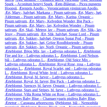
Spark – Aconitum henryi Spark
,
Ægte-Blågran – Picea pungens
Hoopsii
,
Ærenpris Apollo – Veronicastrum virginicum Apollo
,
Ært, Marv-, halvhøj, Markana – Pisum sativum
,
Ært, Marv-, høj,
Alderman – Pisum sativum
,
Ært, Marv-, Karina, Organic –
Pisum sativum
,
Ært, Marv-, Kelvedon Wonder, Big Pack –
Pisum sativum
,
Ært, Marv-, lav, Kelvedon Wonder – Pisum
sativum
,
Ært, Skal-, Meteor, lav – Pisum sativum
,
Ært, Slik-, lav,
Jessy – Pisum sativum
,
Ært, Slik, halvhøj, Sugar Lord – Pisum
sativum
,
Ært, Sukker-, halvhøj, Oregon Sugar Pod – Pisum
sativum
,
Ært, Sukker-, høj, Grijze Roodbloeiende – Pisum
sativum
,
Ært, Sukker-, lav, Norli, Organic – Pisum sativum
,
Ærteblomst, Bijou Mix, lav – Lathyrus odoratus L.
,
Ærteblomst,
Fire and Ice – Lathyrus odoratus L.
,
Ærteblomst, Lord Nelson,
blå – Lathyrus odoratus L.
,
Ærteblomst, Old Spice Mix –
Lathyrus odoratus L.
,
Ærteblomst, Royal Rose, rosa – Lathyrus
odoratus L.
,
Ærteblomst, Royal Scarlet, rød – Lathyrus odoratus
L.
,
Ærteblomst, Royal White, hvid – Lathyrus odoratus L.
,
Ærteblomst, Royal, bl. farver – Lathyrus odoratus L.
,
Ærteblomst, Royal, bl. farver, Big Pack – Lathyrus odoratus L.
,
Ærteblomst, Spencer, bl. farver, Organic – Lathyrus odoratus L.
,
Ærteblomst, Stars and Stripes, bl. farve – Lathyrus odoratus L.
,
Ærteblomst, Villa Roma White og Rose – Lathyrus odoratus L.
,
Ærtecypres Baby Blue – Chamaecyparis pisifera Baby Blue
,
Ærtetræ – Caragana arborescens
,
Øjeblomst, blå – Nemophila