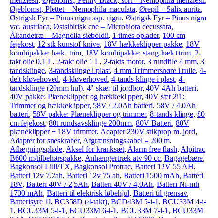
menziesii
,
Øjeblomst, Penny Black, sort – Nemophila menziesii
,
Øjeblomst, Plettet – Nemophila maculata
,
Ørepil – Salix aurita
,
Østrigsk Fyr – Pinus nigra ssp. nigra
,
Østrigsk Fyr – Pinus nigra
var. austriaca
,
Østsibirisk ene – Microbiota decussata
,
Åkandetræ – Magnolia sieboldii
,
1 times oplader
,
100 cm
fejekost
,
12 stk kunstof knive
,
18V hækkeklipper-pakke
,
18V
kombipakke: hæk+trim
,
18V kombipakke: stang-hæk+trim
,
2-
takt olie 0,1 L
,
2-takt olie 1 L
,
2-takts motor
,
3 rundfile 4 mm
,
3
tandsklinge
,
3-tandsklinge i plast
,
4 mm Trimmersnøre i rulle
,
4-
delt kløvehoved
,
4-kløverhoved
,
4-tands klinge i plast
,
4-
tandsklinge (20mm hul)
,
4" skær til jordbor
,
40V 4Ah batteri
,
40V pakke: Plæneklipper og hækkeklipper
,
40V sæt 2i1:
Trimmer og hækkeklipper
,
58V / 2.0Ah batteri
,
58V / 4.0Ah
batteri
,
58V pakke: Plæneklipper og trimmer
,
8-tands klinge
,
80
cm fejekost
,
80t rundsavsklinge 200mm
,
80V Batteri
,
80V
plæneklipper + 18V trimmer
,
Adapter 230V stikprop m. jord
,
Adapter for sneskraber
,
Afgrænsningskabel – 200 m
,
Aflægningsplade
,
Aksel for kranksæt
,
Alarm free flash
,
Alpitrac
B600 m/tilbehørspakke
,
Anhængertræk atv 90 cc
,
Bagagebære
,
Bagkonsol Lilli/TX
,
Bagkonsol Protrac
,
Batteri 12V 55 AH
,
Batteri 12v 7.2ah
,
Batteri 12v 75 ah
,
Batteri 1500 mAh
,
Batteri
18V
,
Batteri 40V / 2,5Ah
,
Batteri 40V / 4,0Ah
,
Batteri Ni-mh
1700 mAh
,
Batteri til elektrisk løbehjul
,
Batteri til grensav
,
Batterisyre 1l
,
BC358D (4-takt)
,
BCD43M 5-i-1
,
BCU33M 4-i-
1
,
BCU33M 5-i-1
,
BCU33M 6-i-1
,
BCU33M 7-i-1
,
BCU33M