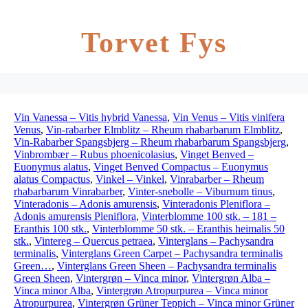
Torvet Fys
Vin Vanessa – Vitis hybrid Vanessa
,
Vin Venus – Vitis vinifera
Venus
,
Vin-rabarber Elmblitz – Rheum rhabarbarum Elmblitz
,
Vin-Rabarber Spangsbjerg – Rheum rhabarbarum Spangsbjerg
,
Vinbrombær – Rubus phoenicolasius
,
Vinget Benved –
Euonymus alatus
,
Vinget Benved Compactus – Euonymus
alatus Compactus
,
Vinkel – Vinkel
,
Vinrabarber – Rheum
rhabarbarum Vinrabarber
,
Vinter-snebolle – Viburnum tinus
,
Vinteradonis – Adonis amurensis
,
Vinteradonis Pleniflora –
Adonis amurensis Pleniflora
,
Vinterblomme 100 stk. – 181 –
Eranthis 100 stk.
,
Vinterblomme 50 stk. – Eranthis heimalis 50
stk.
,
Vintereg – Quercus petraea
,
Vinterglans – Pachysandra
terminalis
,
Vinterglans Green Carpet – Pachysandra terminalis
Green…
,
Vinterglans Green Sheen – Pachysandra terminalis
Green Sheen
,
Vintergrøn – Vinca minor
,
Vintergrøn Alba –
Vinca minor Alba
,
Vintergrøn Atropurpurea – Vinca minor
Atropurpurea
,
Vintergrøn Grüner Teppich – Vinca minor Grüner