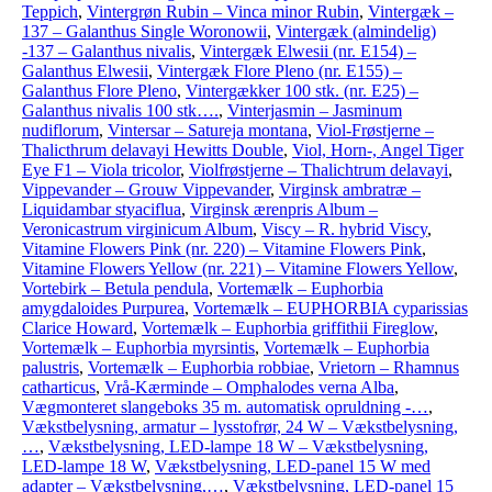
Teppich
,
Vintergrøn Rubin – Vinca minor Rubin
,
Vintergæk –
137 – Galanthus Single Woronowii
,
Vintergæk (almindelig)
-137 – Galanthus nivalis
,
Vintergæk Elwesii (nr. E154) –
Galanthus Elwesii
,
Vintergæk Flore Pleno (nr. E155) –
Galanthus Flore Pleno
,
Vintergækker 100 stk. (nr. E25) –
Galanthus nivalis 100 stk….
,
Vinterjasmin – Jasminum
nudiflorum
,
Vintersar – Satureja montana
,
Viol-Frøstjerne –
Thalicthrum delavayi Hewitts Double
,
Viol, Horn-, Angel Tiger
Eye F1 – Viola tricolor
,
Violfrøstjerne – Thalichtrum delavayi
,
Vippevander – Grouw Vippevander
,
Virginsk ambratræ –
Liquidambar styaciflua
,
Virginsk ærenpris Album –
Veronicastrum virginicum Album
,
Viscy – R. hybrid Viscy
,
Vitamine Flowers Pink (nr. 220) – Vitamine Flowers Pink
,
Vitamine Flowers Yellow (nr. 221) – Vitamine Flowers Yellow
,
Vortebirk – Betula pendula
,
Vortemælk – Euphorbia
amygdaloides Purpurea
,
Vortemælk – EUPHORBIA cyparissias
Clarice Howard
,
Vortemælk – Euphorbia griffithii Fireglow
,
Vortemælk – Euphorbia myrsintis
,
Vortemælk – Euphorbia
palustris
,
Vortemælk – Euphorbia robbiae
,
Vrietorn – Rhamnus
catharticus
,
Vrå-Kærminde – Omphalodes verna Alba
,
Vægmonteret slangeboks 35 m. automatisk opruldning -…
,
Vækstbelysning, armatur – lysstofrør, 24 W – Vækstbelysning,
…
,
Vækstbelysning, LED-lampe 18 W – Vækstbelysning,
LED-lampe 18 W
,
Vækstbelysning, LED-panel 15 W med
adapter – Vækstbelysning,…
,
Vækstbelysning, LED-panel 15