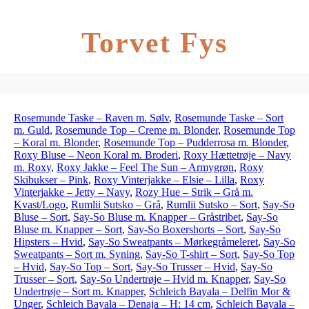
Torvet Fys
Rosemunde Taske – Raven m. Sølv
,
Rosemunde Taske – Sort
m. Guld
,
Rosemunde Top – Creme m. Blonder
,
Rosemunde Top
– Koral m. Blonder
,
Rosemunde Top – Pudderrosa m. Blonder
,
Roxy Bluse – Neon Koral m. Broderi
,
Roxy Hættetrøje – Navy
m. Roxy
,
Roxy Jakke – Feel The Sun – Armygrøn
,
Roxy
Skibukser – Pink
,
Roxy Vinterjakke – Elsie – Lilla
,
Roxy
Vinterjakke – Jetty – Navy
,
Rozy Hue – Strik – Grå m.
Kvast/Logo
,
Rumlii Sutsko – Grå
,
Rumlii Sutsko – Sort
,
Say-So
Bluse – Sort
,
Say-So Bluse m. Knapper – Gråstribet
,
Say-So
Bluse m. Knapper – Sort
,
Say-So Boxershorts – Sort
,
Say-So
Hipsters – Hvid
,
Say-So Sweatpants – Mørkegråmeleret
,
Say-So
Sweatpants – Sort m. Syning
,
Say-So T-shirt – Sort
,
Say-So Top
– Hvid
,
Say-So Top – Sort
,
Say-So Trusser – Hvid
,
Say-So
Trusser – Sort
,
Say-So Undertrøje – Hvid m. Knapper
,
Say-So
Undertrøje – Sort m. Knapper
,
Schleich Bayala – Delfin Mor &
Unger
,
Schleich Bayala – Denaja – H: 14 cm
,
Schleich Bayala –