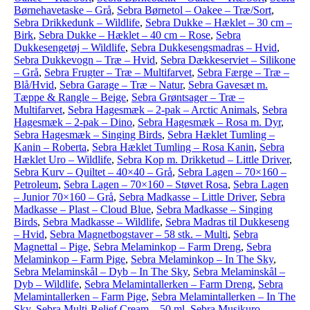
Børnehavetaske – Grå
,
Sebra Børnetol – Oakee – Træ/Sort
,
Sebra Drikkedunk – Wildlife
,
Sebra Dukke – Hæklet – 30 cm –
Birk
,
Sebra Dukke – Hæklet – 40 cm – Rose
,
Sebra
Dukkesengetøj – Wildlife
,
Sebra Dukkesengsmadras – Hvid
,
Sebra Dukkevogn – Træ – Hvid
,
Sebra Dækkeserviet – Silikone
– Grå
,
Sebra Frugter – Træ – Multifarvet
,
Sebra Færge – Træ –
Blå/Hvid
,
Sebra Garage – Træ – Natur
,
Sebra Gavesæt m.
Tæppe & Rangle – Beige
,
Sebra Grøntsager – Træ –
Multifarvet
,
Sebra Hagesmæk – 2-pak – Arctic Animals
,
Sebra
Hagesmæk – 2-pak – Dino
,
Sebra Hagesmæk – Rosa m. Dyr
,
Sebra Hagesmæk – Singing Birds
,
Sebra Hæklet Tumling –
Kanin – Roberta
,
Sebra Hæklet Tumling – Rosa Kanin
,
Sebra
Hæklet Uro – Wildlife
,
Sebra Kop m. Drikketud – Little Driver
,
Sebra Kurv – Quiltet – 40×40 – Grå
,
Sebra Lagen – 70×160 –
Petroleum
,
Sebra Lagen – 70×160 – Støvet Rosa
,
Sebra Lagen
– Junior 70×160 – Grå
,
Sebra Madkasse – Little Driver
,
Sebra
Madkasse – Plast – Cloud Blue
,
Sebra Madkasse – Singing
Birds
,
Sebra Madkasse – Wildlife
,
Sebra Madras til Dukkeseng
– Hvid
,
Sebra Magnetbogstaver – 58 stk. – Multi
,
Sebra
Magnettal – Pige
,
Sebra Melaminkop – Farm Dreng
,
Sebra
Melaminkop – Farm Pige
,
Sebra Melaminkop – In The Sky
,
Sebra Melaminskål – Dyb – In The Sky
,
Sebra Melaminskål –
Dyb – Wildlife
,
Sebra Melamintallerken – Farm Dreng
,
Sebra
Melamintallerken – Farm Pige
,
Sebra Melamintallerken – In The
Sky
,
Sebra Multi-Relief Cream – 50 ml
,
Sebra Musikuro –