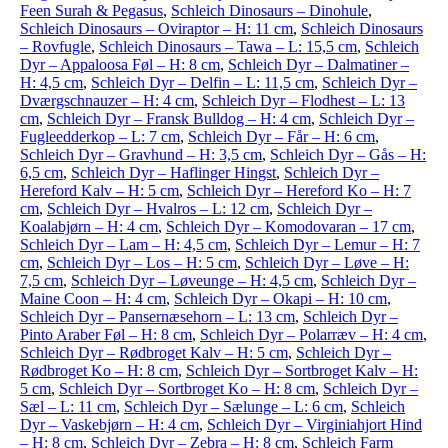
Feen Surah & Pegasus
,
Schleich Dinosaurs – Dinohule
,
Schleich Dinosaurs – Oviraptor – H: 11 cm
,
Schleich Dinosaurs
– Rovfugle
,
Schleich Dinosaurs – Tawa – L: 15,5 cm
,
Schleich
Dyr – Appaloosa Føl – H: 8 cm
,
Schleich Dyr – Dalmatiner –
H: 4,5 cm
,
Schleich Dyr – Delfin – L: 11,5 cm
,
Schleich Dyr –
Dværgschnauzer – H: 4 cm
,
Schleich Dyr – Flodhest – L: 13
cm
,
Schleich Dyr – Fransk Bulldog – H: 4 cm
,
Schleich Dyr –
Fugleedderkop – L: 7 cm
,
Schleich Dyr – Får – H: 6 cm
,
Schleich Dyr – Gravhund – H: 3,5 cm
,
Schleich Dyr – Gås – H:
6,5 cm
,
Schleich Dyr – Haflinger Hingst
,
Schleich Dyr –
Hereford Kalv – H: 5 cm
,
Schleich Dyr – Hereford Ko – H: 7
cm
,
Schleich Dyr – Hvalros – L: 12 cm
,
Schleich Dyr –
Koalabjørn – H: 4 cm
,
Schleich Dyr – Komodovaran – 17 cm
,
Schleich Dyr – Lam – H: 4,5 cm
,
Schleich Dyr – Lemur – H: 7
cm
,
Schleich Dyr – Los – H: 5 cm
,
Schleich Dyr – Løve – H:
7,5 cm
,
Schleich Dyr – Løveunge – H: 4,5 cm
,
Schleich Dyr –
Maine Coon – H: 4 cm
,
Schleich Dyr – Okapi – H: 10 cm
,
Schleich Dyr – Pansernæsehorn – L: 13 cm
,
Schleich Dyr –
Pinto Araber Føl – H: 8 cm
,
Schleich Dyr – Polarræv – H: 4 cm
,
Schleich Dyr – Rødbroget Kalv – H: 5 cm
,
Schleich Dyr –
Rødbroget Ko – H: 8 cm
,
Schleich Dyr – Sortbroget Kalv – H:
5 cm
,
Schleich Dyr – Sortbroget Ko – H: 8 cm
,
Schleich Dyr –
Sæl – L: 11 cm
,
Schleich Dyr – Sælunge – L: 6 cm
,
Schleich
Dyr – Vaskebjørn – H: 4 cm
,
Schleich Dyr – Virginiahjort Hind
– H: 8 cm
,
Schleich Dyr – Zebra – H: 8 cm
,
Schleich Farm