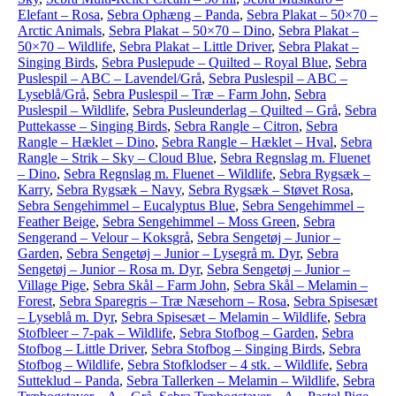
Elefant – Rosa
,
Sebra Ophæng – Panda
,
Sebra Plakat – 50×70 –
Arctic Animals
,
Sebra Plakat – 50×70 – Dino
,
Sebra Plakat –
50×70 – Wildlife
,
Sebra Plakat – Little Driver
,
Sebra Plakat –
Singing Birds
,
Sebra Puslepude – Quilted – Royal Blue
,
Sebra
Puslespil – ABC – Lavendel/Grå
,
Sebra Puslespil – ABC –
Lyseblå/Grå
,
Sebra Puslespil – Træ – Farm John
,
Sebra
Puslespil – Wildlife
,
Sebra Pusleunderlag – Quilted – Grå
,
Sebra
Puttekasse – Singing Birds
,
Sebra Rangle – Citron
,
Sebra
Rangle – Hæklet – Dino
,
Sebra Rangle – Hæklet – Hval
,
Sebra
Rangle – Strik – Sky – Cloud Blue
,
Sebra Regnslag m. Fluenet
– Dino
,
Sebra Regnslag m. Fluenet – Wildlife
,
Sebra Rygsæk –
Karry
,
Sebra Rygsæk – Navy
,
Sebra Rygsæk – Støvet Rosa
,
Sebra Sengehimmel – Eucalyptus Blue
,
Sebra Sengehimmel –
Feather Beige
,
Sebra Sengehimmel – Moss Green
,
Sebra
Sengerand – Velour – Koksgrå
,
Sebra Sengetøj – Junior –
Garden
,
Sebra Sengetøj – Junior – Lysegrå m. Dyr
,
Sebra
Sengetøj – Junior – Rosa m. Dyr
,
Sebra Sengetøj – Junior –
Village Pige
,
Sebra Skål – Farm John
,
Sebra Skål – Melamin –
Forest
,
Sebra Sparegris – Træ Næsehorn – Rosa
,
Sebra Spisesæt
– Lyseblå m. Dyr
,
Sebra Spisesæt – Melamin – Wildlife
,
Sebra
Stofbleer – 7-pak – Wildlife
,
Sebra Stofbog – Garden
,
Sebra
Stofbog – Little Driver
,
Sebra Stofbog – Singing Birds
,
Sebra
Stofbog – Wildlife
,
Sebra Stofklodser – 4 stk. – Wildlife
,
Sebra
Sutteklud – Panda
,
Sebra Tallerken – Melamin – Wildlife
,
Sebra