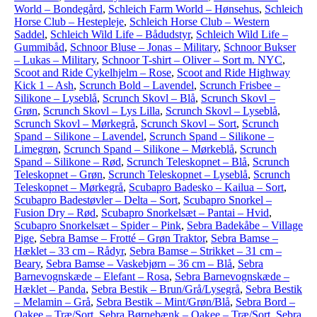
World – Bondegård
,
Schleich Farm World – Hønsehus
,
Schleich
Horse Club – Hestepleje
,
Schleich Horse Club – Western
Saddel
,
Schleich Wild Life – Bådudstyr
,
Schleich Wild Life –
Gummibåd
,
Schnoor Bluse – Jonas – Military
,
Schnoor Bukser
– Lukas – Military
,
Schnoor T-shirt – Oliver – Sort m. NYC
,
Scoot and Ride Cykelhjelm – Rose
,
Scoot and Ride Highway
Kick 1 – Ash
,
Scrunch Bold – Lavendel
,
Scrunch Frisbee –
Silikone – Lyseblå
,
Scrunch Skovl – Blå
,
Scrunch Skovl –
Grøn
,
Scrunch Skovl – Lys Lilla
,
Scrunch Skovl – Lyseblå
,
Scrunch Skovl – Mørkegrå
,
Scrunch Skovl – Sort
,
Scrunch
Spand – Silikone – Lavendel
,
Scrunch Spand – Silikone –
Limegrøn
,
Scrunch Spand – Silikone – Mørkeblå
,
Scrunch
Spand – Silikone – Rød
,
Scrunch Teleskopnet – Blå
,
Scrunch
Teleskopnet – Grøn
,
Scrunch Teleskopnet – Lyseblå
,
Scrunch
Teleskopnet – Mørkegrå
,
Scubapro Badesko – Kailua – Sort
,
Scubapro Badestøvler – Delta – Sort
,
Scubapro Snorkel –
Fusion Dry – Rød
,
Scubapro Snorkelsæt – Pantai – Hvid
,
Scubapro Snorkelsæt – Spider – Pink
,
Sebra Badekåbe – Village
Pige
,
Sebra Bamse – Frotté – Grøn Traktor
,
Sebra Bamse –
Hæklet – 33 cm – Rådyr
,
Sebra Bamse – Strikket – 31 cm –
Beary
,
Sebra Bamse – Vaskebjørn – 36 cm – Blå
,
Sebra
Barnevognskæde – Elefant – Rosa
,
Sebra Barnevognskæde –
Hæklet – Panda
,
Sebra Bestik – Brun/Grå/Lysegrå
,
Sebra Bestik
– Melamin – Grå
,
Sebra Bestik – Mint/Grøn/Blå
,
Sebra Bord –
Oakee – Træ/Sort
,
Sebra Børnebænk – Oakee – Træ/Sort
,
Sebra