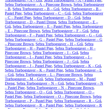
Træbogstaver – A – Grå
,
Sebra Træbogstaver – A – Pastel Pige
,
Sebra Træbogstaver – A – Pinecone Brown
,
Sebra Træbogstaver
– B
,
Sebra Træbogstaver – B – Grå
,
Sebra Træbogstaver – B –
Pastel Pige
,
Sebra Træbogstaver – C – Grå
,
Sebra Træbogstaver
– C – Pastel Pige
,
Sebra Træbogstaver – D – Grå
,
Sebra
Træbogstaver – D – Pastel Dreng
,
Sebra Træbogstaver – E –
Grå
,
Sebra Træbogstaver – E – Pastel Pige
,
Sebra Træbogstaver
– E – Pinecone Brown
,
Sebra Træbogstaver – F – Grå
,
Sebra
Træbogstaver – F – Pastel Pige
,
Sebra Træbogstaver – G – Grå
,
Sebra Træbogstaver – G – Pastel Pige
,
Sebra Træbogstaver – G
– Pinecone Brown
,
Sebra Træbogstaver – H – Grå
,
Sebra
Træbogstaver – H – Pastel Pige
,
Sebra Træbogstaver – H –
Pinecone Brown
,
Sebra Træbogstaver – I – Grå
,
Sebra
Træbogstaver – I – Pastel Pige
,
Sebra Træbogstaver – I –
Pinecone Brown
,
Sebra Træbogstaver – J – Grå
,
Sebra
Træbogstaver – J – Pastel Pige
,
Sebra Træbogstaver – K – Grå
,
Sebra Træbogstaver – K – Pastel Pige
,
Sebra Træbogstaver – L
– Grå
,
Sebra Træbogstaver – L – Pinecone Brown
,
Sebra
Træbogstaver – M – Grå
,
Sebra Træbogstaver – M – Pastel
Dreng
,
Sebra Træbogstaver – N – Grå
,
Sebra Træbogstaver – N
– Pastel Pige
,
Sebra Træbogstaver – N – Pinecone Brown
,
Sebra Træbogstaver – O – Grå
,
Sebra Træbogstaver – O –
Pastel Pige
,
Sebra Træbogstaver – O – Pinecone Brown
,
Sebra
Træbogstaver – P – Pastel Pige
,
Sebra Træbogstaver – R – Grå
,
Sebra Træbogstaver – R – Pastel Pige
,
Sebra Træbogstaver – R