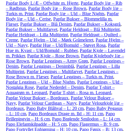
Papfar Body L/Æ – Offwhite m. Hjerte
,
Papfar Body l/æ – Rib
– Rødbrun
,
Papfar Body l/æ – Rose Brown
,
Papfar Body l/æ –
Turkis m. Print
,
Papfar Body l/æ – Uld – Blue Nights
,
Papfar
Body l/æ – Uld – Cerise
,
Papfar Bukser – Blommelilla m.
Flæser
,
Papfar Bukser – Blå Denim
,
Papfar Bukser – Koksgrå
,
Papfar Bukser – Multifarvet
,
Papfar Heldragt – Blå Multiprint
,
Papfar Heldragt – Lilla Multiprint
,
Papfar Heldragt – Quilted –
Creme
,
Papfar Hjelm – Uld – Mørk Gråmeleret
,
Papfar Hjelm –
Uld – Navy
,
Papfar Hue – Uld/Bomuld – Støvet Rosa
,
Papfar
Hue m. Kvast – Uld/Bomuld – Rubber
,
Papfar Kjole – Lavendel
m. Prikker
,
Papfar Kjole – Rose Brown
,
Papfar Kjolebody l/æ –
Rose Brown
,
Papfar Leggings – Army Grøn
,
Papfar Leggings –
Denim
,
Papfar Leggings – Denimblå
,
Papfar Leggings – Lilla
Multiprint
,
Papfar Leggings – Multifarvet
,
Papfar Leggings –
Rose Brown m. Flæser
,
Papfar Leggings – Turkis m. Print
,
Papfar Leggings – Uld – Blue Nights
,
Papfar Leggings – Uld –
Nostalgia Rose
,
Papfar Nederdel – Denim
,
Papfar T-shirt –
Aquagrøn m. Leopard
,
Papfar T-shirt – Rosa m. Leopard
,
Papfar Velour Bukser – Bordeaux
,
Papfar Velour Bukser –
Navy
,
Papfar Velour Cardigan – Navy
,
Papfar Velourkjole l/æ –
Bordeaux
,
Papo Baby Blåhval – L: 20 cm
,
Papo Baby Pegasus
– L: 10 cm
,
Papo Bordeaux Drage m. Ild – H: 11 cm
,
Papo
Brillepingvin – H: 6 cm
,
Papo Brølende Smilodon – L: 14 cm
,
Papo Elefantskilpadde – H: 5 cm
,
Papo Flagermus – B: 9 cm
,
Papo Fortryllet Enhjørning – H: 10 cm
,
Papo Fønix – B: 13 cm
,