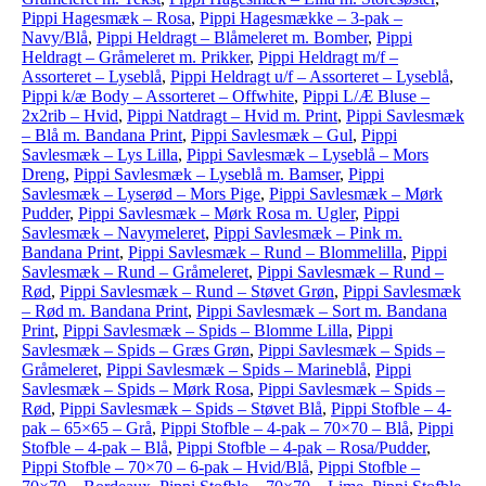
Pippi Hagesmæk – Rosa
,
Pippi Hagesmække – 3-pak –
Navy/Blå
,
Pippi Heldragt – Blåmeleret m. Bomber
,
Pippi
Heldragt – Gråmeleret m. Prikker
,
Pippi Heldragt m/f –
Assorteret – Lyseblå
,
Pippi Heldragt u/f – Assorteret – Lyseblå
,
Pippi k/æ Body – Assorteret – Offwhite
,
Pippi L/Æ Bluse –
2x2rib – Hvid
,
Pippi Natdragt – Hvid m. Print
,
Pippi Savlesmæk
– Blå m. Bandana Print
,
Pippi Savlesmæk – Gul
,
Pippi
Savlesmæk – Lys Lilla
,
Pippi Savlesmæk – Lyseblå – Mors
Dreng
,
Pippi Savlesmæk – Lyseblå m. Bamser
,
Pippi
Savlesmæk – Lyserød – Mors Pige
,
Pippi Savlesmæk – Mørk
Pudder
,
Pippi Savlesmæk – Mørk Rosa m. Ugler
,
Pippi
Savlesmæk – Navymeleret
,
Pippi Savlesmæk – Pink m.
Bandana Print
,
Pippi Savlesmæk – Rund – Blommelilla
,
Pippi
Savlesmæk – Rund – Gråmeleret
,
Pippi Savlesmæk – Rund –
Rød
,
Pippi Savlesmæk – Rund – Støvet Grøn
,
Pippi Savlesmæk
– Rød m. Bandana Print
,
Pippi Savlesmæk – Sort m. Bandana
Print
,
Pippi Savlesmæk – Spids – Blomme Lilla
,
Pippi
Savlesmæk – Spids – Græs Grøn
,
Pippi Savlesmæk – Spids –
Gråmeleret
,
Pippi Savlesmæk – Spids – Marineblå
,
Pippi
Savlesmæk – Spids – Mørk Rosa
,
Pippi Savlesmæk – Spids –
Rød
,
Pippi Savlesmæk – Spids – Støvet Blå
,
Pippi Stofble – 4-
pak – 65×65 – Grå
,
Pippi Stofble – 4-pak – 70×70 – Blå
,
Pippi
Stofble – 4-pak – Blå
,
Pippi Stofble – 4-pak – Rosa/Pudder
,
Pippi Stofble – 70×70 – 6-pak – Hvid/Blå
,
Pippi Stofble –