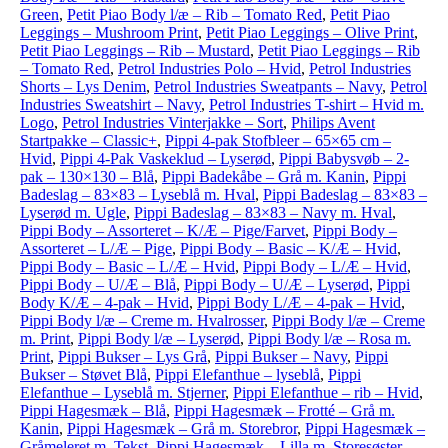
Green
,
Petit Piao Body l/æ – Rib – Tomato Red
,
Petit Piao
Leggings – Mushroom Print
,
Petit Piao Leggings – Olive Print
,
Petit Piao Leggings – Rib – Mustard
,
Petit Piao Leggings – Rib
– Tomato Red
,
Petrol Industries Polo – Hvid
,
Petrol Industries
Shorts – Lys Denim
,
Petrol Industries Sweatpants – Navy
,
Petrol
Industries Sweatshirt – Navy
,
Petrol Industries T-shirt – Hvid m.
Logo
,
Petrol Industries Vinterjakke – Sort
,
Philips Avent
Startpakke – Classic+
,
Pippi 4-pak Stofbleer – 65×65 cm –
Hvid
,
Pippi 4-Pak Vaskeklud – Lyserød
,
Pippi Babysvøb – 2-
pak – 130×130 – Blå
,
Pippi Badekåbe – Grå m. Kanin
,
Pippi
Badeslag – 83×83 – Lyseblå m. Hval
,
Pippi Badeslag – 83×83 –
Lyserød m. Ugle
,
Pippi Badeslag – 83×83 – Navy m. Hval
,
Pippi Body – Assorteret – K/Æ – Pige/Farvet
,
Pippi Body –
Assorteret – L/Æ – Pige
,
Pippi Body – Basic – K/Æ – Hvid
,
Pippi Body – Basic – L/Æ – Hvid
,
Pippi Body – L/Æ – Hvid
,
Pippi Body – U/Æ – Blå
,
Pippi Body – U/Æ – Lyserød
,
Pippi
Body K/Æ – 4-pak – Hvid
,
Pippi Body L/Æ – 4-pak – Hvid
,
Pippi Body l/æ – Creme m. Hvalrosser
,
Pippi Body l/æ – Creme
m. Print
,
Pippi Body l/æ – Lyserød
,
Pippi Body l/æ – Rosa m.
Print
,
Pippi Bukser – Lys Grå
,
Pippi Bukser – Navy
,
Pippi
Bukser – Støvet Blå
,
Pippi Elefanthue – lyseblå
,
Pippi
Elefanthue – Lyseblå m. Stjerner
,
Pippi Elefanthue – rib – Hvid
,
Pippi Hagesmæk – Blå
,
Pippi Hagesmæk – Frotté – Grå m.
Kanin
,
Pippi Hagesmæk – Grå m. Storebror
,
Pippi Hagesmæk –
Gråmeleret m. Tekst
,
Pippi Hagesmæk – Lilla m. Storesøster
,