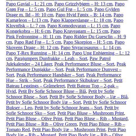
Papo Gavial – L: 21 cm
,
Papo Grizzlybjørn – H: 13 cm
,
Papo
Grøn Frø – L: 5 cm
,
Papo Gul Frø – L: 5 cm
,
Papo Gylden
Drage m. Ild – H: 10 cm
,
Papo Hvid Fønix – B: 14 cm
,
Papo
Kamæleon – L:13 cm
,
Papo Klapperslange – L: 18 cm
,
Papo
Klovnfisk – L: 7 cm
,
Papo Komodovaran – L: 15 cm
,
Papo
Kongekobra – H: 6 cm
,
Papo Kraveagam – L: 15 cm
,
Papo
Pink Fedronning – H: 11 cm
,
Papo Ridder Du Guesclin – H: 9
cm
,
Papo Rød Frø – L: 5 cm
,
Papo Skorpion – H: 5 cm
,
Papo
Skovens Drage – H: 12 cm
,
Papo Styracosaurus – L: 14 cm
,
Papo T-Rex Running – H: 14 cm
,
Papo Ung Enhjørning – L: 12
cm
,
Parajumpers Dunfrakke – Leah – Sort
,
Paw Patrol
Julekalender – 24 Låger
,
Peak Performance Bluse – Sort
,
Peak
Performance Dunjakke – Sort
,
Peak Performance Dunvest –
Sort
,
Peak Performance Handsker – Sort
,
Peak Performance
Hue – Strik – Sort
,
Peak Performance Skibukser – Sort
,
Petit
Bateau Leggings – Gråmeleret
,
Petit Bateau Top – 2-pak –
Hvid
,
Petit By Sofie Schnoor Bluse – Blå
,
Petit by Sofie
Schnoor Bluse – Sort
,
Petit By Sofie Schnoor Body – l/æ – Blå
,
Petit by Sofie Schnoor Body l/æ – Sort
,
Petit by Sofie Schnoor
Bukser – Leo
,
Petit by Sofie Schnoor Jeans – Sort
,
Petit by
Sofie Schnoor Sko – Sort
,
Petit Piao Bluse – Mushroom Print
,
Petit Piao Bluse – Olive Print
,
Petit Piao Bluse – Rib – Mustard
,
Petit Piao Bluse – Rib – Olive Green
,
Petit Piao Bluse – Rib –
Tomato Red
,
Petit Piao Body l/æ – Mushroom Print
,
Petit Piao
Body l/æ – Rib – Mustard
,
Petit Piao Body l/æ – Rib – Olive