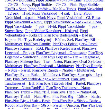
70×70 – Bordeaux
,
Pippi Stofble – 70×70 – Lime
,
Pippi Stofble
– 70×70 – Navy
,
Pippi Stofble – 70×70 – Pink
,
Pippi Stofble –
70×70 – Sand
,
Pippi Stofble – 70×70 – Turkis
,
Pippi Vaskeklud
– 12-pak – Hvid
,
Pippi Vaskeklud – 4-pak – Hvid
,
Pippi
Vaskeklud – 4-pak – Mørk Navy
,
Pippi Vaskeklud – Gl. Rosa
,
Pippi Vaskeklud – Navy
,
Pippi Vaskeklude – 4-pak – Gl. Rosa
,
Pippi Vaskeklude – 4-pak – Hvid
,
Pippi Vaskeklude – 4-pak –
Støvet Rosa
,
Pippi Velour Køredragt – Koksgrå
,
Pippi
Velourbukser – Koksgrå
,
PlanToys Badelegetøj – Båd m.
Isbjørn
,
PlanToys Badelegetøj – Båd m. Sæl
,
PlanToys Bil –
Multifarvet
,
PlanToys Familie
,
PlanToys Følekugler – Pastel
,
PlanToys Kamera – Rød
,
PlanToys Kæledyrssæt
,
PlanToys
Legemad – Frugter
,
PlanToys Legemad – Grøntsager
,
PlanToys
Legemad – Sandwich
,
PlanToys Legesæt – Træ – Lægetaske
,
PlanToys Makeup Sæt – Træ – Natur
,
PlanToys Oval Xylofon –
Multifarvet
,
PlanToys Puslespil – Multifarvet
,
PlanToys Rangle
– Nøgle – Pastel
,
PlanToys Rangle – Nøgler – Multifarvet
,
PlanToys Rytme Boks – Multifarvet
,
PlanToys Sparegris – Lyst
Træ
,
PlanToys Stable-Ringe – Multifarvet
,
PlanToys
Tandlægesæt – Blå
,
PlanToys Tittebøh Hjul – Pastel
,
PlanToys
Tromme – Natur/Rød/Blå
,
PlanToys Træbamse – Natur
,
PlanToys Træbil – Natur/Blå
,
PlanToys Træbil – Natur/Gul
,
PlanToys Træbil – Natur/Rød
,
Plus-Plus Big – 150stk – Basic
,
Plus-Plus Big – 15stk – Basic
,
Plus-Plus Big – 50stk – Basic –
Robot
,
Plus-Plus Big – 50stk – Pastel – Unicorn
,
Plus-Plus Big