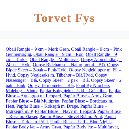
Torvet Fys
Oball Rangle – 9 cm – Mørk Grøn
,
Oball Rangle – 9 cm – Pink
Gennemsigtig
,
Oball Rangle – 9 cm – Rød
,
Oball Rangle – 9
cm – Turkis
,
Oball Rangle – Multifarvet
,
Oopsy Ammeindlæg –
24 stk – Hvid
,
Oopsy Bidebamse – Naturgummi – Blå
,
Oopsy
Bløde Skeer – 2-pak – Pink/Hvid
,
Oopsy Negleklipper m. Fil –
Hvid
,
Oopsy Neglesaks m. Tilbehør – Blå/Hvid
,
Oopsy
Næsesuger – Blå
,
Oopsy Skeer – 2-pak – Blå
,
Oopsy Skeer – 2-
pak – Pink
,
Oopsy Termometer – Blå
,
Paint By Numbers
Malebog – Vinter
,
Papfar Babyhjelm – Uld – Gråstribet
,
Papfar
Bluse – Aquagrøn m. Leopard
,
Papfar Bluse – Army Grøn
,
Papfar Bluse – Blå Multiprint
,
Papfar Bluse – Bordeaux m.
Hest
,
Papfar Bluse – Koksgrå m. Drage
,
Papfar Bluse –
Mørkegrå m. P
,
Papfar Bluse – Navy m. Leopard
,
Papfar Bluse
– Rosa m. Flæser
,
Papfar Bluse – Støvet Blå m. Print
,
Papfar
Bluse – Turkis m. Print
,
Papfar Bluse – Uld – Blue Nights
,
Papfar Body l/æ – Army Grøn
,
Papfar Body l/æ – Multifarvet
,