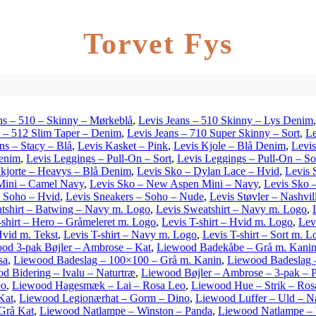
Torvet Fys
ns – 510 – Skinny – Mørkeblå
,
Levis Jeans – 510 Skinny – Lys Denim
s – 512 Slim Taper – Denim
,
Levis Jeans – 710 Super Skinny – Sort
,
Le
ns – Stacy – Blå
,
Levis Kasket – Pink
,
Levis Kjole – Blå Denim
,
Levi
enim
,
Levis Leggings – Pull-On – Sort
,
Levis Leggings – Pull-On – S
Skjorte – Heavys – Blå Denim
,
Levis Sko – Dylan Lace – Hvid
,
Levis 
 Mini – Camel Navy
,
Levis Sko – New Aspen Mini – Navy
,
Levis Sko 
– Soho – Hvid
,
Levis Sneakers – Soho – Nude
,
Levis Støvler – Nashvil
tshirt – Batwing – Navy m. Logo
,
Levis Sweatshirt – Navy m. Logo
,
-shirt – Hero – Gråmeleret m. Logo
,
Levis T-shirt – Hvid m. Logo
,
Lev
Hvid m. Tekst
,
Levis T-shirt – Navy m. Logo
,
Levis T-shirt – Sort m. L
od 3-pak Bøjler – Ambrose – Kat
,
Liewood Badekåbe – Grå m. Kani
sa
,
Liewood Badeslag – 100×100 – Grå m. Kanin
,
Liewood Badeslag 
d Bidering – Ivalu – Naturtræ
,
Liewood Bøjler – Ambrose – 3-pak – 
eo
,
Liewood Hagesmæk – Lai – Rosa Leo
,
Liewood Hue – Strik – Ros
Kat
,
Liewood Legionærhat – Gorm – Dino
,
Liewood Luffer – Uld – N
Grå Kat
,
Liewood Natlampe – Winston – Panda
,
Liewood Natlampe – 