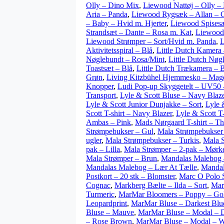
Olly – Dino Mix
,
Liewood Nattøj – Olly –
Aria – Panda
,
Liewood Rygsæk – Allan – C
– Baby – Hvid m. Hjerter
,
Liewood Spises
Strandsæt – Dante – Rosa m. Kat
,
Liewood 
Liewood Strømper – Sort/Hvid m. Panda
,
L
Aktivitetsspiral – Blå
,
Little Dutch Kamera
Nøglebundt – Rosa/Mint
,
Little Dutch Nøg
Toastsæt – Blå
,
Little Dutch Trækamera – 
Grøn
,
Living Kitzbühel Hjemmesko – Mag
Knopper
,
Ludi Pop-up Skyggetelt – UV50 
Transport
,
Lyle & Scott Bluse – Navy Blaz
Lyle & Scott Junior Dunjakke – Sort
,
Lyle 
Scott T-shirt – Navy Blazer
,
Lyle & Scott T
Ambas – Pink
,
Mads Nørgaard T-shirt – Th
Strømpebukser – Gul
,
Mala Strømpebukser 
ugler
,
Mala Strømpebukser – Turkis
,
Mala S
pak – Lilla
,
Mala Strømper – 2-pak – Mørke
Mala Strømper – Brun
,
Mandalas Malebog –
Mandalas Malebog – Lær At Tælle
,
Mandal
Postkort – 20 stk – Blomster
,
Marc O Polo 
Cognac
,
Markberg Bælte – Ilda – Sort
,
Mar
Turmeric
,
MarMar Bloomers – Poppy – Go
Leopardprint
,
MarMar Bluse – Darkest Blu
Bluse – Mauve
,
MarMar Bluse – Modal – D
– Rose Brown
,
MarMar Bluse – Modal – W