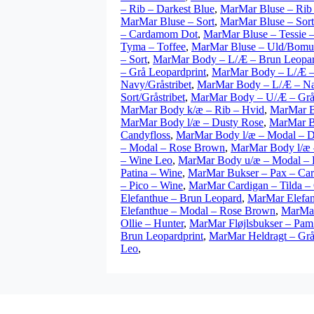
– Rib – Darkest Blue
,
MarMar Bluse – Rib
MarMar Bluse – Sort
,
MarMar Bluse – Sort/
– Cardamom Dot
,
MarMar Bluse – Tessie 
Tyma – Toffee
,
MarMar Bluse – Uld/Bomul
– Sort
,
MarMar Body – L/Æ – Brun Leopar
– Grå Leopardprint
,
MarMar Body – L/Æ –
Navy/Gråstribet
,
MarMar Body – L/Æ – Nav
Sort/Gråstribet
,
MarMar Body – U/Æ – Grå
MarMar Body k/æ – Rib – Hvid
,
MarMar B
MarMar Body l/æ – Dusty Rose
,
MarMar B
Candyfloss
,
MarMar Body l/æ – Modal – D
– Modal – Rose Brown
,
MarMar Body l/æ 
– Wine Leo
,
MarMar Body u/æ – Modal – 
Patina – Wine
,
MarMar Bukser – Pax – Ca
– Pico – Wine
,
MarMar Cardigan – Tilda – 
Elefanthue – Brun Leopard
,
MarMar Elefan
Elefanthue – Modal – Rose Brown
,
MarMar
Ollie – Hunter
,
MarMar Fløjlsbukser – Pa
Brun Leopardprint
,
MarMar Heldragt – Grå
Leo
,