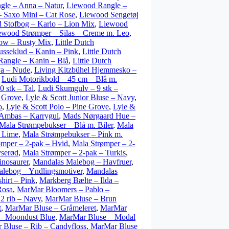
gle – Anna – Natur
,
Liewood Rangle –
 Saxo Mini – Cat Rose
,
Liewood Sengetøj
 Stofbog – Karlo – Lion Mix
,
Liewood
ewood Strømper – Silas – Creme m. Leo
,
ow – Rusty Mix
,
Little Dutch
usseklud – Kanin – Pink
,
Little Dutch
 Rangle – Kanin – Blå
,
Little Dutch
ya – Nude
,
Living Kitzbühel Hjemmesko –
,
Ludi Motorikbold – 45 cm – Blå m.
 stk – Tal
,
Ludi Skumgulv – 9 stk –
e Grove
,
Lyle & Scott Junior Bluse – Navy
,
o
,
Lyle & Scott Polo – Pine Grove
,
Lyle &
Ambas – Karrygul
,
Mads Nørgaard Hue –
Mala Strømpebukser – Blå m. Biler
,
Mala
 Lime
,
Mala Strømpebukser – Pink m.
ømper – 2-pak – Hvid
,
Mala Strømper – 2-
yserød
,
Mala Strømper – 2-pak – Turkis
,
nosaurer
,
Mandalas Malebog – Havfruer
,
lebog – Yndlingsmotiver
,
Mandalas
hirt – Pink
,
Markberg Bælte – Ilda –
Rosa
,
MarMar Bloomers – Pablo –
2 rib – Navy
,
MarMar Bluse – Brun
t
,
MarMar Bluse – Gråmeleret
,
MarMar
– Moondust Blue
,
MarMar Bluse – Modal
 Bluse – Rib – Candyfloss
,
MarMar Bluse