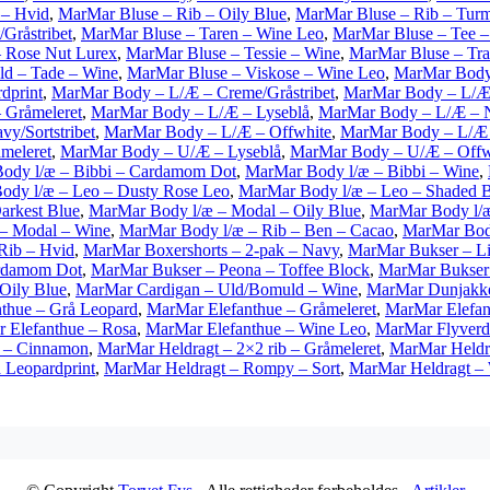
 – Hvid
,
MarMar Bluse – Rib – Oily Blue
,
MarMar Bluse – Rib – Turm
Gråstribet
,
MarMar Bluse – Taren – Wine Leo
,
MarMar Bluse – Tee –
– Rose Nut Lurex
,
MarMar Bluse – Tessie – Wine
,
MarMar Bluse – Tr
d – Tade – Wine
,
MarMar Bluse – Viskose – Wine Leo
,
MarMar Body
dprint
,
MarMar Body – L/Æ – Creme/Gråstribet
,
MarMar Body – L/Æ 
 Gråmeleret
,
MarMar Body – L/Æ – Lyseblå
,
MarMar Body – L/Æ – 
y/Sortstribet
,
MarMar Body – L/Æ – Offwhite
,
MarMar Body – L/Æ –
meleret
,
MarMar Body – U/Æ – Lyseblå
,
MarMar Body – U/Æ – Offw
ody l/æ – Bibbi – Cardamom Dot
,
MarMar Body l/æ – Bibbi – Wine
,
ody l/æ – Leo – Dusty Rose Leo
,
MarMar Body l/æ – Leo – Shaded 
arkest Blue
,
MarMar Body l/æ – Modal – Oily Blue
,
MarMar Body l/æ
– Modal – Wine
,
MarMar Body l/æ – Rib – Ben – Cacao
,
MarMar Body
Rib – Hvid
,
MarMar Boxershorts – 2-pak – Navy
,
MarMar Bukser – Li
rdamom Dot
,
MarMar Bukser – Peona – Toffee Block
,
MarMar Bukser 
Oily Blue
,
MarMar Cardigan – Uld/Bomuld – Wine
,
MarMar Dunjakk
thue – Grå Leopard
,
MarMar Elefanthue – Gråmeleret
,
MarMar Elefan
 Elefanthue – Rosa
,
MarMar Elefanthue – Wine Leo
,
MarMar Flyverdr
m – Cinnamon
,
MarMar Heldragt – 2×2 rib – Gråmeleret
,
MarMar Heldra
 Leopardprint
,
MarMar Heldragt – Rompy – Sort
,
MarMar Heldragt –