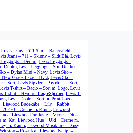
,
Levis Jeans – 511 Slim – Bakersfield
,
vis Jeans – 711 – Skinny – Slidt Blå
,
Levis
s Leggings – Denim
,
Levis Leggings –
ort Denim
,
Levis Leggings – Sort Denim
,
Sko – Dylan Mini – Navy
,
Levis Sko –
– New Grace Laze – Hvid
,
Levis Sko –
le – Sort
,
Levis Støvler – Pasadena – Sort
,
Levis T-shirt – Bacio – Sort m. Logo
,
Levis
is T-shirt – Hvid m. Logo/Stjerner
,
Levis T-
ogo
,
Levis T-shirt – Sort m. Print/Logo
,
n
,
Liewood Badekåbe – Lily – Rabbit –
– 70×70 – Creme m. Kanin
,
Liewood
Panda
,
Liewood Forklæde – Merle – Dino
a m. Kat
,
Liewood Hue – Uld – Creme m.
avy m. Kanin
,
Liewood Musikuro – Daisy
Winston – Rosa Kat
,
Liewood Nattøj –