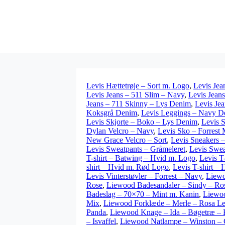
Levis Hættetrøje – Sort m. Logo
,
Levis Jea
Levis Jeans – 511 Slim – Navy
,
Levis Jean
Jeans – 711 Skinny – Lys Denim
,
Levis Jea
Koksgrå Denim
,
Levis Leggings – Navy D
Levis Skjorte – Boko – Lys Denim
,
Levis 
Dylan Velcro – Navy
,
Levis Sko – Forrest
New Grace Velcro – Sort
,
Levis Sneakers 
Levis Sweatpants – Gråmeleret
,
Levis Swea
T-shirt – Batwing – Hvid m. Logo
,
Levis T
shirt – Hvid m. Rød Logo
,
Levis T-shirt – 
Levis Vinterstøvler – Forrest – Navy
,
Liewo
Rose
,
Liewood Badesandaler – Sindy – Ro
Badeslag – 70×70 – Mint m. Kanin
,
Liewoo
Mix
,
Liewood Forklæde – Merle – Rosa L
Panda
,
Liewood Knage – Ida – Bøgetræ – 
– Isvaffel
,
Liewood Natlampe – Winston – 