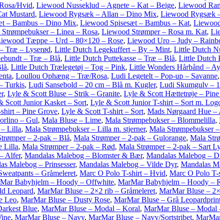
 Rosa/Hvid
,
Liewood Nusseklud – Agnete – Kat – Beige
,
Liewood Ran
at Mustard
,
Liewood Rygsæk – Allan – Dino Mix
,
Liewood Rygsæk –
æt – Bambus – Dino Mix
,
Liewood Spisesæt – Bambus – Kat
,
Liewood
Strømpebukser – Linea – Rosa
,
Liewood Strømper – Rosa m. Kat
,
Li
iewood Tæppe – Urd – 80×120 – Rose
,
Liewood Uro – Judy – Rainb
 – Træ – Lyserød
,
Little Dutch Legekuffert – By – Mint
,
Little Dutch N
lebundt – Træ – Blå
,
Little Dutch Puttekasse – Træ – Blå
,
Little Dutch
Blå
,
Little Dutch Trælegetøj – Tog – Pink
,
Little Wonders Hårbånd – A
enta
,
Loullou Ophæng – Træ/Rosa
,
Ludi Legetelt – Pop-up – Savanne
– Turkis
,
Ludi Sansebold – 20 cm – Blå m. Kugler
,
Ludi Skumgulv – 10
er
,
Lyle & Scott Bluse – Strik – Granite
,
Lyle & Scott Hættetrøje – Pin
& Scott Junior Kasket – Sort
,
Lyle & Scott Junior T-shirt – Sort m. Log
-shirt – Pine Grove
,
Lyle & Scott T-shirt – Sort
,
Mads Nørgaard Hue – 
orlino – Gul
,
Mala Bluse – Lime
,
Mala Strømpebukser – Blommelilla
,
– Lilla
,
Mala Strømpebukser – Lilla m. stjerner
,
Mala Strømpebukser –
trømper – 2-pak – Blå
,
Mala Strømper – 2-pak – Gulorange
,
Mala Str
 Lilla
,
Mala Strømper – 2-pak – Rød
,
Mala Strømper – 2-pak – Sart L
 Alfer
,
Mandalas Malebog – Blomster & Bær
,
Mandalas Malebog – Di
as Malebog – Prinsesser
,
Mandalas Malebog – Vilde Dyr
,
Mandalas Ma
Sweatpants – Gråmeleret
,
Marc O Polo T-shirt – Hvid
,
Marc O Polo T-s
Mar Babyhjelm – Hoody – Offwhite
,
MarMar Babyhjelm – Hoody – 
ld Leopard
,
MarMar Bluse – 2×2 rib – Gråmeleret
,
MarMar Bluse – 2×
e Leo
,
MarMar Bluse – Dusty Rose
,
MarMar Bluse – Grå Leopardprin
arkest Blue
,
MarMar Bluse – Modal – Koral
,
MarMar Bluse – Modal 
ine
,
MarMar Bluse – Navy
,
MarMar Bluse – Navy/Sortstribet
,
MarMar