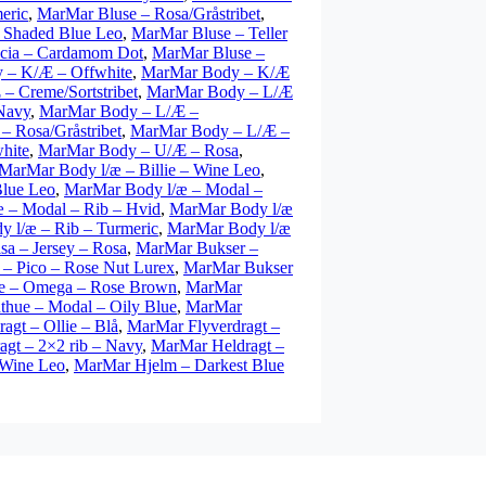
eric
,
MarMar Bluse – Rosa/Gråstribet
,
 Shaded Blue Leo
,
MarMar Bluse – Teller
acia – Cardamom Dot
,
MarMar Bluse –
 – K/Æ – Offwhite
,
MarMar Body – K/Æ
– Creme/Sortstribet
,
MarMar Body – L/Æ
Navy
,
MarMar Body – L/Æ –
 Rosa/Gråstribet
,
MarMar Body – L/Æ –
hite
,
MarMar Body – U/Æ – Rosa
,
MarMar Body l/æ – Billie – Wine Leo
,
Blue Leo
,
MarMar Body l/æ – Modal –
 – Modal – Rib – Hvid
,
MarMar Body l/æ
 l/æ – Rib – Turmeric
,
MarMar Body l/æ
sa – Jersey – Rosa
,
MarMar Bukser –
– Pico – Rose Nut Lurex
,
MarMar Bukser
e – Omega – Rose Brown
,
MarMar
thue – Modal – Oily Blue
,
MarMar
agt – Ollie – Blå
,
MarMar Flyverdragt –
gt – 2×2 rib – Navy
,
MarMar Heldragt –
 Wine Leo
,
MarMar Hjelm – Darkest Blue