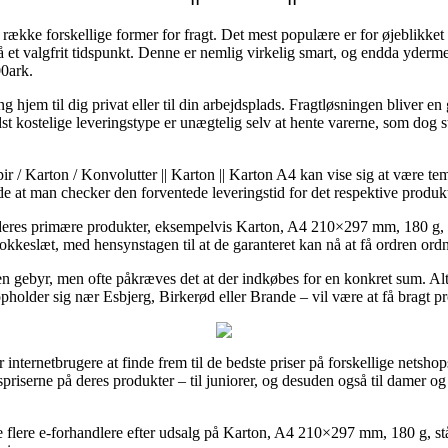
 række forskellige former for fragt. Det mest populære er for øjeblikket 
r på et valgfrit tidspunkt. Denne er nemlig virkelig smart, og endda yderm
0ark.
ng hjem til dig privat eller til din arbejdsplads. Fragtløsningen bliver 
 kostelige leveringstype er unægtelig selv at hente varerne, som dog st
ir / Karton / Konvolutter || Karton || Karton A4 kan vise sig at være te
de at man checker den forventede leveringstid for det respektive produk
å deres primære produkter, eksempelvis Karton, A4 210×297 mm, 180 g, s
klokkeslæt, med hensynstagen til at de garanteret kan nå at få ordren ordn
 gebyr, men ofte påkræves det at der indkøbes for en konkret sum. Alter
older sig nær Esbjerg, Birkerød eller Brande – vil være at få bragt pro
internetbrugere at finde frem til de bedste priser på forskellige netsho
lgspriserne på deres produkter – til juniorer, og desuden også til damer 
 flere e-forhandlere efter udsalg på Karton, A4 210×297 mm, 180 g, stå