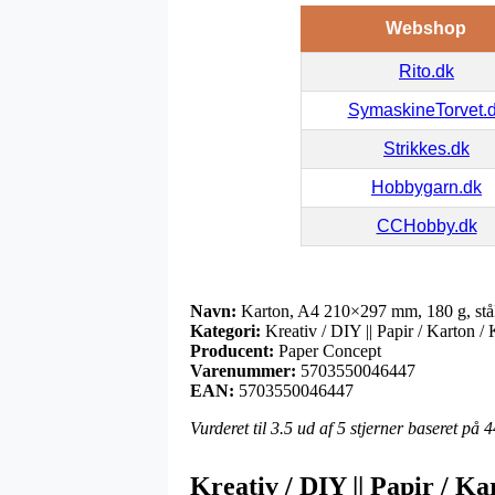
Webshop
Rito.dk
SymaskineTorvet.
Strikkes.dk
Hobbygarn.dk
CCHobby.dk
Navn:
Karton, A4 210×297 mm, 180 g, stål
Kategori:
Kreativ / DIY || Papir / Karton / 
Producent:
Paper Concept
Varenummer:
5703550046447
EAN:
5703550046447
Vurderet til
3.5
ud af 5 stjerner baseret på
4
Kreativ / DIY || Papir / K