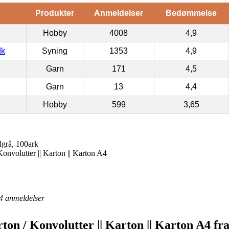
Produkter
Anmeldelser
Bedømmelse
Hobby
4008
4,9
dk
Syning
1353
4,9
Garn
171
4,5
Garn
13
4,4
Hobby
599
3,65
grå, 100ark
Konvolutter || Karton || Karton A4
4
anmeldelser
arton / Konvolutter || Karton || Karton A4 f