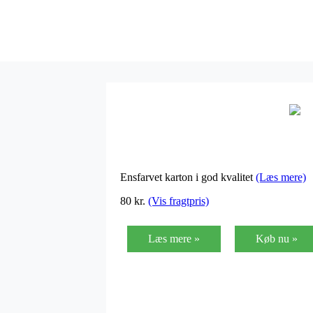
Ensfarvet karton i god kvalitet
(Læs mere)
80
kr.
(Vis fragtpris)
Læs mere »
Køb nu »