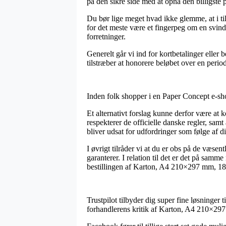
på den sikre side med at opnå den billigste p
Du bør lige meget hvad ikke glemme, at i ti
for det meste være et fingerpeg om en svind
forretninger.
Generelt går vi ind for kortbetalinger eller
tilstræber at honorere beløbet over en perio
Inden folk shopper i en Paper Concept e-sh
Et alternativt forslag kunne derfor være at 
respekterer de officielle danske regler, samt 
bliver udsat for udfordringer som følge af di
I øvrigt tilråder vi at du er obs på de væsen
garanterer. I relation til det er det på sam
bestillingen af Karton, A4 210×297 mm, 180 
Trustpilot tilbyder dig super fine løsninger t
forhandlerens kritik af Karton, A4 210×297 