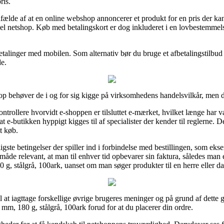
ris.
lfælde af at en online webshop annoncerer et produkt for en pris der ka
el netshop. Køb med betalingskort er dog inkluderet i en lovbestemmels
 betalinger med mobilen. Som alternativ bør du bruge et afbetalingstilbud
de.
op behøver de i og for sig kigge på virksomhedens handelsvilkår, men d
kontrollere hvorvidt e-shoppen er tilsluttet e-mærket, hvilket længe har 
at e-butikken hyppigt kigges til af specialister der kender til reglerne. D
t køb.
tligste betingelser der spiller ind i forbindelse med bestillingen, som e
me måde relevant, at man til enhver tid opbevarer sin faktura, således 
g, stålgrå, 100ark, uanset om man søger produkter til en herre eller d
il at iagttage forskellige øvrige brugeres meninger og på grund af dette gå
mm, 180 g, stålgrå, 100ark forud for at du placerer din ordre.