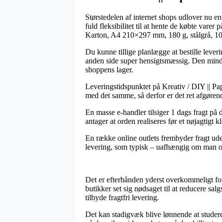
Størstedelen af internet shops udlover nu en
fuld fleksibilitet til at hente de købte vare
Karton, A4 210×297 mm, 180 g, stålgrå, 10
Du kunne tillige planlægge at bestille leveri
anden side super hensigtsmæssig. Den mindst
shoppens lager.
Leveringstidspunktet på Kreativ / DIY || Pap
med det samme, så derfor er det ret afgøren
En masse e-handler tilsiger 1 dags fragt p
antager at orden realiseres før et nøjagtigt 
En række online outlets frembyder fragt uden
levering, som typisk – uafhængig om man oph
Det er efterhånden yderst overkommeligt for 
butikker set sig nødsaget til at reducere sa
tilbyde fragtfri levering.
Det kan stadigvæk blive lønnende at studere