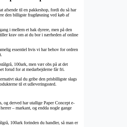
at afsende til en pakkeshop, fordi du så har
ere den billigste fragtløsning ved køb af
en gang i mellem et hak dyrere, men på den
iller krav om at du bor i nærheden af online
mmelig essentiel hvis vi har behov for ordren
t.
tålgrå, 100ark, men vær obs på at det
et forud for at medarbejderne får fri.
nativt skal du gribe den prisbilligste slags
dukterne til et udleveringssted.
ps, og derved har utallige Paper Concept e-
og herrer – markant, og endda nogle gange
lgrå, 100ark forinden du handler, så man er