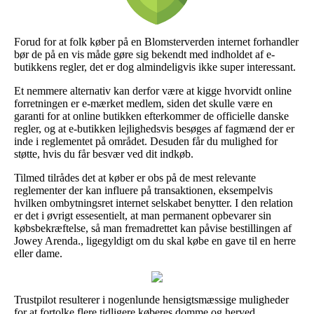
Forud for at folk køber på en Blomsterverden internet forhandler
bør de på en vis måde gøre sig bekendt med indholdet af e-
butikkens regler, det er dog almindeligvis ikke super interessant.
Et nemmere alternativ kan derfor være at kigge hvorvidt online
forretningen er e-mærket medlem, siden det skulle være en
garanti for at online butikken efterkommer de officielle danske
regler, og at e-butikken lejlighedsvis besøges af fagmænd der er
inde i reglementet på området. Desuden får du mulighed for
støtte, hvis du får besvær ved dit indkøb.
Tilmed tilrådes det at køber er obs på de mest relevante
reglementer der kan influere på transaktionen, eksempelvis
hvilken ombytningsret internet selskabet benytter. I den relation
er det i øvrigt essesentielt, at man permanent opbevarer sin
købsbekræftelse, så man fremadrettet kan påvise bestillingen af
Jowey Arenda., ligegyldigt om du skal købe en gave til en herre
eller dame.
Trustpilot resulterer i nogenlunde hensigtsmæssige muligheder
for at fortolke flere tidligere køberes domme og herved