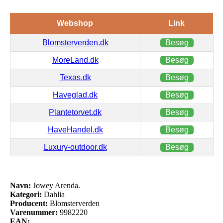
Webshop
Link
Blomsterverden.dk
Besøg
MoreLand.dk
Besøg
Texas.dk
Besøg
Haveglad.dk
Besøg
Plantetorvet.dk
Besøg
HaveHandel.dk
Besøg
Luxury-outdoor.dk
Besøg
Navn:
Jowey Arenda.
Kategori:
Dahlia
Producent:
Blomsterverden
Varenummer:
9982220
EAN: