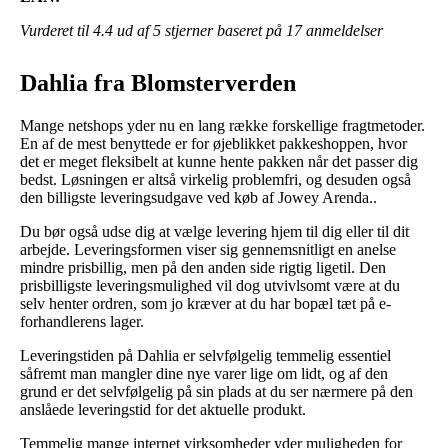
Vurderet til
4.4
ud af 5 stjerner baseret på
17
anmeldelser
Dahlia fra Blomsterverden
Mange netshops yder nu en lang række forskellige fragtmetoder.
En af de mest benyttede er for øjeblikket pakkeshoppen, hvor
det er meget fleksibelt at kunne hente pakken når det passer dig
bedst. Løsningen er altså virkelig problemfri, og desuden også
den billigste leveringsudgave ved køb af Jowey Arenda..
Du bør også udse dig at vælge levering hjem til dig eller til dit
arbejde. Leveringsformen viser sig gennemsnitligt en anelse
mindre prisbillig, men på den anden side rigtig ligetil. Den
prisbilligste leveringsmulighed vil dog utvivlsomt være at du
selv henter ordren, som jo kræver at du har bopæl tæt på e-
forhandlerens lager.
Leveringstiden på Dahlia er selvfølgelig temmelig essentiel
såfremt man mangler dine nye varer lige om lidt, og af den
grund er det selvfølgelig på sin plads at du ser nærmere på den
anslåede leveringstid for det aktuelle produkt.
Temmelig mange internet virksomheder yder muligheden for