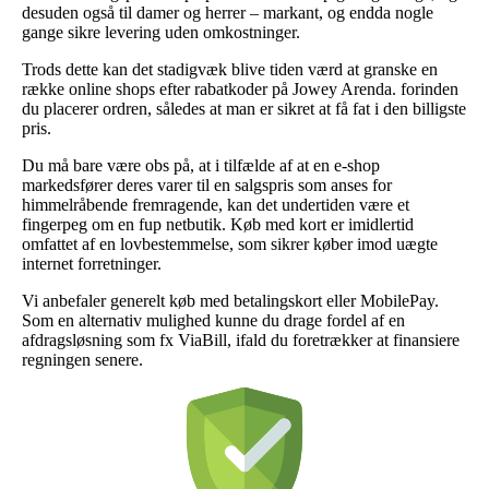
desuden også til damer og herrer – markant, og endda nogle
gange sikre levering uden omkostninger.
Trods dette kan det stadigvæk blive tiden værd at granske en
række online shops efter rabatkoder på Jowey Arenda. forinden
du placerer ordren, således at man er sikret at få fat i den billigste
pris.
Du må bare være obs på, at i tilfælde af at en e-shop
markedsfører deres varer til en salgspris som anses for
himmelråbende fremragende, kan det undertiden være et
fingerpeg om en fup netbutik. Køb med kort er imidlertid
omfattet af en lovbestemmelse, som sikrer køber imod uægte
internet forretninger.
Vi anbefaler generelt køb med betalingskort eller MobilePay.
Som en alternativ mulighed kunne du drage fordel af en
afdragsløsning som fx ViaBill, ifald du foretrækker at finansiere
regningen senere.