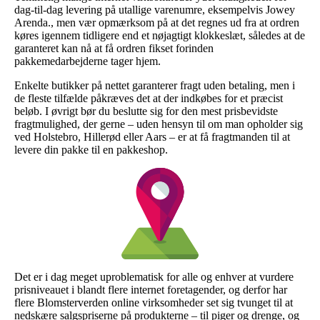
dag-til-dag levering på utallige varenumre, eksempelvis Jowey
Arenda., men vær opmærksom på at det regnes ud fra at ordren
køres igennem tidligere end et nøjagtigt klokkeslæt, således at de
garanteret kan nå at få ordren fikset forinden
pakkemedarbejderne tager hjem.
Enkelte butikker på nettet garanterer fragt uden betaling, men i
de fleste tilfælde påkræves det at der indkøbes for et præcist
beløb. I øvrigt bør du beslutte sig for den mest prisbevidste
fragtmulighed, der gerne – uden hensyn til om man opholder sig
ved Holstebro, Hillerød eller Aars – er at få fragtmanden til at
levere din pakke til en pakkeshop.
Det er i dag meget uproblematisk for alle og enhver at vurdere
prisniveauet i blandt flere internet foretagender, og derfor har
flere Blomsterverden online virksomheder set sig tvunget til at
nedskære salgspriserne på produkterne – til piger og drenge, og