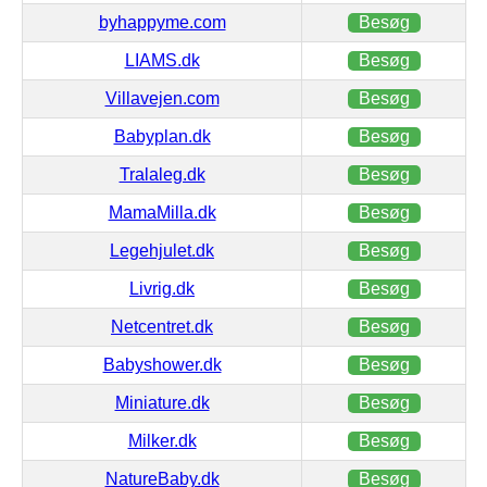
byhappyme.com
Besøg
LIAMS.dk
Besøg
Villavejen.com
Besøg
Babyplan.dk
Besøg
Tralaleg.dk
Besøg
MamaMilla.dk
Besøg
Legehjulet.dk
Besøg
Livrig.dk
Besøg
Netcentret.dk
Besøg
Babyshower.dk
Besøg
Miniature.dk
Besøg
Milker.dk
Besøg
NatureBaby.dk
Besøg