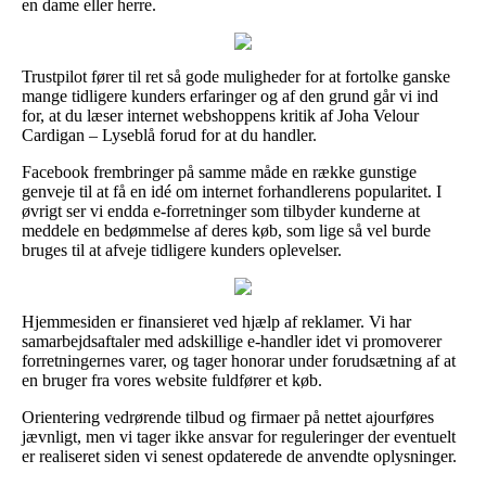
en dame eller herre.
Trustpilot fører til ret så gode muligheder for at fortolke ganske
mange tidligere kunders erfaringer og af den grund går vi ind
for, at du læser internet webshoppens kritik af Joha Velour
Cardigan – Lyseblå forud for at du handler.
Facebook frembringer på samme måde en række gunstige
genveje til at få en idé om internet forhandlerens popularitet. I
øvrigt ser vi endda e-forretninger som tilbyder kunderne at
meddele en bedømmelse af deres køb, som lige så vel burde
bruges til at afveje tidligere kunders oplevelser.
Hjemmesiden er finansieret ved hjælp af reklamer. Vi har
samarbejdsaftaler med adskillige e-handler idet vi promoverer
forretningernes varer, og tager honorar under forudsætning af at
en bruger fra vores website fuldfører et køb.
Orientering vedrørende tilbud og firmaer på nettet ajourføres
jævnligt, men vi tager ikke ansvar for reguleringer der eventuelt
er realiseret siden vi senest opdaterede de anvendte oplysninger.