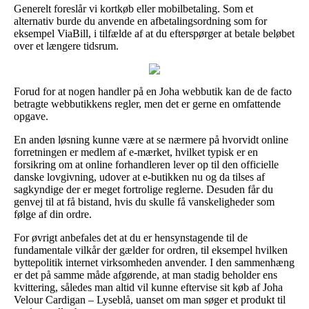
Generelt foreslår vi kortkøb eller mobilbetaling. Som et
alternativ burde du anvende en afbetalingsordning som for
eksempel ViaBill, i tilfælde af at du efterspørger at betale beløbet
over et længere tidsrum.
Forud for at nogen handler på en Joha webbutik kan de de facto
betragte webbutikkens regler, men det er gerne en omfattende
opgave.
En anden løsning kunne være at se nærmere på hvorvidt online
forretningen er medlem af e-mærket, hvilket typisk er en
forsikring om at online forhandleren lever op til den officielle
danske lovgivning, udover at e-butikken nu og da tilses af
sagkyndige der er meget fortrolige reglerne. Desuden får du
genvej til at få bistand, hvis du skulle få vanskeligheder som
følge af din ordre.
For øvrigt anbefales det at du er hensynstagende til de
fundamentale vilkår der gælder for ordren, til eksempel hvilken
byttepolitik internet virksomheden anvender. I den sammenhæng
er det på samme måde afgørende, at man stadig beholder ens
kvittering, således man altid vil kunne eftervise sit køb af Joha
Velour Cardigan – Lyseblå, uanset om man søger et produkt til