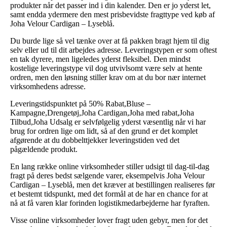
produkter når det passer ind i din kalender. Den er jo yderst let,
samt endda ydermere den mest prisbevidste fragttype ved køb af
Joha Velour Cardigan – Lyseblå.
Du burde lige så vel tænke over at få pakken bragt hjem til dig
selv eller ud til dit arbejdes adresse. Leveringstypen er som oftest
en tak dyrere, men ligeledes yderst fleksibel. Den mindst
kostelige leveringstype vil dog utvivlsomt være selv at hente
ordren, men den løsning stiller krav om at du bor nær internet
virksomhedens adresse.
Leveringstidspunktet på 50% Rabat,Bluse –
Kampagne,Drengetøj,Joha Cardigan,Joha med rabat,Joha
Tilbud,Joha Udsalg er selvfølgelig yderst væsentlig når vi har
brug for ordren lige om lidt, så af den grund er det komplet
afgørende at du dobbelttjekker leveringstiden ved det
pågældende produkt.
En lang række online virksomheder stiller udsigt til dag-til-dag
fragt på deres bedst sælgende varer, eksempelvis Joha Velour
Cardigan – Lyseblå, men det kræver at bestillingen realiseres før
et bestemt tidspunkt, med det formål at de har en chance for at
nå at få varen klar forinden logistikmedarbejderne har fyraften.
Visse online virksomheder lover fragt uden gebyr, men for det