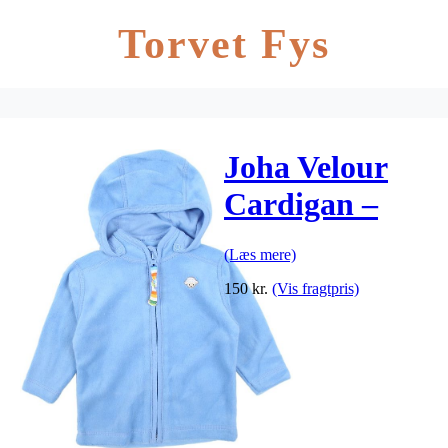
Torvet Fys
Joha Velour
Cardigan –
Lyseblå
(Læs mere)
150
kr.
(Vis fragtpris)