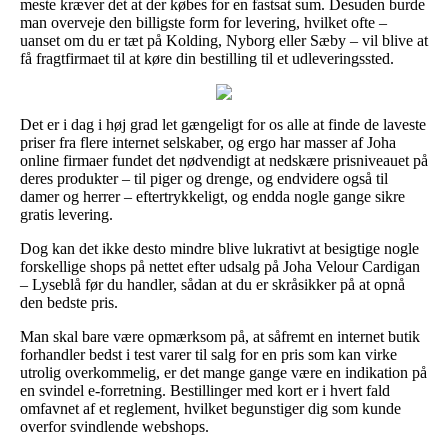
meste kræver det at der købes for en fastsat sum. Desuden burde
man overveje den billigste form for levering, hvilket ofte –
uanset om du er tæt på Kolding, Nyborg eller Sæby – vil blive at
få fragtfirmaet til at køre din bestilling til et udleveringssted.
Det er i dag i høj grad let gængeligt for os alle at finde de laveste
priser fra flere internet selskaber, og ergo har masser af Joha
online firmaer fundet det nødvendigt at nedskære prisniveauet på
deres produkter – til piger og drenge, og endvidere også til
damer og herrer – eftertrykkeligt, og endda nogle gange sikre
gratis levering.
Dog kan det ikke desto mindre blive lukrativt at besigtige nogle
forskellige shops på nettet efter udsalg på Joha Velour Cardigan
– Lyseblå før du handler, sådan at du er skråsikker på at opnå
den bedste pris.
Man skal bare være opmærksom på, at såfremt en internet butik
forhandler bedst i test varer til salg for en pris som kan virke
utrolig overkommelig, er det mange gange være en indikation på
en svindel e-forretning. Bestillinger med kort er i hvert fald
omfavnet af et reglement, hvilket begunstiger dig som kunde
overfor svindlende webshops.