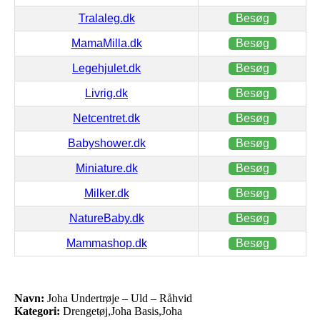
Tralaleg.dk
Besøg
MamaMilla.dk
Besøg
Legehjulet.dk
Besøg
Livrig.dk
Besøg
Netcentret.dk
Besøg
Babyshower.dk
Besøg
Miniature.dk
Besøg
Milker.dk
Besøg
NatureBaby.dk
Besøg
Mammashop.dk
Besøg
Navn:
Joha Undertrøje – Uld – Råhvid
Kategori:
Drengetøj,Joha Basis,Joha