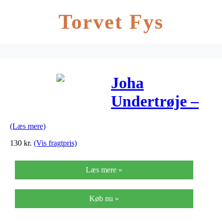
Torvet Fys
Joha
Undertrøje –
Uld – Råhvid
(Læs mere)
130
kr.
(Vis fragtpris)
Læs mere »
Køb nu »