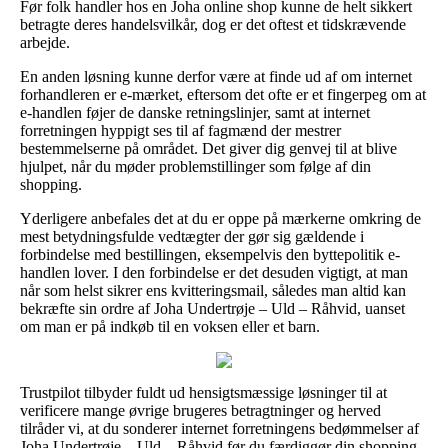
Før folk handler hos en Joha online shop kunne de helt sikkert
betragte deres handelsvilkår, dog er det oftest et tidskrævende
arbejde.
En anden løsning kunne derfor være at finde ud af om internet
forhandleren er e-mærket, eftersom det ofte er et fingerpeg om at
e-handlen føjer de danske retningslinjer, samt at internet
forretningen hyppigt ses til af fagmænd der mestrer
bestemmelserne på området. Det giver dig genvej til at blive
hjulpet, når du møder problemstillinger som følge af din
shopping.
Yderligere anbefales det at du er oppe på mærkerne omkring de
mest betydningsfulde vedtægter der gør sig gældende i
forbindelse med bestillingen, eksempelvis den byttepolitik e-
handlen lover. I den forbindelse er det desuden vigtigt, at man
når som helst sikrer ens kvitteringsmail, således man altid kan
bekræfte sin ordre af Joha Undertrøje – Uld – Råhvid, uanset
om man er på indkøb til en voksen eller et barn.
Trustpilot tilbyder fuldt ud hensigtsmæssige løsninger til at
verificere mange øvrige brugeres betragtninger og herved
tilråder vi, at du sonderer internet forretningens bedømmelser af
Joha Undertrøje – Uld – Råhvid før du færdiggør din shopping.