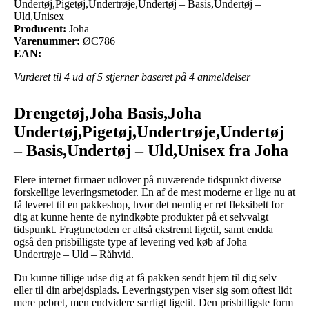
Undertøj,Pigetøj,Undertrøje,Undertøj – Basis,Undertøj –
Uld,Unisex
Producent:
Joha
Varenummer:
ØC786
EAN:
Vurderet til
4
ud af 5 stjerner baseret på
4
anmeldelser
Drengetøj,Joha Basis,Joha
Undertøj,Pigetøj,Undertrøje,Undertøj
– Basis,Undertøj – Uld,Unisex fra Joha
Flere internet firmaer udlover på nuværende tidspunkt diverse
forskellige leveringsmetoder. En af de mest moderne er lige nu at
få leveret til en pakkeshop, hvor det nemlig er ret fleksibelt for
dig at kunne hente de nyindkøbte produkter på et selvvalgt
tidspunkt. Fragtmetoden er altså ekstremt ligetil, samt endda
også den prisbilligste type af levering ved køb af Joha
Undertrøje – Uld – Råhvid.
Du kunne tillige udse dig at få pakken sendt hjem til dig selv
eller til din arbejdsplads. Leveringstypen viser sig som oftest lidt
mere pebret, men endvidere særligt ligetil. Den prisbilligste form