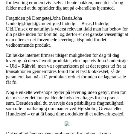
for levering er uden tvivl selv at hente pakken, men det står og
falder med at du opholder dig tæt på e-handlens hjemsted.
Fragttiden på Drengetøj,Joha Basis,Joha
Undertøj,Pigetøj,Undertrøje,Undertøj – Basis,Undertøj –
Uld,Unisex er naturligvis yderst relevant ifald man har behov for
din pakke inden for kort tid, og derfor er det ganske væsentligt at
man efterser det forventede leveringstidspunkt for det
vedkommende produkt.
En række internet firmaer tilsiger muligheden for dag-til-dag
levering på deres favorit produkter, eksempelvis Joha Undertrøje
– Uld – Råhvid, men vær opmærksom på at det regnes ud fra at
transaktionen gennemføres forud for et fast klokkeslæt, så de
garanteret kan nå at få produktet ordnet forinden de lageransatte
får fri.
Nogle enkelte webshops byder på levering uden gebyr, men for
det meste er det kun gældende hvis der aftages for en præcis
sum. Desuden skal du overveje den prisbilligste fragtmulighed,
som ofte – uafhængig om man er ved Hørsholm, Grenaa eller
Hundested – er at få bragt dine produkter til et udleveringssted.
Det er efterhånden meget problemfrit for købere at søge