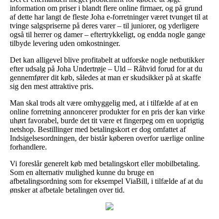
information om priser i blandt flere online firmaer, og på grund
af dette har langt de fleste Joha e-forretninger været tvunget til at
tvinge salgspriserne på deres varer – til juniorer, og yderligere
også til herrer og damer – eftertrykkeligt, og endda nogle gange
tilbyde levering uden omkostninger.
Det kan alligevel blive profitabelt at udforske nogle netbutikker
efter udsalg på Joha Undertrøje – Uld – Råhvid forud for at du
gennemfører dit køb, således at man er skudsikker på at skaffe
sig den mest attraktive pris.
Man skal trods alt være omhyggelig med, at i tilfælde af at en
online forretning annoncerer produkter for en pris der kan virke
uhørt favorabel, burde det tit være et fingerpeg om en uoprigtig
netshop. Bestillinger med betalingskort er dog omfattet af
Indsigelsesordningen, der bistår køberen overfor uærlige online
forhandlere.
Vi foreslår generelt køb med betalingskort eller mobilbetaling.
Som en alternativ mulighed kunne du bruge en
afbetalingsordning som for eksempel ViaBill, i tilfælde af at du
ønsker at afbetale betalingen over tid.