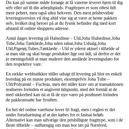
Du kan på samme måde forsøge at få varerne leveret hjem til dig
selv eller ud til din arbejdsplads. Fragttypen er som oftest lidt
mere pebret, men også ultra bekvem. Den mest prisbevidste
leveringsversion vil dog altid vise sig at være at hente pakken
selv, hvilket dog beroer på at du fysisk befinder dig med kort
afstand til online shoppens adresse.
Antal dages levering på Halsedisse – Uld,Joha Halsedisse,Joha
Tube,Joha Tørklæde,Joha uden rabat,Joha Udsalg,Joha
Uld,Pigetøj,Tubes,Tørklæde – Uld er yderst aktuel i tilfælde af
at man står og skal bruge produktet lige om lidt, så derfor er det
jo meningsfuldt at man studerer den anslåede leveringsdato for
den respektive vare.
En række webbutikker stiller udsigt til levering på blot en enkelt
hverdag på en masse produkter, eksempelvis Joha Tube –
Uld/Polyamid – Fuchsia, men det stiller krav om at transaktionen
realiseres forinden et angivent tidspunkt, med det formål at de
med sikkerhed kan nå at få de nye varer på posthuset forinden
de pakkeansatte har fyraften.
En hel del online varehuse lover fri fragt, men i reglen er det
under forudsætning af at der købes for et fastsat beløb.
Alternativt kan man udvælge den prisbilligste fragttype, som i de
fleste tilfælde – uafhængig om man bor tæt på Næstved,