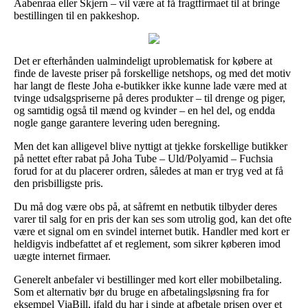
Aabenraa eller Skjern – vil være at få fragtfirmaet til at bringe
bestillingen til en pakkeshop.
Det er efterhånden ualmindeligt uproblematisk for købere at
finde de laveste priser på forskellige netshops, og med det motiv
har langt de fleste Joha e-butikker ikke kunne lade være med at
tvinge udsalgspriserne på deres produkter – til drenge og piger,
og samtidig også til mænd og kvinder – en hel del, og endda
nogle gange garantere levering uden beregning.
Men det kan alligevel blive nyttigt at tjekke forskellige butikker
på nettet efter rabat på Joha Tube – Uld/Polyamid – Fuchsia
forud for at du placerer ordren, således at man er tryg ved at få
den prisbilligste pris.
Du må dog være obs på, at såfremt en netbutik tilbyder deres
varer til salg for en pris der kan ses som utrolig god, kan det ofte
være et signal om en svindel internet butik. Handler med kort er
heldigvis indbefattet af et reglement, som sikrer køberen imod
uægte internet firmaer.
Generelt anbefaler vi bestillinger med kort eller mobilbetaling.
Som et alternativ bør du bruge en afbetalingsløsning fra for
eksempel ViaBill, ifald du har i sinde at afbetale prisen over et