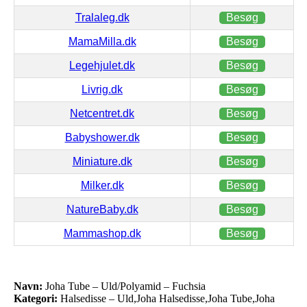
Tralaleg.dk
Besøg
MamaMilla.dk
Besøg
Legehjulet.dk
Besøg
Livrig.dk
Besøg
Netcentret.dk
Besøg
Babyshower.dk
Besøg
Miniature.dk
Besøg
Milker.dk
Besøg
NatureBaby.dk
Besøg
Mammashop.dk
Besøg
Navn:
Joha Tube – Uld/Polyamid – Fuchsia
Kategori:
Halsedisse – Uld,Joha Halsedisse,Joha Tube,Joha