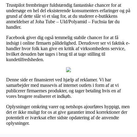
Trustpilot frembringer fuldstændig fantastiske chancer for at
undersøge en hel del eksisterende konsumenters erfaringer og på
grund af dette slår vi et slag for, at du studerer e-butikkens
anmeldelser af Joha Tube – Uld/Polyamid – Fuchsia før du
handler.
Facebook giver dig også temmelig stabile chancer for at få
indsigt i online firmaets pålidelighed. Derudover ser vi faktisk e-
handler hvor folk kan give en kritik af virksomhedens service,
hvilket desuden bør tages i brug til at tage stilling til
kundetilfredsheden.
Denne side er finansieret ved hjælp af reklamer. Vi har
samarbejder med massevis af internet outlets i form af at vi
publicerer firmaernes produkter, og tager betaling hvis en af
vores brugere realiserer et indkøb.
Oplysninger omkring varer og netshops ajourføres hyppigt, men
det er ikke muligt for os at give garantier imod korrektioner der
potentielt er iværksat efter sidste opdatering af de anvendte
oplysninger.