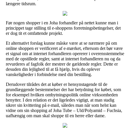
længere tidsrum.
Før nogen shopper i en Joha forhandler på nettet kunne man i
princippet tage stilling til e-shoppens forretningsbetingelser, det
er dog tit et omfattende projekt.
Et alternativt forslag kunne måske være at se nærmere på om
online shoppen er verificeret af e-mærket, eftersom det bør være
et signal om at internet forhandleren opererer i overensstemmelse
med de opstillede regler, samt at internet forhandleren nu og da
revurderes af fagfolk der mestrer de gældende regler. Dette er
desuden din lejlighed til at få hjælp, hvis du oplever
vanskeligheder i forbindelse med din bestilling.
Derudover tilrådes det at køber er hensynstagende til de
grundlæggende bestemmelser der har betydning for købet, som
for eksempel hvilken ombytningspolitik online virksomheden
benytter. I den relation er det ligeledes vigtigt, at man stadig
sikrer sin kvittering på e-mail, således man når som helst kan
vidne om sin shopping af Joha Tube – Uld/Polyamid – Fuchsia,
uafhængig om man skal shoppe til en herre eller dame.