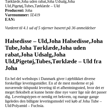
Tørklæde,Joha uden rabat,Joha Udsalg,Joha
Uld,Pigetøj,Tubes,Tørklæde – Uld
Producent:
Joha
Varenummer:
JZ419
EAN:
Vurderet til
4.1
ud af 5 stjerner baseret på
36
anmeldelser
Halsedisse – Uld,Joha Halsedisse,Joha
Tube,Joha Tørklæde,Joha uden
rabat,Joha Udsalg,Joha
Uld,Pigetøj,Tubes,Tørklæde – Uld fra
Joha
En hel del webshops i Danmark giver i øjeblikket diverse
forskellige leveringsmidler. En af de mest moderne er på
nuværende tidspunkt levering til et afhentningssted, hvor det er
meget fleksibelt at kunne hente dine nye varer lige når det passer
dig. Leveringstypen er nemlig ret bekvem, og mange gange
ligeledes den billigste leveringsmodel ved køb af Joha Tube –
Uld/Polyamid – Fuchsia.