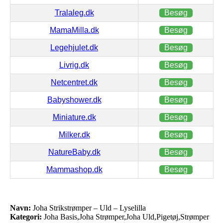
Tralaleg.dk
Besøg
MamaMilla.dk
Besøg
Legehjulet.dk
Besøg
Livrig.dk
Besøg
Netcentret.dk
Besøg
Babyshower.dk
Besøg
Miniature.dk
Besøg
Milker.dk
Besøg
NatureBaby.dk
Besøg
Mammashop.dk
Besøg
Navn:
Joha Strikstrømper – Uld – Lyselilla
Kategori:
Joha Basis,Joha Strømper,Joha Uld,Pigetøj,Strømper