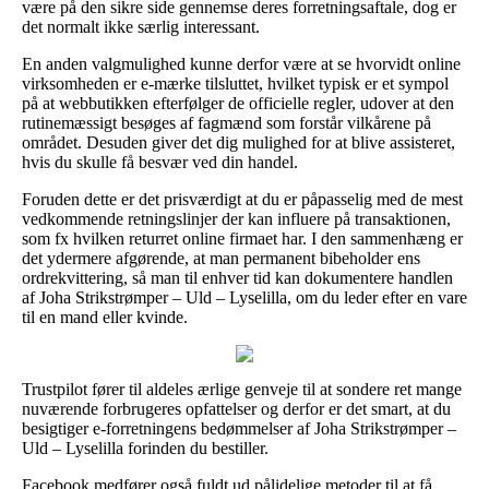
være på den sikre side gennemse deres forretningsaftale, dog er
det normalt ikke særlig interessant.
En anden valgmulighed kunne derfor være at se hvorvidt online
virksomheden er e-mærke tilsluttet, hvilket typisk er et sympol
på at webbutikken efterfølger de officielle regler, udover at den
rutinemæssigt besøges af fagmænd som forstår vilkårene på
området. Desuden giver det dig mulighed for at blive assisteret,
hvis du skulle få besvær ved din handel.
Foruden dette er det prisværdigt at du er påpasselig med de mest
vedkommende retningslinjer der kan influere på transaktionen,
som fx hvilken returret online firmaet har. I den sammenhæng er
det ydermere afgørende, at man permanent bibeholder ens
ordrekvittering, så man til enhver tid kan dokumentere handlen
af Joha Strikstrømper – Uld – Lyselilla, om du leder efter en vare
til en mand eller kvinde.
Trustpilot fører til aldeles ærlige genveje til at sondere ret mange
nuværende forbrugeres opfattelser og derfor er det smart, at du
besigtiger e-forretningens bedømmelser af Joha Strikstrømper –
Uld – Lyselilla forinden du bestiller.
Facebook medfører også fuldt ud pålidelige metoder til at få