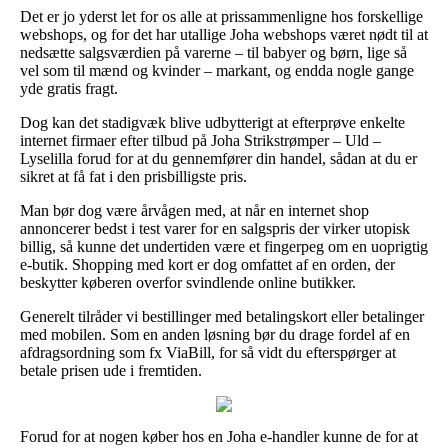
Det er jo yderst let for os alle at prissammenligne hos forskellige
webshops, og for det har utallige Joha webshops været nødt til at
nedsætte salgsværdien på varerne – til babyer og børn, lige så
vel som til mænd og kvinder – markant, og endda nogle gange
yde gratis fragt.
Dog kan det stadigvæk blive udbytterigt at efterprøve enkelte
internet firmaer efter tilbud på Joha Strikstrømper – Uld –
Lyselilla forud for at du gennemfører din handel, sådan at du er
sikret at få fat i den prisbilligste pris.
Man bør dog være årvågen med, at når en internet shop
annoncerer bedst i test varer for en salgspris der virker utopisk
billig, så kunne det undertiden være et fingerpeg om en uoprigtig
e-butik. Shopping med kort er dog omfattet af en orden, der
beskytter køberen overfor svindlende online butikker.
Generelt tilråder vi bestillinger med betalingskort eller betalinger
med mobilen. Som en anden løsning bør du drage fordel af en
afdragsordning som fx ViaBill, for så vidt du efterspørger at
betale prisen ude i fremtiden.
Forud for at nogen køber hos en Joha e-handler kunne de for at