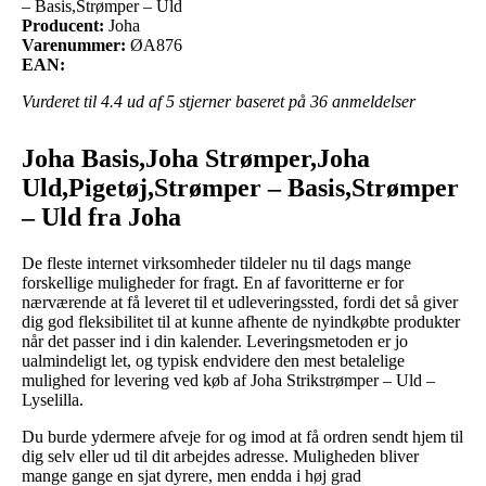
– Basis,Strømper – Uld
Producent:
Joha
Varenummer:
ØA876
EAN:
Vurderet til
4.4
ud af 5 stjerner baseret på
36
anmeldelser
Joha Basis,Joha Strømper,Joha
Uld,Pigetøj,Strømper – Basis,Strømper
– Uld fra Joha
De fleste internet virksomheder tildeler nu til dags mange
forskellige muligheder for fragt. En af favoritterne er for
nærværende at få leveret til et udleveringssted, fordi det så giver
dig god fleksibilitet til at kunne afhente de nyindkøbte produkter
når det passer ind i din kalender. Leveringsmetoden er jo
ualmindeligt let, og typisk endvidere den mest betalelige
mulighed for levering ved køb af Joha Strikstrømper – Uld –
Lyselilla.
Du burde ydermere afveje for og imod at få ordren sendt hjem til
dig selv eller ud til dit arbejdes adresse. Muligheden bliver
mange gange en sjat dyrere, men endda i høj grad