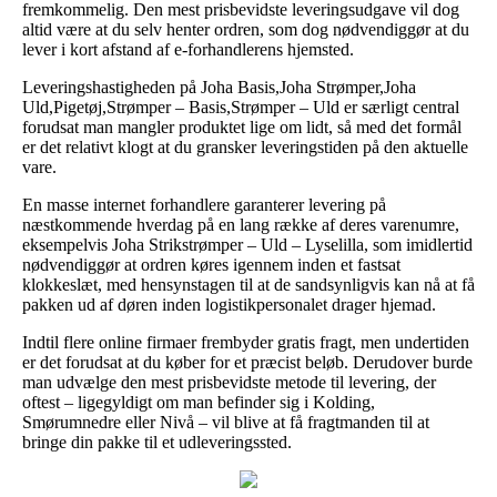
fremkommelig. Den mest prisbevidste leveringsudgave vil dog
altid være at du selv henter ordren, som dog nødvendiggør at du
lever i kort afstand af e-forhandlerens hjemsted.
Leveringshastigheden på Joha Basis,Joha Strømper,Joha
Uld,Pigetøj,Strømper – Basis,Strømper – Uld er særligt central
forudsat man mangler produktet lige om lidt, så med det formål
er det relativt klogt at du gransker leveringstiden på den aktuelle
vare.
En masse internet forhandlere garanterer levering på
næstkommende hverdag på en lang række af deres varenumre,
eksempelvis Joha Strikstrømper – Uld – Lyselilla, som imidlertid
nødvendiggør at ordren køres igennem inden et fastsat
klokkeslæt, med hensynstagen til at de sandsynligvis kan nå at få
pakken ud af døren inden logistikpersonalet drager hjemad.
Indtil flere online firmaer frembyder gratis fragt, men undertiden
er det forudsat at du køber for et præcist beløb. Derudover burde
man udvælge den mest prisbevidste metode til levering, der
oftest – ligegyldigt om man befinder sig i Kolding,
Smørumnedre eller Nivå – vil blive at få fragtmanden til at
bringe din pakke til et udleveringssted.