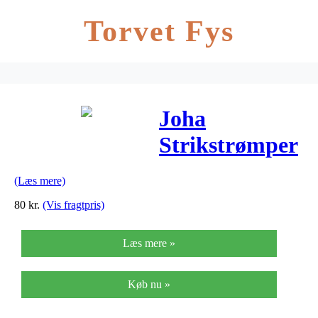
Torvet Fys
Joha
Strikstrømper
– Uld –
(Læs mere)
Lyselilla
80
kr.
(Vis fragtpris)
Læs mere »
Køb nu »