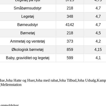
Småbørnsudstyr
218
4,7
Legetøj
348
4,7
Børneudstyr
4142
4,7
Børnetøj
218
4,5
Ammetøj og ventetøj
373
4,2
Økologisk børnetøj
859
4,15
Baby, graviditet og legetøj
599
4,1
ue,Joha Hatte og Huer,Joha med rabat,Joha Tilbud,Joha Udsalg,Kamp
_Mellemstation
anmeldelser