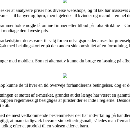
esker at analysere priser hos diverse webshops, og til tak har massevis 
varer – til babyer og børn, men ligeledes til kvinder og mænd – en hel d
t sammenholde nogle få online firmaer efter tilbud på Joha Strikhue – 
 at modtage den laveste pris.
arkedsfører deres varer til salg for en udsalgspris der anses for grænse
Køb med betalingskort er på den anden side omsluttet af en forordning,
linger med mobilen. Som et alternativ kunne du bruge en løsning på afbeta
 kunne de til hver en tid overveje forhandlerens betingelser, dog er det
etningen er støttet af e-mærket, grundet at det længe har været en garan
shoppen regelmæssigt besigtiges af jurister der er inde i reglerne. Desu
t køb.
 med de mest vedkommende bestemmelser der har indvirkning på handlen, 
 vigtigt, at man stadigvæk bevarer sin kvitteringsmail, således man frema
dkig efter et produkt til en voksen eller et barn.