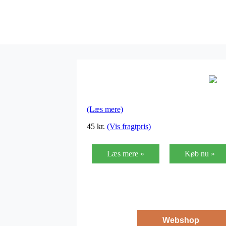
(Læs mere)
45
kr.
(Vis fragtpris)
Læs mere »
Køb nu »
Webshop