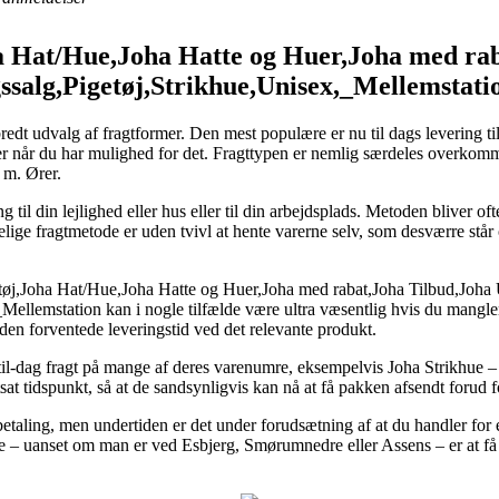
 Hat/Hue,Joha Hatte og Huer,Joha med rab
alg,Pigetøj,Strikhue,Unisex,_Mellemstatio
redt udvalg af fragtformer. Den mest populære er nu til dags levering ti
er når du har mulighed for det. Fragttypen er nemlig særdeles overkomm
 m. Ører.
til din lejlighed eller hus eller til din arbejdsplads. Metoden bliver of
elige fragtmetode er uden tvivl at hente varerne selv, som desværre står
tøj,Joha Hat/Hue,Joha Hatte og Huer,Joha med rabat,Joha Tilbud,Joh
ellemstation kan i nogle tilfælde være ultra væsentlig hvis du mangler
 den forventede leveringstid ved det relevante produkt.
-til-dag fragt på mange af deres varenumre, eksempelvis Joha Strikhue
astsat tidspunkt, så at de sandsynligvis kan nå at få pakken afsendt forud 
betaling, men undertiden er det under forudsætning af at du handler for 
ne – uanset om man er ved Esbjerg, Smørumnedre eller Assens – er at få f