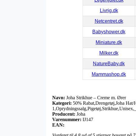
Livrig.dk
Netcentret.dk
Babyshower.dk
Miniature.dk
Milker.dk
NatureBaby.dk
Mammashop.dk
Navn:
Joha Strikhue – Creme m. Ører
Kategori:
50% Rabat,Drengetøj,Joha Hat/H
1,Oprydningssalg,Pigetøj,Strikhue,Unisex,
Producent:
Joha
Varenummer:
IJ147
EAN:
Vurderet til
4.8
ud af 5 stjerner baseret på
7