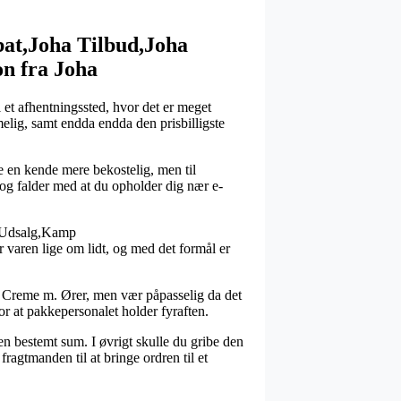
at,Joha Tilbud,Joha
n fra Joha
l et afhentningssted, hvor det er meget
elig, samt endda endda den prisbilligste
te en kende mere bekostelig, men til
 og falder med at du opholder dig nær e-
a Udsalg,Kamp
 varen lige om lidt, og med det formål er
 – Creme m. Ører, men vær påpasselig da det
for at pakkepersonalet holder fyraften.
en bestemt sum. I øvrigt skulle du gribe den
ragtmanden til at bringe ordren til et