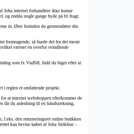
af Joha internet forhandlere ikke kunne
el, og endda nogle gange byde på fri fragt.
Creme m. Ører forinden du gennemfører din
løst fremragende, så burde det for det meste
 hvilket værner en overfor svindlende
ling som fx ViaBill, ifald du higer efter at
 i reglen et omfattende projekt.
ti for at internet webshoppen efterkommer de
den får du anledning til en håndsrækning,
f.eks. den returneringsret online butikken
drettet kan bevise købet af Joha Strikhue –