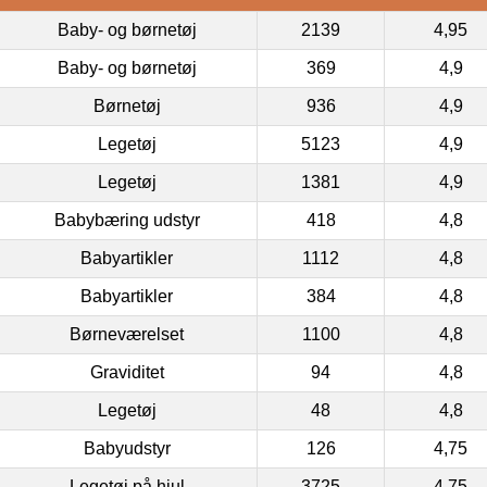
Baby- og børnetøj
2139
4,95
Baby- og børnetøj
369
4,9
Børnetøj
936
4,9
Legetøj
5123
4,9
Legetøj
1381
4,9
Babybæring udstyr
418
4,8
Babyartikler
1112
4,8
Babyartikler
384
4,8
Børneværelset
1100
4,8
Graviditet
94
4,8
Legetøj
48
4,8
Babyudstyr
126
4,75
Legetøj på hjul
3725
4,75