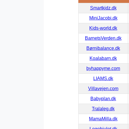
Smartkidz.dk
MiniJacobi.dk
Kids-world.dk
BarnetsVerden.dk
Børnibalance.dk
Koalabarn.dk
byhappyme.com
LIAMS.dk
Villavejen.com
Babyplan.dk
Tralaleg.dk
MamaMilla.dk
Legehjulet.dk