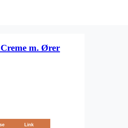
– Creme m. Ører
se
Link