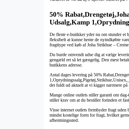
50% Rabat,Drengetøj,Joha
Udsalg,Kamp 1,Oprydningss
De fleste e-butikker yder nu om stunder et b
fleksibelt at kunne hente de nyindkøbte var
fragttype ved køb af Joha Strikhue – Creme
Du burde omvendt udse dig at vælge levering 
gengæld ret så let gængelig. Den mest betal
butikkens adresse.
Antal dages levering på 50% Rabat,Drenge
1,Oprydningssalg,Pigetøj,Strikhue,Unisex,_M
det fuldt ud aktuelt at vi kigger nærmere på
Mange online outlets stiller garanti om dag
stiller krav om at du bestiller forinden et f
Visse internet outlets frembyder fragt uden 
mindst kostelige form for fragt, hvilket ger
afhentningssted.