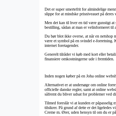
Det er super smertefrit for almindelige menn
slippe for at mindske prisniveauet på deres 
Men det kan til hver en tid være gunstigt a
bestilling, sådan at man er velinformeret til
Du bør blot ikke overse, at når en netshop m
være et symbol på en svindel e-forretning. 
internet foretagender.
Generelt tilråder vi køb med kort eller beta
finansiere omkostningerne ude i fremtiden.
Inden nogen køber på en Joha online webshop
Alternativet er at undersøge om online forr
officielle danske regler, samt at online web
såfremt du bliver udsat for problemer ved di
Tilmed foreslår vi at kunden er påpasselig
tilsikrer. På grund af dette er det ligeledes
Creme m. Ører, uden hensyn til om du er på u