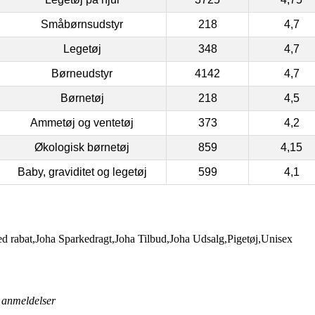
Småbørnsudstyr
218
4,7
Legetøj
348
4,7
Børneudstyr
4142
4,7
Børnetøj
218
4,5
Ammetøj og ventetøj
373
4,2
Økologisk børnetøj
859
4,15
Baby, graviditet og legetøj
599
4,1
d rabat,Joha Sparkedragt,Joha Tilbud,Joha Udsalg,Pigetøj,Unisex
anmeldelser