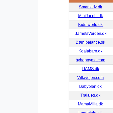
Smartkidz.dk
MiniJacobi.dk
Kids-world.dk
BarnetsVerden.dk
Børnibalance.dk
Koalabarn.dk
byhappyme.com
LIAMS.dk
Villavejen.com
Babyplan.dk
Tralaleg.dk
MamaMilla.dk
Legehjulet.dk