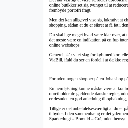
online butikker set sig tvunget til at reduce
frembyde portofri fragt.
Men det kan alligevel vise sig lukrativt at
shopping, sådan at du er sikret at få fat i de
Du skal lige meget hvad være klar over, at 
det meste være en indikation på en fup inte
online webshops.
Generelt slår vi et slag for køb med kort el
ViaBill, ifald du ser en fordel i at dække re
Forinden nogen shopper på en Joha shop på n
En nem løsning kunne måske være at kontrol
opretholder de gældende danske regler, udov
er desuden en god anledning til opbakning, 
Tillige er det anbefalelsesværdigt at du er 
tilbyder. I den sammenhæng er det ydermere 
Sparkedragt – Bomuld – Grå, uden hensyn ti