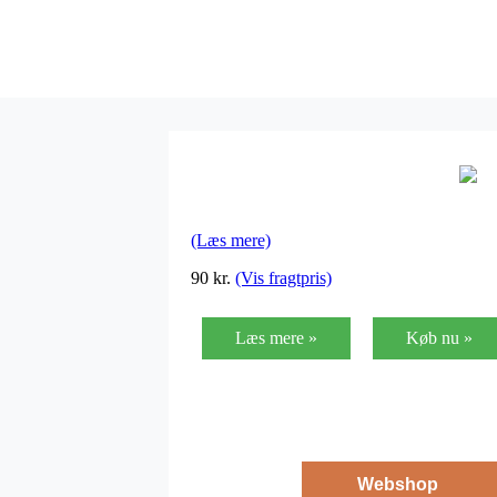
(Læs mere)
90
kr.
(Vis fragtpris)
Læs mere »
Køb nu »
Webshop