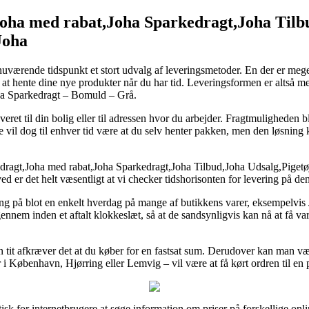
Joha med rabat,Joha Sparkedragt,Joha Tilb
Joha
 nuværende tidspunkt et stort udvalg af leveringsmetoder. En der er meg
t at hente dine nye produkter når du har tid. Leveringsformen er altså 
oha Sparkedragt – Bomuld – Grå.
eret til din bolig eller til adressen hvor du arbejder. Fragtmuligheden 
ype vil dog til enhver tid være at du selv henter pakken, men den løsning 
ragt,Joha med rabat,Joha Sparkedragt,Joha Tilbud,Joha Udsalg,Pigetøj,U
ed er det helt væsentligt at vi checker tidshorisonten for levering på den
ering på blot en enkelt hverdag på mange af butikkens varer, eksempelv
gennem inden et aftalt klokkeslæt, så at de sandsynligvis kan nå at få va
men tit afkræver det at du køber for en fastsat sum. Derudover kan man 
r i København, Hjørring eller Lemvig – vil være at få kørt ordren til en
isk for internetbrugere at søge information om priser på forskellige onl