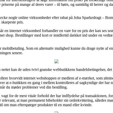
re priserne på mange af deres varer – til børn, og samtidig til herrer og
 checke nogle online virksomheder efter rabat på Joha Sparkedragt – Bo
n skarpeste pris.
når en internet virksomhed forhandler en vare for en pris der kan ses 
rnet shop. Bestillinger med kort er imidlertid dækket ind under en ved
ler mobilbetaling. Som en alternativ mulighed kunne du drage nytte af en
gningen senere.
ettet kan de uden tvivl granske webbutikkens handelsbetingelser, det e
lere hvorvidt internet webshoppen er medlem af e-mærket, som alminde
er at e-butikken en gang i mellem kontrolleres af sagkyndige der har n
når du møder problemer ved din bestilling.
på vagt for de mest vitale forhold der har indflydelse på transaktionen, 
relevant, at man permanent bibeholder sin ordrekvittering, således man
l om man efterspørger produkter til en mand eller kvinde.