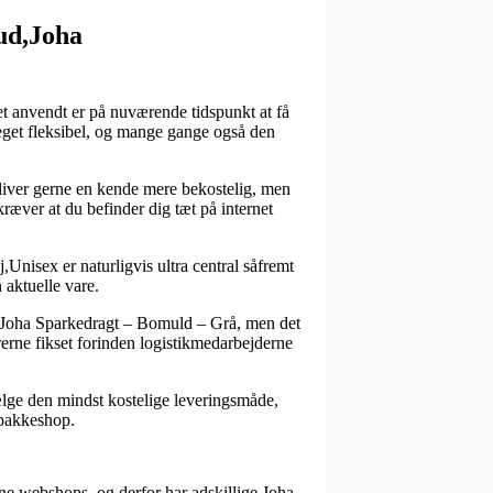
ud,Joha
et anvendt er på nuværende tidspunkt at få
meget fleksibel, og mange gange også den
bliver gerne en kende mere bekostelig, men
kræver at du befinder dig tæt på internet
nisex er naturligvis ultra central såfremt
 aktuelle vare.
is Joha Sparkedragt – Bomuld – Grå, men det
rerne fikset forinden logistikmedarbejderne
vælge den mindst kostelige leveringsmåde,
 pakkeshop.
ine webshops, og derfor har adskillige Joha