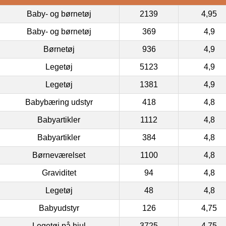
Baby- og børnetøj
2139
4,95
Baby- og børnetøj
369
4,9
Børnetøj
936
4,9
Legetøj
5123
4,9
Legetøj
1381
4,9
Babybæring udstyr
418
4,8
Babyartikler
1112
4,8
Babyartikler
384
4,8
Børneværelset
1100
4,8
Graviditet
94
4,8
Legetøj
48
4,8
Babyudstyr
126
4,75
Legetøj på hjul
3725
4,75