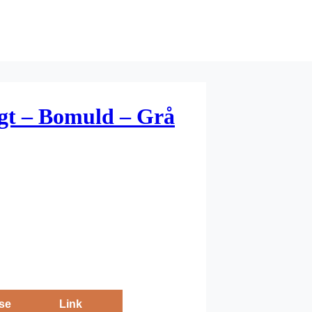
gt – Bomuld – Grå
se
Link