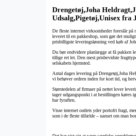
Drengetøj,Joha Heldragt,
Udsalg,Pigetøj,Unisex fra 
De fleste internet virksomheder foreslår på
leveret til en pakkeshop, som gør det mulig
prisbilligste leveringsløsning ved køb af J
Du bør endvidere planlægge at få pakken lev
tillige ret let. Den mest prisbevidste fragtt
selskabets hjemsted.
Antal dages levering på Drengetøj,Joha Held
vi behøver ordren inden for kort tid, og herv
Størstedelen af firmaer på nettet lover lev
tager udgangspunkt i at bestillingen køres i
har fyraften.
Visse internet outlets yder portofri fragt, 
som i de fleste tilfælde – uanset om man bo
Det har vist sig at være særdeles uproblemat