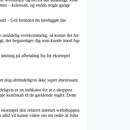
 damer – kolossalt, og endda nogle gange
muld – Grå forinden du færdiggør din
som umådelig overkommelig, så kunne det for
tægt, der begunstiger dig som kunde imod fup
 løsning på afbetaling fra for eksempel
r dog almindeligvis ikke super interessant.
ligvis er en indikator for at e-shoppen
øje kendskab til de gældende regler. Dette
for eksempel den returret internet webshoppen
 altid vil kunne vidne om sin ordre af Joha