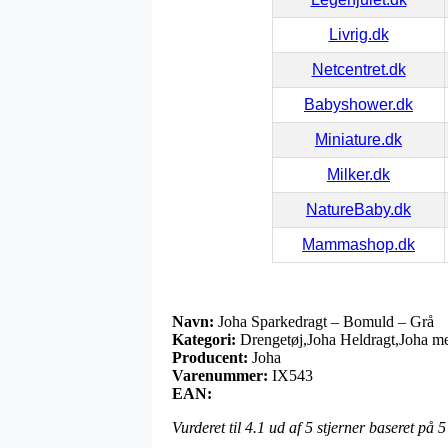
Livrig.dk
Netcentret.dk
Babyshower.dk
Miniature.dk
Milker.dk
NatureBaby.dk
Mammashop.dk
Navn:
Joha Sparkedragt – Bomuld – Grå
Kategori:
Drengetøj,Joha Heldragt,Joha me
Producent:
Joha
Varenummer:
IX543
EAN:
Vurderet til
4.1
ud af 5 stjerner baseret på
5