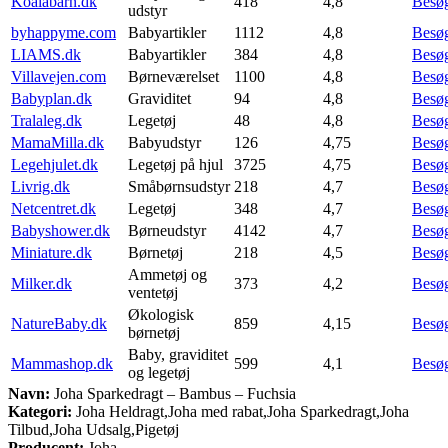
Koalabarn.dk
418
4,8
Besø
udstyr
byhappyme.com
Babyartikler
1112
4,8
Besø
LIAMS.dk
Babyartikler
384
4,8
Besø
Villavejen.com
Børneværelset
1100
4,8
Besø
Babyplan.dk
Graviditet
94
4,8
Besø
Tralaleg.dk
Legetøj
48
4,8
Besø
MamaMilla.dk
Babyudstyr
126
4,75
Besø
Legehjulet.dk
Legetøj på hjul
3725
4,75
Besø
Livrig.dk
Småbørnsudstyr
218
4,7
Besø
Netcentret.dk
Legetøj
348
4,7
Besø
Babyshower.dk
Børneudstyr
4142
4,7
Besø
Miniature.dk
Børnetøj
218
4,5
Besø
Ammetøj og
Milker.dk
373
4,2
Besø
ventetøj
Økologisk
NatureBaby.dk
859
4,15
Besø
børnetøj
Baby, graviditet
Mammashop.dk
599
4,1
Besø
og legetøj
Navn:
Joha Sparkedragt – Bambus – Fuchsia
Kategori:
Joha Heldragt,Joha med rabat,Joha Sparkedragt,Joha
Tilbud,Joha Udsalg,Pigetøj
Producent:
Joha