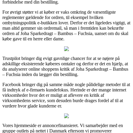
forbindelse med din bestilling.
For øvrigt støtter vi at køber er vaks omkring de væsentligste
reglementer gældende for ordren, til eksempel hvilken
ombytningspolitik e-butikken lover. Derfor er det ligeledes vigtigt, at
man altid gemmer sin ordremail, så man i fremtiden kan bekræfte
ordren af Joha Sparkedragt – Bambus – Fuchsia, uanset om du skal
købe gave til en herre eller dame.
Trustpilot bringer dig evigt gavnlige chancer for at se nøjere på
adskillige eksisterende køberes omtaler og derfor er det en hjælp, at
du analyserer online shoppens kritik af Joha Sparkedragt – Bambus
– Fuchsia inden du lægger din bestilling.
Facebook bringer dig på samme måde nogle pålidelige metoder til at
få indtryk af e-firmaets kundefokus. Herinde er der mange internet
virksomheder hvor det er muligt at aflevere en kritik af
virksomhedens service, som desuden burde drages fordel af til at
vurdere hvor glade kunderne er.
Vores hjemmeside er annoncefinansieret. Vi samarbejder med en
gruppe outlets på nettet i Danmark eftersom vi promoverer