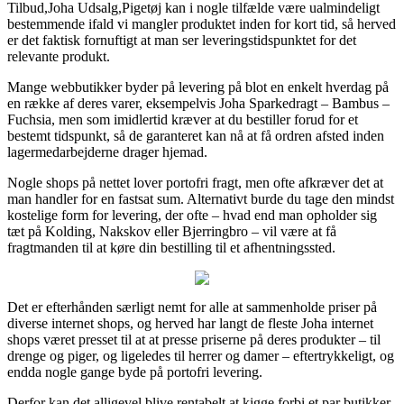
Tilbud,Joha Udsalg,Pigetøj kan i nogle tilfælde være ualmindeligt
bestemmende ifald vi mangler produktet inden for kort tid, så herved
er det faktisk fornuftigt at man ser leveringstidspunktet for det
relevante produkt.
Mange webbutikker byder på levering på blot en enkelt hverdag på
en række af deres varer, eksempelvis Joha Sparkedragt – Bambus –
Fuchsia, men som imidlertid kræver at du bestiller forud for et
bestemt tidspunkt, så de garanteret kan nå at få ordren afsted inden
lagermedarbejderne drager hjemad.
Nogle shops på nettet lover portofri fragt, men ofte afkræver det at
man handler for en fastsat sum. Alternativt burde du tage den mindst
kostelige form for levering, der ofte – hvad end man opholder sig
tæt på Kolding, Nakskov eller Bjerringbro – vil være at få
fragtmanden til at køre din bestilling til et afhentningssted.
Det er efterhånden særligt nemt for alle at sammenholde priser på
diverse internet shops, og herved har langt de fleste Joha internet
shops været presset til at at presse priserne på deres produkter – til
drenge og piger, og ligeledes til herrer og damer – eftertrykkeligt, og
endda nogle gange byde på portofri levering.
Derfor kan det alligevel blive rentabelt at kigge forbi et par butikker