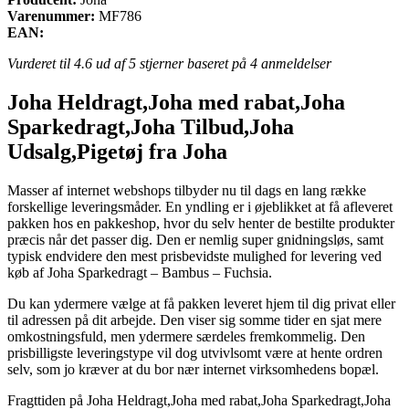
Varenummer:
MF786
EAN:
Vurderet til
4.6
ud af 5 stjerner baseret på
4
anmeldelser
Joha Heldragt,Joha med rabat,Joha
Sparkedragt,Joha Tilbud,Joha
Udsalg,Pigetøj fra Joha
Masser af internet webshops tilbyder nu til dags en lang række
forskellige leveringsmåder. En yndling er i øjeblikket at få afleveret
pakken hos en pakkeshop, hvor du selv henter de bestilte produkter
præcis når det passer dig. Den er nemlig super gnidningsløs, samt
typisk endvidere den mest prisbevidste mulighed for levering ved
køb af Joha Sparkedragt – Bambus – Fuchsia.
Du kan ydermere vælge at få pakken leveret hjem til dig privat eller
til adressen på dit arbejde. Den viser sig somme tider en sjat mere
omkostningsfuld, men ydermere særdeles fremkommelig. Den
prisbilligste leveringstype vil dog utvivlsomt være at hente ordren
selv, som jo kræver at du bor nær internet virksomhedens bopæl.
Fragttiden på Joha Heldragt,Joha med rabat,Joha Sparkedragt,Joha