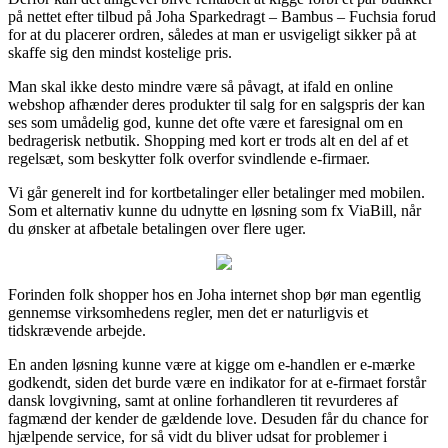
på nettet efter tilbud på Joha Sparkedragt – Bambus – Fuchsia forud
for at du placerer ordren, således at man er usvigeligt sikker på at
skaffe sig den mindst kostelige pris.
Man skal ikke desto mindre være så påvagt, at ifald en online
webshop afhænder deres produkter til salg for en salgspris der kan
ses som umådelig god, kunne det ofte være et faresignal om en
bedragerisk netbutik. Shopping med kort er trods alt en del af et
regelsæt, som beskytter folk overfor svindlende e-firmaer.
Vi går generelt ind for kortbetalinger eller betalinger med mobilen.
Som et alternativ kunne du udnytte en løsning som fx ViaBill, når
du ønsker at afbetale betalingen over flere uger.
Forinden folk shopper hos en Joha internet shop bør man egentlig
gennemse virksomhedens regler, men det er naturligvis et
tidskrævende arbejde.
En anden løsning kunne være at kigge om e-handlen er e-mærke
godkendt, siden det burde være en indikator for at e-firmaet forstår
dansk lovgivning, samt at online forhandleren tit revurderes af
fagmænd der kender de gældende love. Desuden får du chance for
hjælpende service, for så vidt du bliver udsat for problemer i