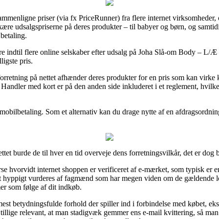
ammenligne priser (via fx PriceRunner) fra flere internet virksomheder, o
kære udsalgspriserne på deres produkter – til babyer og børn, og samtidi
betaling.
ere indtil flere online selskaber efter udsalg på Joha Slå-om Body – L/Æ 
ligste pris.
 forretning på nettet afhænder deres produkter for en pris som kan virke k
. Handler med kort er på den anden side inkluderet i et reglement, hvi
 mobilbetaling. Som et alternativ kan du drage nytte af en afdragsordning
tet burde de til hver en tid overveje dens forretningsvilkår, det er do
rse hvorvidt internet shoppen er verificeret af e-mærket, som typisk er e
maet hyppigt vurderes af fagmænd som har megen viden om de gældende l
er som følge af dit indkøb.
 mest betydningsfulde forhold der spiller ind i forbindelse med købet, e
det tillige relevant, at man stadigvæk gemmer ens e-mail kvittering, så man