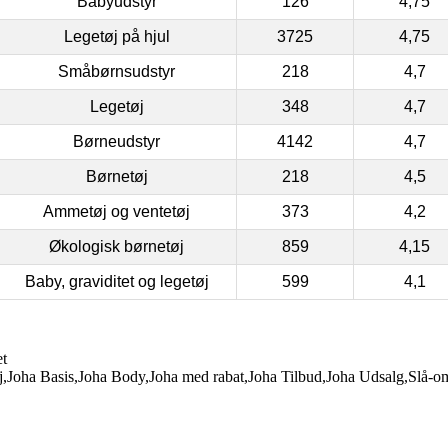
Babyudstyr
126
4,75
Legetøj på hjul
3725
4,75
Småbørnsudstyr
218
4,7
Legetøj
348
4,7
Børneudstyr
4142
4,7
Børnetøj
218
4,5
Ammetøj og ventetøj
373
4,2
Økologisk børnetøj
859
4,15
Baby, graviditet og legetøj
599
4,1
et
,Joha Basis,Joha Body,Joha med rabat,Joha Tilbud,Joha Udsalg,Slå-