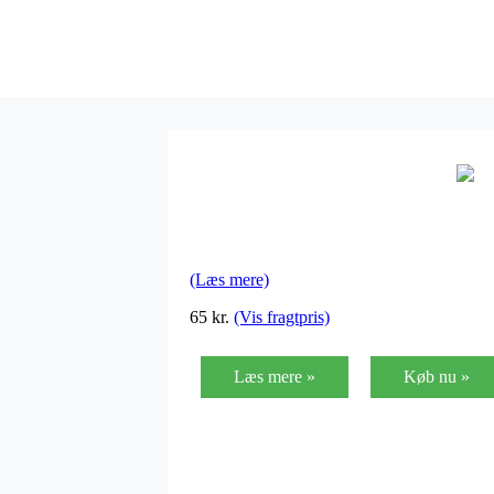
(Læs mere)
65
kr.
(Vis fragtpris)
Læs mere »
Køb nu »