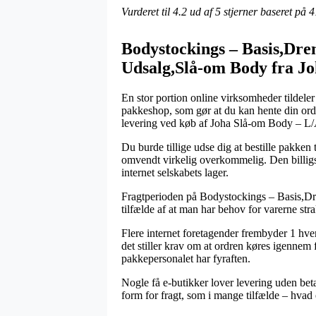
Vurderet til
4.2
ud af 5 stjerner baseret på
4
Bodystockings – Basis,Dre
Udsalg,Slå-om Body fra J
En stor portion online virksomheder tildeler 
pakkeshop, som gør at du kan hente din ordr
levering ved køb af Joha Slå-om Body – L/Æ
Du burde tillige udse dig at bestille pakken 
omvendt virkelig overkommelig. Den billigst
internet selskabets lager.
Fragtperioden på Bodystockings – Basis,Dr
tilfælde af at man har behov for varerne stra
Flere internet foretagender frembyder 1 hv
det stiller krav om at ordren køres igennem 
pakkepersonalet har fyraften.
Nogle få e-butikker lover levering uden bet
form for fragt, som i mange tilfælde – hvad 