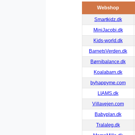
Webshop
Smartkidz.dk
MiniJacobi.dk
Kids-world.dk
BarnetsVerden.dk
Børnibalance.dk
Koalabarn.dk
byhappyme.com
LIAMS.dk
Villavejen.com
Babyplan.dk
Tralaleg.dk