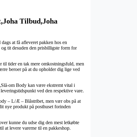
t,Joha Tilbud,Joha
l dags at få afleveret pakken hos en
g tit desuden den prisbilligste form for
 er til tider en tak mere omkostningsfuld, men
rre beroer på at du opholder dig lige ved
Slå-om Body kan være ekstremt vital i
e leveringstidspunkt ved den respektive vare.
ody – L/Æ – Blåstribet, men vær obs på at
 dit nye produkt på posthuset forinden
udover kunne du udse dig den mest letkøbte
il at levere varerne til en pakkeshop.