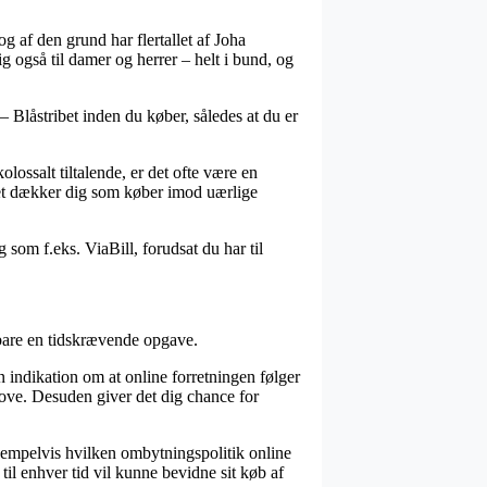
g af den grund har flertallet af Joha
g også til damer og herrer – helt i bund, og
– Blåstribet inden du køber, således at du er
olossalt tiltalende, er det ofte være en
lket dækker dig som køber imod uærlige
 som f.eks. ViaBill, forudsat du har til
g bare en tidskrævende opgave.
n indikation om at online forretningen følger
ove. Desuden giver det dig chance for
ksempelvis hvilken ombytningspolitik online
 til enhver tid vil kunne bevidne sit køb af