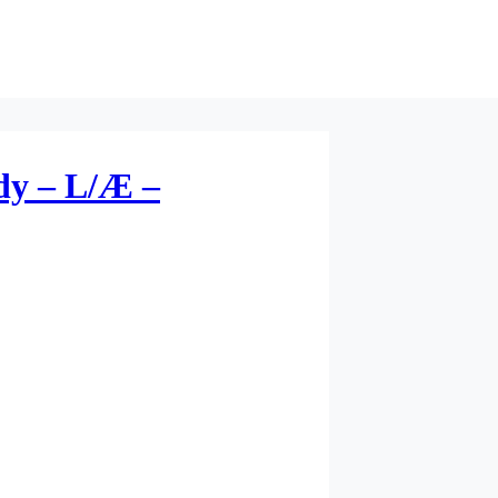
dy – L/Æ –