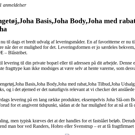
1
anmeldelser
ngetøj,Joha Basis,Joha Body,Joha med raba
oha
nu til dags et bredt udvalg af leveringsmåder. En af favoritterne er nu ti
e når der er mulighed for det. Leveringsformen er jo særdeles bekvem, o
 – Blåstribet.
til levering til din private bopæl eller til adressen på dit arbejde. Denne
e fragttype kan ikke modsiges at være selv at hente varerne, som desvæ
engetøj,Joha Basis,Joha Body,Joha med rabat,Joha Tilbud,Joha Udsalg,
ks, og i det øjemed er det naturligvis relevant at vi checker det anslåed
erdags levering på en lang række produkter, eksempelvis Joha Slå-om B
forud for et angivent tidspunkt, sådan at de har mulighed for at nå at få
aling, men typisk kræves det at der handles for et fastslået beløb. Der
end man bor ved Randers, Hobro eller Svenstrup – er at få fragtfirmaet t