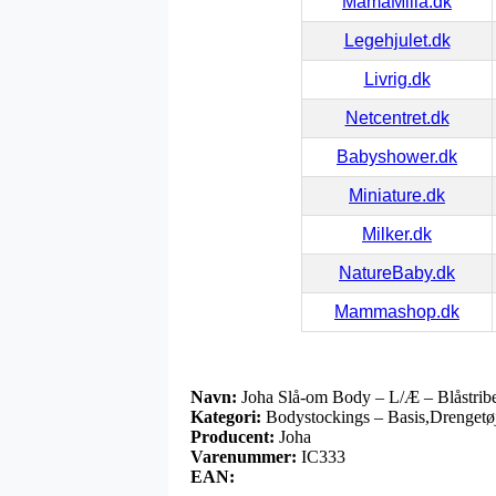
MamaMilla.dk
Legehjulet.dk
Livrig.dk
Netcentret.dk
Babyshower.dk
Miniature.dk
Milker.dk
NatureBaby.dk
Mammashop.dk
Navn:
Joha Slå-om Body – L/Æ – Blåstrib
Kategori:
Bodystockings – Basis,Drengetøj
Producent:
Joha
Varenummer:
IC333
EAN: