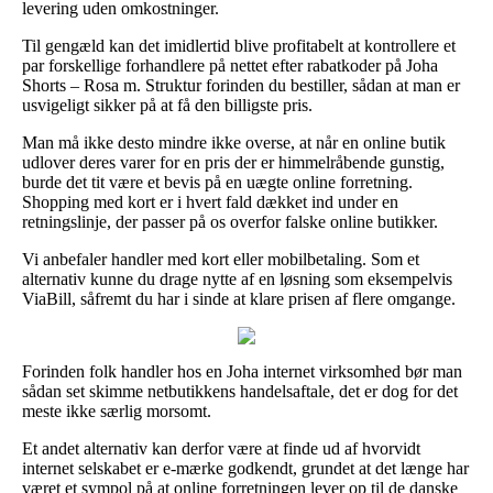
levering uden omkostninger.
Til gengæld kan det imidlertid blive profitabelt at kontrollere et
par forskellige forhandlere på nettet efter rabatkoder på Joha
Shorts – Rosa m. Struktur forinden du bestiller, sådan at man er
usvigeligt sikker på at få den billigste pris.
Man må ikke desto mindre ikke overse, at når en online butik
udlover deres varer for en pris der er himmelråbende gunstig,
burde det tit være et bevis på en uægte online forretning.
Shopping med kort er i hvert fald dækket ind under en
retningslinje, der passer på os overfor falske online butikker.
Vi anbefaler handler med kort eller mobilbetaling. Som et
alternativ kunne du drage nytte af en løsning som eksempelvis
ViaBill, såfremt du har i sinde at klare prisen af flere omgange.
Forinden folk handler hos en Joha internet virksomhed bør man
sådan set skimme netbutikkens handelsaftale, det er dog for det
meste ikke særlig morsomt.
Et andet alternativ kan derfor være at finde ud af hvorvidt
internet selskabet er e-mærke godkendt, grundet at det længe har
været et sympol på at online forretningen lever op til de danske