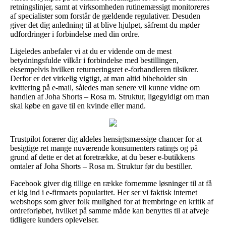
retningslinjer, samt at virksomheden rutinemæssigt monitoreres
af specialister som forstår de gældende regulativer. Desuden
giver det dig anledning til at blive hjulpet, såfremt du møder
udfordringer i forbindelse med din ordre.
Ligeledes anbefaler vi at du er vidende om de mest
betydningsfulde vilkår i forbindelse med bestillingen,
eksempelvis hvilken returneringsret e-forhandleren tilsikrer.
Derfor er det virkelig vigtigt, at man altid bibeholder sin
kvittering på e-mail, således man senere vil kunne vidne om
handlen af Joha Shorts – Rosa m. Struktur, ligegyldigt om man
skal købe en gave til en kvinde eller mand.
Trustpilot forærer dig aldeles hensigtsmæssige chancer for at
besigtige ret mange nuværende konsumenters ratings og på
grund af dette er det at foretrække, at du beser e-butikkens
omtaler af Joha Shorts – Rosa m. Struktur før du bestiller.
Facebook giver dig tillige en række fornemme løsninger til at få
et kig ind i e-firmaets popularitet. Her ser vi faktisk internet
webshops som giver folk mulighed for at frembringe en kritik af
ordreforløbet, hvilket på samme måde kan benyttes til at afveje
tidligere kunders oplevelser.