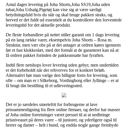
Antal dages levering på Joha Shorts,Joha SS19,Joha uden
rabat,Joha Udsalg,Pigetøj kan vise sig at være særligt
betydningsfuld hvis du står og skal bruge pakken straks, og
herved er det fuldt ud essentielt at du kontrollerer den forventede
leveringstid for det aktuelle produkt.
De fleste forhandlere på nettet stiller garanti om 1 dags levering
på en lang række varer, eksempelvis Joha Shorts – Rosa m.
Struktur, men vær obs på at det antager at ordren køres igennem
før et fast klokkeslæt, med det formål at de garanteret kan nå at
få ordren pakket forinden de pakkeansatte har fyraften.
Indtil flere netshops lover levering uden gebyr, men undertiden
er det forbeholdt når der erhverves for et konkret beløb.
Alternativt bør man vælge den billigste form for levering, som
ofte – om man er i Silkeborg, Vordingborg eller Jyllinge – er at
få bragt din bestilling til et udleveringssted.
Det er jo særdeles smertefrit for forbrugerne at lave
prissammenligning fra flere online firmaer, og derfor har masser
af Joha online forretninger været presset til at at nedbringe
prisniveauet på deres varer – til juniorer, og yderligere også til
herrer og damer – helt i bund, og endda nogle gange frembyde