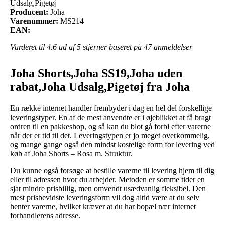
Udsalg,Pigetøj
Producent:
Joha
Varenummer:
MS214
EAN:
Vurderet til
4.6
ud af 5 stjerner baseret på
47
anmeldelser
Joha Shorts,Joha SS19,Joha uden
rabat,Joha Udsalg,Pigetøj fra Joha
En række internet handler frembyder i dag en hel del forskellige
leveringstyper. En af de mest anvendte er i øjeblikket at få bragt
ordren til en pakkeshop, og så kan du blot gå forbi efter varerne
når der er tid til det. Leveringstypen er jo meget overkommelig,
og mange gange også den mindst kostelige form for levering ved
køb af Joha Shorts – Rosa m. Struktur.
Du kunne også forsøge at bestille varerne til levering hjem til dig
eller til adressen hvor du arbejder. Metoden er somme tider en
sjat mindre prisbillig, men omvendt usædvanlig fleksibel. Den
mest prisbevidste leveringsform vil dog altid være at du selv
henter varerne, hvilket kræver at du har bopæl nær internet
forhandlerens adresse.