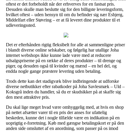
oftest er det forbeholdt når der erhverves for en fastsat pris.
Desuden skulle man beslutte sig for den billigste leveringsform,
hvilket oftest – uden hensyn til om du befinder sig nær Esbjerg,
Middelfart eller Støvring – er at få leveret dine produkter til et
udleveringssted.
Det er efterhånden rigtig fleksibelt for alle at sammenligne priser
i blandt diverse online selskaber, og følgelig har utallige Joha
internet webshops ikke kunne lade være med at reducere
udsalgspriserne på en række af deres produkter – til drenge og
piger, og desuden også til kvinder og mænd – en hel del, og
endda nogle gange præstere levering uden betaling.
Trods dette kan det stadigvæk blive indbringende at udforske
diverse netbutikker efter rabatkoder på Joha Savlesmæk – Uld –
Koksgrå inden du handler, så du er skudsikker på at skaffe sig
den mest attraktive pris.
Du skal lige meget hvad være omhyggelig med, at hvis en shop
på nettet afsætter varer til en pris der anses for ufattelig
beskeden, kunne det i nogle tilfælde være en indikation på en
uoprigtig e-forretning. Køb med gængse betalingskort er på den
anden side omsluttet af en anordning, som passer på os imod