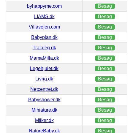
byhappyme.com
Besøg
LIAMS.dk
Besøg
Villavejen.com
Besøg
Babyplan.dk
Besøg
Tralaleg.dk
Besøg
MamaMilla.dk
Besøg
Legehjulet.dk
Besøg
Livrig.dk
Besøg
Netcentret.dk
Besøg
Babyshower.dk
Besøg
Miniature.dk
Besøg
Milker.dk
Besøg
NatureBaby.dk
Besøg