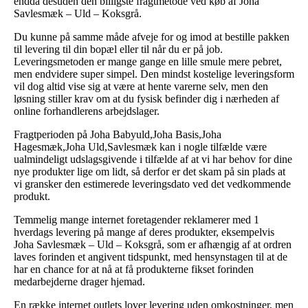
endda desuden den billigste fragtmetode ved køb af Joha
Savlesmæk – Uld – Koksgrå.
Du kunne på samme måde afveje for og imod at bestille pakken
til levering til din bopæl eller til når du er på job.
Leveringsmetoden er mange gange en lille smule mere pebret,
men endvidere super simpel. Den mindst kostelige leveringsform
vil dog altid vise sig at være at hente varerne selv, men den
løsning stiller krav om at du fysisk befinder dig i nærheden af
online forhandlerens arbejdslager.
Fragtperioden på Joha Babyuld,Joha Basis,Joha
Hagesmæk,Joha Uld,Savlesmæk kan i nogle tilfælde være
ualmindeligt udslagsgivende i tilfælde af at vi har behov for dine
nye produkter lige om lidt, så derfor er det skam på sin plads at
vi gransker den estimerede leveringsdato ved det vedkommende
produkt.
Temmelig mange internet foretagender reklamerer med 1
hverdags levering på mange af deres produkter, eksempelvis
Joha Savlesmæk – Uld – Koksgrå, som er afhængig af at ordren
laves forinden et angivent tidspunkt, med hensynstagen til at de
har en chance for at nå at få produkterne fikset forinden
medarbejderne drager hjemad.
En række internet outlets lover levering uden omkostninger, men