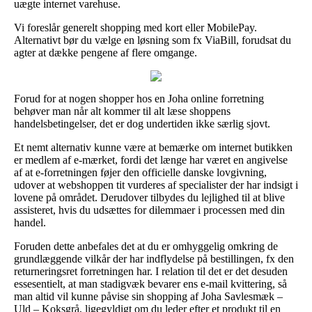
uægte internet varehuse.
Vi foreslår generelt shopping med kort eller MobilePay.
Alternativt bør du vælge en løsning som fx ViaBill, forudsat du
agter at dække pengene af flere omgange.
Forud for at nogen shopper hos en Joha online forretning
behøver man når alt kommer til alt læse shoppens
handelsbetingelser, det er dog undertiden ikke særlig sjovt.
Et nemt alternativ kunne være at bemærke om internet butikken
er medlem af e-mærket, fordi det længe har været en angivelse
af at e-forretningen føjer den officielle danske lovgivning,
udover at webshoppen tit vurderes af specialister der har indsigt i
lovene på området. Derudover tilbydes du lejlighed til at blive
assisteret, hvis du udsættes for dilemmaer i processen med din
handel.
Foruden dette anbefales det at du er omhyggelig omkring de
grundlæggende vilkår der har indflydelse på bestillingen, fx den
returneringsret forretningen har. I relation til det er det desuden
essesentielt, at man stadigvæk bevarer ens e-mail kvittering, så
man altid vil kunne påvise sin shopping af Joha Savlesmæk –
Uld – Koksgrå, ligegyldigt om du leder efter et produkt til en