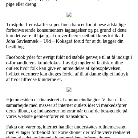
pige eller dreng.
Trustpilot fremskaffer super fine chancer for at bese adskillige
forhenværende konsumenters iagttagelser og på grund af dette
kan det være til hjælp, at du verificerer netbutikkens kritik af
Joha Savlesmæk – Uld – Koksgrå forud for at du lægger din
bestilling.
Facebook yder for øvrigt fuldt ud stabile genveje til at få indsigt i
e-forhandlerens kundefokus. I øvrigt møder vi faktisk online
outlets hvor folk kan give en anmeldelse af købsoplevelsen,
hvilket ydermere kan drages fordel af til at danne dig et indtryk
af hvor tilfredse kunderne er.
Hjemmesiden er finansieret af annonceindtægter. Vi har et fast
samarbejde med masser af internet outlets idet vi markedsfører
deres tilbud, og indkasserer honorar når en af de besøgende på
vores website gennemfører en transaktion.
Fakta om varer og internet handler understøttes rutinemæssigt,
men vi tager forbehold for korrektioner der måtte være realiseret
siden vi sidst opdaterede hjemmesidens informationer.