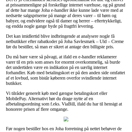
at prissammenligne på forskellige internet varehuse, og på grund
af dette har mange Joha e-handler ikke kunne lade være med at
nedsætte salgspriserne på mange af deres varer – til børn og
babyer, og endvidere også til damer og herrer – eftertrykkeligt,
og endda nogle gange byde på fragtfri levering.
Det kan imidlertid blive indbringende at analysere nogle få
netbutikker efter rabatkoder på Joha Savlesmæk – Uld – Creme
før du bestiller, så man er sikret at antage den billigste pris.
Du må bare være så påvagt, at ifald en e-handler reklamerer
varer til en pris som anses for enormt overkommelig, så burde
det undertiden være en indikation på en uærlig internet
forhandler. Køb med betalingskort er på den anden side omfattet
af et lovbud, som bistår køberen overfor svindlende internet
butikker.
Vi tilråder generelt køb med gængse betalingskort eller
MobilePay. Alternativt bør du drage nytte af en
afbetalingsordning som f.eks. ViaBill, ifald du har til hensigt at
honorere prisen af flere omgange.
Før nogen bestiller hos en Joha forretning på nettet behøver de