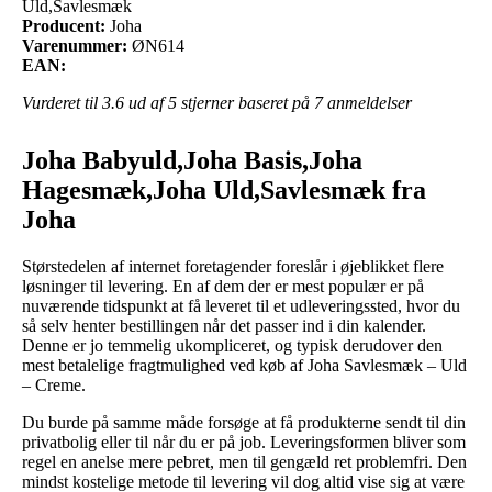
Uld,Savlesmæk
Producent:
Joha
Varenummer:
ØN614
EAN:
Vurderet til
3.6
ud af 5 stjerner baseret på
7
anmeldelser
Joha Babyuld,Joha Basis,Joha
Hagesmæk,Joha Uld,Savlesmæk fra
Joha
Størstedelen af internet foretagender foreslår i øjeblikket flere
løsninger til levering. En af dem der er mest populær er på
nuværende tidspunkt at få leveret til et udleveringssted, hvor du
så selv henter bestillingen når det passer ind i din kalender.
Denne er jo temmelig ukompliceret, og typisk derudover den
mest betalelige fragtmulighed ved køb af Joha Savlesmæk – Uld
– Creme.
Du burde på samme måde forsøge at få produkterne sendt til din
privatbolig eller til når du er på job. Leveringsformen bliver som
regel en anelse mere pebret, men til gengæld ret problemfri. Den
mindst kostelige metode til levering vil dog altid vise sig at være