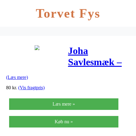
Torvet Fys
Joha
Savlesmæk –
Uld – Creme
(Læs mere)
80
kr.
(Vis fragtpris)
Læs mere »
Køb nu »