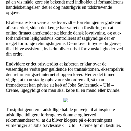
på en vis måde gøre sig bekendt med indholdet af forhandlerens
handelsbetingelser, det er dog naturligvis en tidskrævende
opgave.
Et alternativ kan være at se hvorvidt e-forretningen er godkendt
af e-mærket, siden det længe har været en forsikring om at
online firmaet anerkender gældende dansk lovgivning, og at e-
forhandleren lejlighedsvis kontrolleres af sagkyndige der er
meget fortrolige retningslinjerne. Derudover tilbydes du genvej
til at blive assisteret, hvis du bliver udsat for vanskeligheder ved
din ordre.
Endvidere er det prisværdigt at køberen er klar over de
væsentligste vedtægter gældende for transaktionen, eksempelvis
den returneringsret internet shoppen lover. Her er det tilmed
vigtigt, at man stadig opbevarer sin ordremail, så man
fremadrettet kan påvise sit køb af Joha Savlesmæk – Uld –
Creme, ligegyldigt om man skal købe til en mand eller kvinde.
Trustpilot genererer adskillige habile genveje til at inspicere
adskillige tidligere forbrugeres domme og herved
rekommanderer vi, at du bliver klogere på e-forretningens
vurderinger af Joha Savlesmæk – Uld – Creme før du bestiller.