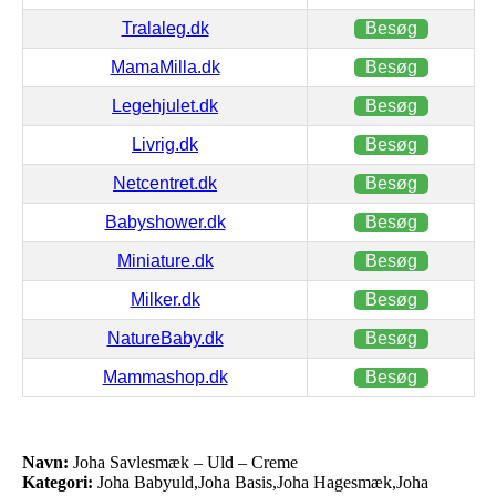
Tralaleg.dk
Besøg
MamaMilla.dk
Besøg
Legehjulet.dk
Besøg
Livrig.dk
Besøg
Netcentret.dk
Besøg
Babyshower.dk
Besøg
Miniature.dk
Besøg
Milker.dk
Besøg
NatureBaby.dk
Besøg
Mammashop.dk
Besøg
Navn:
Joha Savlesmæk – Uld – Creme
Kategori:
Joha Babyuld,Joha Basis,Joha Hagesmæk,Joha