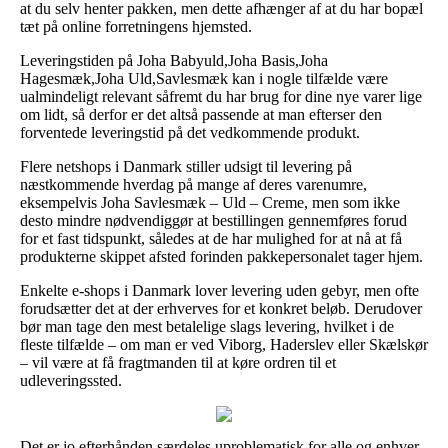
at du selv henter pakken, men dette afhænger af at du har bopæl
tæt på online forretningens hjemsted.
Leveringstiden på Joha Babyuld,Joha Basis,Joha
Hagesmæk,Joha Uld,Savlesmæk kan i nogle tilfælde være
ualmindeligt relevant såfremt du har brug for dine nye varer lige
om lidt, så derfor er det altså passende at man efterser den
forventede leveringstid på det vedkommende produkt.
Flere netshops i Danmark stiller udsigt til levering på
næstkommende hverdag på mange af deres varenumre,
eksempelvis Joha Savlesmæk – Uld – Creme, men som ikke
desto mindre nødvendiggør at bestillingen gennemføres forud
for et fast tidspunkt, således at de har mulighed for at nå at få
produkterne skippet afsted forinden pakkepersonalet tager hjem.
Enkelte e-shops i Danmark lover levering uden gebyr, men ofte
forudsætter det at der erhverves for et konkret beløb. Derudover
bør man tage den mest betalelige slags levering, hvilket i de
fleste tilfælde – om man er ved Viborg, Haderslev eller Skælskør
– vil være at få fragtmanden til at køre ordren til et
udleveringssted.
Det er jo efterhånden særdeles uproblematisk for alle og enhver